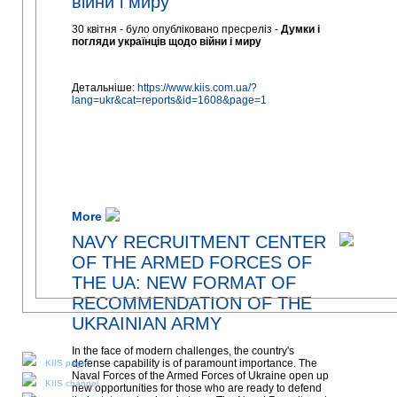
війни і миру
30 квітня - було опубліковано пресреліз -
Думки і
погляди українців щодо війни і миру
Детальніше:
https://www.kiis.com.ua/?
lang=ukr&cat=reports&id=1608&page=1
More
NAVY RECRUITMENT CENTER
OF THE ARMED FORCES OF
THE UA: NEW FORMAT OF
RECOMMENDATION OF THE
UKRAINIAN ARMY
Our social media:
In the face of modern challenges, the country's
defense capability is of paramount importance. The
KIIS page
Naval Forces of the Armed Forces of Ukraine open up
KIIS channel
new opportunities for those who are ready to defend