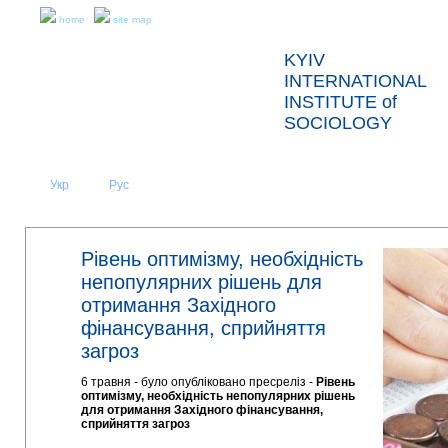
home
site map
KYIV
INTERNATIONAL
INSTITUTE of
SOCIOLOGY
Укр
Eng
Рус
|
|
ABOUT US
NEWS
Рівень оптимізму, необхідність
непопулярних рішень для
отримання Західного
фінансування, сприйняття
загроз
6 травня - було опубліковано пресреліз -
Рівень
оптимізму, необхідність непопулярних рішень
для отримання Західного фінансування,
сприйняття загроз