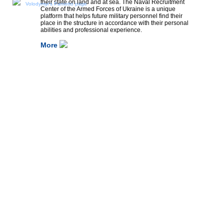
their state on land and at sea. The Naval Recruitment
Volodymyr's Paniotto page
Center of the Armed Forces of Ukraine is a unique
platform that helps future military personnel find their
place in the structure in accordance with their personal
abilities and professional experience.
More