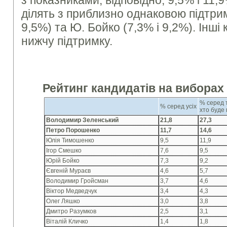
з показниками, відповідно, 9,5% і 11,
ділять з приблизно однаковою підтрим
9,5%) та Ю. Бойко (7,3% і 9,2%). Інш
нижчу підтримку.
Рейтинг кандидатів на виборах
% серед 
% серед усіх
хто буде 
Володимир Зеленський
21,8
27,3
Петро Порошенко
11,7
14,6
Юлія Тимошенко
9,5
11,9
Ігор Смешко
7,6
9,5
Юрій Бойко
7,3
9,2
Євгеній Мураєв
4,6
5,7
Володимир Гройсман
3,7
4,6
Віктор Медведчук
3,4
4,3
Олег Ляшко
3,0
3,8
Дмитро Разумков
2,5
3,1
Віталій Кличко
1,4
1,8