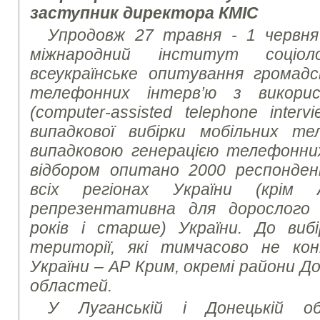
заступник директора КМІС
Упродовж 27 травня - 1 червня
міжнародний інститут соціоло
всеукраїнське опитування громад
телефонних інтерв’ю з викори
(
computer-assisted telephone interv
випадкової вибірки мобільних те
випадковою генерацією телефонни
відбором опитано 2000 респонде
всіх регіонах України (крім 
репрезентативна для дорослого 
років і старше) України. До виб
території, які тимчасово не к
України – АР Крим, окремі райони Д
областей.
У Луганській і Донецькій о