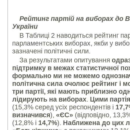
Рейтинг партій на виборах до В
України
В Таблиці 2 наводиться рейтинг пар
парламентських виборах, якби у виб
зазначені політичні сили.
За результатами опитування
одраз
підтримку в межах статистичної по
формально ми не можемо однознач
політична сила очолює рейтинг і м
три партії, які мають приблизно од
лідирують на виборах
.
Цими парті
(15,3% серед усіх респондентів і
17,7
визначився
),
«ЄС»
(відповідно, 13,3
(12,8% і
14,7%
).
Наближена до цих лі