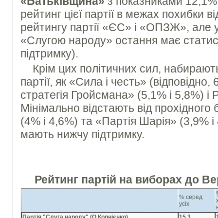
«Батьківщина»
з показниками 12,1%
рейтинг цієї партії в межах похибки ві
рейтингу партії «ЄС» і «ОПЗЖ», але у
«Слугою народу» остання має стати
підтримку).
Крім цих політичних сил, набирают
партії, як «Сила і честь» (відповідно,
стратегія Гройсмана» (5,1% і 5,8%) і 
Мінімально відстають від прохідного 
(4% і 4,6%) та «Партія Шарія» (3,9% і 
мають нижчу підтримку.
Рейтинг партій на виборах до Ве
% серед
усіх
Партія "Слуга народу" (О.Корнієнко)
15,3