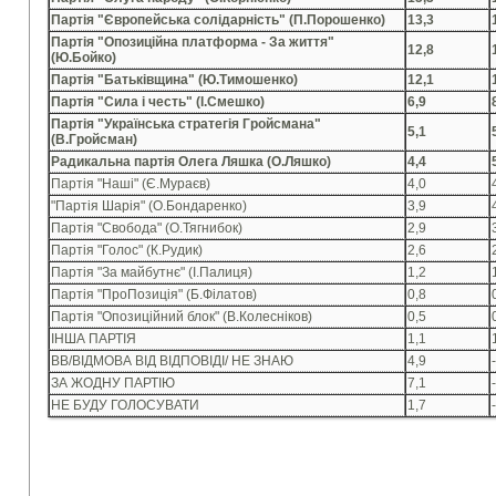
Партія "Європейська солідарність" (П.Порошенко)
13,3
Партія "Опозиційна платформа - За життя"
12,8
(Ю.Бойко)
Партія "Батьківщина" (Ю.Тимошенко)
12,1
Партія "Сила і честь" (І.Смешко)
6,9
Партія "Українська стратегія Гройсмана"
5,1
(В.Гройсман)
Радикальна партія Олега Ляшка (О.Ляшко)
4,4
Партія "Наші" (Є.Мураєв)
4,0
"Партія Шарія" (О.Бондаренко)
3,9
Партія "Свобода" (О.Тягнибок)
2,9
Партія "Голос" (К.Рудик)
2,6
Партія "За майбутнє" (І.Палиця)
1,2
Партія "ПроПозиція" (Б.Філатов)
0,8
Партія "Опозиційний блок" (В.Колесніков)
0,5
IНША ПАРТІЯ
1,1
ВВ/ВІДМОВА ВІД ВІДПОВІДІ/ НЕ ЗНАЮ
4,9
ЗА ЖОДНУ ПАРТІЮ
7,1
НЕ БУДУ ГОЛОСУВАТИ
1,7