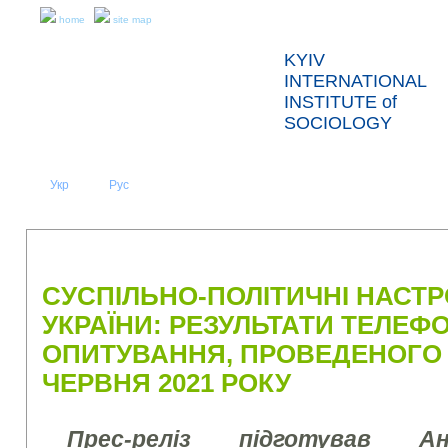
home
site map
KYIV
INTERNATIONAL
INSTITUTE of
SOCIOLOGY
Укр
Eng
Рус
|
|
ABOUT US
NEWS
PRESS RELEASES AND REPORTS
СУСПІЛЬНО-ПОЛІТИЧНІ НАСТ
УКРАЇНИ: РЕЗУЛЬТАТИ ТЕЛЕФ
ОПИТУВАННЯ, ПРОВЕДЕНОГО 
ЧЕРВНЯ 2021 РОКУ
Прес-реліз підготував А