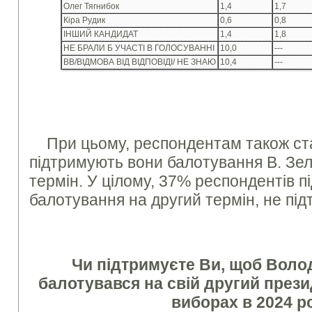
Олег Тягнибок
1,4
1,7
Кіра Рудик
0,6
0,8
ІНШИЙ КАНДИДАТ
1,4
1,8
НЕ БРАЛИ Б УЧАСТІ В ГОЛОСУВАННІ
10,0
---
ВВ/ВІДМОВА ВІД ВІДПОВІДІ/ НЕ ЗНАЮ
10,4
---
При цьому, респондентам також ст
підтримують вони балотування В. Зел
термін. У цілому, 37% респондентів 
балотування на другий термін, не пі
Чи підтримуєте Ви, щоб Вол
балотувався на свій другий прези
виборах в 2024 р