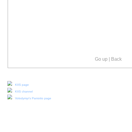
Go up
|
Back
Our social media:
KIIS page
KIIS channel
Volodymyr's Paniotto page