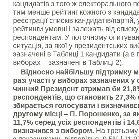
кандидатів з того ж електорального по
тим менше рейтинг кожного з кандида
реєстрації списків кандидатів/партій, 
рейтинги умовні і залежать від списк
респондентам. У поточному опитува
ситуація, за якої у президентських в
зазначені в Таблиці 1 кандидати (а в
виборах – зазначені в Таблиці 2).
Відносно найбільшу підтримку м
разі участі у виборах зазначених у
чинний Президент отримав би 21,8
респондентів, що становить 27,3% 
збирається голосувати і визначивс
другому місці – П. Порошенко, за 
11,7% серед усіх респондентів і 14,
визначився з вибором.
На третьому