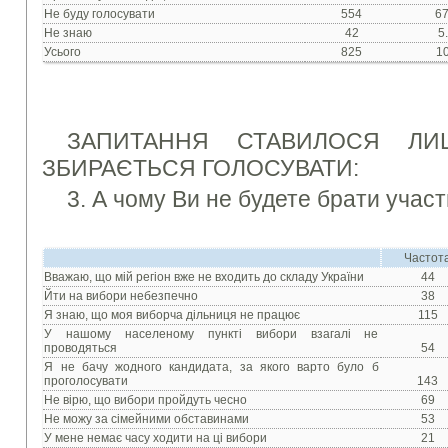
Не буду голосувати
554
67
Не знаю
42
5
Усього
825
1
ЗАПИТАННЯ СТАВИЛОСЯ Л
ЗБИРАЄТЬСЯ ГОЛОСУВАТИ:
3. А чому Ви не будете брати учас
Частот
Вважаю, що мій регіон вже не входить до складу України
44
Йти на вибори небезпечно
38
Я знаю, що моя виборча дільниця не працює
115
У нашому населеному пункті вибори взагалі не
проводяться
54
Я не бачу жодного кандидата, за якого варто було б
проголосувати
143
Не вірю, що вибори пройдуть чесно
69
Не можу за сімейними обставинами
53
У мене немає часу ходити на ці вибори
21