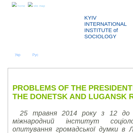
home
site map
KYIV
INTERNATIONAL
INSTITUTE of
SOCIOLOGY
Укр
Eng
Рус
|
|
ABOUT US
NEWS
PRESS RELEASES AND REPORTS
PROBLEMS OF THE PRESIDENTI
THE DONETSK AND LUGANSK R
25 травня 2014 року з 12 до 
міжнародний інститут соціоло
опитування громадської думки в Лу