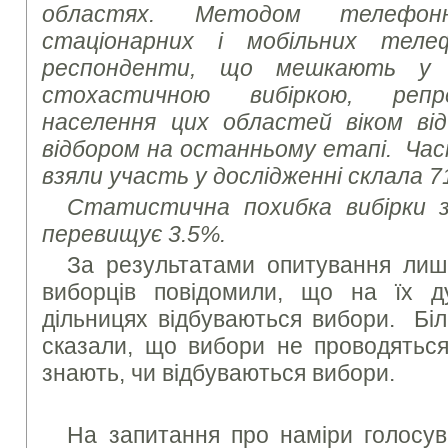
областях. Методом
телефонно
стаціонарних і мобільних те
респонденти, що мешкають 
стохастичною вибіркою, реп
населення
цих областей віком від
відбором на останньому етапі.
Час
взяли участь у дослідженні склала 7
Статистична похибка вибірки з
перевищує
3.5%.
За результатами опитування ли
виборців повідомили, що на їх д
дільницях відбуваються вибори. Бі
сказали, що вибори не проводяться
знають, чи відбуваються вибори.
На запитання про наміри голосув