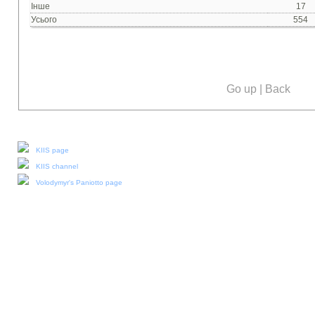
Інше
17
Усього
554
Go up
|
Back
Our social media:
KIIS page
KIIS channel
Volodymyr's Paniotto page