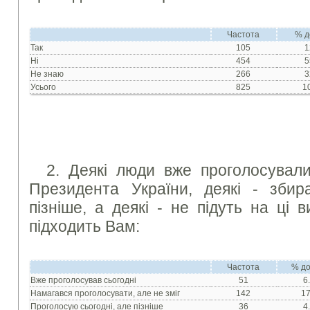
Частота
% д
Так
105
1
Ні
454
5
Не знаю
266
3
Усього
825
1
2. Деякі люди вже проголосували
Президента України, деякі - збир
пізніше, а деякі - не підуть на ці 
підходить Вам:
Частота
% до
Вже проголосував сьогодні
51
6
Намагався проголосувати, але не зміг
142
17
Проголосую сьогодні, але пізніше
36
4