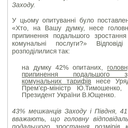
Заходу.
У цьому опитуванні було поставле
«Хто, на Вашу думку, несе головну
припинення подальшого зростання
комунальні послуги?» Відпові
розподілилися так:
на думку 42% опитаних,
головн
припинення подальшого зр
комунальних тарифів
несе Уря
Прем’єр-міністр Ю.Тимошенк
Президент України В.Ющенко.
43% мешканців Заходу і Півдня, 
вважають, що головну відповідал
подальшого зростання розмірів 