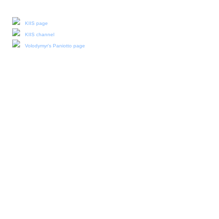
Our social media:
KIIS page
KIIS channel
Volodymyr's Paniotto page