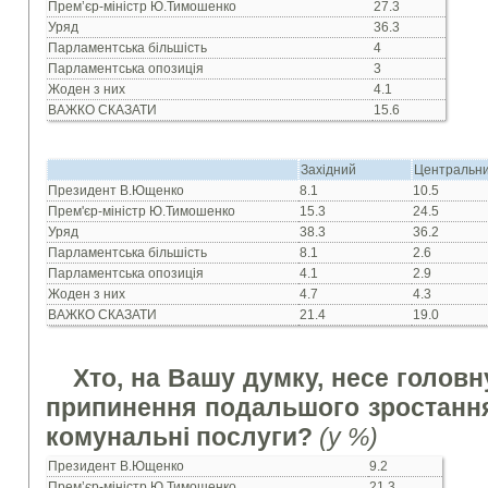
Прем’єр-міністр Ю.Тимошенко
27.3
Уряд
36.3
Парламентська більшість
4
Парламентська опозиція
3
Жоден з них
4.1
ВАЖКО СКАЗАТИ
15.6
Західний
Центральн
Президент В.Ющенко
8.1
10.5
Прем'єр-мiнiстр Ю.Тимошенко
15.3
24.5
Уряд
38.3
36.2
Парламентська бiльшiсть
8.1
2.6
Парламентська опозицiя
4.1
2.9
Жоден з них
4.7
4.3
ВАЖКО СКАЗАТИ
21.4
19.0
Хто, на Вашу думку, несе головн
припинення подальшого зростання
комунальні послуги?
(у %)
Президент В.Ющенко
9.2
Прем’єр-міністр Ю.Тимошенко
21.3