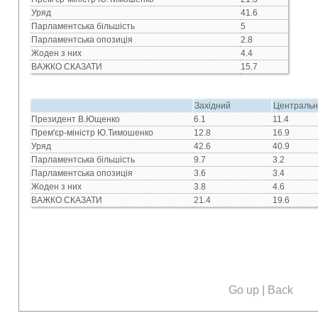
Уряд
41.6
Парламентська більшість
5
Парламентська опозиція
2.8
Жоден з них
4.4
ВАЖКО СКАЗАТИ
15.7
Західний
Централь
Президент В.Ющенко
6.1
11.4
Прем'єр-мiнiстр Ю.Тимошенко
12.8
16.9
Уряд
42.6
40.9
Парламентська бiльшiсть
9.7
3.2
Парламентська опозицiя
3.6
3.4
Жоден з них
3.8
4.6
ВАЖКО СКАЗАТИ
21.4
19.6
Go up
|
Back