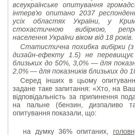
всеукраїнське опитування громад
інтерв'ю опитано 2037 респонде
усіх областях України, у Кр
стохастичною вибіркою, реп
населення України віком від 18 років.
Статистична похибка вибірки (з 
дизайн-ефекту 1.5) не перевищує
близьких до 50%, 3,0% — для показн
2,0% — для показників близьких до 1
Серед інших в цьому опитуванн
задане таке запитання: «Хто, на Ва
відповідальність за припинення под
на пальне (бензин, дизпаливо т
опитування показали, що:
на думку 36% опитаних,
головн