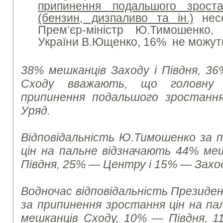
припинення подальшого зрост
(бензин, дизпаливо та ін.)
нес
Прем’єр-міністр Ю.Тимошенк
України В.Ющенко, 16% не можуть 
38% мешканців Заходу і Півдня, 
Сходу вважають, що головну в
припинення подальшого зростання
Уряд.
Відповідальність Ю.Тимошенко за 
цін на пальне відзначають 44% ме
Півдня, 25% — Центру і 15% — Захо
Водночас відповідальність Президе
за припинення зростання цін на па
мешканців Сходу, 10% — Півдня, 