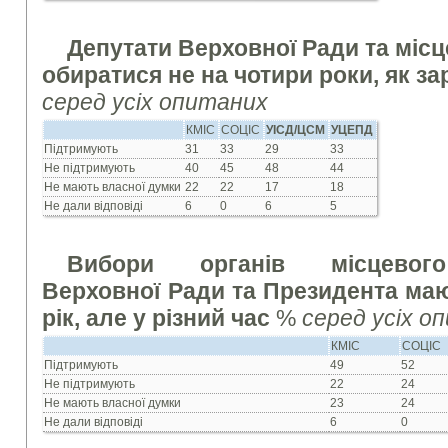
Депутати Верховної Ради та міс
обиратися не на чотири роки, як зар
серед усіх опитаних
КМІС
СОЦІС
УІСД/ЦСМ
УЦЕПД
Підтримують
31
33
29
33
Не підтримують
40
45
48
44
Не мають власної думки
22
22
17
18
Не дали відповіді
6
0
6
5
Вибори органів місцевого
Верховної Ради та Президента ма
рік, але у різний час
%
серед усіх о
КМІС
СОЦІС
Підтримують
49
52
Не підтримують
22
24
Не мають власної думки
23
24
Не дали відповіді
6
0