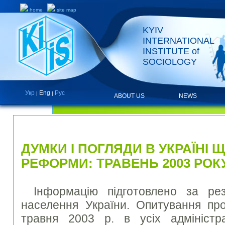
home
site map
KYIV
INTERNATIONAL
INSTITUTE of
SOCIOLOGY
Укр
Eng
Рус
|
|
ABOUT US
NEWS
PRESS RELEASES AND REPORTS
ДУМКИ І ПОГЛЯДИ В УКРАЇНІ 
РЕФОРМИ: ТРАВЕНЬ 2003 РОК
Інформацію підготовлено за ре
населення України. Опитування пр
травня 2003 р. в усіх адміністра