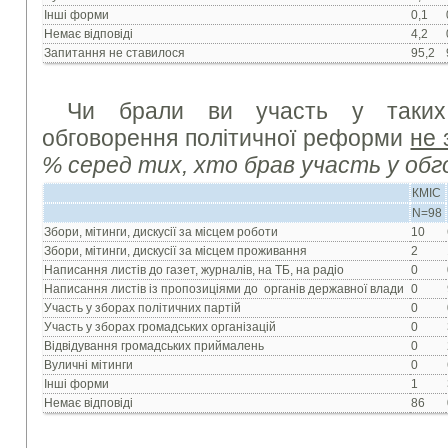
Інші форми
0,1
Немає відповіді
4,2
Запитання не ставилося
95,2
Чи брали ви участь у таких
обговорення політичної реформи
не 
% серед тих, хто брав участь у обг
КМІС
N=98
Збори, мітинги, дискусії за місцем роботи
10
Збори, мітинги, дискусії за місцем проживання
2
Написання листів до газет, журналів, на ТБ, на радіо
0
Написання листів із пропозиціями до органів державної влади
0
Участь у зборах політичних партій
0
Участь у зборах громадських організацій
0
Відвідування громадських приймалень
0
Вуличні мітинги
0
Інші форми
1
Немає відповіді
86