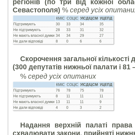
регіонів (по три від кожної обла
Севастополя)
%
серед усіх опитани
КМІС
СОЦІС
УІСД/ЦСМ
УЦЕПД
Підтримують
30
33
34
35
Не підтримують
28
33
31
32
Не мають власної думки
34
34
29
27
Не дали відповіді
8
0
6
6
Скорочення загальної кількості д
(300 депутатів нижньої палати і 81 
%
серед усіх опитаних
КМІС
СОЦІС
УІСД/ЦСМ
УЦЕПД
Підтримують
76
78
75
78
Не підтримують
8
11
11
11
Не мають власної думки
13
11
11
9
Не дали відповіді
4
0
3
2
Надання верхній палаті права
схвалювати закони, прийняті ниж