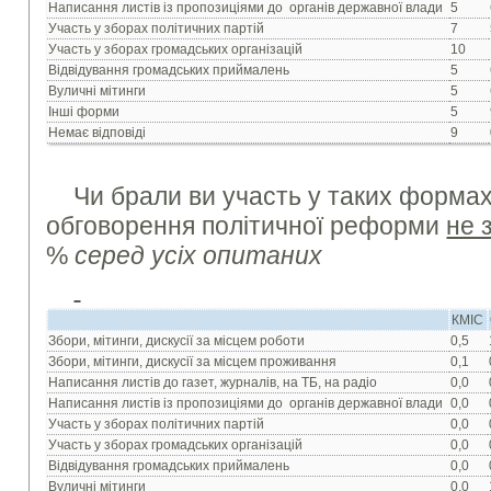
Написання листів із пропозиціями до органів державної влади
5
Участь у зборах політичних партій
7
Участь у зборах громадських організацій
10
Відвідування громадських приймалень
5
Вуличні мітинги
5
Інші форми
5
Немає відповіді
9
Чи брали ви участь у таких формах
обговорення політичної реформи
не 
%
серед усіх опитаних
КМІС
Збори, мітинги, дискусії за місцем роботи
0,5
Збори, мітинги, дискусії за місцем проживання
0,1
Написання листів до газет, журналів, на ТБ, на радіо
0,0
Написання листів із пропозиціями до органів державної влади
0,0
Участь у зборах політичних партій
0,0
Участь у зборах громадських організацій
0,0
Відвідування громадських приймалень
0,0
Вуличні мітинги
0,0