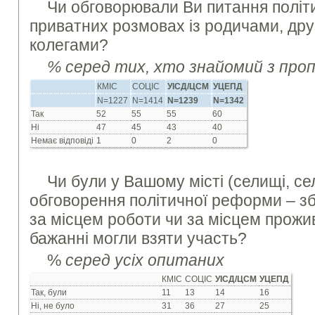
Чи обговорювали Ви питання політ
приватних розмовах із родичами, дру
колегами?
% серед тих, хто знайомий з про
КМІС
СОЦІС
УІСД/ЦСМ
УЦЕПД
N=1227
N=1414
N=1239
N=1342
Так
52
55
55
60
Ні
47
45
43
40
Немає відповіді
1
0
2
0
Чи були у Вашому місті (селищі, селі
обговорення політичної реформи – збо
за місцем роботи чи за місцем прожив
бажанні могли взяти участь?
%
серед усіх опитаних
КМІС
СОЦІС
УІСД/ЦСМ
УЦЕПД
Так, були
11
13
14
16
Ні, не було
31
36
27
25