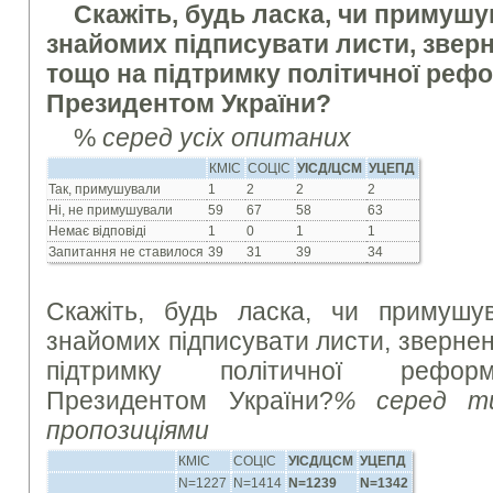
Скажіть, будь ласка, чи примуш
знайомих підписувати листи, звер
тощо на підтримку політичної реф
Президентом України?
%
серед усіх опитаних
КМІС
СОЦІС
УІСД/ЦСМ
УЦЕПД
Так, примушували
1
2
2
2
Ні, не примушували
59
67
58
63
Немає відповіді
1
0
1
1
Запитання не ставилося
39
31
39
34
Скажіть, будь ласка, чи примуш
знайомих підписувати листи, зверне
підтримку політичної реформ
Президентом України?
% серед ти
пропозиціями
КМІС
СОЦІС
УІСД/ЦСМ
УЦЕПД
N=1227
N=1414
N=1239
N=1342