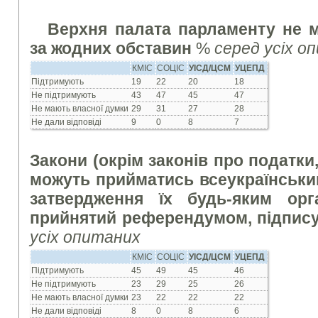
Верхня палата парламенту не 
за жодних обставин
%
серед усіх о
КМІС
СОЦІС
УІСД/ЦСМ
УЦЕПД
Підтримують
19
22
20
18
Не підтримують
43
47
45
47
Не мають власної думки
29
31
27
28
Не дали відповіді
9
0
8
7
Закони (окрім законів про податки
можуть прийматись всеукраїнськ
затвердження їх будь-яким орг
прийнятий референдумом, підпис
усіх опитаних
КМІС
СОЦІС
УІСД/ЦСМ
УЦЕПД
Підтримують
45
49
45
46
Не підтримують
23
29
25
26
Не мають власної думки
23
22
22
22
Не дали відповіді
8
0
8
6