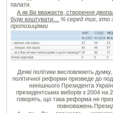
палати.
А як Ви вважаєте, створення двоп
буде коштувати…
% серед тих, хто 
пропозиціями
КМІС
СОЦІС
УІС
N=1227
N=1414
N=1
... менше, ніж зараз,
22
24
23
... більше, ніж зараз
44
46
47
... чи у Вас не має певної думки з цього приводу?
29
30
27
Немає відповіді
4
0
3
Деякі політики висловлюють думку
політичної реформи призведе до по
нинішнього Президента Україн
президентських виборів з 2004 на 20
говорять, що така реформа не при
повноважень Презид