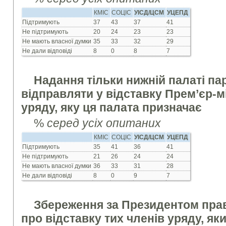
КМІС
СОЦІС
УІСД/ЦСМ
УЦЕПД
Підтримують
37
43
37
41
Не підтримують
20
24
23
23
Не мають власної думки
35
33
32
29
Не дали відповіді
8
0
8
7
Надання тільки нижній палаті п
відправляти у відставку Прем’єр-мі
уряду, яку ця палата призначає
%
серед усіх опитаних
КМІС
СОЦІС
УІСД/ЦСМ
УЦЕПД
Підтримують
35
41
36
41
Не підтримують
21
26
24
24
Не мають власної думки
36
33
31
28
Не дали відповіді
8
0
9
7
Збереження за Президентом пра
про відставку тих членів уряду, як