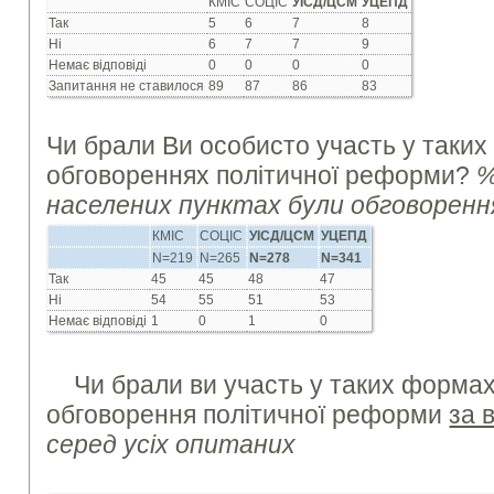
КМІС
СОЦІС
УІСД/ЦСМ
УЦЕПД
Так
5
6
7
8
Ні
6
7
7
9
Немає відповіді
0
0
0
0
Запитання не ставилося
89
87
86
83
Чи брали Ви особисто участь у таких
обговореннях політичної реформи?
%
населених пунктах були обговоренн
КМІС
СОЦІС
УІСД/ЦСМ
УЦЕПД
N=219
N=265
N=
278
N=341
Так
45
45
48
47
Ні
54
55
51
53
Немає відповіді
1
0
1
0
Чи брали ви участь у таких формах
обговорення політичної реформи
за 
серед усіх опитаних