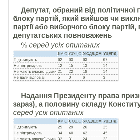
Депутат, обраний від
політичної 
блоку партій, який вийшов чи виклю
партії або виборчого блоку партій,
депутатських повноважень
%
серед усіх опитаних
КМІС
СОЦІС
УІСД/ЦСМ
УЦЕПД
Підтримують
62
63
63
67
Не підтримують
12
15
13
14
Не мають власної думки
21
22
18
14
Не дали відповіді
5
0
6
3
Надання Президенту права призн
зараз), а половину складу Констит
серед усіх опитаних
КМІС
СОЦІС
УІСД/ЦСМ
УЦЕПД
Підтримують
25
29
26
25
Не підтримують
34
40
42
45
Не мають власної думки
32
31
24
23