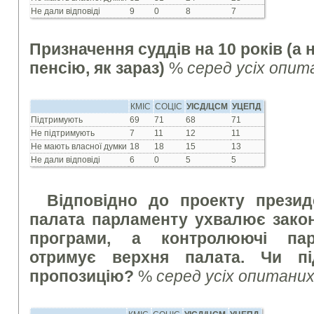
Не дали відповіді
9
0
8
7
Призначення суддів на 10 років (а 
пенсію, як зараз)
%
серед усіх опит
КМІС
СОЦІС
УІСД/ЦСМ
УЦЕПД
Підтримують
69
71
68
71
Не підтримують
7
11
12
11
Не мають власної думки
18
18
15
13
Не дали відповіді
6
0
5
5
Відповідно до проекту презид
палата парламенту ухвалює закон
програми, а контролюючі парл
отримує верхня палата. Чи пі
пропозицію?
%
серед усіх опитани