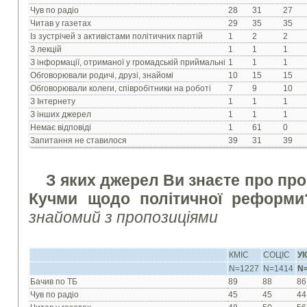
Чув по радіо
28
31
27
Читав у газетах
29
35
35
Із зустрічей з активістами політичних партій
1
2
2
З лекцій
1
1
1
З інформації, отриманої у громадській приймальні
1
1
1
Обговорювали родичі, друзі, знайомі
10
15
15
Обговорювали колеги, співробітники на роботі
7
9
10
З Інтернету
1
1
1
З інших джерел
1
1
1
Немає відповіді
1
61
0
Запитання не ставилося
39
31
39
З яких джерел Ви знаєте про про
Кучми щодо політичної реформ
знайомий з пропозиціями
КМІС
СОЦІС
У
N=1227
N=1414
N
Бачив по ТБ
89
88
86
Чув по радіо
45
45
44