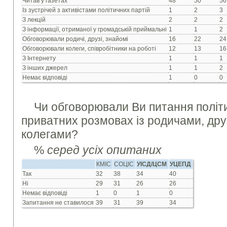
Читав у газетах
48
50
56
Із зустрічей з активістами політичних партій
1
2
3
З лекцій
2
2
2
З інформації, отриманої у громадській приймальні
1
1
2
Обговорювали родичі, друзі, знайомі
16
22
24
Обговорювали колеги, співробітники на роботі
12
13
16
З Інтернету
1
1
1
З інших джерел
1
1
2
Немає відповіді
1
0
0
Чи обговорювали Ви питання політ
приватних розмовах із родичами, дру
колегами?
%
серед усіх опитаних
КМІС
СОЦІС
УІСД/ЦСМ
УЦЕПД
Так
32
38
34
40
Ні
29
31
26
26
Немає відповіді
1
0
1
0
Запитання не ставилося
39
31
39
34