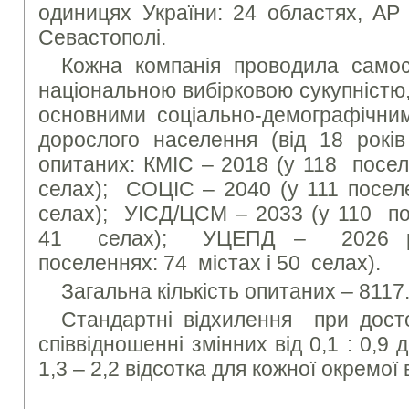
одиницях України: 24 областях, АР 
Севастополі.
Кожна компанія проводила самос
національною вибірковою сукупністю
основними соціально-демографічни
дорослого населення (від 18 років 
опитаних: КМІС – 2018 (у 118 посел
селах); СОЦІС – 2040 (у 111 посел
селах); УІСД/ЦСМ – 2033 (у 110 по
41 селах); УЦЕПД – 2026 ре
поселеннях: 74 містах і 50 селах).
Загальна кількість опитаних – 8117
Стандартні відхилення при досто
співвідношенні змінних від 0,1 : 0,9 
1,3 – 2,2 відсотка для кожної окремої 