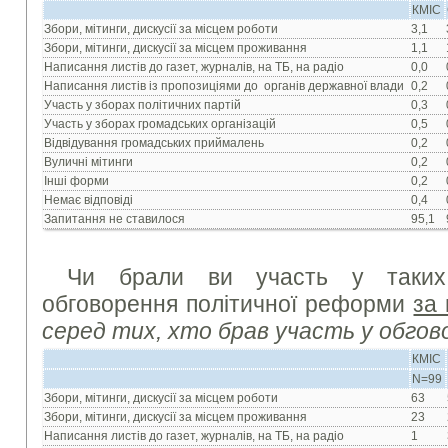
КМІС
Збори, мітинги, дискусії за місцем роботи
3,1
Збори, мітинги, дискусії за місцем проживання
1,1
Написання листів до газет, журналів, на ТБ, на радіо
0,0
Написання листів із пропозиціями до органів державної влади
0,2
Участь у зборах політичних партій
0,3
Участь у зборах громадських організацій
0,5
Відвідування громадських приймалень
0,2
Вуличні мітинги
0,2
Інші форми
0,2
Немає відповіді
0,4
Запитання не ставилося
95,1
Чи брали ви участь у таких
обговорення політичної реформи
за
серед тих, хто брав участь у обгов
КМІС
N=99
Збори, мітинги, дискусії за місцем роботи
63
Збори, мітинги, дискусії за місцем проживання
23
Написання листів до газет, журналів, на ТБ, на радіо
1