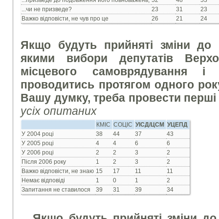
...призведе до подовження його повноважень,
52
48
53
...чи не призведе?
23
31
23
Важко відповісти, не чув про це
26
21
24
Якщо будуть прийняті зміни до к
якими вибори депутатів Верхо
місцевого самоврядування і
проводитись протягом одного року,
Вашу думку, треба провести перші
усіх опитаних
КМІС
СОЦІС
УІСД/ЦСМ
УЦЕПД
У 2004 році
38
44
37
43
У 2005 році
4
4
6
6
У 2006 році
2
2
3
2
Після 2006 року
1
2
3
2
Важко відповісти, не знаю
15
17
11
11
Немає відповіді
1
0
1
2
Запитання не ставилося
39
31
39
34
Якщо будуть прийняті зміни до к