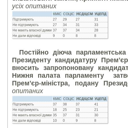
усіх опитаних
КМІС
СОЦІС
УІСД/ЦСМ
УЦЕПД
Підтримують
27
29
27
31
Не підтримують
27
34
31
33
Не мають власної думки
37
37
34
28
Не дали відповіді
9
0
8
8
Постійно діюча парламентська
Президенту кандидатуру Прем’єр-
вносить запропоновану кандида
Нижня палата парламенту затв
Прем’єр-міністра, подану През
опитаних
КМІС
СОЦІС
УІСД/ЦСМ
УЦЕПД
Підтримують
37
38
37
41
Не підтримують
18
25
23
21
Не мають власної думки
35
37
31
30
Не дали відповіді
10
0
9
8