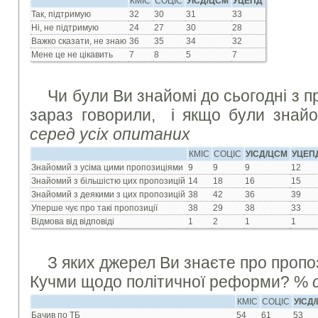
КМІС
СОЦІС
УІСД/ЦСМ
УЦЕПД
Так, підтримую
32
30
31
33
Ні, не підтримую
24
27
30
28
Важко сказати, не знаю
36
35
34
32
Мене це не цікавить
7
8
5
7
Чи були Ви знайомі до сьогодні з п
зараз говорили, і якщо були знайо
серед усіх опитаних
КМІС
СОЦІС
УІСД/ЦСМ
УЦЕП
Знайомий з усіма цими пропозиціями
9
9
9
12
Знайомий з більшістю цих пропозицій
14
18
16
15
Знайомий з деякими з цих пропозицій
38
42
36
39
Уперше чує про такі пропозиції
38
29
38
33
Відмова від відповіді
1
2
1
1
З яких джерел Ви знаєте про пропо
Кучми щодо політичної реформи? %
КМІС
СОЦІС
УІСД
Бачив по ТБ
54
61
53