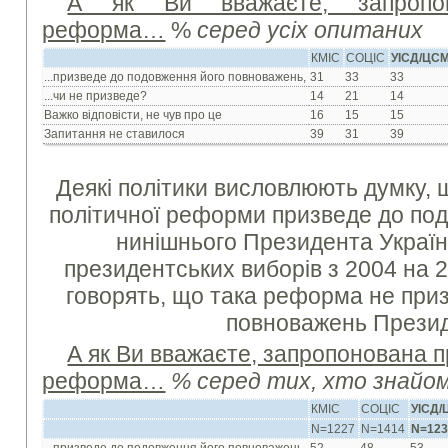
А як Ви вважаєте, запропон
реформа…
%
серед усіх опитаних
КМІС
СОЦІС
УІСД/ЦС
...призведе до подовження його повноважень,
31
33
33
...чи не призведе?
14
21
14
Важко відповісти, не чув про це
16
15
15
Запитання не ставилося
39
31
39
Деякі політики висловлюють думку,
політичної реформи призведе до по
нинішнього Президента Україн
президентських виборів з 2004 на 20
говорять, що така реформа не при
повноважень Презид
А як Ви вважаєте, запропонована 
реформа…
% серед тих, хто знайом
КМІС
СОЦІС
УІСД
N=1227
N=1414
N=12