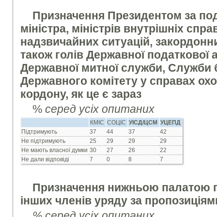
Призначення Президентом за по
міністра, міністрів внутрішніх справ
надзвичайних ситуацій, закордонни
також голів Державної податкової а
Державної митної служби, Служби 
Державного комітету у справах ох
кордону, як це є зараз
%
серед усіх опитаних
КМІС
СОЦІС
УІСД/ЦСМ
УЦЕПД
Підтримують
37
44
37
42
Не підтримують
25
29
29
29
Не мають власної думки
30
27
26
22
Не дали відповіді
7
0
8
7
Призначення нижньою палатою п
інших членів уряду за пропозиціям
% серед усіх опитаних