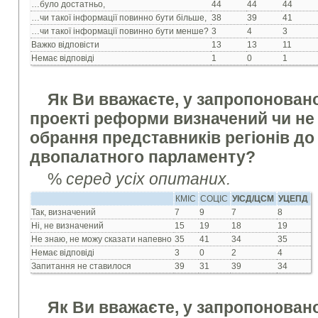
…було достатньо,
44
44
44
…чи такої інформації повинно бути більше,
38
39
41
…чи такої інформації повинно бути менше?
3
4
3
Важко відповісти
13
13
11
Немає відповіді
1
0
1
Як Ви вважаєте, у запропонова
проекті реформи визначений чи не
обрання представників регіонів до
двопалатного парламенту?
%
серед усіх опитаних.
КМІС
СОЦІС
УІСД/ЦСМ
УЦЕПД
Так, визначений
7
9
7
8
Ні, не визначений
15
19
18
19
Не знаю, не можу сказати напевно
35
41
34
35
Немає відповіді
3
0
2
4
Запитання не ставилося
39
31
39
34
Як Ви вважаєте, у запропонова