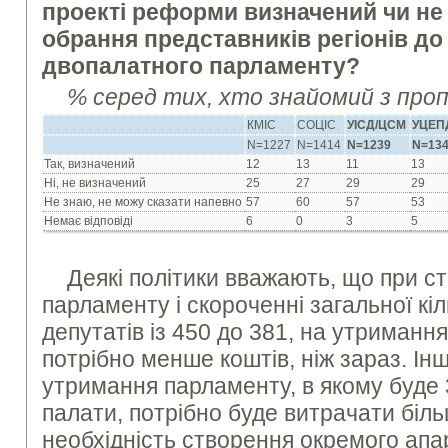
проекті реформи визначений чи не
обрання представників регіонів до
двопалатного парламенту?
% серед тих, хто знайомий з про
КМІС
СОЦІС
УІСД/ЦСМ
УЦЕП
N=1227
N=1414
N=1239
N=13
Так, визначений
12
13
11
13
Ні, не визначений
25
27
29
29
Не знаю, не можу сказати напевно
57
60
57
53
Немає відповіді
6
0
3
5
Деякі політики вважають, що при с
парламенту і скороченні загальної кі
депутатів із 450 до 381, на утриманн
потрібно менше коштів, ніж зараз. Ін
утримання парламенту, в якому буде 3
палати, потрібно буде витрачати біл
необхідність створення окремого апа