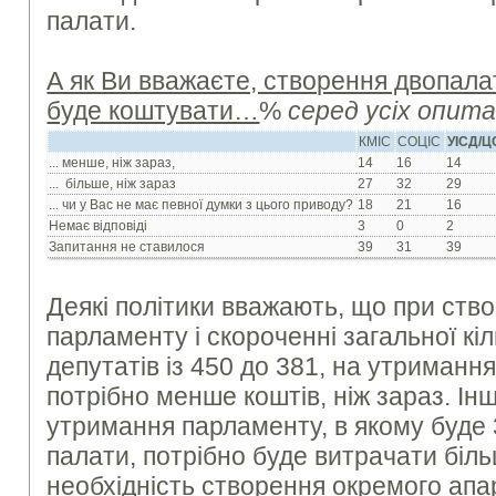
палати.
А як Ви вважаєте, створення двопал
буде коштувати…
%
серед усіх опит
КМІС
СОЦІС
УІСД/
... менше, ніж зараз,
14
16
14
... більше, ніж зараз
27
32
29
... чи у Вас не має певної думки з цього приводу?
18
21
16
Немає відповіді
3
0
2
Запитання не ставилося
39
31
39
Деякі політики вважають, що при ств
парламенту і скороченні загальної кі
депутатів із 450 до 381, на утриманн
потрібно менше коштів, ніж зараз. Ін
утримання парламенту, в якому буде 3
палати, потрібно буде витрачати біл
необхідність створення окремого апа