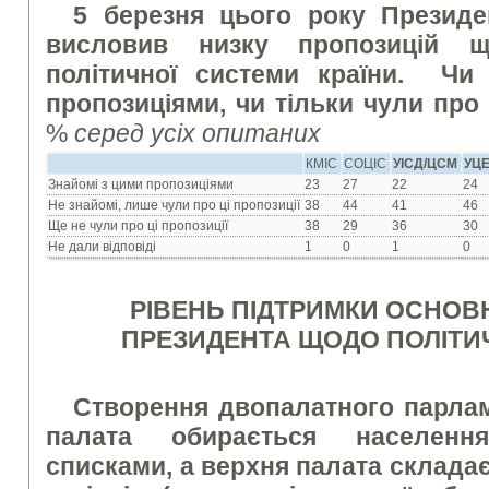
5 березня цього року Президе
висловив низку пропозицій 
політичної системи країни. Чи
пропозиціями, чи тільки чули про
%
серед усіх опитаних
КМІС
СОЦІС
УІСД/ЦСМ
УЦ
Знайомі з цими пропозиціями
23
27
22
24
Не знайомі, лише чули про ці пропозиції
38
44
41
46
Ще не чули про ці пропозиції
38
29
36
30
Не дали відповіді
1
0
1
0
РІВЕНЬ ПІДТРИМКИ ОСНОВ
ПРЕЗИДЕНТА ЩОДО ПОЛІТИ
Створення двопалатного парлам
палата обирається населенн
списками, а верхня палата складає