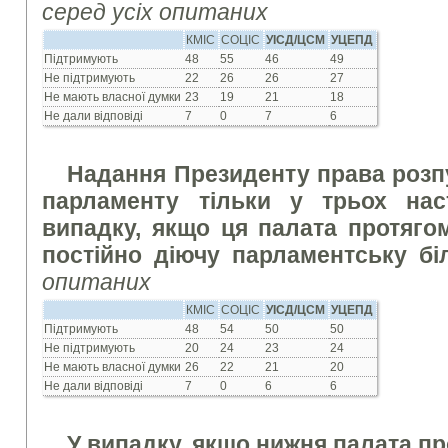
серед усіх опитаних
КМІС
СОЦІС
УІСД/ЦСМ
УЦЕПД
Підтримують
48
55
46
49
Не підтримують
22
26
26
27
Не мають власної думки
23
19
21
18
Не дали відповіді
7
0
7
6
Надання Президенту права розп
парламенту тільки у трьох нас
випадку, якщо ця палата протяго
постійно діючу парламентську б
опитаних
КМІС
СОЦІС
УІСД/ЦСМ
УЦЕПД
Підтримують
48
54
50
50
Не підтримують
20
24
23
24
Не мають власної думки
26
22
21
20
Не дали відповіді
7
0
6
6
У випадку, якщо нижня палата пр