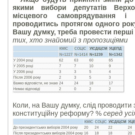
якими вибори депутатів Верхо
місцевого самоврядування і
проводитись протягом одного року,
Вашу думку, треба провести перші
тих, хто знайомий з пропозиціями
КМІС
СОЦІС
УІСД/ЦСМ
УЦЕПД
N=1227
N=1414
N=1239
N=1342
У 2004 році
62
63
60
65
У 2005 році
7
7
10
9
У 2006 році
3
3
5
4
Після 2006 року
2
3
5
3
Важко відповісти, не знаю
24
24
18
17
Немає відповіді
2
0
2
2
Коли, на Вашу думку, слід проводити
конституційну реформу? %
серед ус
КМІС
СОЦІС
УІСД/ЦСМ
УЦ
До президентських виборів 2004 року
20
24
22
24
Після президентських виборів 2004 року
16
18
18
20