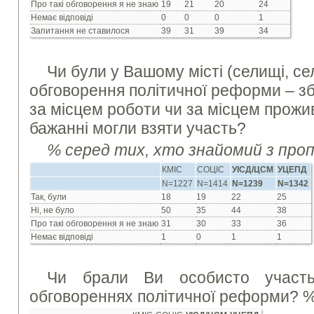
Про такі обговорення я не знаю
19
21
20
24
Немає відповіді
0
0
0
1
Запитання не ставилося
39
31
39
34
Чи були у Вашому місті (селищі, селі
обговорення політичної реформи – збо
за місцем роботи чи за місцем прожив
бажанні могли взяти участь?
% серед тих, хто знайомий з про
КМІС
СОЦІС
УІСД/ЦСМ
УЦЕПД
N=1227
N=1414
N=1239
N=1342
Так, були
18
19
22
25
Ні, не було
50
35
44
38
Про такі обговорення я не знаю
31
30
33
36
Немає відповіді
1
0
1
1
Чи брали Ви особисто участь
обговореннях політичної реформи? 