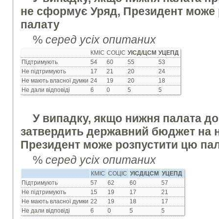
не сформує Уряд, Президент може
палату
%
серед усіх опитаних
КМІС
СОЦІС
УІСД/ЦСМ
УЦЕПД
Підтримують
54
60
55
53
Не підтримують
17
21
20
24
Не мають власної думки
24
19
20
18
Не дали відповіді
6
0
5
5
У випадку, якщо нижня палата до
затвердить державний бюджет на н
Президент може розпустити цю па
%
серед усіх опитаних
КМІС
СОЦІС
УІСД/ЦСМ
УЦЕПД
Підтримують
57
62
60
57
Не підтримують
15
19
17
21
Не мають власної думки
22
19
18
17
Не дали відповіді
6
0
5
5