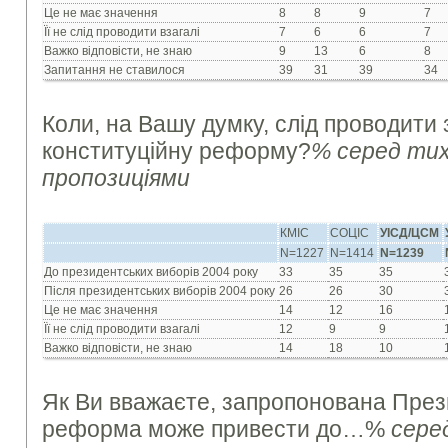
Це не має значення
8
8
9
7
Її не слід проводити взагалі
7
6
6
7
Важко відповісти, не знаю
9
13
6
8
Запитання не ставилося
39
31
39
34
Коли, на Вашу думку, слід проводити
конституційну реформу?
% серед тих
пропозиціями
КМІС
СОЦІС
УІСД/ЦСМ
N=1227
N=1414
N=1239
До президентських виборів 2004 року
33
35
35
Після президентських виборів 2004 року
26
26
30
Це не має значення
14
12
16
Її не слід проводити взагалі
12
9
9
Важко відповісти, не знаю
14
18
10
Як Ви вважаєте, запропонована През
реформа може привести до…%
сере