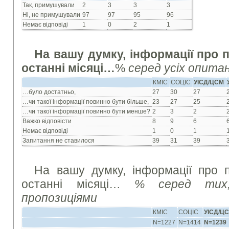
Так, примушували
2
3
3
3
Ні, не примушували
97
97
95
96
Немає відповіді
1
0
2
1
На вашу думку, інформації про 
останні місяці…
%
серед усіх опита
КМІС
СОЦІС
УІСД/ЦСМ
…було достатньо,
27
30
27
…чи такої інформації повинно бути більше,
23
27
25
…чи такої інформації повинно бути менше?
2
3
2
Важко відповісти
8
9
6
Немає відповіді
1
0
1
Запитання не ставилося
39
31
39
На вашу думку, інформації про 
останні місяці…
% серед тих
пропозиціями
КМІС
СОЦІС
УІСД/Ц
N=1227
N=1414
N=1239