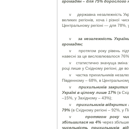
громадян – для 75% дорослого 
v державна незалежність Укра
великих регіонів, хоча і різної ч
Центральному регіоні — для 78%, у
v
за незалежність Україн
громадян;
v протягом року рівень підтр
навесні за це висловлювалося 76%
v статистично значуща зміна у 
році лише у Східному регіоні, де 
v частка прихильників незалежн
Південному – 68%, в Центральному
v
прихильників закритих 
Україні в цілому лише 17%
(в Схі
–15%, у Західному – 43%);
v
прихильників відкритих к
79%
(в Східному регіоні – 92%, у 
v
протягом року чис
збільшилася на 4%
через збільше
чисельність прихильників в