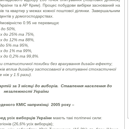
х України та в АР Крим). Процес побудови вибірки заснований на
ків та квартир у межах кожної поштової ділянки. Завершальним
дентів у домогосподарствах.
 ймовірністю 0.95 не перевищує
 до 50%,
их до 25% та 75%,
их до 12% та 88%,
х до 5% та 95%,
их до 1% та 99%,
их до 0,2% та 99,8%.
ни статистичної похибки без врахування дизайн-ефекту;
ків вплив дизайну застосованої в опитуванні стохастичної
 ніж у 1.5 рази).
тій за 3 місяці до виборів.
Ставлення населення до
незалежності України
деного КМІС наприкінці 2005 року –
ред усіх виборців України
мають такі політичні сили:
гіонів (26,6% усіх виборців);