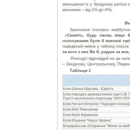
зменшення їх у Західному регіоні
меншими – від 2% до 4%).
Ви
Запитання стосовно майбутні
«
Скажіть, будь ласка, якщо 
голосування були б внесені такі 
наведений нижче у таблиці список 
за кого з них Ви б, радше за вс
Розподіл відповідей на це запит
– Західному, Центральному, Півден
Таблиця 1
Блок Євгена Марчука - Єдність
Блок Народно-демократичної партії (В. 
Партії екологічного порятунку "ЕКО+25%"
Блок Наталії Вітренко “Народня опозиці
Блок Юлії Тимошенко
Блок Юрія Кармазіна
Блок Ющенка “Наша Україна”
Всеукраїнське об'єднання “Жінки за майб