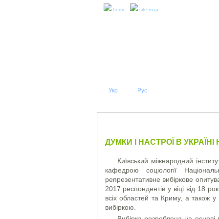
home
site map
Укр
Eng
Рус
|
|
ABOUT 
PRESS RELEASES AND REPO
ДУМКИ І НАСТРОЇ В УКРАЇНІ
Київський міжнародний інститу
кафедрою соціології Національ
репрезентативне вибіркове опитув
2017 респондентів у віці від 18 ро
всіх областей та Криму, а також у
вибіркою.
Вибірка розроблена на основі 