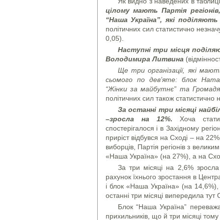
Як видно з наведених в таблиц
цілому мають Партія регіонів
“Наша Україна”, які поділяють
політичних сил статистично незначу
0,05).
Наступні три місця поділяю
Володимира Литвина
(відміннос
Ще три організації, які мают
сьомого по дев’яте: блок Натал
“Жінки за майбутнє” та Громад
політичних сил також статистично 
За останні три місяці найб
–зросла на 12%
.
Хоча стати
спостерігалося і в Західному регі
приріст відбувся на Сході – на 22% 
виборців, Партія регіонів з велики
«Наша Україна» (на 27%), а на Схо
За три місяці на 2,6% зросла
рахунок їхнього зростання в Центр
і блок «Наша Україна» (на 14,6%), 
останні три місяці випередила тут С
Блок “Наша Україна” переважає
прихильників, що й три місяці тому