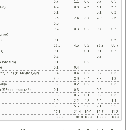
0.7
1.1
0.6
0.7
0.5
нко)
4.4
0.8
4.5
6.1
5.7
0.1
0.1
0.2
3.5
2.4
3.7
4.9
2.6
0.0
0.4
0.3
0.2
0.7
0.2
енко)
)
0.1
0.5
26.6
4.5
9.2
36.3
59.7
к)
0.1
0.1
0.1
0.2
)
0.2
0.8
Коновалюк)
0.1
0.2
о)
0.1
0.4
'єднана) (В. Медведчук)
0.4
0.4
0.2
0.7
0.3
3.9
3.9
6.4
3.3
1.3
люща
0.2
0.2
0.2
0.3
и (Л.Черновецький)
0.1
0.3
0.2
0.3
0.5
0.1
0.2
0.3
2.9
2.2
4.8
2.6
1.4
5.9
5.6
5.3
7.1
5.5
17.1
21.4
19.6
15.7
11.2
100.0
100.0
100.0
100.0
100.0