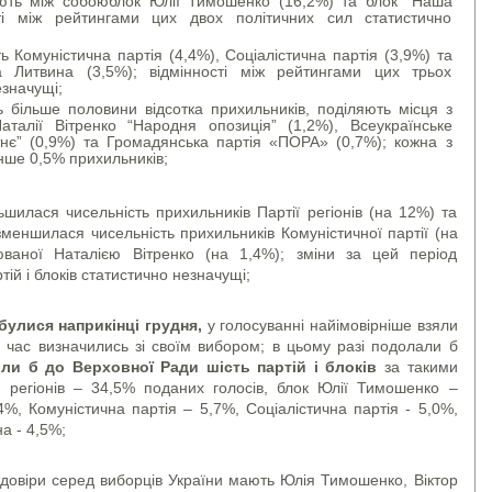
ють між собоюблок Юлії Тимошенко (16,2%) та блок “Наша
сті між рейтингами цих двох політичних сил статистично
 Комуністична партія (4,4%), Соціалістична партія (3,9%) та
Литвина (3,5%); відмінності між рейтингами цих трьох
незначущі;
ь більше половини відсотка прихильників, поділяють місця з
аталії Вітренко “Народня опозиція” (1,2%), Всеукраїнське
нє” (0,9%) та Громадянська партія «ПОРА» (0,7%); кожна з
енше 0,5% прихильників;
шилася чисельність прихильників Партії регіонів (на 12%) та
меншилася чисельність прихильників Комуністичної партії (на
юваної Наталією Вітренко (на 1,4%); зміни за цей період
тій і блоків статистично незначущі;
булися наприкінці грудня,
у голосуванні найімовірніше взяли
й час визначились зі своїм вибором; в цьому разі подолали б
ли б до Верховної Ради шість партій і блоків
за такими
я регіонів – 34,5% поданих голосів, блок Юлії Тимошенко –
%, Комуністична партія – 5,7%, Соціалістична партія - 5,0%,
а - 4,5%;
овіри серед виборців України мають Юлія Тимошенко, Віктор