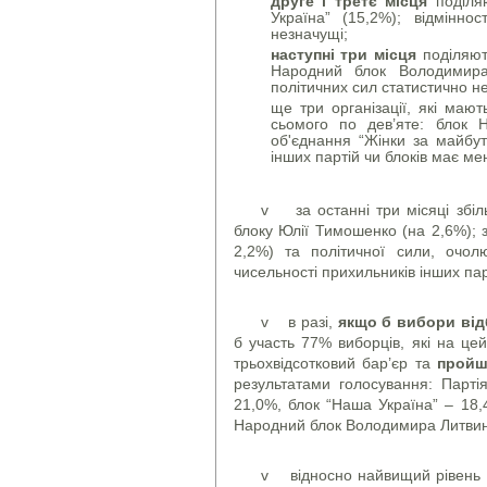
друге і третє місця
поділя
Україна” (15,2%); відмінно
незначущі;
наступні три місця
поділяють
Народний блок Володимира 
політичних сил статистично 
ще три організації, які мают
сьомого по дев’яте: блок Н
об'єднання “Жінки за майбут
інших партій чи блоків має м
v за останні три місяці збіль
блоку Юлії Тимошенко (на 2,6%); з
2,2%) та політичної сили, очол
чисельності прихильників інших пар
v в разі,
якщо б вибори від
б участь 77% виборців, які на це
трьохвідсотковий бар’єр та
пройш
результатами голосування: Парті
21,0%, блок “Наша Україна” – 18,4
Народний блок Володимира Литвин
v відносно найвищий рівень д