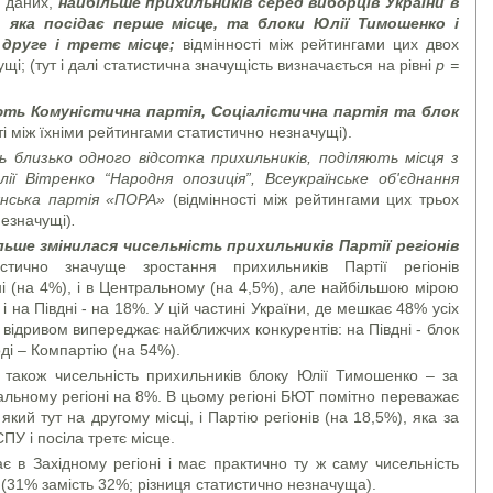
і даних,
найбільше прихильників серед виборців України в
, яка посідає перше місце, та блоки Юлії Тимошенко і
 друге і третє місце;
відмінності між рейтингами цих двох
щі; (тут і далі статистична значущість визначається на рівні
p =
ть Комуністична партія, Соціалістична партія та блок
ті між їхніми рейтингами статистично незначущі).
ь близько одного відсотка прихильників, поділяють місця з
ії Вітренко “Народня опозиція”, Всеукраїнське об'єднання
янська партія «ПОРА»
(відмінності між рейтингами цих трьох
незначущі)
.
ільше змінилася чисельність прихильників
Партії регіонів
стично значуще зростання прихильників Партії регіонів
оні (на 4%), і в Центральному (на 4,5%), але найбільшою мірою
і на Півдні - на 18%. У цій частині України, де мешкає 48% усіх
м відривом випереджає найближчих конкурентів: на Півдні - блок
ді – Компартію (на 54%).
 також чисельність прихильників блоку Юлії Тимошенко – за
альному регіоні на 8%. В цьому регіоні БЮТ помітно переважає
який тут на другому місці, і Партію регіонів (на 18,5%), яка за
ПУ і посіла третє місце.
 в Західному регіоні і має практично ту ж саму чисельність
 (31% замість 32%; різниця статистично незначуща).