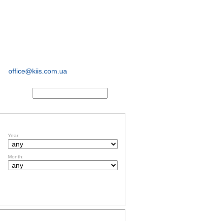
sociological and
marketing
research
office@kiis.com.ua
ACTS
FILTR BY DATE
Year:
Month:
TOPICS