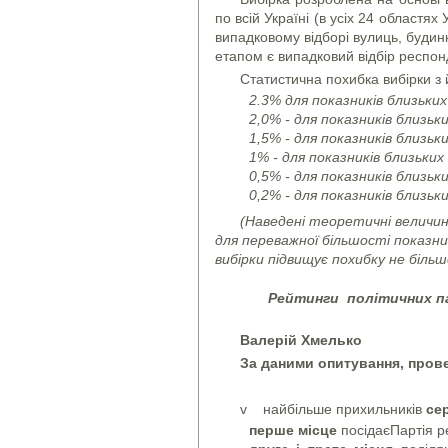
по всій Україні (в усіх 24 областя
випадковому відборі вулиць, будин
етапом є випадковий відбір респон
Статистична похибка вибірки з
2.3% для показників близьких
2,0% - для показників близьк
1,5% - для показників близьк
1% - для показників близьки
0,5% - для показників близьк
0,2% - для показників близьк
(Наведені теоретичні величи
для переважної більшості показни
вибірки підвищує похибку не більше
Рейтинги політичних пар
Валерій Хмелько
За даними опитування, прове
v найбільше прихильників
се
перше місце
посідаєПартія ре