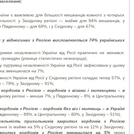
населення;
їни є важливою для більшості мешканців кожного з чотирьох
исельності: у Західному регіоні — майже для 94% мешканців, у
 Південному – для 68%, і у Східному – для 67%;
и у відносинах з Росією висловлюється 74% українських
имки незалежності України від Росії практично не змінився:
 громадян (різниця статистично незначуща);
підтримці незалежності України від Росії зафіксована у цьому
вона зменшилася на 7%;
ості України від Росії у Східному регіоні складає тепер 57%, у
 – 79%, у Західному – 91%;
кордонів з Росією – кордонів з візами і митницями – в
дному регіоні – менше 7%, у Південному – 8%, в Центральному
ордонів з Росією – кордонів без віз і митниць – в Україні
Південному – 89%, в Центральному – 80%, у Західному – 51%);
ельність прихильників закритих кордонів з Росією
ння їх майже на 5% у Східному регіоні та на 11% у Західному;
ідкритих кордонів з Росією зменшилася на 5%
через