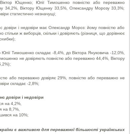
Віктор Ющенко; Юлії Тимошенко повністю або переважно
ичу 34,2%, Віктору Ющенку 33,5%, Олександру Морозу 33,3%;
овіри статистично незначущі;
довіри і недовіри має Олександр Мороз: йому повністю або
 стільки ж виборців, скільки і довіряють (різниця, що дорівнює
охибки);
 Юлії Тимошенко складає -8,4%, до Віктора Януковича -12,0%,
имошенко не довіряють повністю або переважно 44,4%, Віктору
6,2%);
тю або переважно довіряє 29%, повністю або переважно не
овіри складає -2,8%;
анс довіри і недовіри
я на 4,2%,
я на 8,7%,
шився на 10%;
країни є важливою
для переважної більшості українських