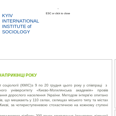
ESC or click to close
KYIV
INTERNATIONAL
INSTITUTE of
SOCIOLOGY
US
NEWS
SERVICES
DATA
CONT
RTS
 НАПРИКІНЦІ РОКУ
т соціології (КМІС)з 9 по 20 грудня цього року у співпраці з
ного університету «Києво-Могилянська академія» провів
ання дорослого населення України. Методом інтерв’ю опитано
ків, що мешкають у 110 селах, селищах міського типу та містах
 Києві, за чотириступеневою стохастичною на кожному ступені
випадкового відбору 200 точок опитування (поштових ділянок)