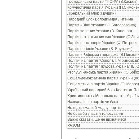
Громадянська партія “ПОРА” (В.Каськів)
Комуністична партія України (П.Симоне
Ліберальний блок (І.Душин)
Народний блок Володимира Литвина
Партія «Віче України» (І. Богословська)
Партія зелених України (В. Кононов)
Партія патріотичних сил України (О.Зінч
Партія пенсіонерів України (Ф. Петросян
Партія регіонів України (В. Янукович)
Партія «Реформи і порядок» (В.Пинзени
Політична партія “Союз” (Л. Міримський
Політична партія “Трудова Україна” (В.
Республіканська партія України (Ю.Бойк
Соціал-демократична партія України (об
Соціалістична партія України (О. Мороз)
Український народний блок Костенка-П
Християнсько-ліберальна партія Україн
Названа інша партія чи блок
Не підтримали б жодну партію
Не брав би участі у голосуванні
Важко сказати, ще не визначився
РАЗОМ