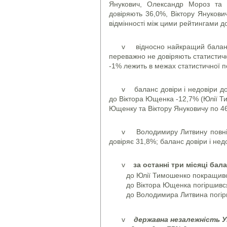
Янукович, Олександр Мороз та 
довіряють 36,0%, Віктору Януков
відмінності між цими рейтингами д
v відносно найкращий баланс 
переважно не довіряють статистично
-1% лежить в межах статистичної п
v баланс довіри і недовіри до
до Віктора Ющенка -12,7% (Юлії Т
Ющенку та Віктору Януковичу по 4
v Володимиру Литвину повніс
довіряє 31,8%; баланс довіри і нед
v
за останні три місяці бал
до Юлії Тимошенко покращивс
до Віктора Ющенка погіршивс
до Володимира Литвина погір
v
державна незалежність У