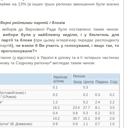
 майже на 13% (в інших трьох регіонах зменшення були значно
борчі рейтинги партій і блоків
х виборів до Верховної Ради було поставлено таким чином:
б вибори були у найближчу неділю, і у бюлетень для
партії та блоки (
при цьому інтерв’юер передає респонденту
партій
)
, чи взяли б Ви участь у голосуванні, і якщо так, то
е, проголосували?»
ання (у відсотках) в Україні в цілому та в її чотирьох частинах
ному та Східному регіонах
*
виглядає таким чином:
Регіони
Українав
цілому
Захід
Центр
Південь
Схід
0.1
0.3
Пустовойтенко) і
0.2
0.2
0.3
0.2
 (І.Рожок)
я”
1.2
0.2
2.4
2.2
16.2
23.4
27.7
8.1
3.5
0.4
0.8
0.3
0.2
0.5
14.2
30.7
15.1
8.9
2.8
утнє” (В. Довженко)
0.9
0.9
1.1
0.7
1.0