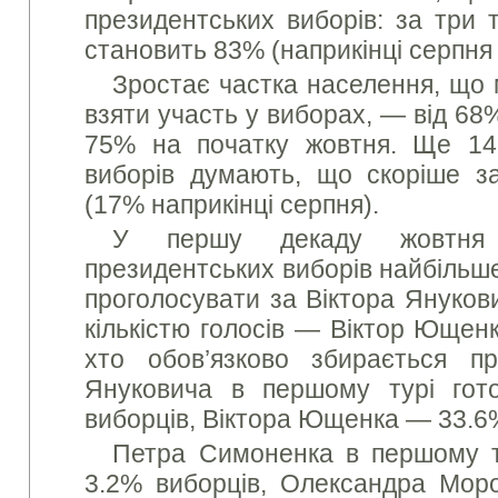
президентських виборів: за три 
становить 83% (наприкінці серпня
Зростає частка населення, що 
взяти участь у виборах, — від 68
75% на початку жовтня. Ще 14
виборів думають, що скоріше з
(17% наприкінці серпня).
У першу декаду жовтня
президентських виборів найбільш
проголосувати за Віктора Янукови
кількістю голосів — Віктор Ющенк
хто обов’язково збирається пр
Януковича в першому турі гото
виборців, Віктора Ющенка — 33.6
Петра Симоненка в першому ту
3.2% виборців, Олександра Мор