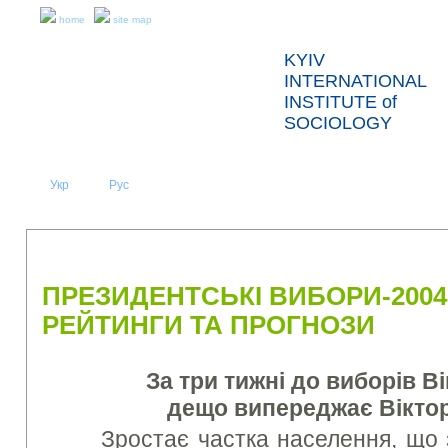
home
site map
KYIV
INTERNATIONAL
INSTITUTE of
SOCIOLOGY
Укр
Eng
Рус
|
|
ABOUT US
NEWS
PRESS RELEASES AND REPORTS
ПРЕЗИДЕНТСЬКІ ВИБОРИ-2004
РЕЙТИНГИ ТА ПРОГНОЗИ
За три тижні до виборів В
дещо випереджає Вікто
Зростає частка населення, що