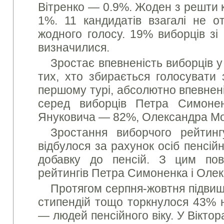
Вітренко — 0.9%. Жоден з решти 
1%. 11 кандидатів взагалі не о
жодного голосу. 19% виборців зі
визначилися.
Зростає впевненість виборців у
тих, хто збирається голосувати
першому турі, абсолютно впевнені
серед виборців Петра Симоне
Януковича — 82%, Олександра М
Зростання виборчого рейтинг
відбулося за рахунок осіб пенсій
добавку до пенсій. З цим по
рейтингів Петра Симоненка і Оле
Протягом серпня-жовтня підвище
стипендій тощо торкнулося 43% 
— людей пенсійного віку. У Вікто