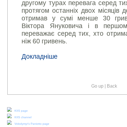
другому турах перевага серед ти
протягом останніх двох місяців д
отримав у сумі менше 30 грив
Віктора Януковича і в першом
переважає серед тих, хто отрим
ніж 60 гривень.
Докладніше
Go up
|
Back
Our social media:
KIIS page
KIIS channel
Volodymyr's Paniotto page