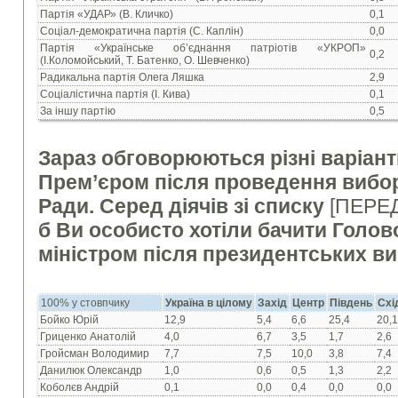
Партія «УДАР» (В. Кличко)
0,1
Соціал-демократична партія (С. Каплін)
0,0
Партія «Українське об’єднання патріотів «УКРОП»
0,2
(І.Коломойський, Т. Батенко, О. Шевченко)
Радикальна партія Олега Ляшка
2,9
Соціалістична партія (І. Кива)
0,1
За іншу партію
0,5
Зараз обговорюються різні варіант
Прем’єром після проведення вибор
Ради. Серед діячів зі списку
[ПЕРЕ
б Ви особисто хотіли бачити Голов
міністром після президентських в
100% у стовпчику
Україна в цілому
Захід
Центр
Південь
Схі
Бойко Юрій
12,9
5,4
6,6
25,4
20,1
Гриценко Анатолій
4,0
6,7
3,5
1,7
2,6
Гройсман Володимир
7,7
7,5
10,0
3,8
7,4
Данилюк Олександр
1,0
0,6
0,5
1,3
2,2
Коболєв Андрій
0,1
0,0
0,4
0,0
0,0