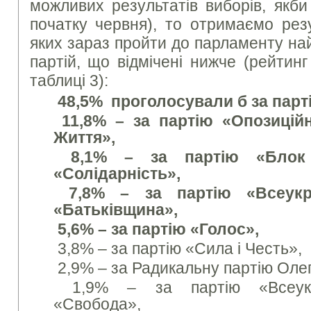
можливих результатів виборів, якб
початку червня), то отримаємо резу
яких зараз пройти до парламенту на
партій, що відмічені нижче (рейтинг
таблиці 3):
48,5% проголосували б за парт
11,8% – за партію «Опозицій
Життя»,
8,1% – за партію «Блок 
«Солідарність»,
7,8% – за партію «Всеукра
«Батьківщина»,
5,6% – за партію «Голос»,
3,8% – за партію «Сила і Честь»,
2,9% – за Радикальну партію Оле
1,9% – за партію «Всеукра
«Свобода»,