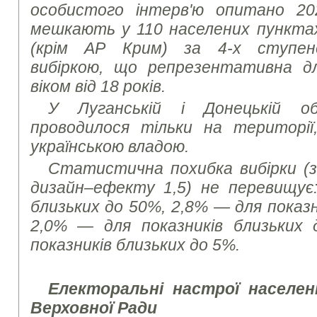
особистого інтерв'ю опитано 2
мешкають у 110 населених пунктах 
(крім АР Крим) за 4-х ступен
вибіркою, що репрезентативна дл
віком від 18 років.
У Луганській і Донецькій о
проводилося тільки на територі
українською владою.
Статистична похибка вибірки (з 
дизайн–ефекту 1,5) не перевищує:
близьких до 50%, 2,8% — для показн
2,0% — для показників близьких
показників близьких до 5%.
Електоральні настрої населен
Верховної Ради