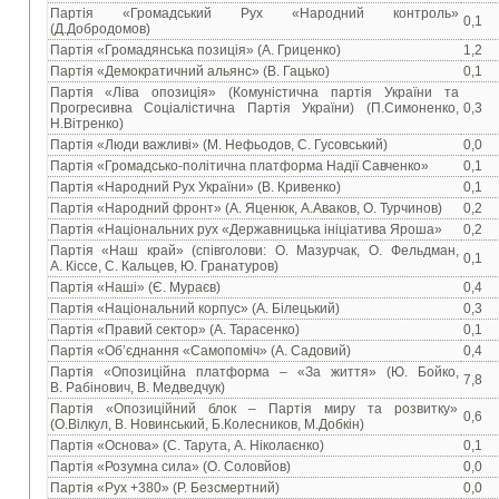
Партія «Громадський Рух «Народний контроль»
0,1
(Д.Добродомов)
Партія «Громадянська позиція» (А. Гриценко)
1,2
Партія «Демократичний альянс» (В. Гацько)
0,1
Партія «Ліва опозиція» (Комуністична партія України та
Прогресивна Соціалістична Партія України) (П.Симоненко,
0,3
Н.Вітренко)
Партія «Люди важливі» (М. Нефьодов, С. Гусовський)
0,0
Партія «Громадсько-політична платформа Надії Савченко»
0,1
Партія «Народний Рух України» (В. Кривенко)
0,1
Партія «Народний фронт» (А. Яценюк, А.Аваков, О. Турчинов)
0,2
Партія «Національних рух «Державницька ініціатива Яроша»
0,2
Партія «Наш край» (співголови: О. Мазурчак, О. Фельдман,
0,1
А. Кіссе, С. Кальцев, Ю. Гранатуров)
Партія «Наші» (Є. Мураєв)
0,4
Партія «Національний корпус» (А. Білецький)
0,3
Партія «Правий сектор» (А. Тарасенко)
0,1
Партія «Об’єднання «Самопоміч» (А. Садовий)
0,4
Партія «Опозиційна платформа – «За життя» (Ю. Бойко,
7,8
В. Рабінович, В. Медведчук)
Партія «Опозиційний блок – Партія миру та розвитку»
0,6
(О.Вілкул, В. Новинський, Б.Колесников, М.Добкін)
Партія «Основа» (С. Тарута, А. Ніколаєнко)
0,1
Партія «Розумна сила» (О. Соловйов)
0,0
Партія «Рух +380» (Р. Безсмертний)
0,0