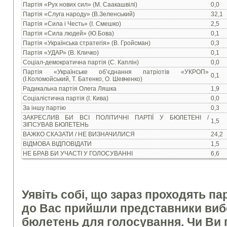
Партія «Рух нових сил» (М. Саакашвілі)
0,0
Партія «Слуга народу» (В.Зеленський)
32,1
Партія «Сила і Честь» (І. Смешко)
2,5
Партія «Сила людей» (Ю.Бова)
0,1
Партія «Українська стратегія» (В. Гройсман)
0,3
Партія «УДАР» (В. Кличко)
0,1
Соціал-демократична партія (С. Каплін)
0,0
Партія «Українське об’єднання патріотів «УКРОП»
0,1
(І.Коломойський, Т. Батенко, О. Шевченко)
Радикальна партія Олега Ляшка
1,9
Соціалістична партія (І. Кива)
0,0
За іншу партію
0,3
ЗАКРЕСЛИВ БИ ВСІ ПОЛІТИЧНІ ПАРТІЇ У БЮЛЕТЕНІ /
1,5
ЗІПСУВАВ БЮЛЕТЕНЬ
ВАЖКО СКАЗАТИ / НЕ ВИЗНАЧИЛИСЯ
24,2
ВІДМОВА ВІДПОВІДАТИ
1,5
НЕ БРАВ БИ УЧАСТІ У ГОЛОСУВАННІ
6,6
Уявіть собі, що зараз проходять па
до Вас прийшли представники вибор
бюлетень для голосування. Чи Ви 