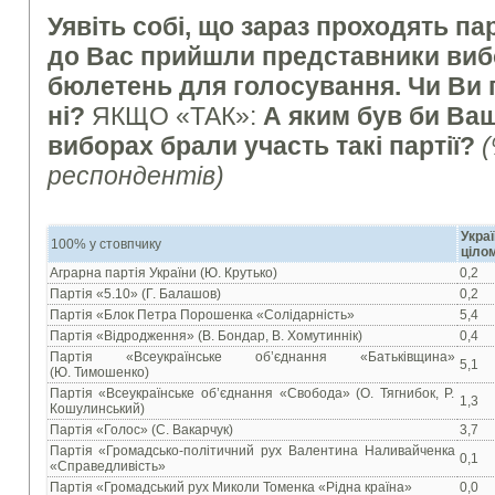
Уявіть собі, що зараз проходять па
до Вас прийшли представники вибор
бюлетень для голосування. Чи Ви 
ні?
ЯКЩО «ТАК»:
А яким був би Ваш
виборах брали участь такі партії
?
(
респондентів)
Украї
100% у стовпчику
ціло
Аграрна партія України (Ю. Крутько)
0,2
Партія «5.10» (Г. Балашов)
0,2
Партія «Блок Петра Порошенка «Солідарність»
5,4
Партія «Відродження» (В. Бондар, В. Хомутиннік)
0,4
Партія «Всеукраїнське об’єднання «Батьківщина»
5,1
(Ю. Тимошенко)
Партія «Всеукраїнське об’єднання «Свобода» (О. Тягнибок, Р.
1,3
Кошулинський)
Партія «Голос» (С. Вакарчук)
3,7
Партія «Громадсько-політичний рух Валентина Наливайченка
0,1
«Справедливість»
Партія «Громадський рух Миколи Томенка «Рідна країна»
0,0