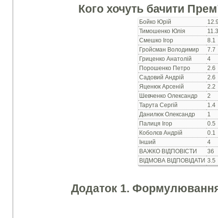
Кого хочуть бачити Прем
Бойко Юрій
12.
Тимошенко Юлія
11.
Смешко Ігор
8.1
Гройсман Володимир
7.7
Гриценко Анатолій
4
Порошенко Петро
2.6
Садовий Андрій
2.6
Яценюк Арсеній
2.2
Шевченко Олександр
2
Тарута Сергій
1.4
Данилюк Олександр
1
Палиця Ігор
0.5
Коболєв Андрій
0.1
Інший
4
ВАЖКО ВІДПОВІСТИ
36
ВІДМОВА ВІДПОВІДАТИ
3.5
Додаток 1. Формулювання