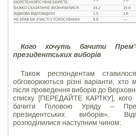
1.5
1.6
БЮЛЕТЕНІ/ЗІПСУВАВ БЮЛЕТЕ
ВАЖКО СКАЗАТИ/НЕ ВИЗНАЧИЛИСЯ
24.2
25.9
ВІДМОВА ВІДПОВІДАТИ
1.5
1.6
НЕ БРАВ БИ УЧАСТІ У ГОЛОСУВАННІ
6.6
---
Кого хочуть бачити Прем’є
президентських виборів
Також респондентам ставилося
обговорюються різні варіанти, хто
після проведення виборів до Верховно
списку [ПЕРЕДАЙТЕ КАРТКУ], кого 
бачити Головою Уряду – Прем’
президентських виборів». Відп
розподілилися наступним чином: