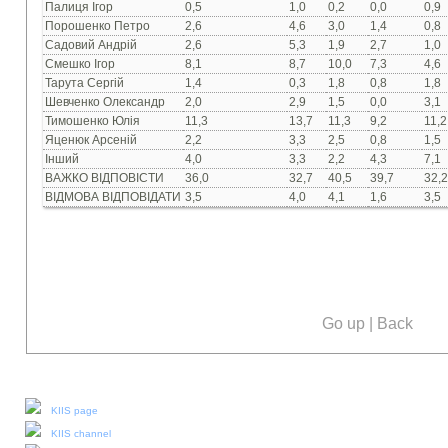
Палиця Ігор
0,5
1,0
0,2
0,0
0,9
Порошенко Петро
2,6
4,6
3,0
1,4
0,8
Садовий Андрій
2,6
5,3
1,9
2,7
1,0
Смешко Ігор
8,1
8,7
10,0
7,3
4,6
Тарута Сергій
1,4
0,3
1,8
0,8
1,8
Шевченко Олександр
2,0
2,9
1,5
0,0
3,1
Тимошенко Юлія
11,3
13,7
11,3
9,2
11,2
Яценюк Арсеній
2,2
3,3
2,5
0,8
1,5
Інший
4,0
3,3
2,2
4,3
7,1
ВАЖКО ВІДПОВІСТИ
36,0
32,7
40,5
39,7
32,2
ВІДМОВА ВІДПОВІДАТИ
3,5
4,0
4,1
1,6
3,5
Go up
|
Back
Our social media:
KIIS page
KIIS channel