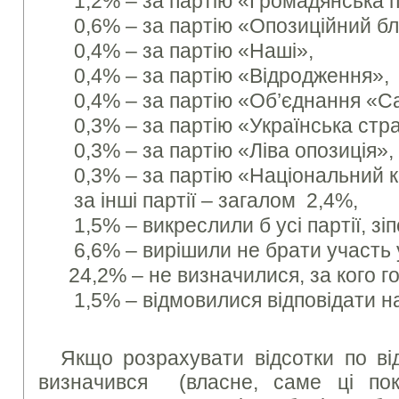
1,2% – за партію «Громадянська п
0,6% – за партію «Опозиційний бл
0,4% – за партію «Наші»,
0,4% – за партію «Відродження»,
0,4% – за партію «Об’єднання «С
0,3% – за партію «Українська стра
0,3% – за партію «Ліва опозиція»,
0,3% – за партію «Національний к
за інші партії – загалом 2,4%,
1,5% – викреслили б усі партії, зі
6,6% – вирішили не брати участь 
24,2% – не визначилися, за кого г
1,5% – відмовилися відповідати н
Якщо розрахувати відсотки по ві
визначився (власне, саме ці пок