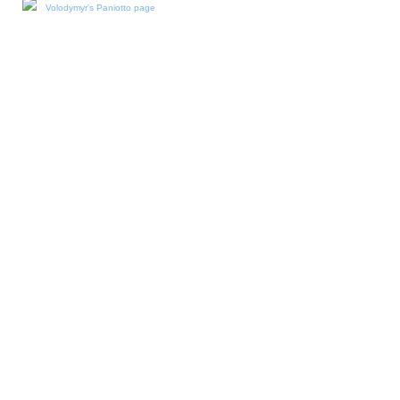
Volodymyr's Paniotto page