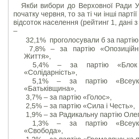
Якби вибори до Верховної Ради У
початку червня, то за ті чи інші парті
відсоток населення (рейтинг 1, дані з
–
32,1% проголосували б за партію
7,8% – за партію «Опозицій
Життя»,
5,4% – за партію «Блок 
«Солідарність»,
5,1% – за партію «Всеукра
«Батьківщина»,
3,7% – за партію «Голос»,
2,5% – за партію «Сила і Честь»,
1,9% – за Радикальну партію Оле
1,3% – за партію «Всеукра
«Свобода»,