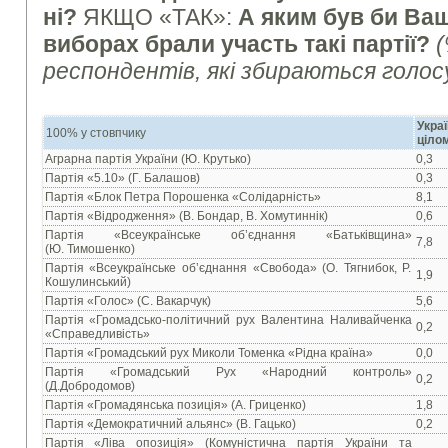
ні?
ЯКЩО «ТАК»:
А яким був би Ваш
виборах брали участь такі партії
?
(
респондентів, які збираються голос
Украї
100% у стовпчику
ціло
Аграрна партія України (Ю. Крутько)
0,3
Партія «5.10» (Г. Балашов)
0,3
Партія «Блок Петра Порошенка «Солідарність»
8,1
Партія «Відродження» (В. Бондар, В. Хомутиннік)
0,6
Партія «Всеукраїнське об’єднання «Батьківщина»
7,8
(Ю. Тимошенко)
Партія «Всеукраїнське об’єднання «Свобода» (О. Тягнибок, Р.
1,9
Кошулинський)
Партія «Голос» (С. Вакарчук)
5,6
Партія «Громадсько-політичний рух Валентина Наливайченка
0,2
«Справедливість»
Партія «Громадський рух Миколи Томенка «Рідна країна»
0,0
Партія «Громадський Рух «Народний контроль»
0,2
(Д.Добродомов)
Партія «Громадянська позиція» (А. Гриценко)
1,8
Партія «Демократичний альянс» (В. Гацько)
0,2
Партія «Ліва опозиція» (Комуністична партія України та