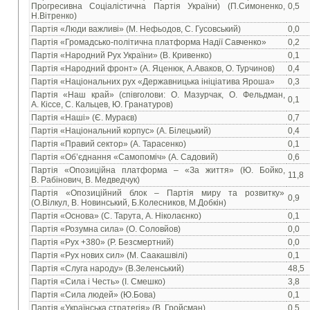
Прогресивна Соціалістична Партія України) (П.Симоненко,
0,5
Н.Вітренко)
Партія «Люди важливі» (М. Нефьодов, С. Гусовський)
0,0
Партія «Громадсько-політична платформа Надії Савченко»
0,2
Партія «Народний Рух України» (В. Кривенко)
0,1
Партія «Народний фронт» (А. Яценюк, А.Аваков, О. Турчинов)
0,4
Партія «Національних рух «Державницька ініціатива Яроша»
0,3
Партія «Наш край» (співголови: О. Мазурчак, О. Фельдман,
0,1
А. Кіссе, С. Кальцев, Ю. Гранатуров)
Партія «Наші» (Є. Мураєв)
0,7
Партія «Національний корпус» (А. Білецький)
0,4
Партія «Правий сектор» (А. Тарасенко)
0,1
Партія «Об’єднання «Самопоміч» (А. Садовий)
0,6
Партія «Опозиційна платформа – «За життя» (Ю. Бойко,
11,8
В. Рабінович, В. Медведчук)
Партія «Опозиційний блок – Партія миру та розвитку»
0,9
(О.Вілкул, В. Новинський, Б.Колесников, М.Добкін)
Партія «Основа» (С. Тарута, А. Ніколаєнко)
0,1
Партія «Розумна сила» (О. Соловйов)
0,0
Партія «Рух +380» (Р. Безсмертний)
0,0
Партія «Рух нових сил» (М. Саакашвілі)
0,1
Партія «Слуга народу» (В.Зеленський)
48,5
Партія «Сила і Честь» (І. Смешко)
3,8
Партія «Сила людей» (Ю.Бова)
0,1
Партія «Українська стратегія» (В. Гройсман)
0,5