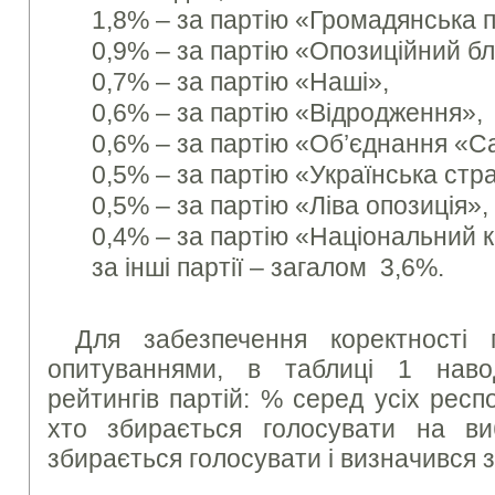
1,8% – за партію «Громадянська п
0,9% – за партію «Опозиційний бл
0,7% – за партію «Наші»,
0,6% – за партію «Відродження»,
0,6% – за партію «Об’єднання «С
0,5% – за партію «Українська стра
0,5% – за партію «Ліва опозиція»,
0,4% – за партію «Національний к
за інші партії – загалом 3,6%.
Для забезпечення коректності 
опитуваннями, в таблиці 1 наво
рейтингів партій: % серед усіх респ
хто збирається голосувати на в
збирається голосувати і визначився з