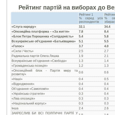
Рейтинг партій на виборах до Ве
Рейтинг 1
Рейтин
% серед усіх
% се
респондентів
збирає
«Слуга народу»
32.1
34.4
«Опозиційна платформа – «За життя»
7.8
8.4
«Блок Петра Порошенка «Солідарність»
5.4
5.8
Всеукраїнське об’єднання «Батьківщина»
5.1
5.5
«Голос»
3.7
4.0
«Сила і Честь»
2.5
2.7
Радикальна партія Олега Ляшка
1.9
2.1
Всеукраїнське об’єднання «Свобода»
1.3
1.4
«Громадянська позиція»
1.2
1.3
«Опозиційний блок - Партія миру та
0.6
0.6
розвитку»
«Наші»
0.4
0.5
«Відродження»
0.4
0.4
Об’єднання «Самопоміч»
0.4
0.4
«Українська стратегія»
0.3
0.4
«Ліва опозиція»
0.3
0.3
«Національний корпус»
0.3
0.3
Інша
2.4
2.6
ЗАКРЕСЛИВ БИ ВСІ ПОЛІТИЧНІ ПАРТІЇ У