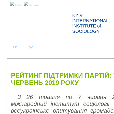
home
site map
KYIV
INTERNATIONAL
INSTITUTE of
SOCIOLOGY
Укр
Eng
Рус
|
|
ABOUT US
NEWS
PRESS RELEASES AND REPORTS
РЕЙТИНГ ПІДТРИМКИ ПАРТІЙ:
ЧЕРВЕНЬ 2019 РОКУ
З 26 травня по 7 червня 20
міжнародний інститут соціології 
всеукраїнське опитування громад