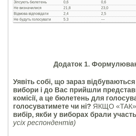
Зіпсують бюлетень
0,6
0,6
Не визначилися
21,8
23,0
Відмова відповідати
2,4
2,5
Не будуть голосувати
5.3
---
Додаток 1. Формулюван
Уявіть собі, що зараз відбуваютьс
вибори і до Вас прийшли представ
комісії, а це бюлетень для голосув
голосуватимете чи ні?
ЯКЩО «ТАК»
вибір, якби у виборах брали участь
усіх респондентів
)