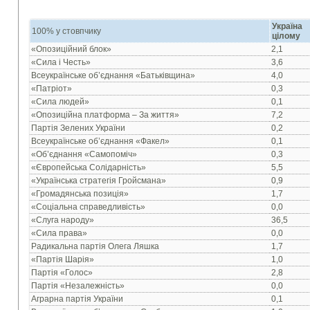
Україн
100% у стовпчику
цілому
«Опозиційний блок»
2,1
«Сила і Честь»
3,6
Всеукраїнське об’єднання «Батьківщина»
4,0
«Патріот»
0,3
«Сила людей»
0,1
«Опозиційна платформа – За життя»
7,2
Партія Зелених України
0,2
Всеукраїнське об’єднання «Факел»
0,1
«Об’єднання «Самопоміч»
0,3
«Європейська Солідарність»
5,5
«Українська стратегія Гройсмана»
0,9
«Громадянська позиція»
1,7
«Соціальна справедливість»
0,0
«Слуга народу»
36,5
«Сила права»
0,0
Радикальна партія Олега Ляшка
1,7
«Партія Шарія»
1,0
Партія «Голос»
2,8
Партія «Незалежність»
0,0
Аграрна партія України
0,1