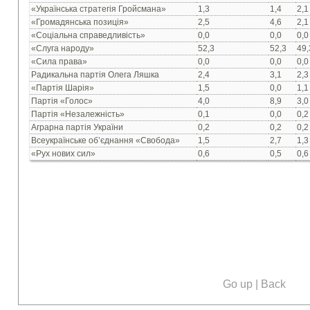
«Українська стратегія Гройсмана»
1,3
1,4
2,1
«Громадянська позиція»
2,5
4,6
2,1
«Соціальна справедливість»
0,0
0,0
0,0
«Слуга народу»
52,3
52,3
49,
«Сила права»
0,0
0,0
0,0
Радикальна партія Олега Ляшка
2,4
3,1
2,3
«Партія Шарія»
1,5
0,0
1,1
Партія «Голос»
4,0
8,9
3,0
Партія «Незалежність»
0,1
0,0
0,2
Аграрна партія України
0,2
0,2
0,2
Всеукраїнське об’єднання «Свобода»
1,5
2,7
1,3
«Рух нових сил»
0,6
0,5
0,6
Go up
|
Back