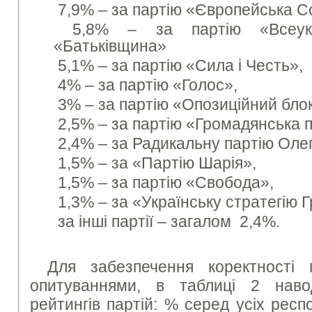
7,9% – за партію «Європейська Со
5,8% – за партію «Всеукра
«Батьківщина»
5,1% – за партію «Сила і Честь»,
4% – за партію «Голос»,
3% – за партію «Опозиційний блок
2,5% – за партію «Громадянська п
2,4% – за Радикальну партію Оле
1,5% – за «Партію Шарія»,
1,5% – за партію «Свобода»,
1,3% – за «Українську стратегію 
за інші партії – загалом 2,4%.
Для забезпечення коректності 
опитуваннями, в таблиці 2 наво
рейтингів партій: % серед усіх респ