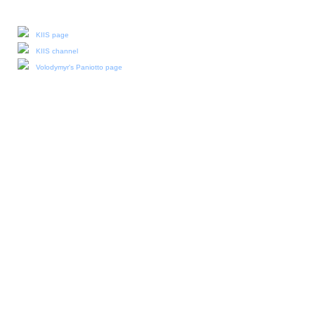
Our social media:
KIIS page
KIIS channel
Volodymyr's Paniotto page