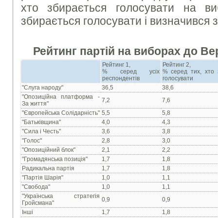
хто збирається голосувати на в
збирається голосувати і визначився з
Рейтинг партій на виборах до Ве
Рейтинг 1,
Рейтинг 2,
% серед усіх
% серед тих, хто 
респондентів
голосувати
"Слуга народу"
36,5
38,6
"Опозиційна платформа -
7,2
7,6
За життя"
"Європейська Солідарність"
5,5
5,8
"Батьківщина"
4,0
4,3
"Сила і Честь"
3,6
3,8
"Голос"
2,8
3,0
"Опозиційний блок"
2,1
2,2
"Громадянська позиція"
1,7
1,8
Радикальна партія
1,7
1,8
"Партія Шарія"
1,0
1,1
"Свобода"
1,0
1,1
"Українська стратегія
0,9
0,9
Гройсмана"
Інші
1,7
1,8