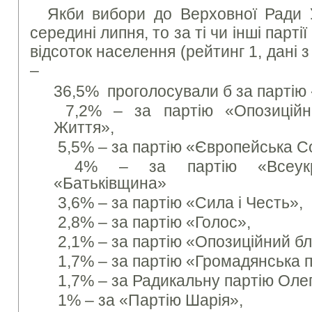
Якби вибори до Верховної Ради У
середині липня, то за ті чи інші парті
відсоток населення (рейтинг 1, дані з
–
36,5% проголосували б за партію
7,2% – за партію «Опозицій
Життя»,
5,5% – за партію «Європейська Со
4% – за партію «Всеукраї
«Батьківщина»
3,6% – за партію «Сила і Честь»,
2,8% – за партію «Голос»,
2,1% – за партію «Опозиційний бл
1,7% – за партію «Громадянська п
1,7% – за Радикальну партію Оле
1% – за «Партію Шарія»,