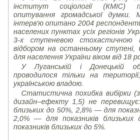
інститут соціології (КМІС) пр
опитування громадської думки.
інтерв'ю опитано 2004 респондент
населених пунктах усіх регіонів Укр
3-х ступеневою стохастичною 
відбором на останньому ступені,
для населення України віком від 18 ро
У Луганській і Донецькій о
проводилося тільки на територі
українською владою.
Статистична похибка вибірки (з 
дизайн–ефекту 1,5) не перевищує:
близьких до 50%, 2,8% — для показн
2,0% — для показників близьких
показників близьких до 5%.