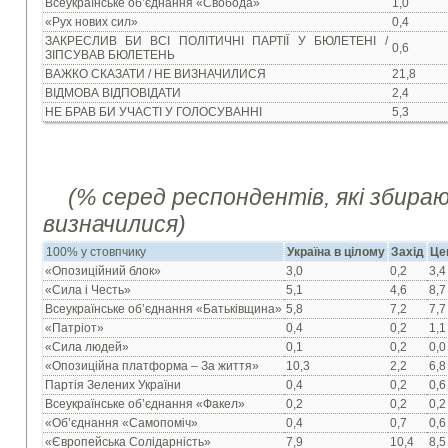
Всеукраїнське об’єднання «Свобода»
1,0
«Рух нових сил»
0,4
ЗАКРЕСЛИВ БИ ВСІ ПОЛІТИЧНІ ПАРТІЇ У БЮЛЕТЕНІ /
0,6
ЗІПСУВАВ БЮЛЕТЕНЬ
ВАЖКО СКАЗАТИ / НЕ ВИЗНАЧИЛИСЯ
21,8
ВІДМОВА ВІДПОВІДАТИ
2,4
НЕ БРАВ БИ УЧАСТІ У ГОЛОСУВАННІ
5,3
(%
серед респондентів, які збира
визначилися
)
100% у стовпчику
Україна в цілому
Захід
Це
«Опозиційний блок»
3,0
0,2
3,4
«Сила і Честь»
5,1
4,6
8,7
Всеукраїнське об’єднання «Батьківщина»
5,8
7,2
7,7
«Патріот»
0,4
0,2
1,1
«Сила людей»
0,1
0,2
0,0
«Опозиційна платформа – За життя»
10,3
2,2
6,8
Партія Зелених України
0,4
0,2
0,6
Всеукраїнське об’єднання «Факел»
0,2
0,2
0,2
«Об’єднання «Самопоміч»
0,4
0,7
0,6
«Європейська Солідарність»
7,9
10,4
8,5