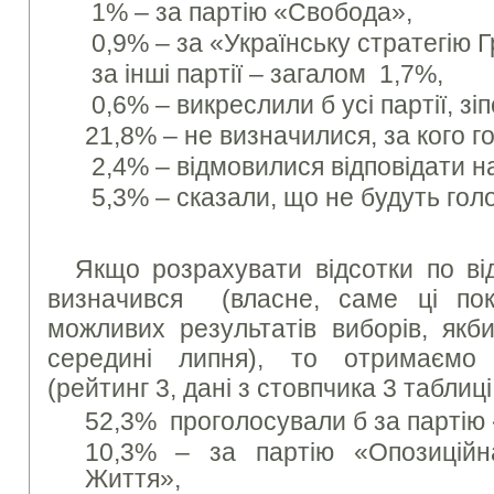
1% – за партію «Свобода»,
0,9% – за «Українську стратегію 
за інші партії – загалом 1,7%,
0,6% – викреслили б усі партії, зі
21,8% – не визначилися, за кого г
2,4% – відмовилися відповідати н
5,3% – сказали, що не будуть гол
Якщо розрахувати відсотки по ві
визначився (власне, саме ці пок
можливих результатів виборів, якб
середині липня), то отримаємо 
(рейтинг 3, дані з стовпчика 3 таблиці
52,3% проголосували б за партію
10,3% – за партію «Опозицій
Життя»,