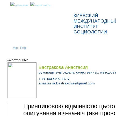
домашняя
карта сайта
КИЕВСКИЙ
МЕЖДУНАРОДНЫ
ИНСТИТУТ
СОЦИОЛОГИИ
Укр
Eng
Рус
|
|
О НАС
НОВОСТИ
КАЧЕСТВЕННЫЕ
Бастракова Анастасия
руководитель отдела качественных методов
+38 044 537-3376
anastasiia.bastrakova@gmail.com
Принциповою відмінністю цього
опитування віч-на-віч (яке про