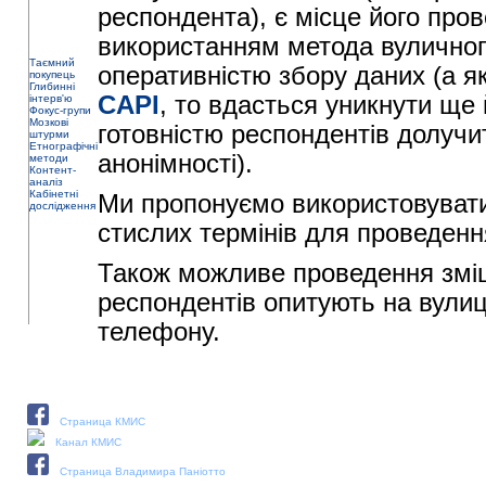
респондента), є місце його про
використанням метода вуличног
Таємний
оперативністю збору даних (а я
покупець
Глибинні
CAPI
, то вдасться уникнути ще
інтерв'ю
Фокус-групи
Мозкові
готовністю респондентів долучи
штурми
Етнографічні
анонімності).
методи
Контент-
аналіз
Кабінетні
Ми пропонуємо використовувати
дослідження
стислих термінів для проведенн
Також можливе проведення зміш
респондентів опитують на вулиц
телефону.
Наши социальные медиа:
Страница КМИС
Канал КМИС
Страница Владимира Паніотто