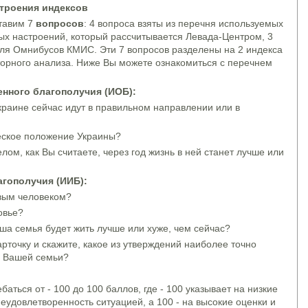
троения индексов
тавим 7
вопросов
: 4 вопроса взяты из перечня используемых
ых настроений, который рассчитывается Левада-Центром, 3
ля Омнибусов КМИС. Эти 7 вопросов разделены на 2 индекса
торного анализа. Ниже Вы можете ознакомиться с перечнем
нного благополучия (
ИО
Б):
краине сейчас идут в правильном направлении или в
еское положение Украины?
елом, как Вы считаете, через год жизнь в ней станет лучше или
гополучия (
ИИ
Б):
ивым человеком?
овье?
Ваша семья будет жить лучше или хуже, чем сейчас?
арточку и скажите, какое из утверждений наиболее точно
 Вашей семьи?
баться от - 100 до 100 баллов, где - 100 указывает на низкие
еудовлетворенность ситуацией, а 100 - на высокие оценки и