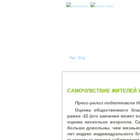
домашняя
карта сайта
Укр
Eng
Рус
|
|
О НА
ПРЕСС-РЕЛИЗЫ И ОТЧЕТЫ
САМОЧУВСТВИЕ ЖИТЕЛЕЙ У
Пресс-релиз подготовила Н
Оценка общественного бла
равен -32 (его значение может и
оценка несколько возросла. С
больше довольны, чем жизнью с
лет индекс индивидуального бл
высоким за период наблюдения