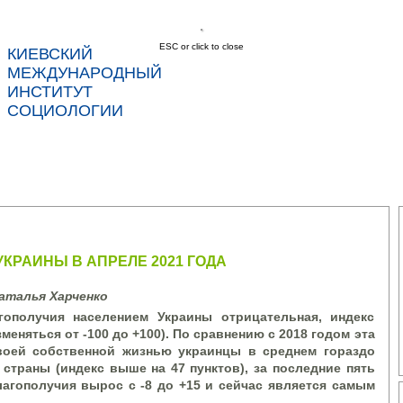
ESC or click to close
КИЕВСКИЙ
соц
МЕЖДУНАРОДНЫЙ
ИНСТИТУТ
СОЦИОЛОГИИ
С
НОВОСТИ
УСЛУГИ
ДАННЫЕ
КОНТ
КРАИНЫ В АПРЕЛЕ 2021 ГОДА
аталья Харченко
гополучия населением Украины отрицательная, индекс
зменяться от -100 до +100). По сравнению с 2018 годом эта
воей собственной жизнью украинцы в среднем гораздо
траны (индекс выше на 47 пунктов), за последние пять
агополучия вырос с -8 до +15 и сейчас является самым
.