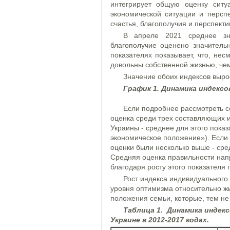
интегрирует общую оценку ситу
экономической ситуации и перспе
счастья, благополучия и перспект
В апреле 2021 среднее зна
благополучие оценено значитель
показателях показывает, что, не
довольны собственной жизнью, че
Значение обоих индексов выро
Граф
и
к 1. Динамика индексо
Если подробнее рассмотреть с
оценка среди трех составляющих и
Украины - среднее для этого показ
экономическое положение»). Если г
оценки были несколько выше - сре
Средняя оценка правильности нап
благодаря росту этого показател
Рост индекса индивидуального
уровня оптимизма относительно ж
положения семьи, которые, тем не
Таблиц
а
1. Динамика индекс
Украине в 2012-2017 годах.