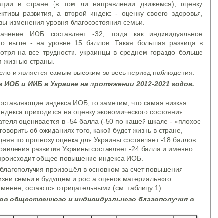
ации в стране (в том ли направлении движемся), оценку
ктивы развития, а второй индекс - оценку своего здоровья,
ивы изменения уровня благосостояния семьи.
чение ИОБ составляет -32, тогда как индивидуальное
но выше - на уровне 15 баллов. Такая большая разница в
смотря на все трудности, украинцы в среднем гораздо больше
м жизнью страны.
сло и является самым высоким за весь период наблюдения.
в И
О
Б и
ИИ
Б в Украине на протяжении 2012-2021 годов.
оставляющие индекса ИОБ, то заметим, что самая низкая
ндекса приходится на оценку экономического состояния
ателя оценивается в -54 балла (-50 по нашей шкале - «плохое
оворить об ожиданиях того, какой будет жизнь в стране,
дняя по прогнозу оценка для Украины составляет -18 баллов.
равления развития Украины составляет -24 балла и именно
я происходит общее повышение индекса ИОБ.
 благополучия произошёл в основном за счет повышения
изни семьи в будущем и роста оценок материального
 менее, остаются отрицательными (см. таблицу 1).
ов общественного и индивидуального благополучия в