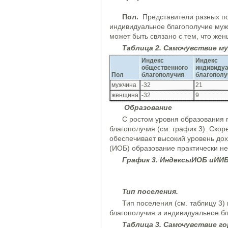
Пол
.
Представители разных по
индивидуальное благополучие муж
может быть связано с тем, что же
Таблиц
а
2. Самочувствие м
Индекс
Индекс
общественного
индивидуа
Пол
благополучия
благополу
мужчина
-32
21
женщина
-32
9
Образование
С ростом уровня образования 
благополучия (см. график 3). Скор
обеспечивает высокий уровень дох
(ИОБ) образование практически не
Граф
и
к 3.
И
ндекс
ы
ИО
Б
и
ИИ
Б
Т
ип поселения.
Тип поселения (см. таблицу 3)
благополучия и индивидуальное б
Таблиц
а
3. Самочувствие го