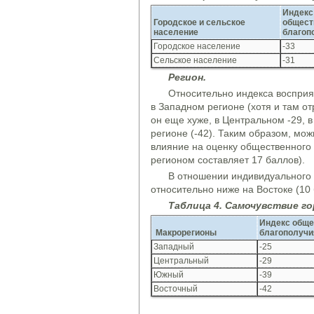
Индекс
Городское и сельское
общест
население
благоп
Городское население
-33
Сельское население
-31
Рег
и
он.
Относительно индекса восприя
в Западном регионе (хотя и там от
он еще хуже, в Центральном -29, 
регионе (-42). Таким образом, мо
влияние на оценку общественного
регионом составляет 17 баллов).
В отношении индивидуального б
относительно ниже на Востоке (10 
Таблиц
а
4. Самочувствие го
Индекс обще
Макрорег
и
он
ы
благополучи
Западный
-25
Центральный
-29
Южный
-39
Восточный
-42