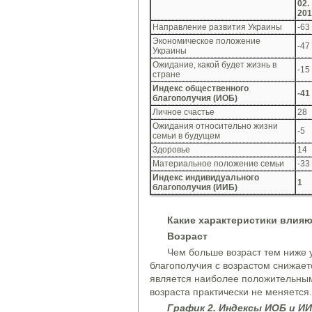
02.
201
Направление развития Украины
-63
Экономическое положение
-47
Украины
Ожидание, какой будет жизнь в
-15
стране
Индекс общественного
-41
благополучия (И
О
Б)
Личное счастье
28
Ожидания относительно жизни
-5
семьи в будущем
Здоровье
14
Материальное положение семьи
-33
Индекс индивидуального
1
благополучия (
ИИ
Б)
Какие характеристики влияю
Возраст
Чем больше возраст тем ниже 
благополучия с возрастом снижает
является наиболее положительным 
возраста практически не меняется.
Граф
и
к 2. Индексы И
О
Б и
ИИ