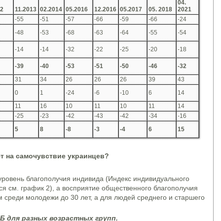
04.
2
11.
2013
02.
2014
05.
2016
12.
2016
05.
2017
05. 2018
2021
-55
-51
-57
-66
-59
-66
-24
-48
-53
-68
-63
-64
-55
-54
-14
-14
-32
-22
-25
-20
-18
-39
-40
-53
-51
-50
-46
-32
31
34
26
26
26
39
43
0
1
-24
-6
-10
6
14
11
16
10
11
10
11
14
-25
-23
-42
-43
-42
-34
-16
5
8
-8
-3
-4
6
15
т на самочувствие украин
цев
?
уровень благополучия индивида (Индекс индивидуального
ся см. график 2), а восприятие общественного благополучия
среди молодежи до 30 лет, а для людей среднего и старшего
Б для разных возрастных групп.