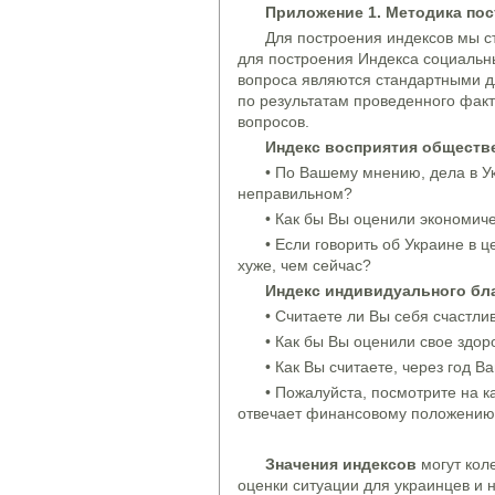
Приложение 1. Методика пос
Для построения индексов мы с
для построения Индекса социальн
вопроса являются стандартными д
по результатам проведенного фак
вопросов.
Индекс восприятия обществе
• По Вашему мнению, дела в У
неправильном?
• Как бы Вы оценили экономич
• Если говорить об Украине в ц
хуже, чем сейчас?
Индекс индивидуального бла
• Считаете ли Вы себя счастл
• Как бы Вы оценили свое здор
• Как Вы считаете, через год 
• Пожалуйста, посмотрите на к
отвечает финансовому положению
Значени
я
индексов
могут коле
оценки ситуации для украинцев и н