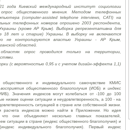
21
года Киевский международный институт социологии
й опрос общественного мнения. Методом телефонных
ьютера (computer-assisted telephone interviews, CATI) на
ильных телефонных номеров опрошено 2003 респондента,
Украины (кроме АР Крым). Выборка репрезентативна для
те 18 лет и старше) Украины. В выборку не включаются
нно
не контролируются властью Украины - АР Крым,
ганской областей.
областях опрос проводился только на территории,
астями.
орки (с вероятностью 0,95 и с учетом дизайн-эффекта 1,1)
 общественного и индивидуального самочувствие КМИС
 восприятия общественного благополучия
(ИОБ) и
индекс
ИБ). Значения индексов могут колебаться от -100 до 100
ые низкие оценки ситуации и неудовлетворенность, а 100 - на
овлетворенность ситуацией в стране или собственной жизни.
и расчета индексов можно найти в Приложении. Но идея
 что они объединяют несколько главных показателей,
ем ситуации в стране (индекс общественного благополучия) и
(индекс индивидуального благополучия). Первый индекс