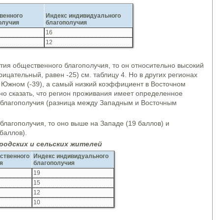
венного
Индекс индивидуального
олучия
благополучия
16
12
тия общественного благополучия, то он относительно высокий
рицательный, равен -25) см. таблицу 4. Но в других регионах
в Южном (-39), а самый низкий коэффициент в Восточном
жно сказать, что регион проживания имеет определенное
 благополучия (разница между Западным и Восточным
лагополучия, то оно выше на Западе (19 баллов) и
баллов).
родских и сельских жителей
ственного
Индекс индивидуального
я
благополучия
19
15
12
10