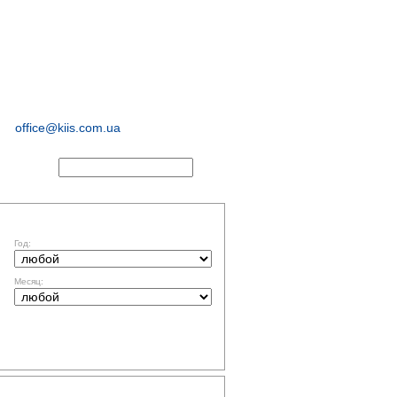
иологические и
маркетинговые
исследования
office@kiis.com.ua
АКТЫ
ФИЛЬТР ПО ДАТЕ
Год:
Месяц:
ТЕМАТИКА