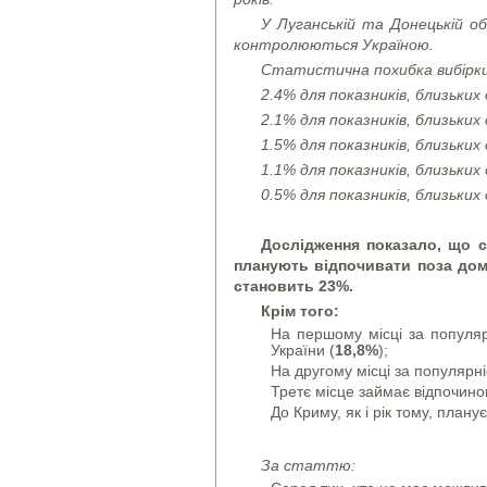
У Луганській та Донецькій о
контролюються Україною.
Статистична похибка вибірки 
2.4% для показників, близьких
2.1% для показників, близьких
1.5% для показників, близьких
1.1% для показників, близьких 
0.5% для показників, близьких 
Дослідження показало, що с
планують відпочивати поза домо
становить
23%
.
Крім того:
На першому місці за популярн
України (
18,8%
);
На другому місці за популярні
Третє місце займає відпочин
До Криму, як і рік тому, плану
За статтю: