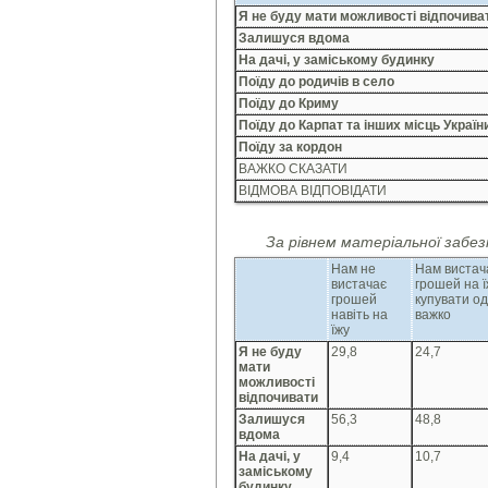
Я не буду мати можливості відпочива
Залишуся вдома
На дачі, у заміському будинку
Поїду до родичів в село
Поїду до Криму
Поїду до Карпат та інших місць Україн
Поїду за кордон
ВАЖКО СКАЗАТИ
ВІДМОВА ВІДПОВІДАТИ
За рівнем матеріальної забез
Нам не
Нам вистач
вистачає
грошей на ї
грошей
купувати од
навіть на
важко
їжу
Я не буду
29,8
24,7
мати
можливості
відпочивати
Залишуся
56,3
48,8
вдома
На дачі, у
9,4
10,7
заміському
будинку