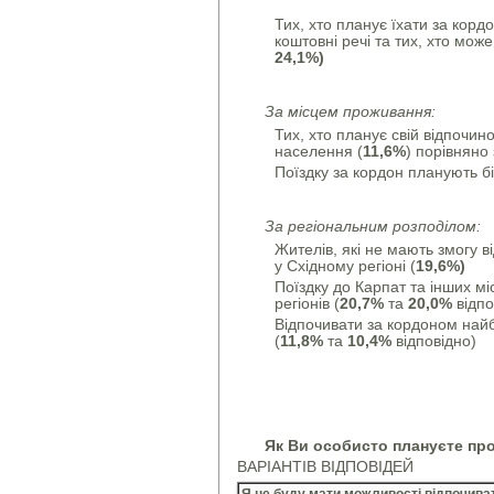
Тих, хто планує їхати за корд
коштовні речі та тих, хто може
24,1%)
За місцем проживання:
Тих, хто планує свій відпочин
населення (
11,6%
) порівняно 
Поїздку за кордон планують бі
За регіональним розподілом:
Жителів, які не мають змогу в
у Східному регіоні (
19,6%)
Поїздку до Карпат та інших мі
регіонів (
20,7%
та
20,0%
відпо
Відпочивати за кордоном найб
(
11,8%
та
10,4%
відповідно)
Як Ви особисто плануєте про
ВАРІАНТІВ ВІДПОВІДЕЙ