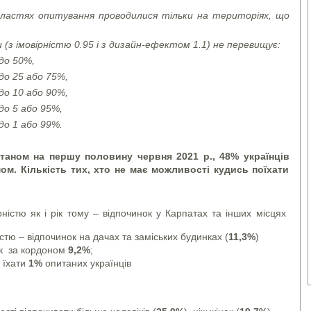
бластях опитування проводилися тільки на територіях, що
(з імовірністю 0.95 і з дизайн-ефектом 1.1) не перевищує:
 до 50%,
 до 25 або 75%,
 до 10 або 90%,
до 5 або 95%,
до 1 або 99%.
таном на першу половину червня 2021 р., 48% українців
м. Кількість тих, хто не має можливості кудись поїхати
істю як і рік тому – відпочинок у Карпатах та інших місцях
стю – відпочинок на дачах та заміських будинках (
11,3%
)
ок за кордоном
9,2%
;
є їхати
1%
опитаних українців