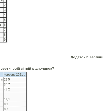
ти
1
2
3
4
5
и
6
7
8
9
Додаток 2.Таблиц
і
овести
свій літній відпочинок?
червень 2021 р
ти
22,5
34,7
48,2
11,3
8,2
0,7