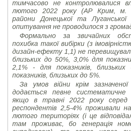
тимчасово не контролювалися в
лютого 2022 року (АР Крим, м. 
райони Донецької та Луганської
опитування не проводилося з грома
Формально за звичайних обс
похибка такої вибірки (з імовірніст
дизайн-ефекту 1,1) не перевищувала
близьких до 50%, 3,0% для показни
2,1% - для показників, близьких
показників, близьких до 5%.
За умов війни крім зазначеної
додається певне систематичне в
якщо в травні 2022 року серед
респондентів 2,5-4% проживали на
лютого територіях (і це відповіда
там проживає, бо генерація ном