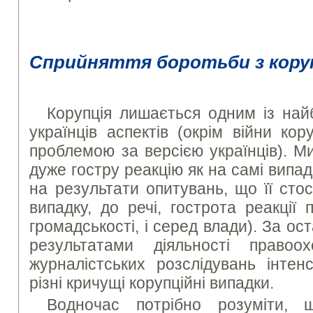
Сприйняття боротьби з коруп
Корупція лишається одним із най
українців аспектів (окрім війни ко
проблемою за версією українців). М
дуже гостру реакцію як на самі випадки
на результати опитувань, що її сто
випадку, до речі, гострота реакції
громадськості, і серед влади). За оста
результатами діяльності правоо
журналістських розслідувань інтен
різні кричущі корупційні випадки.
Водночас потрібно розуміти, 