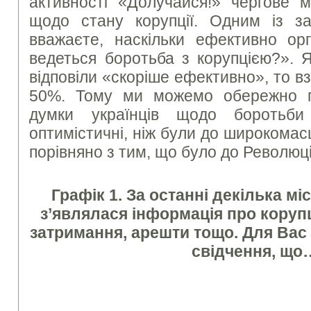
активності «Долучайся!» чергове 
щодо стану корупції. Одним із з
вважаєте, наскільки ефективно ор
ведеться боротьба з корупцією?». 
відповіли «скоріше ефективно», то в
50%. Тому ми можемо обережно п
думки українців щодо боротьби
оптимістичні, ніж були до широкомас
порівняно з тим, що було до Революції
Графік 1. За останні декілька мі
з’являлася інформація про корупц
затримання, арешти тощо. Для Вас 
свідчення, що