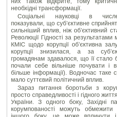
них також відкрите, тому критич
необхідні трансформації.
Соціальні науковці в числе
показували, що суб’єктивне сприйнят
сильніший вплив, ніж об’єктивний ста
Революції Гідності за результатами
КМІС щодо корупції об’єктивна зал
корупції знизилася, а за суб’є
громадянам здавалося, що її стало 
почали себе вільніше почувати і в
більше інформації). Водночас таке 
мало суттєвий політичний вплив.
Зараз питання боротьби з кору
просто справедливості і гідного життя
України. З одного боку, Західні п
корумпованості можуть обмежити 
іншого боку, це може вплинути 