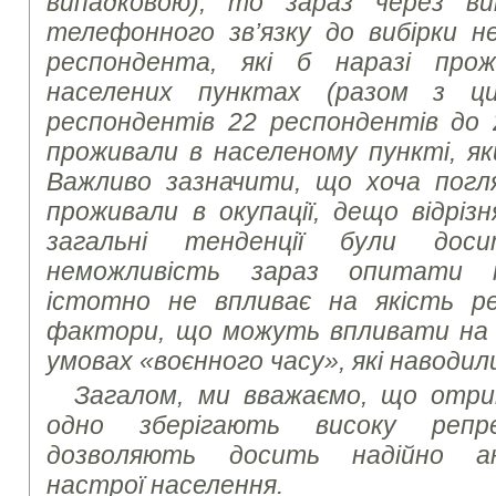
випадковою), то зараз через в
телефонного зв’язку до вибірки 
респондента, які б наразі про
населених пунктах
(разом з ц
респондентів 22 респондентів до
проживали в населеному пункті, як
Важливо зазначити, що хоча погля
проживали в окупації, дещо відріз
загальні тенденції були доси
неможливість зараз опитати т
істотно не впливає на якість ре
фактори, що можуть впливати на 
умовах «воєнного часу», які наводил
Загалом, ми вважаємо, що отри
одно зберігають високу репр
дозволяють досить надійно ана
настрої населення.