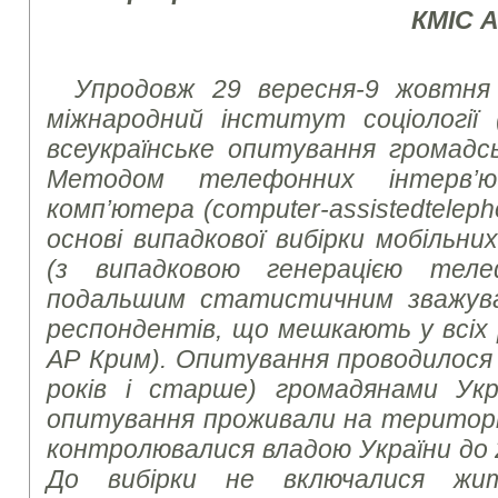
КМІС 
Упродовж 29 вересня-9 жовтня 
міжнародний інститут соціології 
всеукраїнське опитування громадсь
Методом телефонних інтерв’
комп’ютера (
computer
-
assisted
telep
основі випадкової вибірки мобільн
(з випадковою генерацією тел
подальшим статистичним зважув
респондентів, що мешкають у всіх р
АР Крим). Опитування проводилося з
років і старше) громадянами Укр
опитування проживали на території 
контролювалися владою України до 
До вибірки не включалися жит