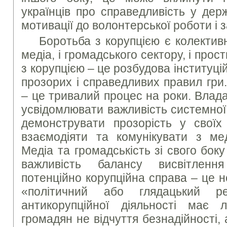
українців про справедливість у дер
мотивації до волонтерської роботи і з
Боротьба з корупцією є колективн
медіа, і громадського сектору, і про
з корупцією – це розбудова інституц
прозорих і справедливих правил гри
– це тривалий процес на роки. Влада
усвідомлювати важливість системної
демонструвати прозорість у своїх
взаємодіяти та комунікувати з мед
Медіа та громадськість зі свого бо
важливість балансу висвітлення
потенційно корупційна справа – це н
«політичний або глядацький ре
антикорупційної діяльності має 
громадян не відчуття безнадійності, 