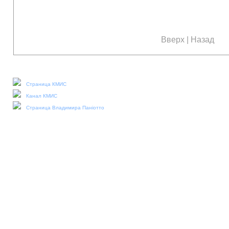
Вверх
|
Назад
Наши социальные медиа:
Страница КМИС
Канал КМИС
Страница Владимира Паніотто