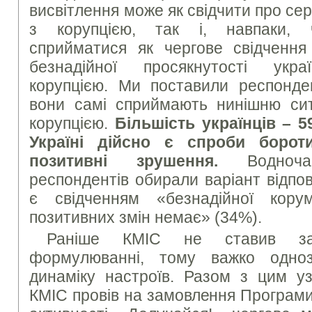
висвітлення може як свідчити про се
з корупцією, так і, навпаки, 
сприйматися як чергове свідчення 
безнадійної просякнутості украї
корупцією. Ми поставили респонде
вони самі сприймають нинішню си
корупцією.
Більшість українців – 
Україні дійсно є спроби борот
позитивні зрушення.
Водноч
респондентів обирали варіант відпов
є свідченням «безнадійної корум
позитивних змін немає» (34%).
Раніше КМІС не ставив за
формулюванні, тому важко одно
динаміку настроїв. Разом з цим уз
КМІС провів на замовлення Програми