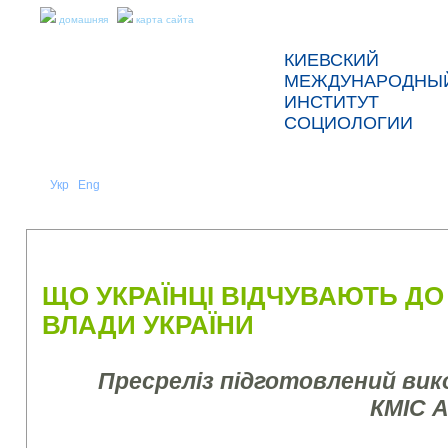
домашняя
карта сайта
КИЕВСКИЙ
МЕЖДУНАРОДНЫ
ИНСТИТУТ
СОЦИОЛОГИИ
Укр
Eng
Рус
|
|
О НАС
НОВОСТИ
ПРЕСС-РЕЛИЗЫ И ОТЧЕТЫ
ЩО УКРАЇНЦІ ВІДЧУВАЮТЬ ДО
ВЛАДИ УКРАЇНИ
Пресреліз підготовлений ви
КМІС 