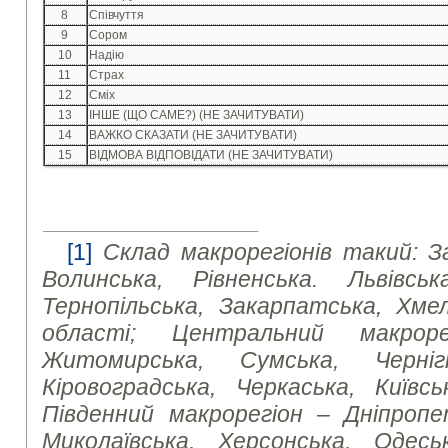
8
Співчуття
9
Сором
10
Надію
11
Страх
12
Сміх
13
ІНШЕ (ЩО САМЕ?) (НЕ ЗАЧИТУВАТИ)
14
ВАЖКО СКАЗАТИ (НЕ ЗАЧИТУВАТИ)
15
ВІДМОВА ВІДПОВІДАТИ (НЕ ЗАЧИТУВАТИ)
[1]
Склад макрорегіонів такий: З
Волинська, Рівненська. Львівська
Тернопільська, Закарпатська, Хмел
області; Центральний макроре
Житомирська, Сумська, Чернігі
Кіровоградська, Черкаська, Київсь
Південний макрорегіон – Дніпропет
Миколаївська, Херсонська, Одесь