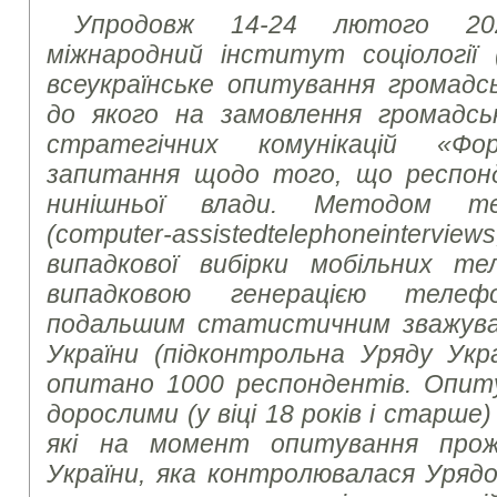
Упродовж 14-24 лютого 20
міжнародний інститут соціології 
всеукраїнське опитування громадсь
до якого на замовлення громадськ
стратегічних комунікацій «Ф
запитання щодо того, що респон
нинішньої влади. Методом те
(
computer
-
assisted
telephone
interviews
випадкової вибірки мобільних те
випадковою генерацією теле
подальшим статистичним зважуван
України (підконтрольна Уряду Укр
опитано 1000 респондентів. Опит
дорослими (у віці 18 років і старше
які на момент опитування прож
України, яка контролювалася Урядо