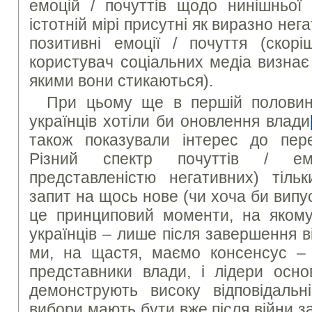
емоцій / почуттів щодо нинішньої
істотній мірі присутні як виразно нега
позитивні емоції / почуття (скорі
користувач соціальних медіа визнає
якими вони стикаються).
При цьому ще в першій половині
українців хотіли би оновлення влади
також показували інтерес до пер
Різний спектр почуттів / ем
представленістю негативних) тіль
запит на щось нове (чи хоча би випус
це принциповий моменти, на якому
українців – лише після завершення ві
ми, на щастя, маємо консенсус – і
представники влади, і лідери осно
демонструють високу відповідальн
вибори мають бути вже після війни 