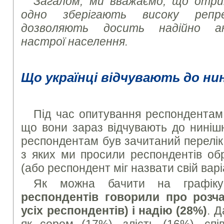
Загалом, ми вважаємо, що отри
одно зберігають високу репр
дозволяють досить надійно ана
настрої населення.
Що українці відчувають до ни
Під час опитування респондентам
що вони зараз відчувають до ниніш
респондентам був зачитаний перелік з
з яких ми просили респондентів обр
(або респондент міг назвати свій варі
Як можна бачити на графі
респондентів говорили про розч
усіх респондентів) і надію (28%)
. Д
як сором (17%), злість (16%), спів