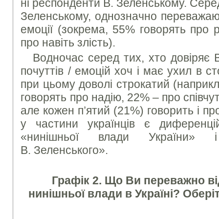
ні респонденти В. Зеленському. Серед
Зеленському, однозначно переважают
емоції (зокрема, 55% говорять про 
про навіть злість).
Водночас серед тих, хто довіряє 
почуттів / емоцій хоч і має ухил в с
при цьому доволі строкатий (наприкл
говорять про надію, 22% – про співчут
але кожен п’ятий (21%) говорить і пр
у частини українців є диференці
«нинішньої влади України» 
В. Зеленського».
Графік 2. Що Ви переважно ві
нинішньої влади в Україні? Оберіт