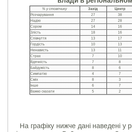
влади в регіональном
% у стовпчику
Захід
Центр
Розчарування
27
38
Надію
27
28
Сором
14
16
Злість
18
16
Співчуття
13
17
Гордість
10
13
Ненависть
13
11
Страх
7
10
Вдячність
7
8
Байдужість
8
6
Симпатію
4
7
Сміх
8
3
Інше
6
7
Важко сказати
5
2
На графіку нижче дані наведені у ро