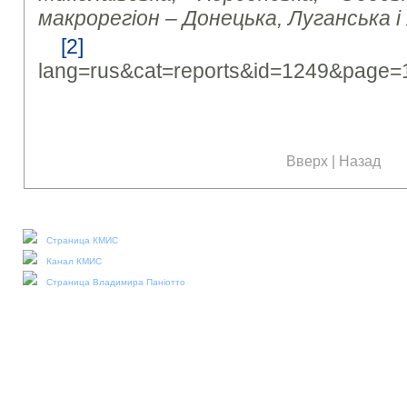
макрорегіон – Донецька, Луганська і
[2]
https://kiis
lang=rus&cat=reports&id=1249&page=
Вверх
|
Назад
Наши социальные медиа:
Страница КМИС
Канал КМИС
Страница Владимира Паніотто