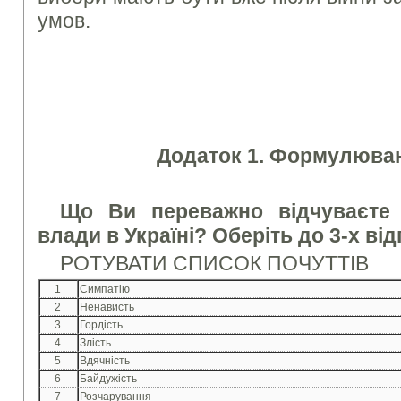
умов.
Додаток 1. Формулюван
Що Ви переважно відчуваєте 
влади в Україні? Оберіть до 3-х від
РОТУВАТИ СПИСОК ПОЧУТТІВ
1
Симпатію
2
Ненависть
3
Гордість
4
Злість
5
Вдячність
6
Байдужість
7
Розчарування