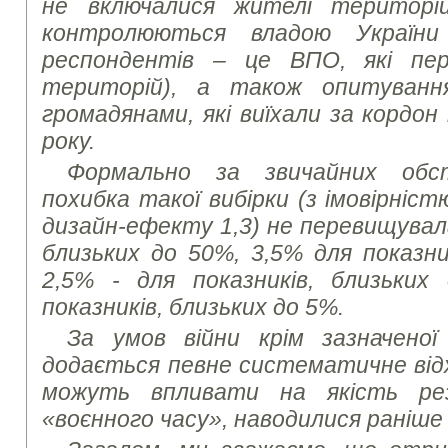
не включалися жителі територі
контролюються владою України
респондентів – це ВПО, які пер
територій), а також опитуванн
громадянами, які виїхали за кордон
року.
Формально за звичайних обс
похибка такої вибірки (з імовірніст
дизайн-ефекту 1,3) не перевищувала
близьких до 50%, 3,5% для показни
2,5% - для показників, близьких
показників, близьких до 5%.
За умов війни крім зазначеної
додається певне систематичне від
можуть впливати на якість ре
«воєнного часу», наводилися раніше