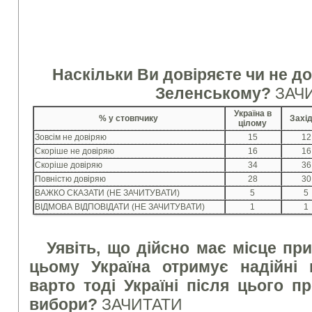
Наскільки Ви довіряєте чи не 
Зеленському?
ЗАЧ
Україна в
% у стовпчику
Захі
цілому
Зовсім не довіряю
15
12
Скоріше не довіряю
16
16
Скоріше довіряю
34
36
Повністю довіряю
28
30
ВАЖКО СКАЗАТИ (НЕ ЗАЧИТУВАТИ)
5
5
ВІДМОВА ВІДПОВІДАТИ (НЕ ЗАЧИТУВАТИ)
1
1
Уявіть, що дійсно має місце пр
цьому Україна отримує надійні г
варто тоді Україні після цього п
вибори?
ЗАЧИТАТИ