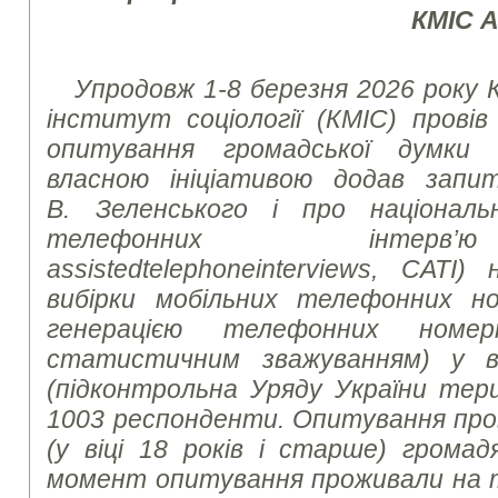
КМІС 
Упродовж 1-8 березня 2026 року 
інститут соціології (КМІС) провів
опитування громадської думки 
власною ініціативою додав запи
В. Зеленського і про націонал
телефонних інте
assisted
telephone
interviews
, CATI)
вибірки мобільних телефонних но
генерацією телефонних номе
статистичним зважуванням) у вс
(підконтрольна Уряду України тер
1003 респонденти. Опитування про
(у віці 18 років і старше) громад
момент опитування проживали на те