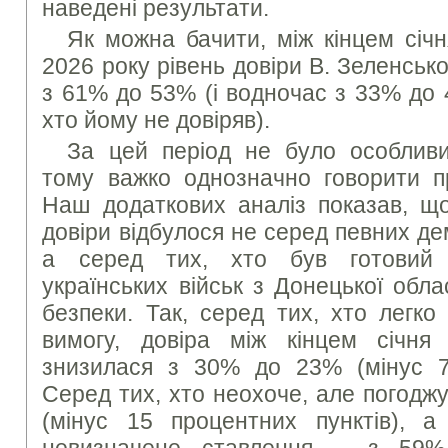
наведені результати.
Як можна бачити, між кінцем січ
2026 року рівень довіри В. Зеленськ
з 61% до 53% (і водночас з 33% до 
хто йому не довіряв).
За цей період не було особливи
тому важко однозначно говорити пр
Наш додаткових аналіз показав, щ
довіри відбулося не серед певних де
а серед тих, хто був готовий 
українських військ з Донецької облас
безпеки. Так, серед тих, хто легко
вимогу, довіра між кінцем січня
знизилася з 30% до 23% (мінус 7
Серед тих, хто неохоче, але погодж
(мінус 15 процентних пунктів), 
невизначене ставлення – з 59