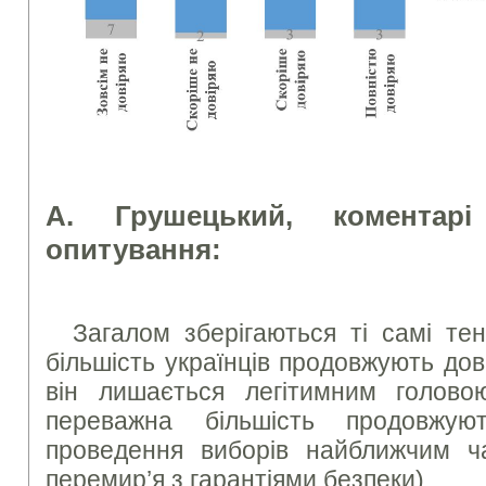
А. Грушецький, коментарі
опитування:
Загалом зберігаються ті самі тен
більшість українців продовжують дов
він лишається легітимним голово
переважна більшість продовжую
проведення виборів найближчим ча
перемир’я з гарантіями безпеки).