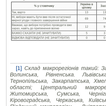
Україна в
% у стовпчику
Зах
цілому
Так, варто
13
1
Ні, вибори мають бути вже після остаточної
69
7
мирної угоди і повного завершення війни
Вважаю, що вибори потрібно проводити вже
12
9
зараз, навіть до припинення вогню
ВАЖКО СКАЗАТИ (НЕ ЗАЧИТУВАТИ)
5
3
ВІДМОВА ВІДПОВІДАТИ (НЕ ЗАЧИТУВАТИ)
0
0
[1]
Склад макрорегіонів такий: З
Волинська, Рівненська. Львівська
Тернопільська, Закарпатська, Хмел
області; Центральний макроре
Житомирська, Сумська, Чернігі
Кіровоградська, Черкаська, Київсь