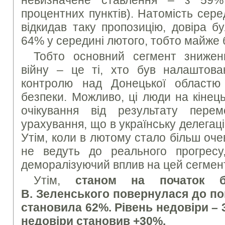
процентних пунктів). Натомість сере
відкидав таку пропозицію, довіра бу
64% у середині лютого, тобто майже б
Тобто основний сегмент зниженн
війну – це ті, хто був налаштов
контролю над Донецької областю 
безпеки. Можливо, ці люди на кінец
очікування від результату перем
урахування, що в українську делегаці
Утім, коли в лютому стало більш оч
не ведуть до реального прогресу
деморалізуючий вплив на цей сегмен
Утім,
станом на початок б
В. Зеленського повернулася до поп
становила 62%. Рівень недовіри – 
недовіри становив +30%.