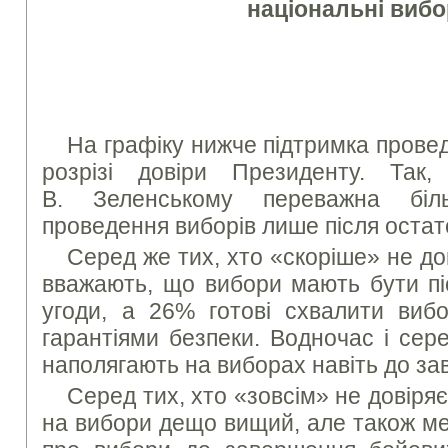
національні виб
На графіку нижче підтримка прове
розрізі довіри Президенту. Так,
В. Зеленському переважна біл
проведення виборів лише після остат
Серед же тих, хто «скоріше» не д
вважають, що вибори мають бути пі
угоди, а 26% готові схвалити вибо
гарантіями безпеки. Водночас і сер
наполягають на виборах навіть до за
Серед тих, хто «зовсім» не довіряє
на вибори дещо вищий, але також ме