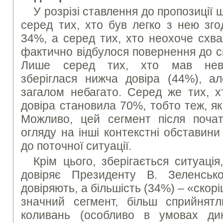
У розрізі ставлення до пропозиції 
серед тих, хто був легко з нею зго
34%, а серед тих, хто неохоче схва
фактично відбулося повернення до сит
Лише серед тих, хто мав неви
зберіглася нижча довіра (44%), ал
загалом небагато. Серед же тих, х
довіра становила 70%, тобто теж, як 
Можливо, цей сегмент після початк
огляду на інші контекстні обставин
до поточної ситуації.
Крім цього, зберігається ситуаці
довіряє Президенту В. Зеленськ
довіряють, а більшість (34%) – «скор
значний сегмент, більш сприйнят
коливань (особливо в умовах дин