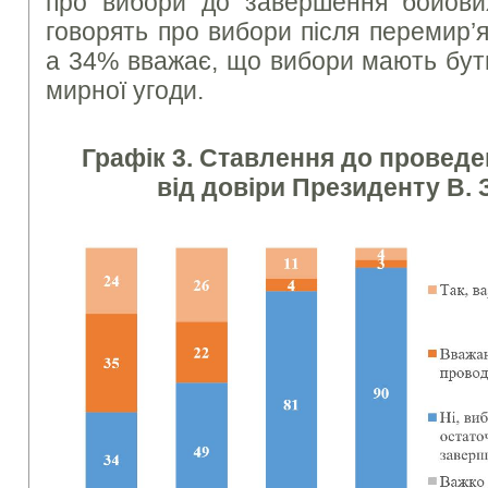
про вибори до завершення бойови
говорять про вибори після перемир’я
а 34% вважає, що вибори мають бути
мирної угоди.
Графік 3. Ставлення до провед
від довіри Президенту В.