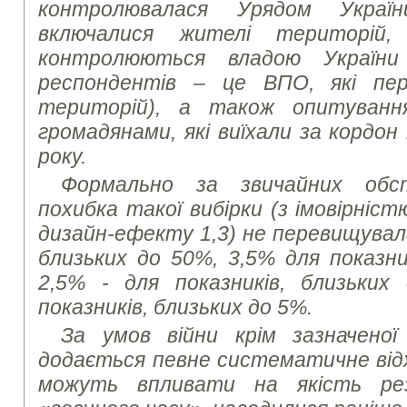
контролювалася Урядом Украї
включалися жителі територій,
контролюються владою України
респондентів – це ВПО, які пер
територій), а також опитуванн
громадянами, які виїхали за кордон
року.
Формально за звичайних обс
похибка такої вибірки (з імовірніст
дизайн-ефекту 1,3) не перевищувала
близьких до 50%, 3,5% для показни
2,5% - для показників, близьких
показників, близьких до 5%.
За умов війни крім зазначеної
додається певне систематичне від
можуть впливати на якість ре