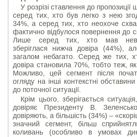
У розрізі ставлення до пропозиції 
серед тих, хто був легко з нею зго
34%, а серед тих, хто неохоче схва
фактично відбулося повернення до сит
Лише серед тих, хто мав неви
зберіглася нижча довіра (44%), ал
загалом небагато. Серед же тих, х
довіра становила 70%, тобто теж, як 
Можливо, цей сегмент після початк
огляду на інші контекстні обставин
до поточної ситуації.
Крім цього, зберігається ситуаці
довіряє Президенту В. Зеленськ
довіряють, а більшість (34%) – «скор
значний сегмент, більш сприйнят
коливань (особливо в умовах дин