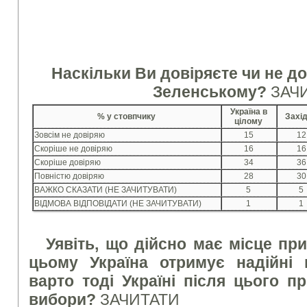
Наскільки Ви довіряєте чи не 
Зеленському?
ЗАЧ
Україна в
% у стовпчику
Захі
цілому
Зовсім не довіряю
15
12
Скоріше не довіряю
16
16
Скоріше довіряю
34
36
Повністю довіряю
28
30
ВАЖКО СКАЗАТИ (НЕ ЗАЧИТУВАТИ)
5
5
ВІДМОВА ВІДПОВІДАТИ (НЕ ЗАЧИТУВАТИ)
1
1
Уявіть, що дійсно має місце пр
цьому Україна отримує надійні г
варто тоді Україні після цього п
вибори?
ЗАЧИТАТИ