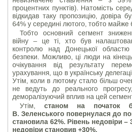
процентних пунктів). Натомість сере
відкидав таку пропозицію, довіра бу
64% у середині лютого, тобто майже б
Тобто основний сегмент зниженн
війну – це ті, хто був налаштов
контролю над Донецької областю 
безпеки. Можливо, ці люди на кінец
очікування від результату перем
урахування, що в українську делегаці
Утім, коли в лютому стало більш оч
не ведуть до реального прогресу
деморалізуючий вплив на цей сегмен
Утім,
станом на початок б
В. Зеленського повернулася до поп
становила 62%. Рівень недовіри – 
недовіри становив +30%.