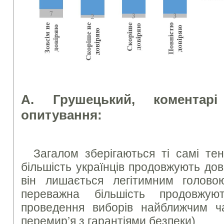
А. Грушецький, коментарі
опитування:
Загалом зберігаються ті самі тен
більшість українців продовжують дов
він лишається легітимним голово
переважна більшість продовжую
проведення виборів найближчим ча
перемир’я з гарантіями безпеки).