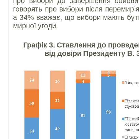
про вибори до завершення бойови
говорять про вибори після перемир’я
а 34% вважає, що вибори мають бути
мирної угоди.
Графік 3. Ставлення до провед
від довіри Президенту В.