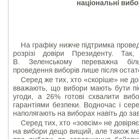
національні виб
На графіку нижче підтримка прове
розрізі довіри Президенту. Так,
В. Зеленському переважна біл
проведення виборів лише після остат
Серед же тих, хто «скоріше» не д
вважають, що вибори мають бути пі
угоди, а 26% готові схвалити вибо
гарантіями безпеки. Водночас і сер
наполягають на виборах навіть до за
Серед тих, хто «зовсім» не довіряє
на вибори дещо вищий, але також ме