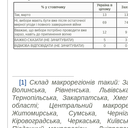
Україна в
% у стовпчику
Зах
цілому
Так, варто
13
1
Ні, вибори мають бути вже після остаточної
69
7
мирної угоди і повного завершення війни
Вважаю, що вибори потрібно проводити вже
12
9
зараз, навіть до припинення вогню
ВАЖКО СКАЗАТИ (НЕ ЗАЧИТУВАТИ)
5
3
ВІДМОВА ВІДПОВІДАТИ (НЕ ЗАЧИТУВАТИ)
0
0
[1]
Склад макрорегіонів такий: З
Волинська, Рівненська. Львівська
Тернопільська, Закарпатська, Хмел
області; Центральний макроре
Житомирська, Сумська, Чернігі
Кіровоградська, Черкаська, Київсь