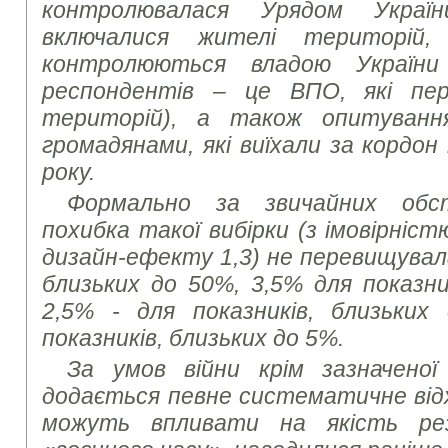
контролювалася Урядом Украї
включалися жителі територій,
контролюються владою України
респондентів – це ВПО, які пер
територій), а також опитуванн
громадянами, які виїхали за кордон
року.
Формально за звичайних обс
похибка такої вибірки (з імовірніст
дизайн-ефекту 1,3) не перевищувала
близьких до 50%, 3,5% для показни
2,5% - для показників, близьких
показників, близьких до 5%.
За умов війни крім зазначеної
додається певне систематичне від
можуть впливати на якість ре