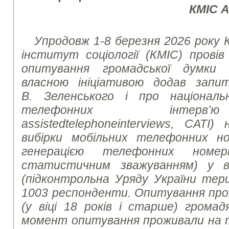
КМІС 
Упродовж 1-8 березня 2026 року 
інститут соціології (КМІС) провів
опитування громадської думки 
власною ініціативою додав запи
В. Зеленського і про націонал
телефонних інте
assisted
telephone
interviews
, CATI)
вибірки мобільних телефонних но
генерацією телефонних номе
статистичним зважуванням) у вс
(підконтрольна Уряду України тер
1003 респонденти. Опитування про
(у віці 18 років і старше) громад
момент опитування проживали на те