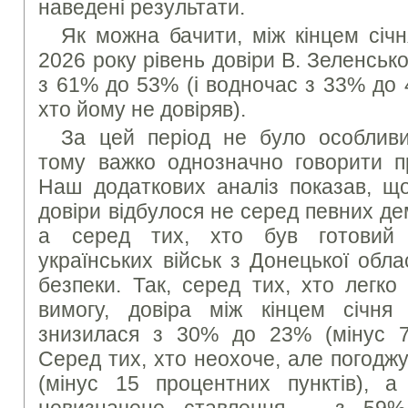
наведені результати.
Як можна бачити, між кінцем січ
2026 року рівень довіри В. Зеленськ
з 61% до 53% (і водночас з 33% до 
хто йому не довіряв).
За цей період не було особливи
тому важко однозначно говорити пр
Наш додаткових аналіз показав, щ
довіри відбулося не серед певних де
а серед тих, хто був готовий 
українських військ з Донецької облас
безпеки. Так, серед тих, хто легко
вимогу, довіра між кінцем січня
знизилася з 30% до 23% (мінус 7
Серед тих, хто неохоче, але погодж
(мінус 15 процентних пунктів), 
невизначене ставлення – з 59