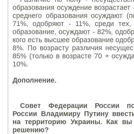
образования
осуждение
возрастает 
среднего образования
осуждают
(
п
71
%
,
одобряют -
11%
,
среди
тех
,
образование
,
осуждают
- 82
%
,
одобр
кого есть
высшее образование
одобр
8
%.
По возрасту
раз
личия
несущес
85
%
(только
в возрасте
70 +
осужд
10
%.
Дополнение.
Совет Федерации
России
п
России
Владимиру
Путину
ввест
на
территорию
Украины
.
Как вы
решению
?