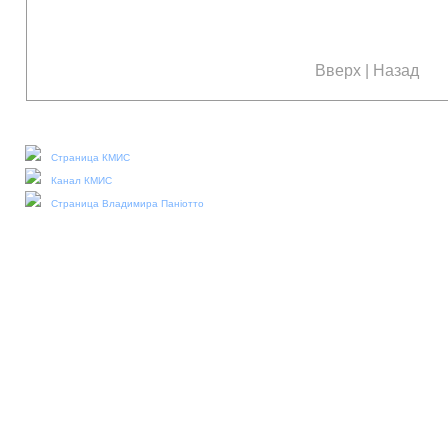
Вверх
|
Назад
Наши социальные медиа:
Страница КМИС
Канал КМИС
Страница Владимира Паніотто