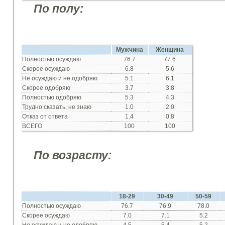
По полу:
Мужчина
Женщина
Полностью
осуждаю
76.7
77.6
Скорее
осуждаю
6.8
5.6
Не осуждаю
и не
одобряю
5.1
6.1
Скорее
одобряю
3.7
3.8
Полностью
одобряю
5.3
4.3
Трудно
сказать
,
не знаю
1.0
2.0
Отказ
от ответа
1.4
0.8
ВСЕГО
100
100
По возрасту:
18-29
30-49
50-59
Полностью
осуждаю
76.7
76.9
78.0
Скорее
осуждаю
7.0
7.1
5.2