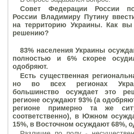
Совет Федерации
России
п
России
Владимиру
Путину
ввест
на
территорию
Украины
.
Как вы
решению
?
83% населения
Украины
осужда
полностью
и 6
% скорее
осуди
одобряют.
Есть существенная
региональн
но
во всех регионах
Укр
большинство
осуждает
это реш
регионе
осуждают
93
% (а
одобряю
регионе
примерно та же
сит
соответственно)
,
в
Южном
осужд
15
%,
в Восточном
осуждают
68
%,
о
Различие
по полу
-
несуществен