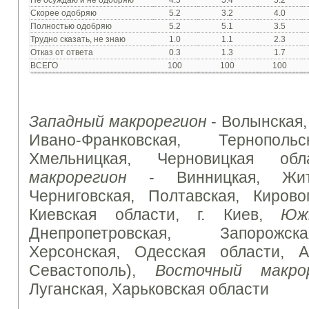
Не осуждаю
и не
одобряю
4.5
5.4
5.2
Скорее
одобряю
5.2
3.2
4.0
Полностью
одобряю
5.2
5.1
3.5
Трудно
сказать
,
не знаю
1.0
1.1
2.3
Отказ
от ответа
0.3
1.3
1.7
ВСЕГО
100
100
100
Западный
макрорегион
-
Волынская
,
Ивано
-
Франковская
,
Тернопольс
Хмельницкая
,
Черновицкая обл
макрорегион
-
Винницкая
,
Жи
Черниговская
,
Полтавская
,
Кирово
Киевская области
,
г.
Киев
,
Юж
Днепропетровская
,
Запорожска
Херсонская
,
Одесская области
,
Севастополь)
,
Восточный
макро
Луганская
,
Харьковская области