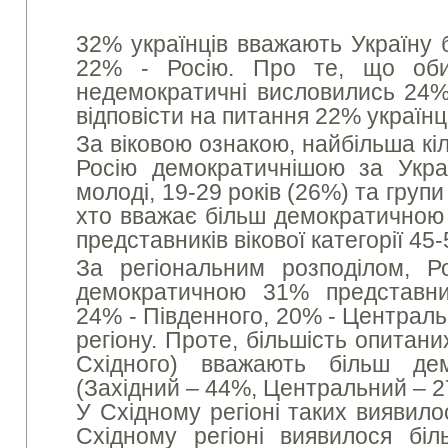
32% українців вважають Україну 
22% - Росію. Про те, що оби
недемократичні висловились 24%
відповісти на питання 22% українц
За віковою ознакою, найбільша кіл
Росію демократичнішою за Укра
молоді, 19-29 років (26%) та групи
хто вважає більш демократичною 
представників вікової категорії 45-
За регіональним розподілом, Р
демократичною 31% представник
24% - Південного, 20% - Централь
регіону. Проте, більшість опитаних
Східного) вважають більш де
(Західний – 44%, Центральний – 2
У Східному регіоні таких виявил
Східному регіоні виявилося бі