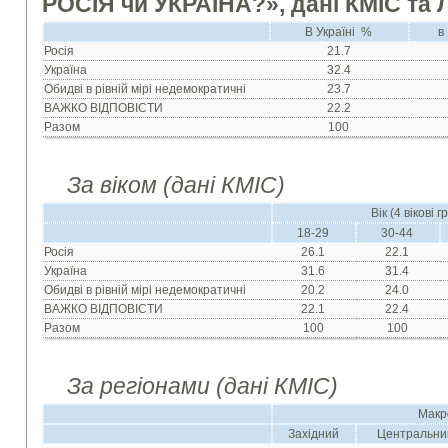
РОСІЯ чи УКРАЇНА?», дані КМІС та
В Україні %
в
Росiя
21.7
Україна
32.4
Обидвi в рiвнiй мiрi недемократичнi
23.7
ВАЖКО ВIДПОВIСТИ
22.2
Разом
100
За віком (дані КМІС)
Вік (4 вікові г
18-29
30-44
Росiя
26.1
22.1
Україна
31.6
31.4
Обидвi в рiвнiй мiрi недемократичнi
20.2
24.0
ВАЖКО ВIДПОВIСТИ
22.1
22.4
Разом
100
100
За регіонами (дані КМІС)
Макр
Західний
Центральни