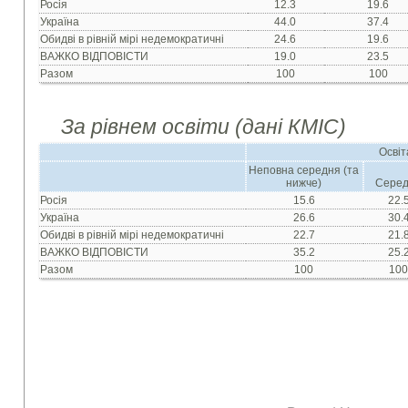
Росiя
12.3
19.6
Україна
44.0
37.4
Обидвi в рiвнiй мiрi недемократичнi
24.6
19.6
ВАЖКО ВIДПОВIСТИ
19.0
23.5
Разом
100
100
За рівнем освіти (дані КМІС)
Освіт
Неповна середня (та
нижче)
Сере
Росiя
15.6
22.
Україна
26.6
30.
Обидвi в рiвнiй мiрi недемократичнi
22.7
21.
ВАЖКО ВIДПОВIСТИ
35.2
25.
Разом
100
10