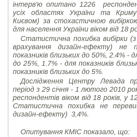
інтерв'ю опитано 1226
респонде
усіх областях України та Крим
Києвом) за стохастичною вибірко
для населення України віком від 18 ро
Статистична похибка вибірки (з 
врахування
дизайн-ефекту) не 
показників близьких до 50%, 2.4%
- 
до 25%, 1.7% - для показників близь
показників близьких до 5%.
Дослідження Центру Левада пр
період з 29 січня - 1 лютого 2010 р
респондентів віком від 18 років, у 
Статистична похибка не переви
дизайн-ефекту) 3,4%.
Опитування КМІС показало, що: