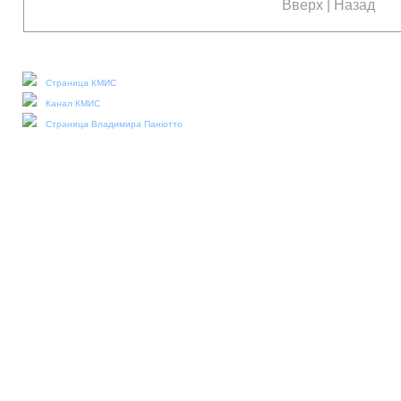
Вверх
|
Назад
Наши социальные медиа:
Страница КМИС
Канал КМИС
Страница Владимира Паніотто