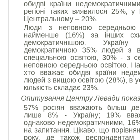
обидві країни недемократичним
регіоні таких виявилося 25%, у
Центральному – 20%.
Люди з неповною середньою 
найменше (16%) за інших схи
демократичнішою. Україн
демократичною 35% людей з 
спеціальною освітою, 30% - з 
неповною середньою освітою. Най
хто вважає обидві країни неде
людей з вищою освітою (28%), в ус
кількість складає 23%.
Опитування Центру Левади показ
57% росіян вважають більш де
лише 8% - Україну; 19% вваж
однаково недемократичними, 16% 
на запитання. Цікаво, що порівня
року, де також респондентам