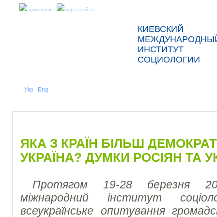
домашняя
карта сайта
КИЕВСКИЙ
МЕЖДУНАРОДНЫ
ИНСТИТУТ
СОЦИОЛОГИИ
Укр
Eng
Рус
|
|
О НАС
НОВОСТИ
ПРЕСС-РЕЛИЗЫ И ОТЧЕТЫ
ЯКА З КРАЇН БІЛЬШ ДЕМОКРАТ
УКРАЇНА? ДУМКИ РОСІЯН ТА У
Протягом 19-28 березня 20
міжнародний інститут соціоло
всеукраїнське опитування громад