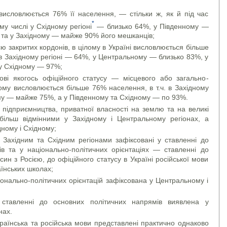
висловлюється 76% її населення, — стільки ж, як й під час
*
у числі у Східному регіоні
— близько 64%, у Південному —
та у Західному — майже 90% його мешканців;
ю закритих кордонів, в цілому в Україні ви­слов­лю­ється більше
в Західному регіоні — 64%, у Цент­ральному — близько 83%, у
у Східному — 97%;
ові якогось офіційного статусу — місцевого або загально­
ому висловлюється більше 76% населення, в т.ч. в Західному
у — майже 75%, а у Півден­ному та Східному — по 93%.
підприємництва, приватної власності на землю та на великі
більш відмінними у Західному і Централь­ному регіонах, а
ному і Східному;
 Західним та Східним регіонами зафіксовані у став­лен­ні до
в та у національно-політичних орієнтаціях — ставленні до
син з Росією, до офіційного ста­тусу в Україні російської мови
аїнських школах;
іонально-політичних орієнтацій зафіксована у Центральному і
 ставленні до основних політичних напрямів виявлена у
нах.
країнська та російська мови представлені практично однаково