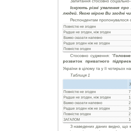
Запитання стосовно соціально
Існують різні уявлення про
людей. Якою мірою Ви згодні чи 
Респондентам пропонувалося об
Повністю не згоден
Радше не згоден, ніж згоден
Важко сказати напевно
Радше згоден ніж не згоден
Повністю згоден
Стосовно судження: “
Головне
розвиток приватного підприє
України в цілому та у її чотирьох н
Таблиця 1
З
Повністю не згоден
7
Радше не згоден, ніж згоден
1
Важко сказати напевно
2
Радше згоден ніж не згоден
3
Повністю згоден
2
ЗАГАЛОМ
1
З наведених даних видно, що 