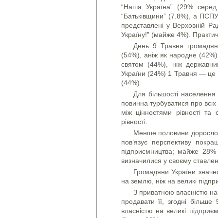
“Наша Україна” (29% серед
“Батьківщини” (7.8%), а ПСПУ
представлені у Верхов­ній Р
Україну!” (майже 4%). Практич
День 9 Травня громадян
(54%), аніж як народне (42%)
святом (44%), ніж державни
України (24%) 1 Травня — це п
(44%).
Для більшості населення 
повинна турбуватися про всіх 
між цінностями рівності та 
рівності.
Менше половини дорослог
пов’язує перспективу покра
підприємництва; майже 28%
визначилися у своєму ставлен
Громадяни України значно
на землю, ніж на великі підпр
З приватною власністю на 
продавати її, згодні більш
власністю на великі підприє