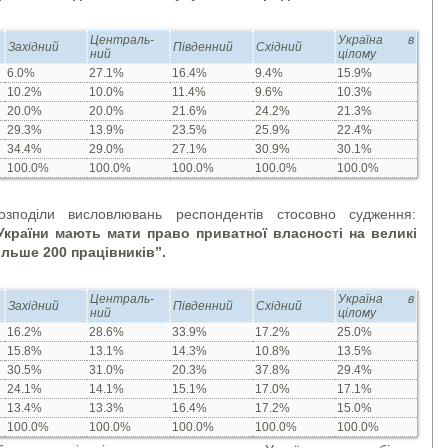
Централь­
Україна в
Західний
Південний
Східний
ний
цілому
6.0%
27.1%
16.4%
9.4%
15.9%
10.2%
10.0%
11.4%
9.6%
10.3%
20.0%
20.0%
21.6%
24.2%
21.3%
29.3%
13.9%
23.5%
25.9%
22.4%
34.4%
29.0%
27.1%
30.9%
30.1%
100.0%
100.0%
100.0%
100.0%
100.0%
зподіли висловлювань респондентів стосовно судження:
України мають мати право приватної власності на великі
ільше 200 працівників”.
Централь­
Україна в
Західний
Південний
Східний
ний
цілому
16.2%
28.6%
33.9%
17.2%
25.0%
15.8%
13.1%
14.3%
10.8%
13.5%
30.5%
31.0%
20.3%
37.8%
29.4%
24.1%
14.1%
15.1%
17.0%
17.1%
13.4%
13.3%
16.4%
17.2%
15.0%
100.0%
100.0%
100.0%
100.0%
100.0%