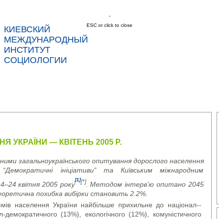
ESC or click to close
КИЕВСКИЙ
соц
МЕЖДУНАРОДНЫЙ
ИНСТИТУТ
СОЦИОЛОГИИ
С
НОВОСТИ
УСЛУГИ
ДАННЫЕ
КОНТ
Я УКРАЇНИ — КВІТЕНЬ 2005 Р.
аними загальноукраїнського опитування дорослого населення
“Демократичні ініціативи” та Київським міжнародним
[1]
[*]
14–24 квітня 2005 року
. Методом інтерв’ю опитано 2045
 Теоретична похибка вибірки становить 2.2%.
ямів населення України найбільше прихильне до націо­нал-­
демократичного (13%), еко­ло­гіч­но­го (12%), комуністичного