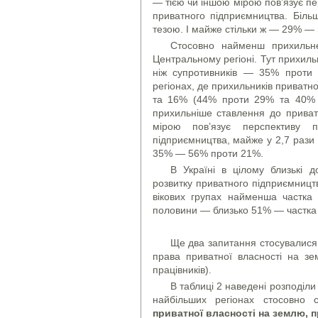
— тією чи іншою мірою пов’язує п
приватного підприємництва. Біль
тезою. І майже стільки ж — 29% — 
Стосовно найменш прихильне
Центральному регіоні. Тут прихиль
ніж супротивників — 35% проти 
регіонах, де прихильників приватно
та 16% (44% проти 29% та 40% п
прихильніше ставлення до приват
мірою пов’язує перспективу 
підприємництва, майже у 2,7 рази 
35% — 56% проти 21%.
В Україні в цілому близькі до
розвитку приватного підприємництв
вікових групах найменша частка
половини — близько 51% — частка 
Ще два запитання стосувалися
права приватної власності на зе
працівників).
В таблиці 2 наведені розподіли
найбільших регіонах стосовно 
приватної власності на землю, п