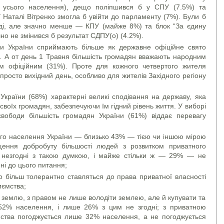
 усього населення), дещо поліпшився б у СПУ (7.5%) та
 Наталі Вітренко змогла б увійти до парламенту (7%). Були б
аді, але значно менше — КПУ (майже 8%) та блок “За єдину
но не змінився б результат СДПУ(о) (4.2%).
и України сприймають більше як державне офіційне свято
. А от день 1 Травня більшість громадян вва­жають народним
м офіційним (31%). Проте для кож­ного четвертого жителя
росто вихід­ний день, особливо для жителів Західного регіону
України (68%) характерні великі сподівання на дер­жаву, яка
своїх громадян, забезпечуючи їм гід­ний рівень життя. У виборі
свободи більшість громадян України (61%) віддає перевагу
о населення України — близько 43% — тією чи ін­шою мірою
щення добробуту більшості людей з роз­витком приватного
 незгодні з такою думкою, і майже стільки ж — 29% — не
ні до цього питання;
 більш толерантно ставляться до права приватної влас­ності
иємства;
землю, з правом не лише володіти землею, але й купу­вати та
е 52% населення, і лише 26% з цим не згодні; з приватною
мства погоджується лише 32% насе­лення, а не погоджується