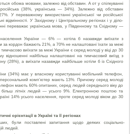
ься обома мовами, залежно від об­ста­вин. А от у спілкуванні
осійська (38%, україн­ська — 34%). Залежно від обставин
7%. У пере­важному використанні української чи російської
ні відмін­ності. У Західному і Центральному регіонах і у діло­
­ванні переважає українська мова, у Південному та Східному —
населення України — 6% — хотіла б назавжди виї­хати з
и за кордон бажають 21%, а 70% не на­лаштовані їхати за межі
имчасово виїхати за межі України є серед молоді у віці до 30
му відношенні найбільш налаштовані на тимчасовий виїзд з
ону (28%), а виїхати назавжди найбільше хотіли б із Східного
їни (34%) має у власному користуванні мобільний теле­фон,
 персональний комп’ютер мають 13%. Причому серед молоді
телефон мають 60% опи­та­них, серед людей середнього віку до
 більш літніх людей — усього 9%. Електронною поштою та
країні 14% усього населення, проте серед молоді віком до 30
чні орієнтації в Україні та її регіонах
нших, були поставлені запитання щодо деяких соціально-
цій людей.