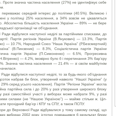
). Проте значна части­на населення (27%) не ідентифікує себе
ом.
переважає середній інтерес до політики (40.5%). Вели­кою і
ені у політиці 25% населення, а 34% зовсім не цікавляться
ло. Абсолютна більшість населення Ук­раїни — 89% — не бере
мадської організації чи об’єднання.
Ради відбулися наступної неділі за партійними спис­ками, до
ртії: Партія регіонів України (В.Янукович) — 13.3%, Партія
о) — 10.7%, На­род­ний Союз “Наша Україна” (Р.Безсмертний)
їна” (В.Пинзеник) — 8.3%, Соціалістична партія України
стична партія України (П.Симоненко) — 6.5%, Прогресивна
 (Н.Вітренко) — 4.2%, імовірно було б і перетинання 3% бар’єру
%. Значна частина населення — 21.4% — зі своїм майбут­нім
начилася.
Ради відбулися наступної неділі, то за будь-якого об’єднання
соток набрав би блок, утворений на­в­ко­ло “Нашої України” (у
29% серед усього на­се­лен­ня). Партія “Регіони України” могла
йна пар­тій­на сила і до 20% у разі утворення широкого блоку
” у разі самостійної участі у виборах може набрати 9%, у разі
чними силами (не “Нашою Україною”) — майже стіль­ки ж. Ціл­
ати прохідний бар’єр і КПУ та СПУ, а також ПСПУ.
бори до Верховної Ради відбувалися у тому самому складі, що
их виборах 2002 року, істотно по­кра­щився б результат блоку