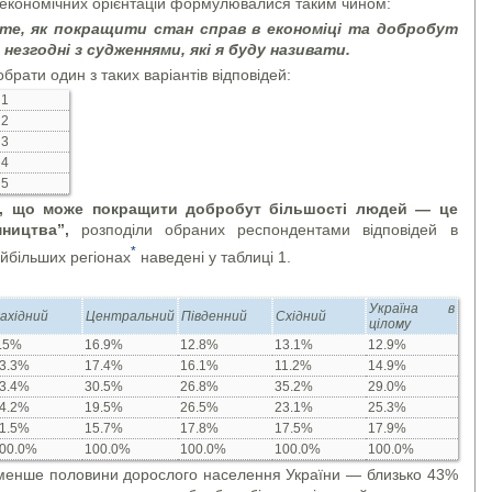
-економічних орієнтацій формулювалися таким чином:
 те, як покращити стан справ в економіці та добробут
незгодні з судженнями, які я буду називати.
рати один з таких варіантів відповідей:
1
2
3
4
5
, що може покращити добробут більшості людей — це
мництва”,
розподіли обраних респондентами відповідей в
*
айбільших регіонах
наведені у таблиці 1.
Україна в
ахідний
Централь­ний
Південний
Східний
цілому
.5%
16.9%
12.8%
13.1%
12.9%
3.3%
17.4%
16.1%
11.2%
14.9%
3.4%
30.5%
26.8%
35.2%
29.0%
4.2%
19.5%
26.5%
23.1%
25.3%
1.5%
15.7%
17.8%
17.5%
17.9%
00.0%
100.0%
100.0%
100.0%
100.0%
менше половини дорослого населення України — близько 43%