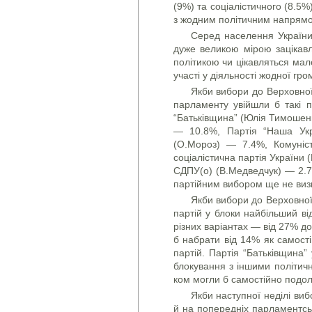
(9%) та соціалістичного (8.5%
з жодним політичним напрям
Серед населення України 
дуже великою мірою зацікавл
політикою чи цікавляться ма
участі у діяльності жодної гро
Якби вибори до Верховної 
парламенту увійшли б такі па
“Батьківщина” (Юлія Тимошенк
— 10.8%, Партія “Наша Укра
(О.Мороз) — 7.4%, Ко­му­ні
соціалістич­на партія України
СДПУ(о) (В.Медведчук) — 2.7
партійним вибором ще не виз
Якби вибори до Верховної 
партій у блоки найбільший від
різних варіантах — від 27% до 
б набрати від 14% як самості
партій. Партія “Бать­ків­щина
блоку­вання з ін­шими політи
ком могли б самостійно подол
Якби наступної неділі ви
й на попередніх парламентськ