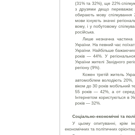
(31% та 32%), ще 22% спілкуют
з друзями дещо переважає р
обирають мову спілкування 2
мови існують значні регіо­наль
вому, і у побуто­вому спілку
ро­сійська.
Лише незначна частина 
України. На певний час поїхат
України. Найбільше бажаючих т
років — 44%. У регіонально
України жителі Західного регі
регіону (9%).
Кожен третій житель Укра
автомобілем володіють 20%,
віком до 30 років мобільний 
55 років — 42%, а от серед
Інтернетом користу­ються в У
років — 32%.
Соціально-економічні та політи
У цьому опитуванні, крім і
економічних та політичних орієнта