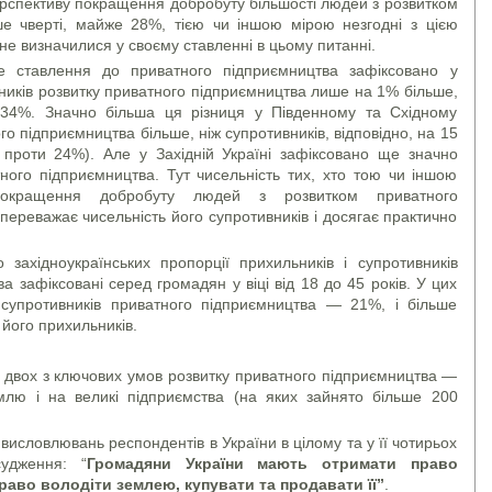
ерспективу покращення добробуту більшості людей з розвитком
ше чверті, майже 28%, тією чи іншою мірою незгодні з цією
не визначилися у своєму ставленні в цьому питанні.
 ставлення до приватного підприємництва зафіксовано у
ників розвитку приватного підприємництва лише на 1% більше,
34%. Значно більша ця різниця у Південному та Східному
го підприємництва більше, ніж супротивників, відповідно, на 15
роти 24%). Але у Західній Україні зафіксовано ще значно
ного підприємництва. Тут чисельність тих, хто тою чи іншою
покращення добробуту людей з розвитком приватного
переважає чисельність його супротивників і досягає практично
 західноукраїнських пропорції прихильників і супротивників
а зафіксовані серед громадян у віці від 18 до 45 років. У цих
 супротивників приватного підприємництва — 21%, і більше
його прихильників.
 двох з ключових умов розвитку приватного підприємництва —
млю і на великі підприємства (на яких зайнято більше 200
 висловлювань респондентів в України в цілому та у її чотирьох
судження: “
Громадяни України мають отримати право
раво володіти землею, купувати та продавати її”
.