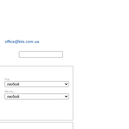
иологические и
маркетинговые
исследования
office@kiis.com.ua
АКТЫ
ФИЛЬТР ПО ДАТЕ
Год:
Месяц:
ТЕМАТИКА