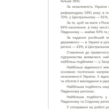
більше 38%;
За незалежність України 
референдуму 1991 року; в том
70%, у Центральному — 81%, 
За те, щоб не мати з Росіє
84% населення, в тому числі 
Південному — майже 93% та 
За надання російській м
державного — в Україні в ціл
регіоні — 43%, в Центральном
Ставлення до приватного 
підприємства виявилися най
найбільш подібними — у Захід
Найбільші відмінності між
основних політичних напрямі
незалежності України, її відно
та обсягів її викладання в укр
Найбільша подібність нац
Південному регіонах;
Найбільша подібність у
Південному та Східному регіо
У спілкуванні на роботі у