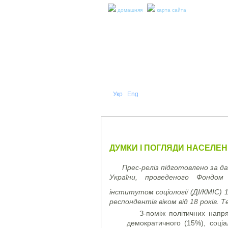
домашняя
карта сайта
Укр
Eng
Рус
|
|
О НА
ПРЕСС-РЕЛИЗЫ И ОТЧЕТЫ
ДУМКИ І ПОГЛЯДИ НАСЕЛЕНН
Прес-реліз підготовлено за д
України, проведеного Фондом 
інститутом соціології (ДІ/КМІС) 
респондентів віком від 18 років.
З-поміж політичних напр
демократичного (15%), соціал-