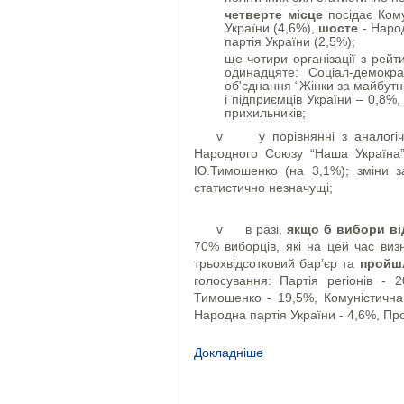
четверте місце
посідає Кому
України (4,6%),
шосте
- Народ
партія України (2,5%);
ще чотири організації з рейт
одинадцяте: Соціал-демокра
об'єднання “Жінки за майбутнє
і підприємців України – 0,8%
прихильників;
v у порівнянні з аналогічн
Народного Союзу “Наша Україна” 
Ю.Тимошенко (на 3,1%); зміни за
статистично незначущі;
v в разі,
якщо б вибори ві
70% виборців, які на цей час виз
трьохвідсотковий бар’єр та
пройшл
голосування: Партія регіонів -
Тимошенко - 19,5%, Комуністична 
Народна партія України - 4,6%, Про
Докладніше