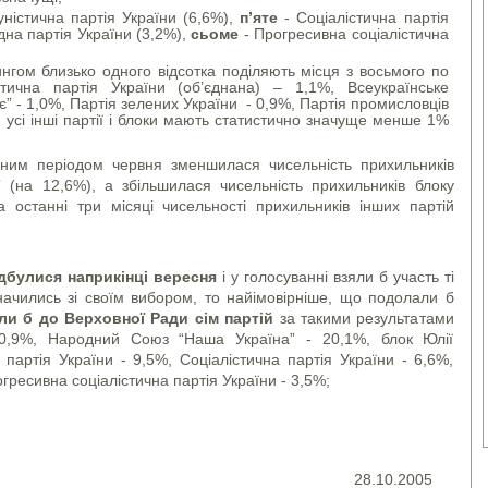
ністична партія України (6,6%),
п’яте
- Соціалістична партія
на партія України (3,2%),
сьоме
- Прогресивна соціалістична
ингом близько одного відсотка поділяють місця з восьмого по
тична партія України (об’єднана) – 1,1%, Всеукраїнське
” - 1,0%, Партія зелених України - 0,9%, Партія промисловців
, усі інші партії і блоки мають статистично значуще менше 1%
им періодом червня зменшилася чисельність прихильників
(на 12,6%), а збільшилася чисельність прихильників блоку
 останні три місяці чисельності прихильників інших партій
дбулися наприкінці вересня
і у голосуванні взяли б участь ті
начились зі своїм вибором, то найімовірніше, що подолали б
и б до Верховної Ради сім партій
за такими результатами
 20,9%, Народний Союз “Наша Україна” - 20,1%, блок Юлії
партія України - 9,5%, Соціалістична партія України - 6,6%,
гресивна соціалістична партія України - 3,5%;
28.10.2005