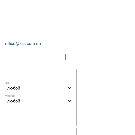
иологические и
маркетинговые
исследования
office@kiis.com.ua
АКТЫ
ФИЛЬТР ПО ДАТЕ
Год:
Месяц:
ТЕМАТИКА