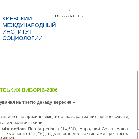
ESC or click to close
КИЕВСКИЙ
соц
МЕЖДУНАРОДНЫЙ
ИНСТИТУТ
СОЦИОЛОГИИ
С
НОВОСТИ
УСЛУГИ
ДАННЫЕ
КОНТ
НТСЬКИХ ВИБОРІВ-2006
ування на третю декаду вересня –
в найбільше прихильників, готових зараз за них проголосувати,
ь такі політичні сили:
ь між собою
Партія регіонів (14,6%), Народний Союз “Наша
ії Тимошенко (13,7%); відмінності між рейтингами цих трьох
езначущі;