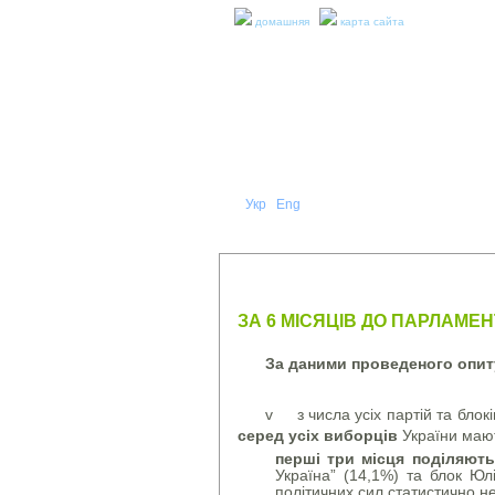
домашняя
карта сайта
Укр
Eng
Рус
|
|
О НА
ПРЕСС-РЕЛИЗЫ И ОТЧЕТЫ
ЗА 6 МІСЯЦІВ ДО ПАРЛАМЕ
За даними проведеного опит
v з числа усіх партій та блокі
серед усіх виборців
України мают
перші три місця поділяют
Україна” (14,1%) та блок Юл
політичних сил статистично н