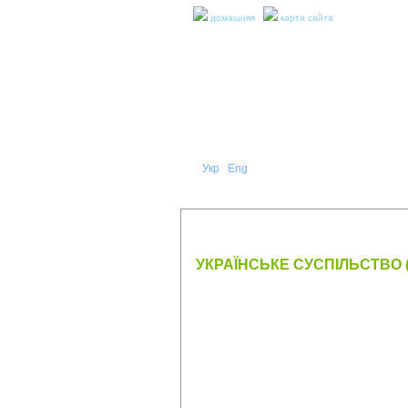
домашняя
карта сайта
Укр
Eng
Рус
|
|
О НА
ПРЕСС-РЕЛИЗЫ И ОТЧЕТЫ
УКРАЇНСЬКЕ СУСПІЛЬСТВО (