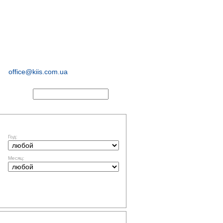
иологические и
маркетинговые
исследования
office@kiis.com.ua
АКТЫ
ФИЛЬТР ПО ДАТЕ
Год:
Месяц:
ТЕМАТИКА