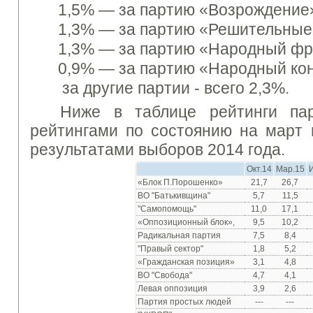
1,5% —
за партию «Возрождение
1,3% —
за партию «Решительные
1,3% —
за партию «Народный фр
0,9% —
за партию «Народный кон
за другие партии - всего
2,3%.
Ниже
в таблице
рейтинги
па
рейтингами
по состоянию на март
результатами
выборов
2014 года.
Окт.14
Мар.15
«Блок П.Порошенко»
21,7
26,7
ВО "Батькивщина"
5,7
11,5
"Самопомощь"
11,0
17,1
«Оппозиционный блок»,
9,5
10,2
Радикальная партия
7,5
8,4
"Правый сектор"
1,8
5,2
«Гражданская позиция»
3,1
4,8
ВО "Свобода"
4,7
4,1
Левая оппозиция
3,9
2,6
Партия простых людей
---
---