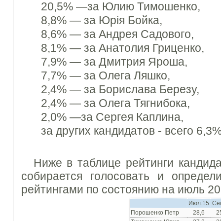
20,5% —
за Юлию Тимошенко,
8,8% — за Юрія Бойка,
8,6% —
за Андрея Садового,
8,1% —
за Анатолия Гриценко,
7,9% —
за Дмитрия Яроша,
7,7% —
за Олега Ляшко,
2,4% — за Борислава Березу,
2,4% — за Олега Тягнибока,
2,0% —
за Сергея Каплина,
за
других кандидатов - всего
6,3%
Ниже
в таблице
рейтинги
кандида
собирается
голосовать
и
определ
рейтингами
по состоянию на июль
20
Июл.15
Се
Порошенко Петр
28,6
2