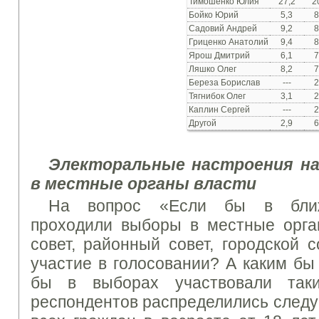
Тимошенко Юлия
27,2
2
Бойко Юрий
5,3
8
Садовий Андрей
9,2
8
Гриценко Анатолий
9,4
8
Ярош Дмитрий
6,1
7
Ляшко Олег
8,2
7
Береза Борислав
---
2
Тягнибок Олег
3,1
2
Каплин Сергей
---
2
Другой
2,9
6
Электоральные настроения на
в местные органы власти
На вопрос «Если бы в ближ
проходили выборы в местные орга
совет, районный совет, городской 
участие в голосовании?
А каким бы
бы в выборах участвовали таки
респондентов распределились след