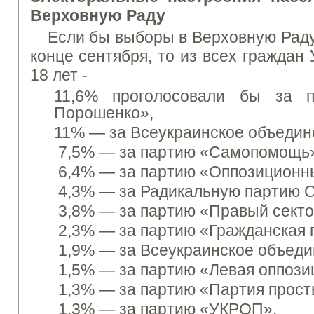
Верховную Раду
Если бы выборы в Верховную Раду
конце сентября, то из всех граждан
18 лет -
11,6%
проголосовали бы за 
Порошенко»,
11% —
за Всеукраинское объедин
7,5% —
за партию «Самопомощь»
6,4% —
за партию «Оппозиционны
4,3% —
за Радикальную партию О
3,8% —
за партию «Правый секто
2,3% —
за партию «Гражданская 
1,9% —
за Всеукраинское объед
1,5% —
за партию «Левая оппози
1,3% —
за партию «Партия прост
1,3% —
за партию «УКРОП»,