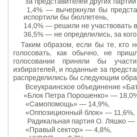
за
представителей других партий 
1,4% —
вычеркнули бы предста
испортили бы бюллетень,
14,0% —
решили не участвовать в
36,5% —
не определились, за кого
Таким образом, если бы те, кто н
голосовать, как обычно, не при
голосовании приняли бы участ
избирателей, и поданные за предста
распределились бы следующим обра
Всеукраинское объединение «Ба
«Блок Петра Порошенко»
— 18,0%
«Самопомощь»
— 14,9%,
«Оппозиционный блок»
— 11,6%,
Радикальная партия О. Ляшко
— 
«
Правый
сектор» — 4,8%,