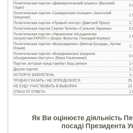
Политическая
партия «Демократический
альянс
»
(Василий
0.
Гацко
)
Политическая
партия «
Гражданская
позиция»
(Анатолий
1.
Гриценко
)
Политическая
партия «
Правый
сектор»
(
Дмитрий
Ярош
)
2.
Политическая
партия Сергея
Тигипко
«Сильная Украина»
0.
Политическая
партия «
Украинское объединение
1.
патриотов
«
УКРОП
»»
(
Борис
Филатов
,
Геннадий
Корбан
)
Политическая
партия
«Возрождение» (
Виктор
Бондарь
,
Артем
1.
Ильюк
)
Политическая
партия «
Всеукраинское
аграрное
0.
объединение
«
Заступ
»»
(
Вера
Ульянченко
)
Партия
,
которая
представляет
Ваш
регион
1.
Другая партия
1.
ИСПОРЧУ
БЮЛЛЕТЕНЬ
1.
ТРУДНО СКАЗАТЬ / НЕ ОПРЕДЕЛИЛСЯ
35
НЕ БУДУ
УЧАСТВОВАТЬ
В
ВЫБОРАХ
13
ОТКАЗ ОТ ОТВЕТА
1.
Як Ви оцінюєте діяльність П
посаді Президента У