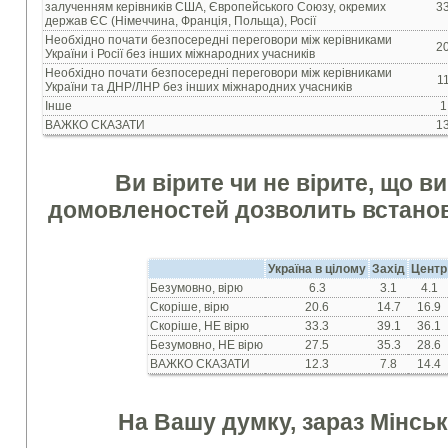
залученням керівників США, Європейського Союзу, окремих
33
держав ЄС (Німеччина, Франція, Польща), Росії
Необхідно почати безпосередні переговори між керівниками
20
України і Росії без інших міжнародних учасників
Необхідно почати безпосередні переговори між керівниками
11
України та ДНР/ЛНР без інших міжнародних учасників
Інше
1
ВАЖКО СКАЗАТИ
13
Ви вірите чи не вірите, що в
домовленостей дозволить встанов
Україна в цілому
Захід
Центр
Безумовно, вірю
6.3
3.1
4.1
Скоріше, вірю
20.6
14.7
16.9
Скоріше, НЕ вірю
33.3
39.1
36.1
Безумовно, НЕ вірю
27.5
35.3
28.6
ВАЖКО СКАЗАТИ
12.3
7.8
14.4
На Вашу думку, зараз Мінсь