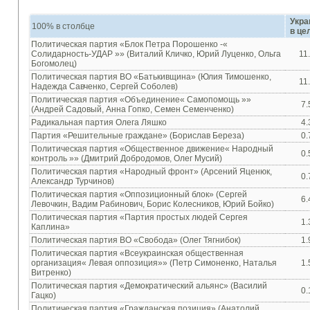
Укра
100% в столбце
в це
Политическая
партия
«Блок
Петра
Порошенко -
«
Солидарность
-
УДАР
»»
(Виталий
Кличко
,
Юрий
Луценко
,
Ольга
11
Богомолец
)
Политическая
партия ВО
«Батькивщина»
(Юлия
Тимошенко
,
11
Надежда
Савченко
,
Сергей
Соболев
)
Политическая
партия «
Объединение
« Самопомощь
»»
7.
(Андрей
Садовый
,
Анна
Гопко
,
Семен
Семенченко
)
Радикальная
партия
Олега
Ляшко
4.
Партия «
Решительные
граждане»
(Борислав
Береза
)
0.
Политическая
партия
«Общественное движение«
Народный
0.
контроль »
» (Дмитрий
Добродомов
,
Олег
Мусий
)
Политическая
партия «Народный
фронт»
(
Арсений
Яценюк
,
0.
Александр
Турчинов)
Политическая
партия «
Оппозиционный
блок
» (Сергей
6.
Левочкин
,
Вадим
Рабинович
,
Борис
Колесников,
Юрий
Бойко
)
Политическая
партия
«Партия
простых
людей
Сергея
1.
Каплина
»
Политическая
партия
ВО «Свобода» (Олег Тягнибок)
1.
Политическая
партия «
Всеукраинская
общественная
организация
« Левая
оппозиция
»»
(
Петр
Симоненко
, Наталья
1.
Витренко)
Политическая
партия «Демократический
альянс
»
(Василий
0.
Гацко
)
Политическая
партия «
Гражданская
позиция»
(Анатолий