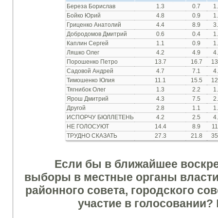
Береза Борислав
1.3
0.7
1
Бойко Юрий
4.8
0.9
1
Гриценко Анатолий
4.4
8.9
3
Добродомов Дмитрий
0.6
0.4
1
Каплин Сергей
1.1
0.9
1
Ляшко Олег
4.2
4.9
4
Порошенко Петро
13.7
16.7
13
Садовой Андрей
4.7
7.1
4
Тимошенко Юлия
11.1
15.5
12
Тягнибок Олег
1.3
2.2
1
Ярош Дмитрий
4.3
7.5
2
Другой
2.8
1.1
1
ИСПОРЧУ БЮЛЛЕТЕНЬ
4.2
2.5
4
НЕ ГОЛОСУЮТ
14.4
8.9
11
ТРУДНО СКАЗАТЬ
27.3
21.8
35
Если бы в ближайшее
воскр
выборы
в местные органы
власти
районного совета
, городского сов
участие в голосовании
?