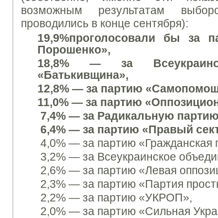
возможным результатам
выбо
проводились в конце сентября):
19,9%
проголосовали бы за п
Порошенко»,
18,8% —
за Всеукраин
«Батькивщина»,
12,8% —
за партию «Самопомощ
11,0% —
за партию «Оппозицио
7,4% —
за Радикальную партию
6,4% —
за партию «Правый сект
4,0% —
за партию «Гражданская 
3,2% —
за Всеукраинское объед
2,6% —
за партию «Левая оппози
2,3% —
за партию «Партия прост
2,2% — за
партию
«УКРОП»,
2,0% —
за партию «Сильная Укра