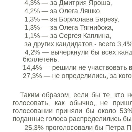
4,3% —
за Дмитрия Яроша,
4,2% —
за Олега Ляшко,
1,3% — за Борислава Березу,
1,3% — за Олега Тягнибока,
1,1% —
за Сергея Каплина,
за
других кандидатов - всего
3,4%
4,2% —
вычеркнули бы всех канд
бюллетень,
14,4% —
решили не участвовать в
27,3% —
не определились, за кого
Таким
образом
,
если бы
те
, кто н
голосовать
,
как обычно
, не приш
голосовании приняли
бы
около 53
поданные голоса
распределились
бы
25,3%
проголосовали
бы
Петра
П