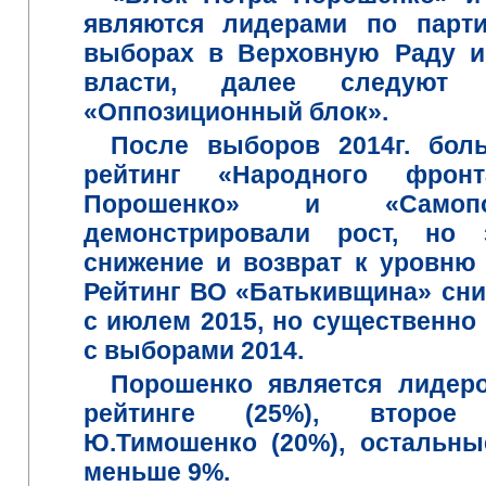
являются лидерами
по парт
выборах
в Верховную Раду
и
власти
,
далее следуют
«
Оппозиционный
блок
».
После
выборов
2014г.
бол
рейтинг
«Народного
фронт
Порошенко
» и «
Самоп
демонстрировали рост
,
но
снижение
и
возврат к уровню
Рейтинг
ВО «Батькивщина»
сни
с
июлем
2015
,
но
существенно
с
выборами
2014.
Порошенко является лидер
рейтинге (25%), второе
Ю.Тимошенко (20%), остальн
меньше 9%.