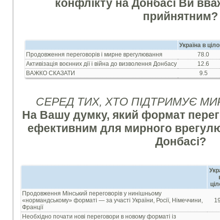
конфлікту на Донбасі Ви вв
прийнятним
?
Україна в ціл
Продовження переговорів і мирне врегулювання
78.0
Активізація воєнних дії і війна до визволення Донбасу
12.6
ВАЖКО СКАЗАТИ
9.5
СЕРЕД ТИХ, ХТО ПІДТРИМУЄ М
На Вашу думку, який формат перег
ефективним для мирного врегулю
Донбасі?
Укр
ціл
Продовження Мінський переговорів у нинішньому
«нормандському» форматі — за участі України, Росії, Німеччини,
19
Франції
Необхідно почати нові переговори в новому форматі із