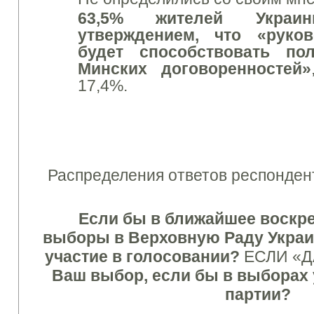
63,5% жителей Укра
утверждением, что «руко
будет способствовать по
Минских договоренностей»
17,4%.
Распределения
ответов
респонден
Если бы
в
ближайшее воскр
выборы
в Верховную Раду
Укра
участие в голосовании
?
ЕСЛИ
«Д
Ваш
выбор
,
если бы
в выборах
партии?