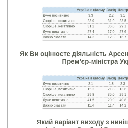
Україна в цілому
Захід
Центр
Дуже позитивно
3.3
2.2
3.1
Скоріше, позитивно
23.9
31.9
23.5
Скоріше, негативно
31.2
36.6
29.1
Дуже негативно
27.4
17.0
27.6
Важко сказати
14.3
12.3
16.7
Як Ви оцінюєте діяльність Арсен
Прем’єр-міністра Ук
Україна в цілому
Захід
Центр
Дуже позитивно
2.1
1.8
2.3
Скоріше, позитивно
15.2
21.8
13.6
Скоріше, негативно
29.8
35.0
29.1
Дуже негативно
41.5
29.9
40.8
Важко сказати
11.4
11.4
14.2
Який варіант виходу з нині