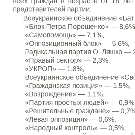
всех граждан в возрасте от 18 лет
представителей партии:
Всеукраинское объединение «Ба
«Блок Петра Порошенко»
— 8,6%
«Самопомощь»
— 7,1%,
«Оппозиционный блок»
— 5,6%,
Радикальная партия О. Ляшко
— 2
«Правый сектор»
— 2,3%,
«УКРОП» — 1,8%,
Всеукраинское объединение «Св
«Гражданская позиция»
— 1,5%,
«Возрождение»
— 1,1%,
«Партия простых людей»
— 0,9%
«Решительные граждане»
— 0,7%
«Левая оппозиция»
— 0,6%,
«Народный контроль» — 0,5%,