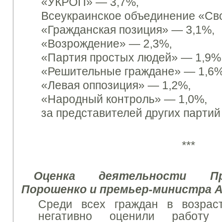
«УКРОП» — 3,7%,
Всеукраинское объединение «Св
«Гражданская позиция»
— 3,1%,
«Возрождение»
— 2,3%,
«Партия простых людей»
— 1,9%
«Решительные граждане»
— 1,6%
«Левая оппозиция»
— 1,2%,
«Народный контроль» — 1,0%,
за
представителей других партий 
***
Оценка деятельности П
Порошенко и премьер-министра 
Среди
всех граждан в возрас
негативно оценили работу