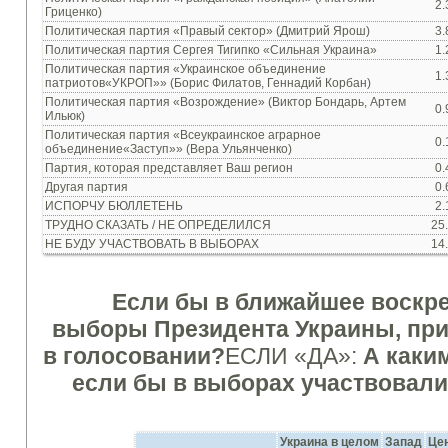
2.
Гриценко
)
Политическая
партия «
Правый
сектор»
(
Дмитрий
Ярош
)
3.
Политическая
партия Сергея
Тигипко
«Сильная Украина»
1.
Политическая
партия «
Украинское объединение
1.
патриотов
«
УКРОП
»»
(
Борис
Филатов
,
Геннадий
Корбан
)
Политическая
партия
«Возрождение» (
Виктор
Бондарь
,
Артем
0.
Ильюк
)
Политическая
партия «
Всеукраинское
аграрное
0.
объединение
«
Заступ
»»
(
Вера
Ульянченко
)
Партия
,
которая
представляет
Ваш
регион
0.
Другая партия
0.
ИСПОРЧУ
БЮЛЛЕТЕНЬ
2.
ТРУДНО СКАЗАТЬ / НЕ ОПРЕДЕЛИЛСЯ
25
НЕ БУДУ
УЧАСТВОВАТЬ
В
ВЫБОРАХ
14
Если бы
в
ближайшее воскр
выборы
Президента
Украины
, пр
в голосовании
?
ЕСЛИ
«ДА»
:
А
каки
если бы
в выборах
участвовали
Украина в целом
Запад
Це