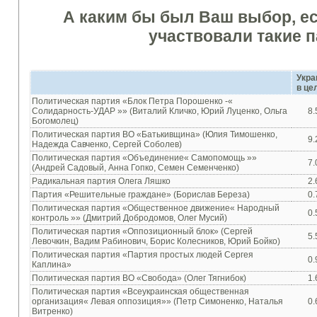
А
каким бы
был
Ваш
выбор
,
е
участвовали
такие
п
Укра
в це
Политическая
партия
«Блок
Петра
Порошенко -
«
Солидарность
-
УДАР
»»
(Виталий
Кличко
,
Юрий
Луценко
,
Ольга
8.
Богомолец
)
Политическая
партия ВО
«Батькивщина»
(Юлия
Тимошенко
,
9.
Надежда
Савченко
,
Сергей
Соболев
)
Политическая
партия «
Объединение
« Самопомощь
»»
7.
(Андрей
Садовый
,
Анна
Гопко
,
Семен
Семенченко
)
Радикальная
партия
Олега
Ляшко
2.
Партия «
Решительные
граждане»
(Борислав
Береза
)
0.
Политическая
партия
«Общественное движение«
Народный
0.
контроль »
» (Дмитрий
Добродомов
,
Олег
Мусий
)
Политическая
партия «
Оппозиционный
блок
» (Сергей
5.
Левочкин
,
Вадим
Рабинович
,
Борис
Колесников,
Юрий
Бойко
)
Политическая
партия
«Партия
простых
людей
Сергея
0.
Каплина
»
Политическая
партия
ВО «Свобода» (Олег Тягнибок)
1.
Политическая
партия «
Всеукраинская
общественная
организация
« Левая
оппозиция
»»
(
Петр
Симоненко
, Наталья
0.
Витренко)