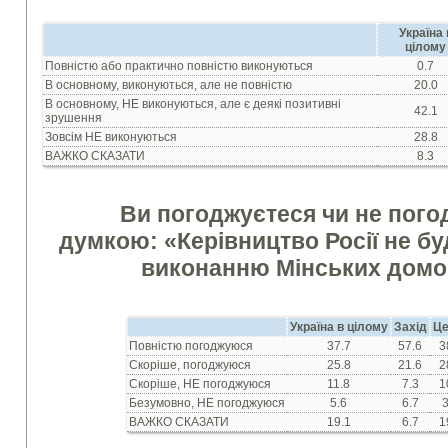
Україна 
цілому
Повністю або практично повністю виконуються
0.7
В основному, виконуються, але не повністю
20.0
В основному, НЕ виконуються, але є деякі позитивні
42.1
зрушення
Зовсім НЕ виконуються
28.8
ВАЖКО СКАЗАТИ
8.3
Ви погоджуєтеся чи не пого
думкою: «Керівництво Росії не б
виконанню Мінських домо
Україна в цілому
Захід
Це
Повністю погоджуюся
37.7
57.6
3
Скоріше, погоджуюся
25.8
21.6
2
Скоріше, НЕ погоджуюся
11.8
7.3
1
Безумовно, НЕ погоджуюся
5.6
6.7
3
ВАЖКО СКАЗАТИ
19.1
6.7
1