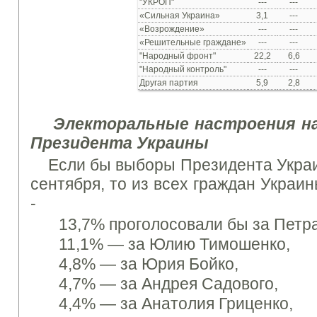
"УКРОП"
---
---
«Сильная Украина»
3,1
---
«Возрождение»
---
---
«Решительные граждане»
---
---
"Народный фронт"
22,2
6,6
"Народный контроль"
---
---
Другая партия
5,9
2,8
Электоральные настроения на
Президента Украины
Если бы выборы Президента Украи
сентября, то из всех граждан Украин
-
13,7%
проголосовали бы за Петр
11,1% —
за Юлию Тимошенко,
4,8% —
за Юрия Бойко,
4,7% —
за Андрея Садового,
4,4% —
за Анатолия Гриценко,