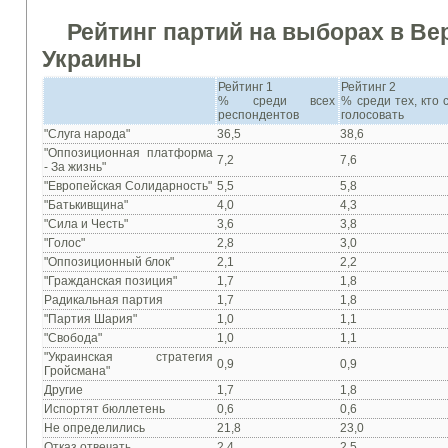
Рейтинг партий на выборах в В
Украины
Рейтинг 1
Рейтинг 2
% среди всех
% среди тех, кто 
респондентов
голосовать
"Слуга народа"
36,5
38,6
"Оппозиционная платформа
7,2
7,6
- За жизнь"
"Европейская Солидарность"
5,5
5,8
"Батькивщина"
4,0
4,3
"Сила и Честь"
3,6
3,8
"Голос"
2,8
3,0
"Оппозиционный блок"
2,1
2,2
"Гражданская позиция"
1,7
1,8
Радикальная партия
1,7
1,8
"Партия Шария"
1,0
1,1
"Свобода"
1,0
1,1
"Украинская стратегия
0,9
0,9
Гройсмана"
Другие
1,7
1,8
Испортят бюллетень
0,6
0,6
Не определились
21,8
23,0
Отказ отвечать
2,4
2,5