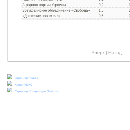
Аграрная партия Украины
0,2
Всеукраинское объединение «Свобода»
1,5
«Движение новых сил»
0,6
Вверх
|
Назад
Наши социальные медиа:
Страница КМИС
Канал КМИС
Страница Владимира Паніотто