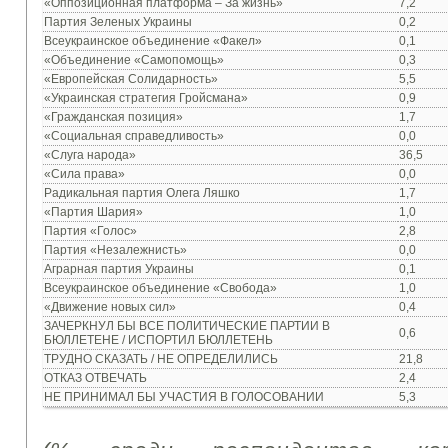
«Оппозиционная платформа – За жизнь»
7,2
Партия Зеленых Украины
0,2
Всеукраинское объединение «Факел»
0,1
«Объединение «Самопомощь»
0,3
«Европейская Солидарность»
5,5
«Украинская стратегия Гройсмана»
0,9
«Гражданская позиция»
1,7
«Социальная справедливость»
0,0
«Слуга народа»
36,5
«Сила права»
0,0
Радикальная партия Олега Ляшко
1,7
«Партия Шария»
1,0
Партия «Голос»
2,8
Партия «Незалежнисть»
0,0
Аграрная партия Украины
0,1
Всеукраинское объединение «Свобода»
1,0
«Движение новых сил»
0,4
ЗАЧЕРКНУЛ БЫ ВСЕ ПОЛИТИЧЕСКИЕ ПАРТИИ В
0,6
БЮЛЛЕТЕНЕ / ИСПОРТИЛ БЮЛЛЕТЕНЬ
ТРУДНО СКАЗАТЬ / НЕ ОПРЕДЕЛИЛИСЬ
21,8
ОТКАЗ ОТВЕЧАТЬ
2,4
НЕ ПРИНИМАЛ БЫ УЧАСТИЯ В ГОЛОСОВАНИИ
5,3