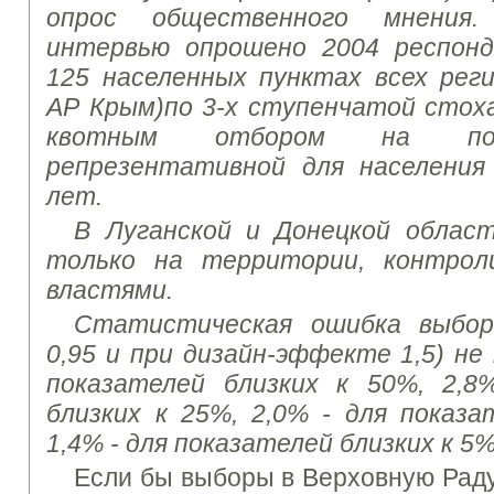
опрос общественного мнения
интервью опрошено 2004 респон
125
населенных пунктах всех рег
АР Крым)
по
3-х
ступенчатой стоха
квотным отбором на посл
репрезентативной для населени
лет.
В Луганской и Донецкой област
только на территории, контрол
властями
.
Статистическая ошибка выбор
0,95 и при дизайн-эффекте 1,5) не
показателей близких к 50%, 2,8
близких к 25%, 2,0% - для показа
1,4% - для показателей близких к 5%
Если бы выборы в Верховную Раду