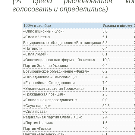
(%
среди респондентов, ко
голосовать и определились
)
100% в столбце
Україна в цілому
«Оппозиционный блок»
3,0
«Сила и Честь»
5,1
Всеукраинское объединение «Батькивщина»
5,8
«Патриот»
0,4
«Сила людей»
0,1
«Оппозиционная платформа – За жизнь»
10,3
Партия Зеленых Украины
0,4
Всеукраинское объединение «Факел»
0,2
«Объединение «Самопомощь»
0,4
«Европейская Солидарность»
7,9
«Украинская стратегия Гройсмана»
1,3
«Гражданская позиция»
2,5
«Социальная справедливость»
0,0
«Слуга народа»
52,3
«Сила права»
0,0
Радикальная партия Олега Ляшко
2,4
«Партия Шария»
1,5
Партия «Голос»
4,0
Партия «Незалежнисть»
0,1