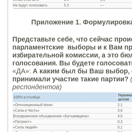
Не будут голосовать
5.3
---
Приложение 1. Формулировка
Представьте себе, что сейчас про
парламентские выборы и к Вам п
избирательной комиссии, а это бю
голосования. Вы будете голосоват
«ДА»:
А каким был бы Ваш выбор, 
принимали участие такие партии?
респондентов
)
Украина
100% в столбце
целом
«Оппозиционный блок»
2,1
«Сила и Честь»
3,6
Всеукраинское объединение «Батькивщина»
4,0
«Патриот»
0,3
«Сила людей»
0,1