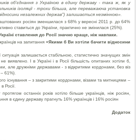
иків об'єднання з Україною в єдину державу - така ж, як у
льників ізоляції - трохи більша, але переважаюча установка
кі відносини незалежних держав") залишається незмінною».
алаштованих росіян зменшилася з 68% у вересні 2011 р. до 64%
негативно ставиться до України, практично не змінилася (25%).
 Україні ставлення до Росії значно краще, ніж навпаки.
українців на запитання
«Якими б Ви хотіли бачити відносини
сії ситуація залишається стабільною, статистично значущих змін
не виявлено. І в Україні і в Росії більшість опитаних хотіли б,
и, але дружніми державами - з відкритими кордонами, без віз
 – 61%).
ого існування – з закритими кордонами, візами та митницями –
 в Росії.
протягом останніх років хотіло більше українців, ніж росіян,
нання в єдину державу прагнуть 16% українців і 16% росіян
Додаток