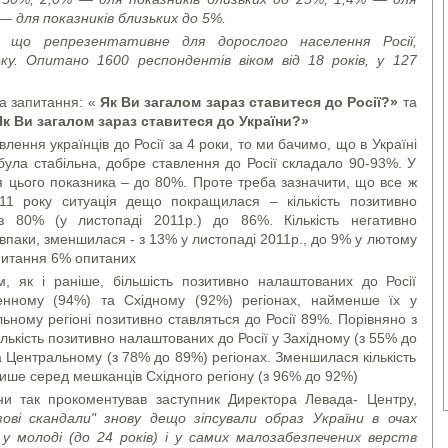
— для показників близьких до 5%.
, що репрезентативне для дорослого населення Росії,
оку. Опитано 1600 респондентів віком від 18 років, у 127
на запитання: «
Як Ви загалом зараз ставитеся до Росії?»
та
Як Ви загалом зараз ставитеся до України?»
лення українців до Росії за 4 роки, то ми бачимо, що в Україні
була стабільна, добре ставлення до Росії складало 90-93%. У
я цього показника – до 80%. Проте треба зазначити, що все ж
11 року ситуація дещо покращилася – кількість позитивно
з 80% (у листопаді 2011р.) до 86%. Кількість негативно
авпаки, зменшилася - з 13% у листопаді 2011р., до 9% у лютому
апитання 6% опитаних
, як і раніше, більшість позитивно налаштованих до Росії
денному (94%) та Східному (92%) регіонах, найменше їх у
льному регіоні позитивно ставляться до Росії 89%. Порівняно з
лькість позитивно налаштованих до Росії у Західному (з 55% до
 Центральному (з 78% до 89%) регіонах. Зменшилася кількість
ише серед мешканців Східного регіону (з 96% до 92%)
ни так прокоментував заступник Директора Левада- Центру,
азові скандали" знову дещо зіпсували образ України в очах
 у молоді (до 24 років) і у самих малозабезпечених верств