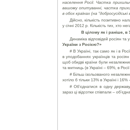
населення Росії
.
Частка прихильн
вашому опитуванні, частка прихи
в обох країнах (на "добросусідсь
Дійсно, кількість позитивно н
у січні 2012 р. Кількість тих, хто 
В цілому як і раніше, в
Динаміка відповідей росіян та 
України з Росією?»
# В Україні, так само як і в Ро
в уподобаннях українців та росіян 
щоб обидві країни були незалежним
та митниць (в Україні – 69%, в Росії
# Більш ізольованого незалежн
хотіло б тільки 13% в Україні і 16% -
# Об’єднатися в одну державу 
зараз ці відсотки співпали – об’єд