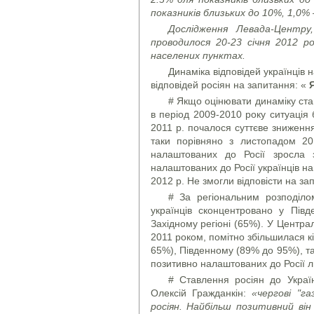
показників близьких до 10%, 1,0% 
Дослідження Левада-Центру
проводилося 20-23 січня 2012 р
населених пунктах.
Динаміка відповідей українців 
відповідей росіян на запитання: «
# Якщо оцінювати динаміку став
в період 2009-2010 року ситуація 
2011 р. почалося суттєве зниженн
таки порівняно з листопадом 20
налаштованих до Росії зросла 
налаштованих до Росії українців н
2012 р. Не змогли відповісти на з
# За регіональним розподілом
українців сконцентровано у Пів
Західному регіоні (65%). У Центра
2011 роком, помітно збільшилася кі
65%), Південному (89% до 95%), та
позитивно налаштованих до Росії л
# Ставлення росіян до Украї
Олексій Гражданкін:
«чергові "г
росіян. Найбільш позитивний він