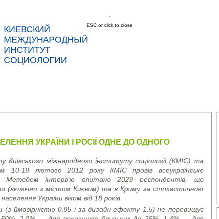
ESC or click to close
КИЕВСКИЙ
соц
МЕЖДУНАРОДНЫЙ
ИНСТИТУТ
СОЦИОЛОГИИ
С
НОВОСТИ
УСЛУГИ
ДАННЫЕ
КОНТ
ЛЕННЯ УКРАЇНИ І РОСІЇ ОДНЕ ДО ОДНОГО
у Київського міжнародного інституту соціології (КМІС) та
ом 10-19 лютого 2012 року КМІС провів всеукраїнське
и. Методом інтерв'ю опитано 2029 респондентів, що
ни (включно з містом Києвом) та в Криму за стохастичною
аселення України віком від 18 років.
(з ймовірністю 0.95 і за дизайн-ефекту 1.5) не перевищує
о 50%, 2,0% — для показників близьких до 25%, 1,4% — для