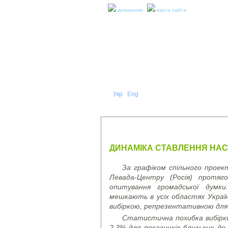
домашняя
карта сайта
Укр
Eng
Рус
|
|
О НА
ПРЕСС-РЕЛИЗЫ И ОТЧЕТЫ
ДИНАМІКА СТАВЛЕННЯ НАСЕ
За графіком спільного проект
Левада-Центру (Росія) протяг
опитування громадської думк
мешкають в усіх областях Украї
вибіркою, репрезентативною для н
Статистична похибка вибірки 
2.3% для показників близьких д