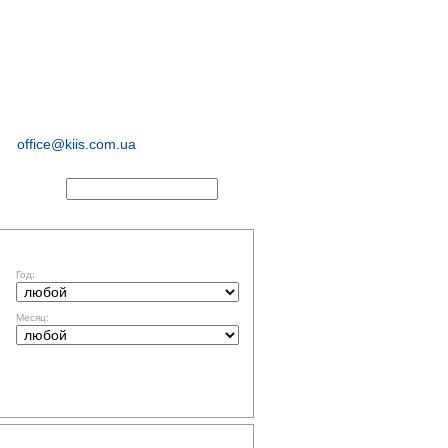
иологические и
маркетинговые
исследования
office@kiis.com.ua
АКТЫ
ФИЛЬТР ПО ДАТЕ
Год:
Месяц:
ТЕМАТИКА