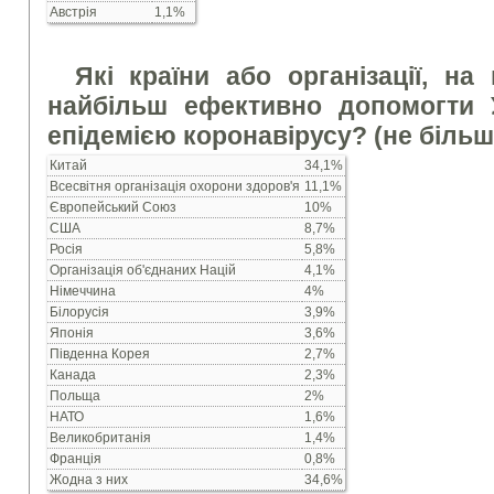
Австрія
1,1%
Які країни або організації, н
найбільш ефективно допомогти У
епідемією коронавірусу? (не більш
Китай
34,1%
Всесвітня організація охорони здоров'я
11,1%
Європейський Союз
10%
США
8,7%
Росія
5,8%
Організація об'єднаних Націй
4,1%
Німеччина
4%
Білорусія
3,9%
Японія
3,6%
Південна Корея
2,7%
Канада
2,3%
Польща
2%
НАТО
1,6%
Великобританія
1,4%
Франція
0,8%
Жодна з них
34,6%