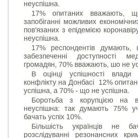
неуспішна.
17% опитаних вважають, щ
запобіганні можливих економічних
пов'язаних з епідемією коронаві
неуспішна.
17% респондентів думають, 
забезпеченні доступності м
громадян, 70% вважають, шо не у
В оцінці успішності влади 
конфлікту на Донбасі 12% опитан
успішна, а 70% - що не успішна.
Боротьба з корупцією на 
неуспішна: так думають 75% уч
бачать успіх 10%.
Більшість українців не б
розслідуванні резонансних кри