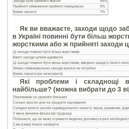
Заходи були прийняті вчасно
49%
Прийняті обмеження прийняті передчасно
5%
Важко сказати
7%
Як ви вважаєте, заходи щодо за
в Україні повинні бути більш жорст
жорсткими або ж прийняті заходи ц
Ці заходи повинні бути більш жорсткими
Вжиті заходи цілком адекватні
Ці заходи повинні бути менш жорсткими, введено занадто багато неп
Ніяких обмежувальних заходів взагалі не потрібно
Важко сказати [не зачитувати]
Які проблеми і складнощі в
найбільше? (можна вибрати до 3 в
Переживаю за здоров'я близьких
Сильно зросли ціни на продукти харчування
Складно купити засоби індивідуального захисту: маску, рукавички, рід
У мене виникли фінансові труднощі
Побоююся, що не можу отримати медичну допомогу в разі необхідност
Сам (сама) боюся захворіти