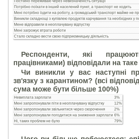
Постійно переживаю через невизначеність ситуації
Потрібно поїхати в інший населений пункт, а транспорт не ходить
Мені потрібно їздити на роботу, а громадський транспорт майже не п
Виникли складнощі з купівлею продуктів харчування та необхідних у п
Мене відправили в неоплачувану відпустку
Мені загрожує втрата роботи
Стало складно вести свою підприємницьку діяльність
Респонденти, які працюю
працівниками) відповідали на таке
Чи виникли у вас наступні пр
зв'язку з карантином? (всі відповід
сума може бути більше 100%)
Невиплата зарплати
3%
Мені запропонували піти в неоплачувану відпустку
12%
Мені запропонували звільнитися через скорочення
2%
Мені запропонували погодитися на зниження зарплати
6%
Ні, таких проблем не було
79%