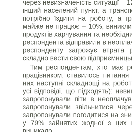
через невизначеність ситуації – 1
інший населений пункт, а трансп
потрібно їздити на роботу, а г
майже не працює – 10%; виникли 
продуктів харчування та необхідни
респондента відправили в неоплач
респонденту загрожує втрата
складно вести свою підприємницьк
Тим респондентам, хто має р
працівником, ставилось питання 
них наступні складнощі на робот
усі відповіді, що підходять): не
запропонували піти в неоплачув
запропонували звільнитися чер
запропонували погодитися на зни
у 79% зайнятих жодної з цих
виникало.