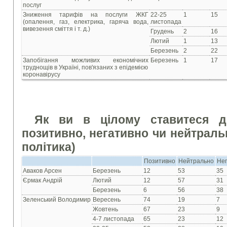
послуг
Зниження тарифів на послуги ЖКГ
22-25
1
15
(опалення, газ, електрика, гаряча вода,
листопада
вивезення сміття і т. д.)
Грудень
2
16
Лютий
1
13
Березень
2
22
Запобігання можливих економічних
Березень
1
17
труднощів в Україні, пов'язаних з епідемією
коронавірусу
Як ви в цілому ставитеся д
позитивно, негативно чи нейтральн
політика)
Позитивно
Нейтрально
Нег
Аваков Арсен
Березень
12
53
35
Єрмак Андрій
Лютий
12
57
31
Березень
6
56
38
Зеленський Володимир
Вересень
74
19
7
Жовтень
67
23
9
4-7 листопада
65
23
12