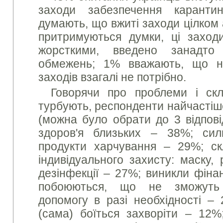
заходи забезпечення каранти
думають, що вжиті заходи цілком 
притримуються думки, ці заход
жорсткими, введено занадто 
обмежень; 1% вважають, що н
заходів взагалі не потрібно.
Говорячи про проблеми і скл
турбують, респонденти найчастіше
(можна було обрати до 3 відпові
здоров'я близьких – 38%; си
продукти харчування – 29%; ск
індивідуального захисту: маску, 
дезінфекції – 27%; виникли фіна
побоюються, що не зможуть
допомогу в разі необхідності –
(сама) боїться захворіти – 12%