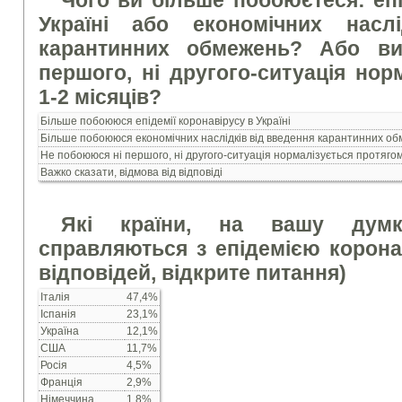
Чого ви більше побоюєтеся: епі
Україні або економічних насл
карантинних обмежень? Або ви
першого, ні другого-ситуація нор
1-2 місяців?
Більше побоююся епідемії коронавірусу в Україні
Більше побоююся економічних наслідків від введення карантинних о
Не побоююся ні першого, ні другого-ситуація нормалізується протягом
Важко сказати, відмова від відповіді
Які країни, на вашу думк
справляються з епідемією корона
відповідей, відкрите питання)
Італія
47,4%
Іспанія
23,1%
Україна
12,1%
США
11,7%
Росія
4,5%
Франція
2,9%
Німеччина
1,8%