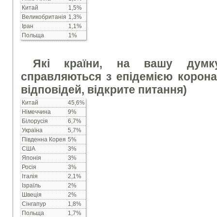
Китай
1,5%
Великобританія
1,3%
Іран
1,1%
Польща
1%
Які країни, на вашу думк
справляються з епідемією корона
відповідей, відкрите питання)
Китай
45,6%
Німеччина
9%
Білорусія
6,7%
Україна
5,7%
Південна Корея
5%
США
3%
Японія
3%
Росія
3%
Італія
2,1%
Ізраїль
2%
Швеція
2%
Сінгапур
1,8%
Польща
1,7%