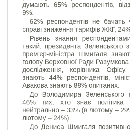
думають 65% респондентів, відз
9%.
62% респондентів не бачать у
справі зниження тарифів ЖКГ, 24%
Рівень знання респондентами
такий: президента Зеленського 
прем’єр-міністра Шмигаля знаю
голову Верховної Ради Разумкова
дослідження, керівника Офіс
знають 44% респондентів, мініс
Авакова знають 88% опитаних.
До Володимира Зеленського п
46% тих, хто знає політика
нейтрально – 33% (в лютому – 29%
лютому – 24%).
До Дениса Шмигаля позитивно