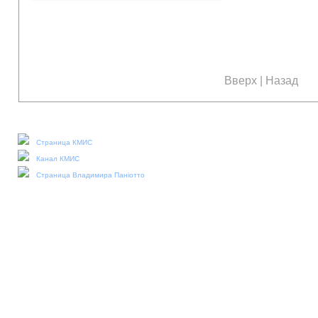
Вверх
|
Назад
Наши социальные медиа:
Страница КМИС
Канал КМИС
Страница Владимира Паніотто