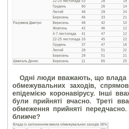
22-25 листопада
53
28
19
Грудень
60
26
14
Лютий
48
29
24
Березень
46
33
21
Разумков Дмитро
Вересень
48
42
10
Жовтень
42
46
12
4-7 листопада
41
47
12
22-25 листопада
33
45
22
Грудень
37
47
16
Лютий
28
51
22
Березень
29
51
21
Шмигаль Денис
Березень
11
65
25
Одні люди вважають, що влада 
обмежувальних заходів, спрямо
епідемією коронавірусу. Інші вв
були прийняті вчасно. Треті вв
обмеження прийняті передчасно.
ближче?
Влада із запізненням вжила обмежувальних заходів
38%