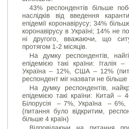
43% респондентів більше поб
наслідків від введення карант
епідемії коронавірусу; 34% більш
коронавірусу в Україні; 14% не п
ні другого, вважаючи, що ситу
протягом 1-2 місяців.
На думку респондентів, найг
епідемією такі країни: Італія –
Україна – 12%, США – 12% (пит
респондент міг назвати не більше 
На думку респондентів, найк
епідемією такі країни: Китай – 
Білорусія – 7%, Україна – 6%,
(питання було відкритим, респо
більше 4 країн)
Відповідаючи на питання пр