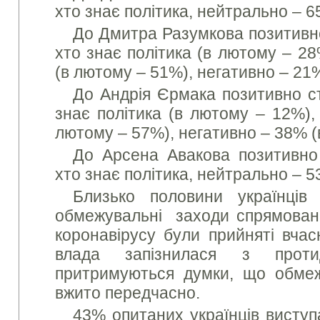
хто знає політика, нейтрально – 6
До Дмитра Разумкова позитивн
хто знає політика (в лютому – 2
(в лютому – 51%), негативно – 21
До Андрія Єрмака позитивно с
знає політика (в лютому – 12%),
лютому – 57%), негативно – 38% (
До Арсена Авакова позитивно
хто знає політика, нейтрально – 5
Близько половини українців
обмежувальні заходи спрямовані 
коронавірусу були прийняті вча
влада запізнилася з проти
притримуються думки, що обмеж
вжито передчасно.
43% опитаних українців виступ