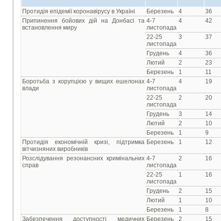
Протидія епідемії коронавірусу в Україні
Березень
4
36
Припинення бойових дій на Донбасі та
4-7
4
42
встановлення миру
листопада
22-25
3
37
листопада
Грудень
4
36
Лютий
2
23
Березень
1
11
Боротьба з корупцією у вищих ешелонах
4-7
4
19
влади
листопада
22-25
2
20
листопада
Грудень
3
14
Лютий
2
10
Березень
1
9
Протидія економічній кризі, підтримка
Березень
1
12
вітчизняних виробників
Розслідування резонансних кримінальних
4-7
2
16
справ
листопада
22-25
1
16
листопада
Грудень
2
15
Лютий
1
10
Березень
1
8
Забезпечення доступності медичних
Березень
2
15