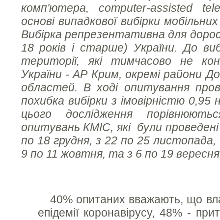
комп'ютера, computer-assisted tel
основі випадкової вибірки мобільни
Вибірка репрезентативна для дорос
18 років і старше) України. До ви
території, які тимчасово не к
України - АР Крим, окремі райони Д
областей. В ході опитування пров
похибка вибірки з імовірністю 0,95
цього дослідження порівнюють
опитувань КМІС, які були проведені
по 18 грудня, з 22 по 25 листопада,
9 по 11 жовтня, та з 6 по 19 вересня
40% опитаних вважають, що вла
епідемії коронавірусу, 48% - пр