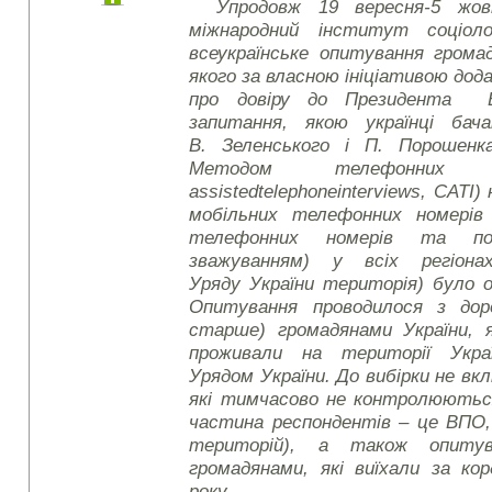
Упродовж 19 вересня-5 жов
міжнародний інститут соціоло
всеукраїнське опитування грома
якого за власною ініціативою до
про довіру до Президента В
запитання, якою українці бач
В. Зеленського і П. Порошенка
Методом телефонних
assisted
telephone
interviews
, CATI)
мобільних телефонних номерів 
телефонних номерів та по
зважуванням) у всіх регіонах
Уряду України територія) було 
Опитування проводилося з доро
старше) громадянами України, 
проживали на території Укра
Урядом України. До вибірки не в
які тимчасово не контролюються
частина респондентів – це ВПО, 
територій), а також опиту
громадянами, які виїхали за ко
року.