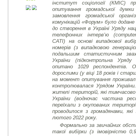
інститут соціології (КМІС) пр
опитування громадської думки
замовлення громадської органі
комунікацій «Форум» було додан
до створення в Україні Уряду на
телефонних інтерв’ю (
compute
CATI)
на основі випадкової виб
номерів (з випадковою генерац
подальшим статистичним зважу
України (підконтрольна Уряду
опитано 1029 респондентів. О
дорослими (у віці 18 років і стар
на момент опитування проживали
контролювалася Урядом України.
жителі територій, які тимчасов
України (водночас частина ре
переїхали з окупованих територ
проводилося з громадянами, які 
лютого 2022 року.
Формально за звичайних обс
такої вибірки (з імовірністю 0,