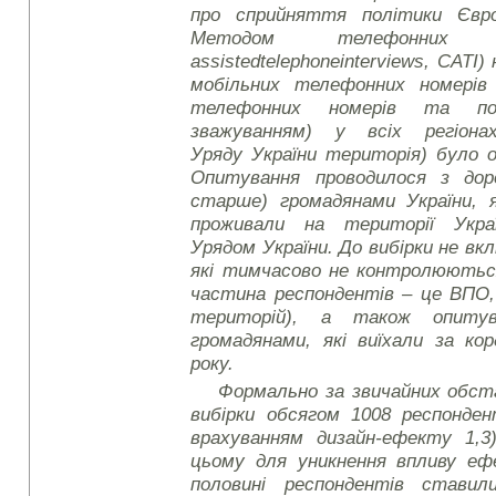
про сприйняття політики Євр
Методом телефонних
assisted
telephone
interviews
, CATI)
мобільних телефонних номерів 
телефонних номерів та по
зважуванням) у всіх регіонах
Уряду України територія) було 
Опитування проводилося з доро
старше) громадянами України, 
проживали на території Укра
Урядом України. До вибірки не в
які тимчасово не контролюються
частина респондентів – це ВПО, 
територій), а також опиту
громадянами, які виїхали за ко
року.
Формально за звичайних обс
вибірки обсягом 10
08
респондент
врахуванням дизайн-ефекту 1,3
цьому для уникнення впливу еф
половині респондентів ставил