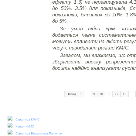
ефекту 1,3) не перевищувала 4,1
до 50%, 3,5% для показників, б
показників, близьких до 10%, 1,8%
до 5%.
За умов війни крім зазнач
додається певне систематичне
можуть впливати на якість резу
часу», наводилися раніше КМІС.
Загалом, ми вважаємо, що от
зберігають високу репрезент
досить надійно аналізувати суспі
Назад
1
...
9
10
11
12
13
...
Наши социальные медиа:
Страница КМИС
Канал КМИС
Страница Владимира Паніотто