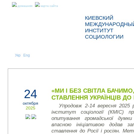
домашняя
карта сайта
КИЕВСКИЙ
МЕЖДУНАРОДНЫ
ИНСТИТУТ
СОЦИОЛОГИИ
Укр
Eng
Рус
|
|
О НАС
НОВОСТИ
ПРЕСС-РЕЛИЗЫ И ОТЧЕТЫ
24
«МИ І БЕЗ СВІТЛА БАЧИМО
СТАВЛЕННЯ УКРАЇНЦІВ ДО Р
октября
Упродовж 2-14 вересня 2025 
2025
інститут соціології (КМІС) пр
опитування громадської думки
власною ініціативою додав за
ставлення до Росії і росіян. М