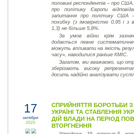
половині респондентів – про США
про політику Європи відповід
запитання про політику США –
похибку (з імовірністю 0,95 і з
1,3) не більше 5,8%.
За умов війни крім зазнач
додається певне систематичне
можуть впливати на якість резу
часу», наводилися раніше КМІС.
Загалом, ми вважаємо, що от
зберігають високу репрезент
досить надійно аналізувати суспі
17
СПРИЙНЯТТЯ БОРОТЬБИ З
УКРАЇНІ ТА СТАВЛЕННЯ УК
октября
ДІЙ ВЛАДИ НА ПЕРІОД П
2025
ВТОРГНЕННЯ
Упродовж 19 вересня-5 жов