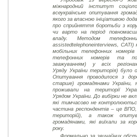
міжнародний інститут соціоло
всеукраїнське опитування грома
якого за власною ініціативою до
про сприйняття боротьби з кору
чи варто на період повномасш
владу. Методом телефонн
assisted
telephone
interviews
, CATI)
мобільних телефонних номерів 
телефонних номерів та по
зважуванням) у всіх регіонах
Уряду України територія) було 
Опитування проводилося з доро
старше) громадянами України, 
проживали на території Укра
Урядом України. До вибірки не в
які тимчасово не контролюються
частина респондентів – це ВПО, 
територій), а також опиту
громадянами, які виїхали за ко
року.
Формально за звичайних обс