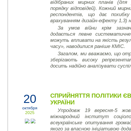
відібраних мирних планів (для
порядку відповідей). Кожний мирн
респондентів, що дає похибку
врахуванням дизайн-ефекту 1,3) н
За умов війни крім зазнач
додається певне систематичне
можуть впливати на якість резу
часу», наводилися раніше КМІС.
Загалом, ми вважаємо, що от
зберігають високу репрезент
досить надійно аналізувати суспі
20
СПРИЙНЯТТЯ ПОЛІТИКИ Є
УКРАЇНИ
октября
Упродовж 19 вересня-5 жов
2025
міжнародний інститут соціоло
всеукраїнське опитування грома
якого за власною ініціативою до