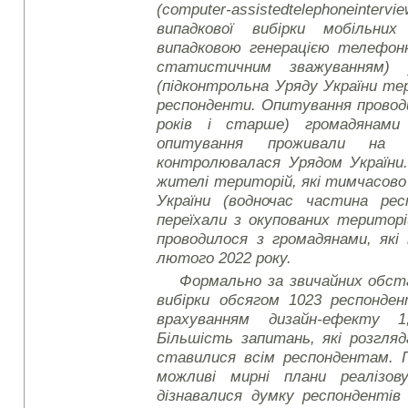
(
computer
-
assisted
telephone
intervi
випадкової вибірки мобільни
випадковою генерацією телефон
статистичним зважуванням) 
(підконтрольна Уряду України те
респонденти. Опитування проводи
років і старше) громадянами
опитування проживали на т
контролювалася Урядом України.
жителі територій, які тимчасов
України (водночас частина ре
переїхали з окупованих територ
проводилося з громадянами, які 
лютого 2022 року.
Формально за звичайних обс
вибірки обсягом 1023 респонден
врахуванням дизайн-ефекту 
Більшість запитань, які розгля
ставилися всім респондентам.
можливі мирні плани реалізов
дізнавалися думку респондентів