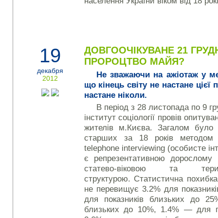
населення України віком від 18 рокі
19
ДОВГООЧІКУВАНЕ 21 ГРУДН
ПРОРОЦТВО МАЙЯ?
декабря
Не зважаючи на ажіотаж у ме
2012
що кінець світу не настане цієї 
настане ніколи.
В період з 28 листопада по 9 г
інститут соціології провів опитув
жителів м.Києва. Загалом було 
старших за 18 років методом 
telephone interviewing (особисте і
є репрезентативною дорослому 
статево-віковою та територ
структурою. Статистична похибка
не перевищує 3.2% для показник
для показників близьких до 25
близьких до 10%, 1.4% — для п