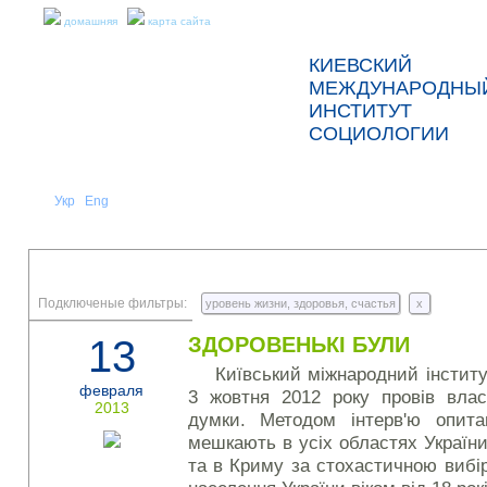
домашняя
карта сайта
КИЕВСКИЙ
МЕЖДУНАРОДНЫ
ИНСТИТУТ
СОЦИОЛОГИИ
Укр
Eng
Рус
|
|
О НАС
НОВОСТИ
ПРЕСС-РЕЛИЗЫ И ОТЧЕТЫ
Подключеные фильтры:
уровень жизни, здоровья, счастья
x
13
ЗДОРОВЕНЬКІ БУЛИ
Київський міжнародний інститут
февраля
3 жовтня 2012 року провів влас
2013
думки. Методом інтерв'ю опита
мешкають в усіх областях Україн
та в Криму за стохастичною вибі