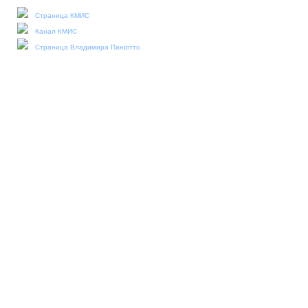
Страница КМИС
Канал КМИС
Страница Владимира Паніотто