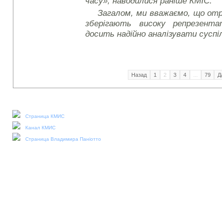
часу», наводилися раніше КМІС.
Загалом, ми вважаємо, що от
зберігають високу репрезент
досить надійно аналізувати суспі
Назад
1
2
3
4
...
79
Д
Наши социальные медиа:
Страница КМИС
Канал КМИС
Страница Владимира Паніотто