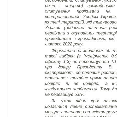
років і старше) громадянами
опитування проживали на т
контролювалася Урядом України.
жителі територій, які тимчасов
України (водночас частина ре
переїхали з окупованих територ
проводилося з громадянами, які 
лютого 2022 року.
Формально за звичайних обс
такої вибірки (з імовірністю 0,
ефекту 1,3) не перевищувала 4,
про довіру Президенту В. 
експеримент, де половині респон
ставилося звичайне пряме запит
довіряє чи не довіряє), а і
«задуманого знайомого». Тому д
не перевищує 5,8%.
За умов війни крім зазнач
додається певне систематичне
можуть впливати на якість резу