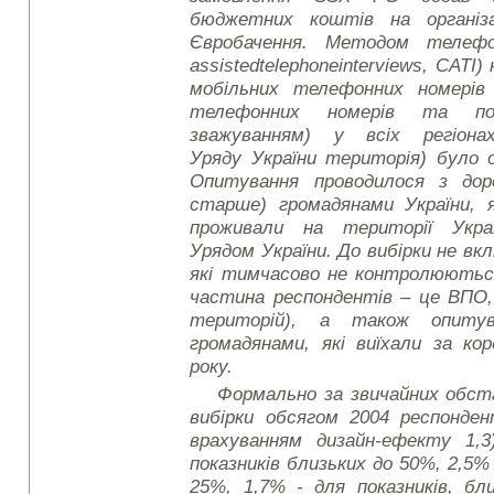
бюджетних коштів на організ
Євробачення. Методом телефо
assisted
telephone
interviews
, CATI)
мобільних телефонних номерів 
телефонних номерів та по
зважуванням) у всіх регіонах
Уряду України територія) було 
Опитування проводилося з доро
старше) громадянами України, 
проживали на території Укра
Урядом України. До вибірки не в
які тимчасово не контролюються
частина респондентів – це ВПО, 
територій), а також опиту
громадянами, які виїхали за ко
року.
Формально за звичайних обс
вибірки обсягом 2004 респонден
врахуванням дизайн-ефекту 1,
показників близьких до 50%, 2,5% 
25%, 1,7% - для показників, бл