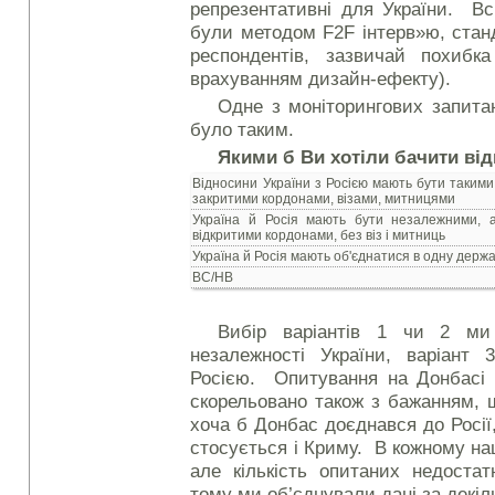
репрезентативні для України. Вс
були методом F2F інтерв»ю, стан
респондентів, зазвичай похиб
врахуванням дизайн-ефекту).
Одне з моніторингових запита
було таким.
Якими б Ви хотіли бачити ві
Відносини України з Росією мають бути такими
закритими кордонами, візами, митницями
Україна й Росія мають бути незалежними,
відкритими кордонами, без віз і митниць
Україна й Росія мають об'єднатися в одну держ
ВС/НВ
Вибір варіантів 1 чи 2 ми
незалежності України, варіант
Росією. Опитування на Донбасі 
скорельовано також з бажанням, 
хоча б Донбас доєднався до Росі
стосується і Криму. В кожному на
але кількість опитаних недостат
тому ми об’єднували дані за декіль