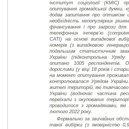
інститут соціології (КМІС) пр
опитування громадської думки, к
додав запитання про оптимізм 
необхідність непопулярних ріше
фінансування і про загрози для
телефонних інтерв’ю (
compute
CATI)
на основі випадкової виб
номерів (з випадковою генерац
подальшим статистичним зважу
України (підконтрольна Уряду
опитано 1005 респондентів. О
дорослими (у віці 18 років і стар
на момент опитування проживали
контролювалася Урядом України.
жителі територій, які тимчасов
України (водночас частина ре
переїхали з окупованих територ
проводилося з громадянами, які 
лютого 2022 року.
Формально за звичайних обс
такої вибірки (з імовірністю 0,