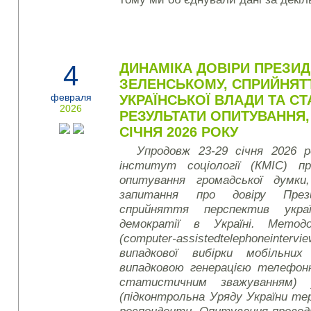
4
ДИНАМІКА ДОВІРИ ПРЕЗИД
ЗЕЛЕНСЬКОМУ, СПРИЙНЯТ
февраля
УКРАЇНСЬКОЇ ВЛАДИ ТА СТ
2026
РЕЗУЛЬТАТИ ОПИТУВАННЯ,
СІЧНЯ 2026 РОКУ
Упродовж 23-29 січня 2026 р
інститут соціології (КМІС) пр
опитування громадської думки
запитання про довіру През
сприйняття перспектив укр
демократії в Україні. Мето
(
computer
-
assisted
telephone
intervi
випадкової вибірки мобільни
випадковою генерацією телефон
статистичним зважуванням) 
(підконтрольна Уряду України те
респонденти. Опитування проводи