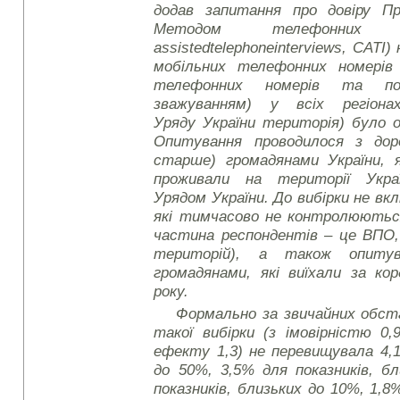
додав запитання про довіру Пр
Методом телефонних
assisted
telephone
interviews
, CATI)
мобільних телефонних номерів 
телефонних номерів та по
зважуванням) у всіх регіонах
Уряду України територія) було 
Опитування проводилося з доро
старше) громадянами України, 
проживали на території Укра
Урядом України. До вибірки не в
які тимчасово не контролюються
частина респондентів – це ВПО, 
територій), а також опиту
громадянами, які виїхали за ко
року.
Формально за звичайних обс
такої вибірки (з імовірністю 0,
ефекту 1,3) не перевищувала 4,1
до 50%, 3,5% для показників, б
показників, близьких до 10%, 1,8%