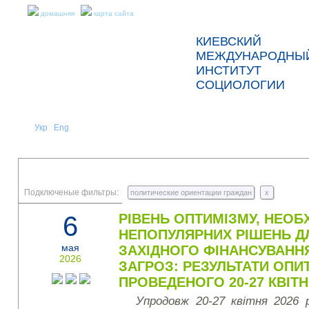
домашняя
карта сайта
КИЕВСКИЙ
МЕЖДУНАРОДНЫ
ИНСТИТУТ
СОЦИОЛОГИИ
Укр
Eng
Рус
|
|
О НАС
НОВОСТИ
ПРЕСС-РЕЛИЗЫ И ОТЧЕТЫ
Подключеные фильтры:
политические ориентации граждан
x
6
РІВЕНЬ ОПТИМІЗМУ, НЕОБ
НЕПОПУЛЯРНИХ РІШЕНЬ Д
мая
ЗАХІДНОГО ФІНАНСУВАНН
2026
ЗАГРОЗ: РЕЗУЛЬТАТИ ОПИ
ПРОВЕДЕНОГО 20-27 КВІТН
Упродовж 20-27 квітня 2026 