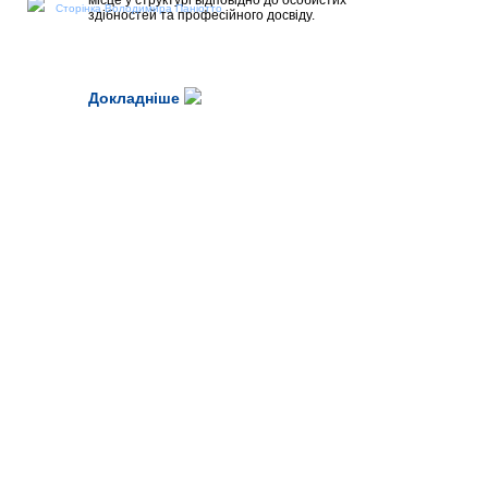
місце у структурі відповідно до особистих
Сторінка Володимира Паніотто
здібностей та професійного досвіду.
Докладніше