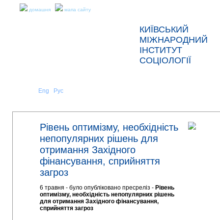
домашня
мапа сайту
КИЇВСЬКИЙ
МІЖНАРОДНИЙ
ІНСТИТУТ
СОЦІОЛОГІЇ
Укр
Eng
Рус
|
|
ПРО НАС
НОВИНИ
Рівень оптимізму, необхідність
непопулярних рішень для
отримання Західного
фінансування, сприйняття
загроз
6 травня - було опубліковано пресреліз -
Рівень
оптимізму, необхідність непопулярних рішень
для отримання Західного фінансування,
сприйняття загроз