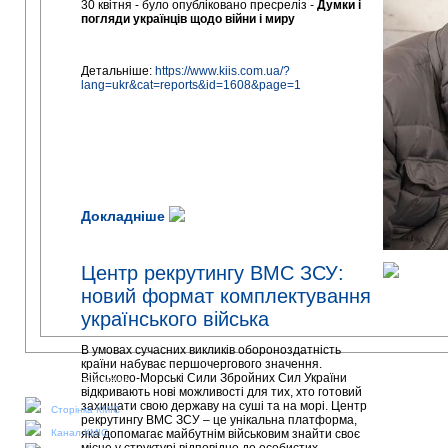
30 квітня - було опубліковано пресреліз -
Думки і
погляди українців щодо війни і миру
Детальніше:
https://www.kiis.com.ua/?
lang=ukr&cat=reports&id=1608&page=1
Докладніше
Центр рекрутингу ВМС ЗСУ:
новий формат комплектування
українського війська
В умовах сучасних викликів обороноздатність
країни набуває першочергового значення.
Військово-Морські Сили Збройних Сил України
Наші соціальні медіа:
відкривають нові можливості для тих, хто готовий
захищати свою державу на суші та на морі. Центр
Сторінка КМІС
рекрутингу ВМС ЗСУ – це унікальна платформа,
Канал КМІС
яка допомагає майбутнім військовим знайти своє