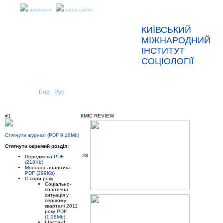
домашня
мапа сайту
КИЇВСЬКИЙ
МІЖНАРОДНИЙ
ІНСТИТУТ
СОЦІОЛОГІЇ
Укр
Eng
Рус
|
|
ПРО НАС
НОВИНИ
#1
КМІС REVIEW
Стягнути журнал (PDF 9,18Mb)
Стягнути окремий розділ:
#8
Передмова
PDF
(218Kb)
Монолог аналітика
PDF (299Kb)
С.пори року
Соціально-
політична
ситуація у
першому
кварталі 2011
року
PDF
(1,28Mb)
Щастя є!