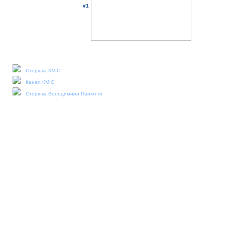
#1
Наші соціальні медіа:
Сторінка КМІС
Канал КМІС
Сторінка Володимира Паніотто