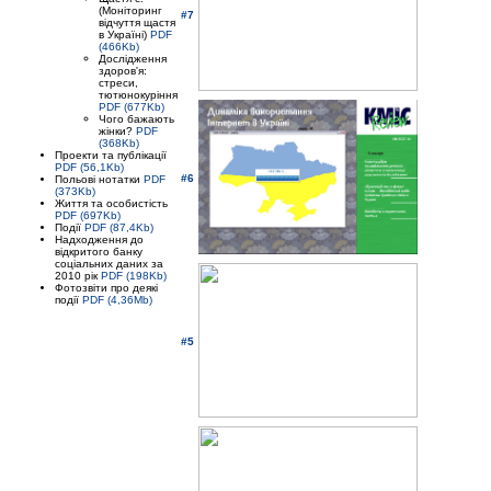
(Моніторинг
#7
відчуття щастя
в Україні)
PDF
(466Kb)
Дослідження
здоров'я:
стреси,
тютюнокуріння
PDF (677Kb)
Чого бажають
жінки?
PDF
(368Kb)
Проекти та публікації
PDF (56,1Kb)
#6
Польові нотатки
PDF
(373Kb)
Життя та особистість
PDF (697Kb)
Події
PDF (87,4Kb)
Надходження до
відкритого банку
соціальних даних за
2010 рік
PDF (198Kb)
Фотозвіти про деякі
події
PDF (4,36Mb)
#5