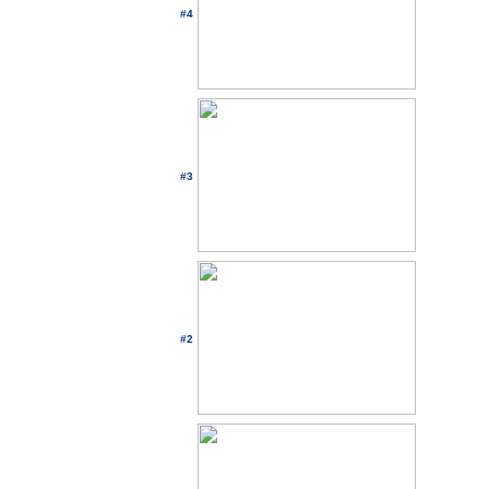
#4
#3
#2