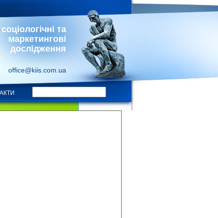
соціологічні та
маркетингові
дослідження
office@kiis.com.ua
АКТИ