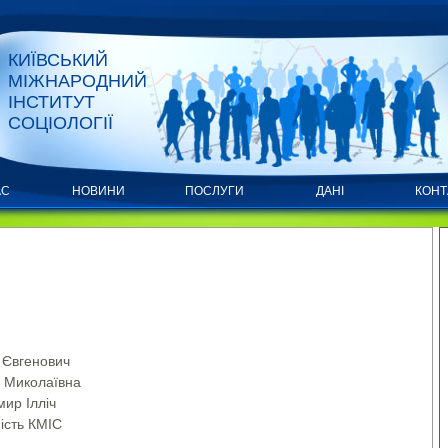
КИЇВСЬКИЙ
МІЖНАРОДНИЙ
ІНСТИТУТ
СОЦІОЛОГІЇ
АС
НОВИНИ
ПОСЛУГИ
ДАНІ
КОНТ
 Євгенович
 Миколаївна
ир Ілліч
ість КМІС