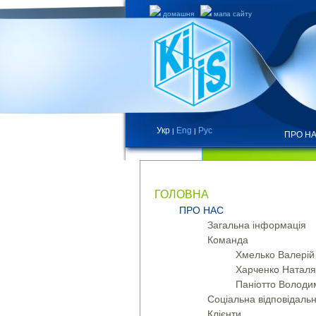
домашня
мапа сайту
Укр
Eng
Рус
|
|
ПРО Н
МАПА САЙТУ
ГОЛОВНА
ПРО НАС
Загальна інформація
Команда
Хмелько Валерій
Харченко Наталя
Паніотто Володим
Соціальна відповідальн
Клієнти