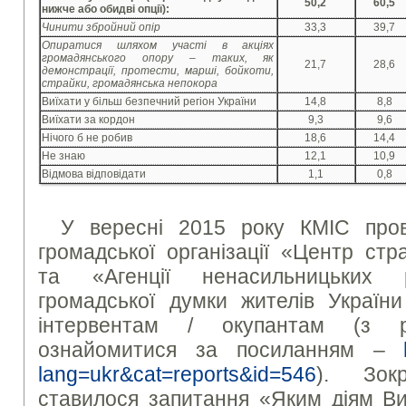
50,2
60,5
нижче або обидві опції):
Чинити збройний опір
33,3
39,7
Опиратися шляхом участі в акціях
громадянського опору – таких, як
21,7
28,6
демонстрації, протести, марші, бойкоти,
страйки, громадянська непокора
Виїхати у більш безпечний регіон України
14,8
8,8
Виїхати за кордон
9,3
9,6
Нічого б не робив
18,6
14,4
Не знаю
12,1
10,9
Відмова відповідати
1,1
0,8
У вересні 2015 року КМІС про
громадської організації «Центр стр
та «Агенції ненасильницьких 
громадської думки жителів Україн
інтервентам / окупантам (з р
ознайомитися за посиланням –
lang=ukr&cat=reports&id=546
). Зок
ставилося запитання «Яким діям Ви