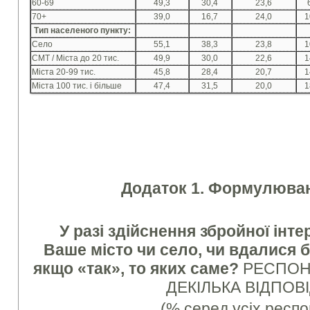
60-69
49,3
30,4
23,6
70+
39,0
16,7
24,0
1
Тип населеного пункту:
Село
55,1
38,3
23,8
1
СМТ / Міста до 20 тис.
49,9
30,0
22,6
1
Міста 20-99 тис.
45,8
28,4
20,7
1
Міста 100 тис. і більше
47,4
31,5
20,0
1
Додаток 1. Формулюван
У разі здійснення збройної інтер
Ваше місто чи село, чи вдалися б
якщо «так», то яких саме?
РЕСПОН
ДЕКІЛЬКА ВІДПОВ
(% серед усіх респо