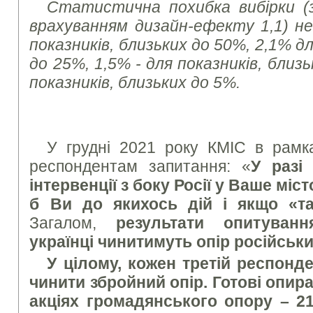
Статистична похибка вибірки (з 
врахуванням дизайн-ефекту 1,1) не
показників, близьких до 50%, 2,1% дл
до 25%, 1,5% - для показників, близь
показників, близьких до 5%.
У грудні 2021 року КМІС в рамк
респондентам запитання: «
У разі
інтервенції з боку Росії у Ваше міс
б Ви до якихось дій і якщо «та
Загалом,
результати опитуван
українці чинитимуть опір російськ
У цілому, кожен третій респонде
чинити збройний опір. Готові опир
акціях громадянського опору – 2