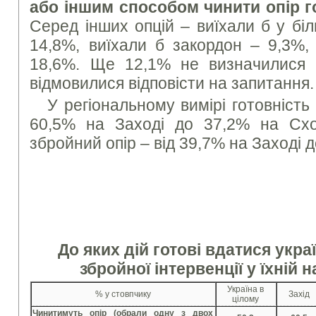
або іншим способом чинити опір го
Серед інших опцій – виїхали б у бі
14,8%, виїхали б закордон – 9,3%,
18,6%. Ще 12,1% не визначилися і
відмовилися відповісти на запитання.
У регіональному вимірі готовність 
60,5% на Заході до 37,2% на Сход
збройний опір – від 39,7% на Заході 
До яких дій готові вдатися украї
збройної інтервенції у їхній
Україна в
% у стовпчику
Захід
цілому
Чинитимуть опір (обрали одну з двох