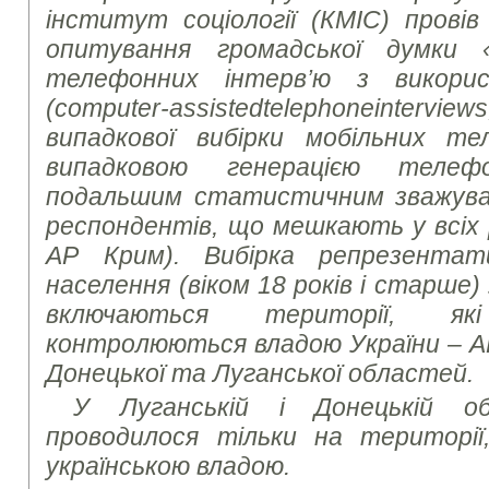
інститут соціології (КМІС) провів
опитування громадської думки 
телефонних інтерв’ю з викори
(
computer
-
assisted
telephone
interviews
випадкової вибірки мобільних те
випадковою генерацією теле
подальшим статистичним зважув
респондентів, що мешкають у всіх р
АР Крим). Вибірка репрезентат
населення (віком 18 років і старше) 
включаються території, я
контролюються владою України – АР
Донецької та Луганської областей.
У Луганській і Донецькій о
проводилося тільки на територі
українською владою.