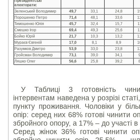
Президентські
електорати:
Зеленський Володимир
49,7
33,1
24,8
1
Порошенко Петро
71,4
48,1
33,6
1
Тимошенко Юлія
45,7
32,4
15,7
1
Смешко Ігор
69,4
49,3
25,6
1
Бойко Юрій
21,7
10,3
13,2
1
Мураєв Євгеній
17,0
8,1
8,9
1
Разумков Дмитро
53,9
33,0
23,8
1
Гройсман Володимир
73,1
39,0
34,1
Ляшко Олег
56,6
25,8
39,2
У Таблиці 3 готовність чини
інтервентам наведена у розрізі статі,
пункту проживання. Чоловіки у біль
опір: серед них 68% готові чинити опі
збройного опору, а 17% – до участі в
Серед жінок 36% готові чинити опі