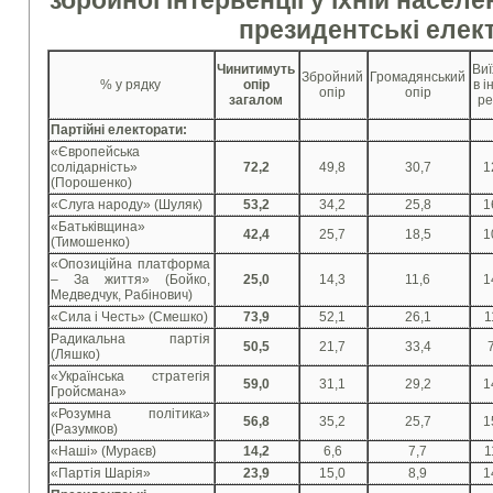
збройної інтервенції у їхній населе
президентські елек
Чинитимуть
Ви
Збройний
Громадянський
% у рядку
опір
в 
опір
опір
загалом
ре
Партійні електорати:
«Європейська
солідарність»
72,2
49,8
30,7
1
(Порошенко)
«Слуга народу» (Шуляк)
53,2
34,2
25,8
1
«Батьківщина»
42,4
25,7
18,5
1
(Тимошенко)
«Опозиційна платформа
– За життя» (Бойко,
25,0
14,3
11,6
1
Медведчук, Рабінович)
«Сила і Честь» (Смешко)
73,9
52,1
26,1
1
Радикальна партія
50,5
21,7
33,4
(Ляшко)
«Українська стратегія
59,0
31,1
29,2
1
Гройсмана»
«Розумна політика»
56,8
35,2
25,7
1
(Разумков)
«Наші» (Мураєв)
14,2
6,6
7,7
1
«Партія Шарія»
23,9
15,0
8,9
1