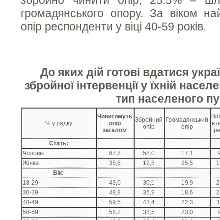
збройно чинити опір, 25.5% – шл
громадянського опору. За віком на
опір респонденти у віці 40-59 років.
До яких дій готові вдатися украї
збройної інтервенції у їхній населе
тип населеного п
Чинитимуть
Ви
Збройний
Громадянський
% у рядку
опір
в 
опір
опір
загалом
ре
Стать:
Чоловік
67,8
58,0
17,1
Жінка
35,6
12,8
25,5
1
Вік:
18-29
43,0
30,1
19,9
2
30-39
48,8
35,9
18,6
2
40-49
59,5
43,4
22,3
1
50-59
58,7
38,5
23,0