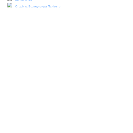
Сторінка Володимира Паніотто