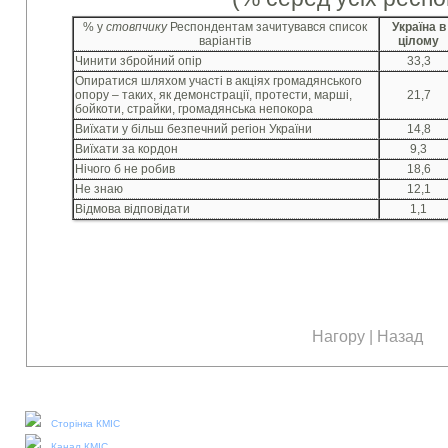
% у
стовпчику
Респондентам зачитувався список
Україна в
варіантів
цілому
Чинити збройний опір
33,3
Опиратися шляхом участі в акціях громадянського
опору – таких, як демонстрації, протести, марші,
21,7
бойкоти, страйки, громадянська непокора
Виїхати у більш безпечний регіон України
14,8
Виїхати за кордон
9,3
Нічого б не робив
18,6
Не знаю
12,1
Відмова відповідати
1,1
Нагору
|
Назад
Наші соціальні медіа:
Сторінка КМІС
Канал КМІС