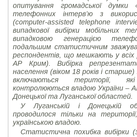
опитування громадської думки 
телефонних інтерв’ю з викори
(computer-assisted telephone inter
випадкової вибірки мобільних те
випадковою генерацією теле
подальшим статистичним зважув
респондентів, що мешкають у всіх р
АР Крим). Вибірка репрезентат
населення (віком 18 років і старше) 
включаються території, я
контролюються владою України – АР
Донецької та Луганської областей.
У Луганській і Донецькій о
проводилося тільки на територі
українською владою.
Статистична похибка вибірки (з 