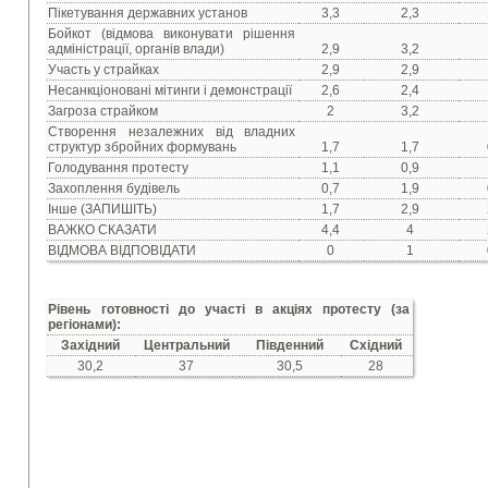
Пікетування державних установ
3,3
2,3
Бойкот (відмова виконувати рішення
адміністрації, органів влади)
2,9
3,2
Участь у страйках
2,9
2,9
Несанкціоновані мітинги і демонстрації
2,6
2,4
Загроза страйком
2
3,2
Створення незалежних від владних
структур збройних формувань
1,7
1,7
Голодування протесту
1,1
0,9
Захоплення будівель
0,7
1,9
Інше (ЗАПИШІТЬ)
1,7
2,9
ВАЖКО СКАЗАТИ
4,4
4
ВІДМОВА ВІДПОВІДАТИ
0
1
Рівень готовності до участі в акціях протесту (за
регіонами):
Західний
Центральний
Південний
Східний
30,2
37
30,5
28