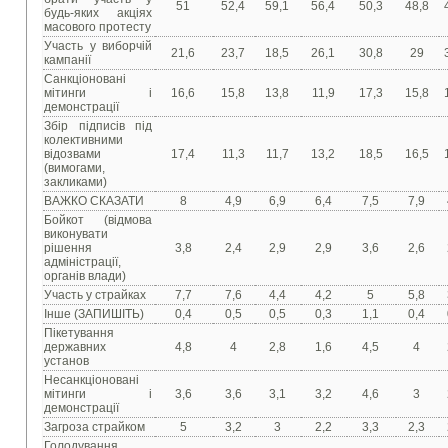
51
52,4
59,1
56,4
50,3
48,8
будь-яких акціях
масового протесту
Участь у виборчій
21,6
23,7
18,5
26,1
30,8
29
кампанії
Санкціоновані
мітинги і
16,6
15,8
13,8
11,9
17,3
15,8
демонстрації
Збір підписів під
колективними
відозвами
17,4
11,3
11,7
13,2
18,5
16,5
(вимогами,
закликами)
ВАЖКО СКАЗАТИ
8
4,9
6,9
6,4
7,5
7,9
Бойкот (відмова
виконувати
рішення
3,8
2,4
2,9
2,9
3,6
2,6
адміністрації,
органів влади)
Участь у страйках
7,7
7,6
4,4
4,2
5
5,8
Інше (ЗАПИШІТЬ)
0,4
0,5
0,5
0,3
1,1
0,4
Пікетування
державних
4,8
4
2,8
1,6
4,5
4
установ
Несанкціоновані
мітинги і
3,6
3,6
3,1
3,2
4,6
3
демонстрації
Загроза страйком
5
3,2
3
2,2
3,3
2,3
Голодування