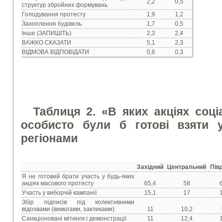
2,2
0,5
структур збройних формувань
Голодування протесту
1,9
1,2
Захоплення будівель
1,7
0,5
Інше (ЗАПИШІТЬ)
2,3
2,4
ВАЖКО СКАЗАТИ
5,1
2,3
ВІДМОВА ВІДПОВІДАТИ
0,6
0,3
Таблиця 2. «В яких акціях соц
особисто були б готові взяти 
регіонами
Західний
Центральний
Пів
Я не готовий брати участь у будь-яких
акціях масового протесту
65,4
58
Участь у виборчій кампанії
15,1
17
Збір підписів під колективними
відозвами (вимогами, закликами)
11
10,2
Санкціоновані мітинги і демонстрації
11
12,4