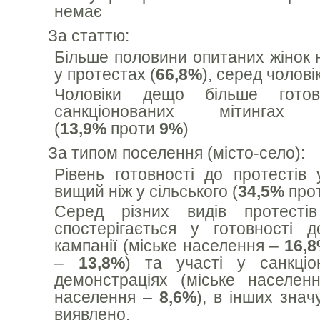
немає
За статтю:
Більше половини опитаних жінок н
у протестах (
66,8
%
), серед чоловік
Чоловіки дещо більше гото
санкціонованих мітингах
(
13,
9
%
проти
9
%
)
За типом поселення (місто-село):
Рівень готовності до протестів 
вищий ніж у сільського (
34,5%
про
Серед різних видів протесті
спостерігається у готовності 
кампанії (міське населення –
16,
–
13,8%
) та участі у санкціо
демонстраціях (міське населе
населення –
8,6%
), в інших зна
виявлено.