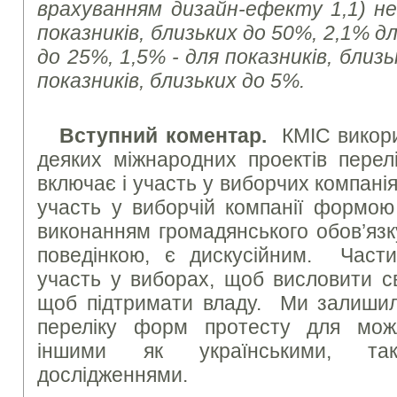
врахуванням дизайн-ефекту 1,1) не
показників, близьких до 50%, 2,1% дл
до 25%, 1,5% - для показників, близь
показників, близьких до 5%.
Вступний коментар.
КМІС викори
деяких міжнародних проектів перел
включає і участь у виборчих компанія
участь у виборчій компанії формою
виконанням громадянського обов’язк
поведінкою, є дискусійним. Част
участь у виборах, щоб висловити св
щоб підтримати владу. Ми залишил
переліку форм протесту для можл
іншими як українськими, та
дослідженнями.