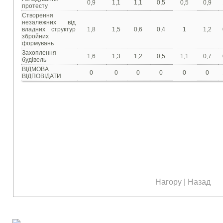
0,9
1,1
1,1
0,5
0,5
0,9
протесту
Створення
незалежних від
владних структур
1,8
1,5
0,6
0,4
1
1,2
збройних
формувань
Захоплення
1,6
1,3
1,2
0,5
1,1
0,7
будівель
ВІДМОВА
0
0
0
0
0
0
ВІДПОВІДАТИ
Нагору
|
Назад
Наші соціальні медіа: