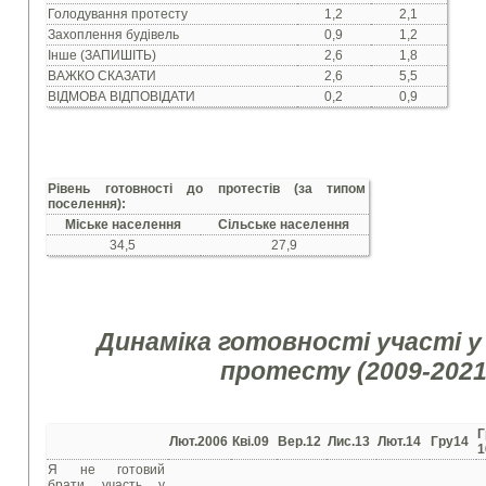
Голодування протесту
1,2
2,1
Захоплення будівель
0,9
1,2
Інше (ЗАПИШІТЬ)
2,6
1,8
ВАЖКО СКАЗАТИ
2,6
5,5
ВІДМОВА ВІДПОВІДАТИ
0,2
0,9
Рівень готовності до протестів (за типом
поселення):
Міське населення
Сільське населення
34,5
27,9
Динаміка готовності участі у
протесту (2009-2021 
Г
Лют.2006
Кві.
09
Вер.12
Лис.13
Лют.
14
Гру
14
1
Я не готовий
брати участь у