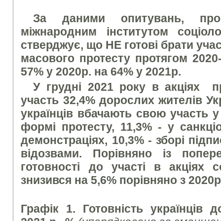
За даними опитувань, про
міжнародним інститутом соціолог
стверджує, що НЕ готові брати учас
масового протесту протягом 2020-
57% у 2020р. на 64% у 2021р.
У грудні 2021 року в акціях п
участь 32,4% дорослих жителів Ук
українців вбачають свою участь у 
формі протесту, 11,3% - у санкці
демонстраціях, 10,3% - зборі підп
відозвами. Порівняно із попер
готовності до участі в акціях с
знизився на 5,6% порівняно з 2020р
Графік 1. Готовність українців д