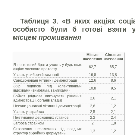
Таблиця 3. «В яких акціях соц
особисто були б готові взяти у
місцем проживання
Міське
Сільське
населення
населення
Я не готовий брати участь у будь-яких
62,7
65,7
акціях масового протесту
Участь у виборчій кампанії
16,8
13,8
Санкціоновані мітинги і демонстрації
12,6
8,6
Збір підписів під колективними
10,8
9,5
відозвами (вимогами, закликами)
Бойкот (відмова виконувати рішення
2,6
2,1
адміністрації, органів влади)
Несанкціоновані мітинги і демонстрації
2,6
1,2
Участь у страйках
2,5
2,1
Пікетування державних установ
2,2
2,4
Загроза страйком
2
1,8
Створення незалежних від владних
1,3
1,2
структур збройних формувань