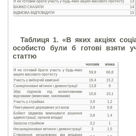
Я не готовий брати участь у будь-яких акціях масового протесту
13
ВАЖКО СКАЗАТИ
14
ВІДМОВА ВІДПОВІДАТИ
15
Таблиця 1. «В яких акціях соц
особисто були б готові взяти у
статтю
чоловік
жінка
Я не готовий брати участь у будь-яких
59,9
66,8
акціях масового протесту
Участь у виборчій кампанії
16,4
15,2
Санкціоновані мітинги і демонстрації
13,9
9
Збір підписів під колективними
10,6
10,1
відозвами (вимогами, закликами)
Участь у страйках
3,9
1,2
Пікетування державних установ
3,9
0,8
Бойкот (відмова виконувати рішення
3,8
1,4
адміністрації, органів влади)
Загроза страйком
3,2
1
Несанкціоновані мітинги і демонстрації
3
1,5
Створення незалежних від владних