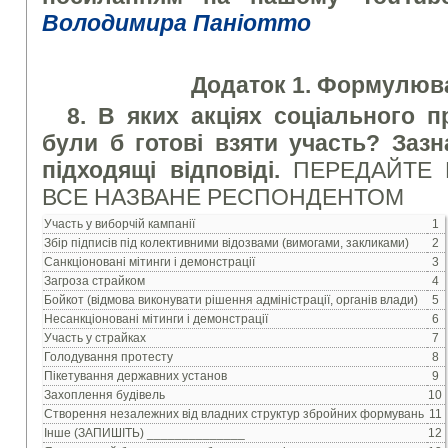
Володимира Паніотто
Додаток 1. Формулюва
8. В яких акціях соціального 
були б готові взяти участь?
Зазн
підходящі відповіді.
ПЕРЕДАЙТЕ К
ВСЕ НАЗВАНЕ РЕСПОНДЕНТОМ
Участь у виборчій кампанії
1
Збір підписів під колективними відозвами (вимогами, закликами)
2
Санкціоновані мітинги і демонстрації
3
Загроза страйком
4
Бойкот (відмова виконувати рішення адміністрації, органів влади)
5
Несанкціоновані мітинги і демонстрації
6
Участь у страйках
7
Голодування протесту
8
Пікетування державних установ
9
Захоплення будівель
10
Створення незалежних від владних структур збройних формувань
11
Інше (ЗАПИШІТЬ) ______________
12