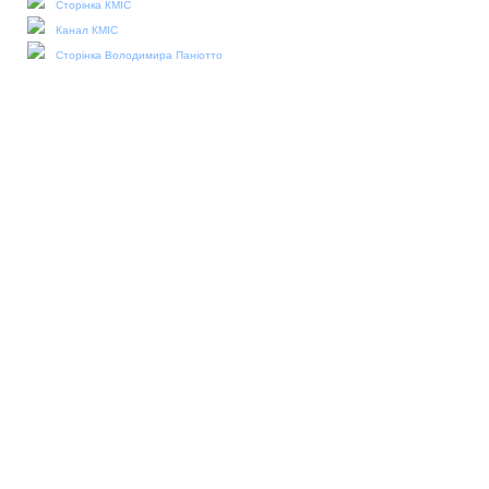
Сторінка КМІС
Канал КМІС
Сторінка Володимира Паніотто