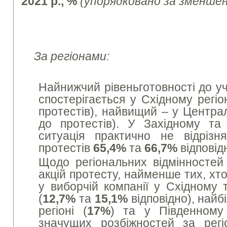
2021 р., %
(упорядковано за зменше
За регіонами:
Найнижчий рівеньготовності до уч
спостерігається у Східному регіон
протестів), найвищий – у Центра
до протестів). У Західному та
ситуація практично не відрізн
протестів
65,4%
та
66,7%
відповід
Щодо регіональних відмінносте
акцій протесту, найменше тих, хт
у виборчій компанії у Східному 
(
12,7%
та
15,1%
відповідно), най
регіоні (
17%
) та у Південном
значущих розбіжностей за регі