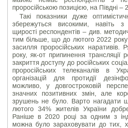
проросійською позицією, на Півдні – 
Такі показники дуже оптимістич
збережуться високими, навіть з
щирості респондентів – див. методи
тим більше, що до лютого 2022 року
засилля проросійських наративів. Р
року, як-от припинення трансляції р
закриття доступу до російських соці
проросійських телеканалів в Укра
організацій для протидії дезінфо
можливо, у довгостроковій персп
значних позитивних змін, але кор
зрушень не було. Варто нагадати щ
лютого 34% жителів України добре
Раніше в 2020 році за одним з ін
можна було зараховувати до тих, х