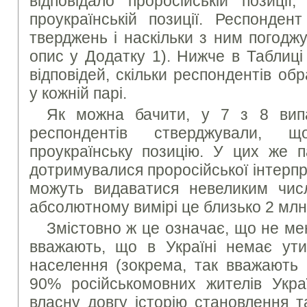
відповідало проросійській позиції
проукраїнській позиції. Респонде
тверджень і наскільки з ним погодж
опис у Додатку 1). Нижче в Таблиці
відповідей, скільки респондентів о
у кожній парі.
Як можна бачити, у 7 з 8 вип
респондентів стверджували, 
проукраїнську позицію. У цих же 
дотримувалися проросійської інтерпре
можуть видаватися невеликим чис
абсолютному вимірі це близько 2 млн
Змістовно ж це означає, що не м
вважають, що в Україні немає утис
населення (зокрема, так вважають 
90% російськомовних жителів Укра
власну довгу історію становлення т