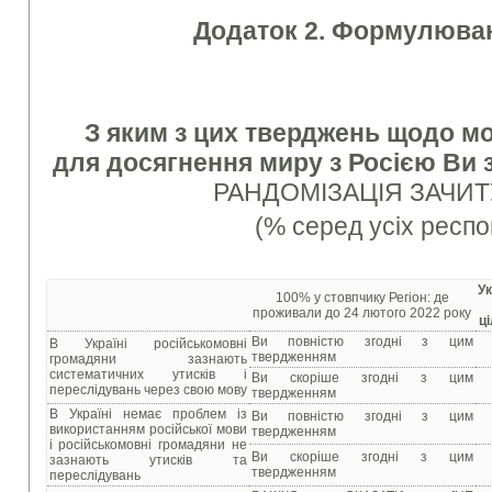
Додаток 2. Формулюван
З яким з цих тверджень щодо м
для досягнення миру з Росією Ви з
РАНДОМІЗАЦІЯ ЗАЧИ
(% серед усіх респо
Ук
100% у стовпчику Регіон: де
проживали до 24 лютого 2022 року
ц
Ви повністю згодні з цим
В Україні російськомовні
твердженням
громадяни зазнають
систематичних утисків і
Ви скоріше згодні з цим
переслідувань через свою мову
твердженням
В Україні немає проблем із
Ви повністю згодні з цим
використанням російської мови
твердженням
і російськомовні громадяни не
Ви скоріше згодні з цим
зазнають утисків та
твердженням
переслідувань