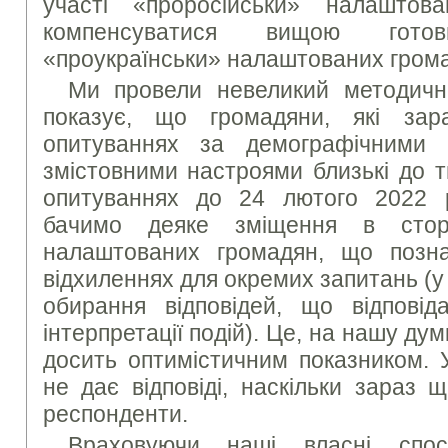
участі «проросійськи» налашто
компенсуватися вищою гото
«проукраїнськи» налаштованих грома
Ми провели невеликий методичн
показує, що громадяни, які за
опитуваннях за демографічними 
змістовними настроями близькі до т
опитуваннях до 24 лютого 2022 
бачимо деяке зміщення в сторо
налаштованих громадян, що позн
відхиленнях для окремих запитань (у
обирання відповідей, що відповіда
інтерпретації подій). Це, на нашу дум
досить оптимістичним показником. 
не дає відповіді, наскільки зараз щ
респонденти.
Враховуючи наші власні спос