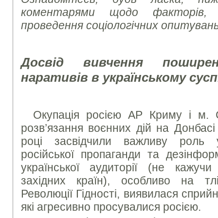
коментарями щодо факторів,
проведення соціологічних опитувань
Досвід вивчення поширен
наративів в українському сусп
Окупація росією АР Криму і м. 
розв’язання воєнних дій на Донбасі
році засвідчили важливу роль
російської пропаганди та дезінфор
української аудиторії (не кажуч
західних країн), особливо на тл
Революції Гідності, виявилася сприй
які агресивно просувалися росією.