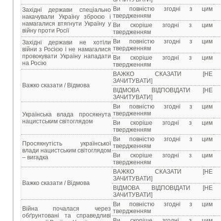
Ви повністю згодні з цим
Західні держави спеціально
твердженням
накачували Україну зброєю і
намагалися втягнути Україну у
Ви скоріше згодні з цим
війну проти Росії
твердженням
Ви повністю згодні з цим
Західні держави не хотіли
твердженням
війни з Росією і не намагалися
провокувати Україну нападати
Ви скоріше згодні з цим
на Росію
твердженням
ВАЖКО СКАЗАТИ [НЕ
ЗАЧИТУВАТИ]
Важко сказати / Відмова
ВІДМОВА ВІДПОВІДАТИ [НЕ
ЗАЧИТУВАТИ]
Ви повністю згодні з цим
твердженням
Українська влада просякнута
нацистським світоглядом
Ви скоріше згодні з цим
твердженням
Ви повністю згодні з цим
Просякнутість української
твердженням
влади нацистським світоглядом
Ви скоріше згодні з цим
– вигадка
твердженням
ВАЖКО СКАЗАТИ [НЕ
ЗАЧИТУВАТИ]
Важко сказати / Відмова
ВІДМОВА ВІДПОВІДАТИ [НЕ
ЗАЧИТУВАТИ]
Ви повністю згодні з цим
Війна почалася через
твердженням
обґрунтовані та справедливі
Ви скоріше згодні з цим