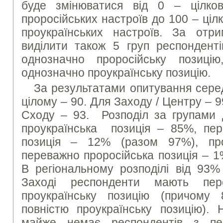
буде змінюватися від 0 – цілков
проросійських настроїв до 100 – ціл
проукраїнських настроїв. За от
виділити також 5 груп респонденті
однозначно проросійську позиц
однозначно проукраїнську позицію.
За результатами опитування серед
цілому – 90. Для Заходу / Центру – 9
Сходу – 93. Розподіл за групами д
проукраїнська позиція – 85%, пер
позиція – 12% (разом 97%), пр
переважно проросійська позиція – 1
В регіональному розподілі від 93
Заході респонденти мають пер
проукраїнську позицію (причом
повністю проукраїнську позицію). 
майже немає респондентів з пе