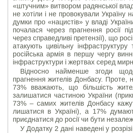
«штучним» витвором радянської влад
не хотіли і не провокували Україну н
думки про «нацистів» у владі Україн
почалася через прагнення росії пі
через справедливі претензії), що рос
атакують цивільну інфраструктуру 
російська армія в першу чергу винн
інфраструктури і жертвах серед мирн
Відносно найменше згоди щод
прагнення жителів Донбасу. Проте, 
73% вважають, що більшість жите
залишатися частиною України (прик
73% – самих жителів Донбасу кажут
лишатися в Україні), а 17% думают
приєднатися до росії чи бути незале
У Додатку 2 дані наведені у розрізі