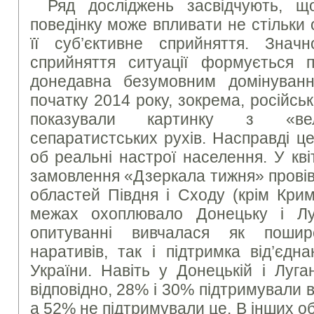
Ряд досліджень засвідчують, 
поведінку може впливати не стільки о
її суб’єктивне сприйняття. Знач
сприйняття ситуації формується 
донедавна безумовним домінуванн
початку 2014 року, зокрема, російськ
показували картинку з «вел
сепаратистських рухів. Насправді ц
об реальні настрої населення. У кв
замовлення «Дзеркала тижня» провів
областей Півдня і Сходу (крім Крим
межах охоплювало Донецьку і Луг
опитуванні вивчалася як пошире
наративів, так і підтримка від’єдна
України. Навіть у Донецькій і Луга
відповідно, 28% і 30% підтримували в
а 52% не підтримували це. В інших о