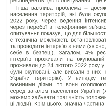
респондентів цього опитування – це 
Інша важлива проблема – досяж
населення територій, які були окуп
2022 року, через ведення інтенси
через перебої з телефонним зв’язк
опитування показує, що для більшост
є технічна можливість встановлюва
та проводити інтерв’ю з ними (звісно
себе в безпеці). Загалом, 4% ре
інтерв’ю проживали на окуповані
проживали до 24 лютого 2022 року у 
були окуповані, але виїхали з них 
України територію). У випадку т
воєнними діями, то вони охоплюют
серед загалом населення України (
можемо забувати трагічність положе
ці люди). Крім цього, значна частин