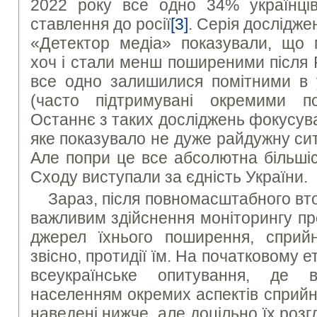
2022 року все одно 34% українців
ставлення до росії
[3]
. Серія дослідж
«Детектор медіа» показували, що п
хоч і стали менш поширеними після Р
все одно залишилися помітними в у
(часто підтримувані окремими по
Останнє з таких досліджень фокусувал
яке показувало не дуже райдужну ситу
Але попри це все абсолютна більшіс
Сходу виступали за єдність України.
Зараз, після повномасштабного вт
важливим здійснення моніторингу пр
джерел їхнього поширення, сприй
звісно, протидії їм. На початковому 
всеукраїнське опитування, де ви
населенням окремих аспектів сприйн
наведені нижче, але доцільно їх розг