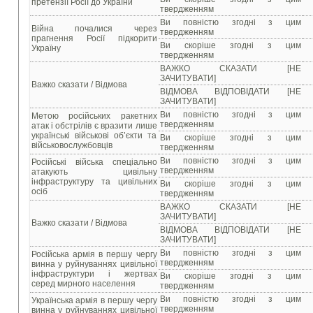
претензії Росії до України
твердженням
Ви повністю згодні з цим
Війна почалися через
твердженням
прагнення Росії підкорити
Ви скоріше згодні з цим
Україну
твердженням
ВАЖКО СКАЗАТИ [НЕ
ЗАЧИТУВАТИ]
Важко сказати / Відмова
ВІДМОВА ВІДПОВІДАТИ [НЕ
ЗАЧИТУВАТИ]
Ви повністю згодні з цим
Метою російських ракетних
твердженням
атак і обстрілів є вразити лише
українські військові об’єкти та
Ви скоріше згодні з цим
військовослужбовців
твердженням
Ви повністю згодні з цим
Російські війська спеціально
твердженням
атакують цивільну
інфраструктуру та цивільних
Ви скоріше згодні з цим
осіб
твердженням
ВАЖКО СКАЗАТИ [НЕ
ЗАЧИТУВАТИ]
Важко сказати / Відмова
ВІДМОВА ВІДПОВІДАТИ [НЕ
ЗАЧИТУВАТИ]
Ви повністю згодні з цим
Російська армія в першу чергу
твердженням
винна у руйнуваннях цивільної
інфраструктури і жертвах
Ви скоріше згодні з цим
серед мирного населення
твердженням
Ви повністю згодні з цим
Українська армія в першу чергу
твердженням
винна у руйнуваннях цивільної