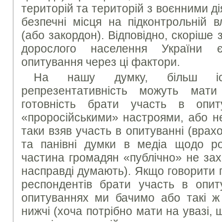
територій та територій з воєнними ді
безпечні місця на підконтрольній в
(або закордон). Відповідно, скоріше 
дорослого населення України 
опитування через ці фактори.
На нашу думку, більш іс
репрезентативність можуть мат
готовність брати участь в опи
«проросійськими» настроями, або не
таки взяв участь в опитуванні (вра
та панівні думки в медіа щодо рос
частина громадян «публічно» не зах
насправді думають). Якщо говорити 
респондентів брати участь в опиту
опитуваннях ми бачимо або такі ж
нижчі (хоча потрібно мати на увазі, 