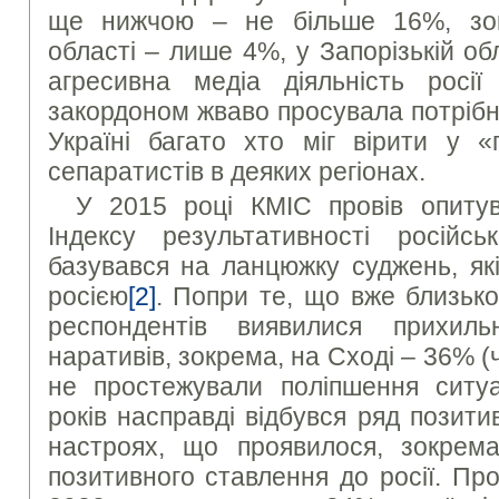
ще нижчою – не більше 16%, зок
області – лише 4%, у Запорізькій об
агресивна медіа діяльність росії
закордоном жваво просувала потрібні 
Україні багато хто міг вірити у «
сепаратистів в деяких регіонах.
У 2015 році КМІС провів опиту
Індексу результативності російсь
базувався на ланцюжку суджень, як
росією
[2]
. Попри те, що вже близьк
респондентів виявилися прихил
наративів, зокрема, на Сході – 36% (
не простежували поліпшення ситуац
років насправді відбувся ряд позити
настроях, що проявилося, зокрема
позитивного ставлення до росії. Пр