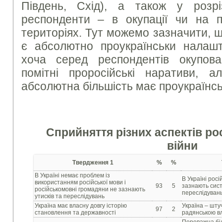
Південь, Схід), а також у розрі
респонденти – в окупації чи на пі
територіях. Тут можемо зазначити, щ
є абсолютно проукраїнськи налашт
хоча серед респондентів окупова
помітні проросійські наративи, 
абсолютна більшість має проукраїнсь
Сприйняття різних аспектів ро
війни
Твердження 1
%
%
В Україні немає проблем із
В Україні рос
використанням російської мови і
93
5
зазнають сист
російськомовні громадяни не зазнають
переслідувань
утисків та переслідувань
Україна має власну довгу історію
Україна – шту
97
2
становлення та державності
радянською вл
Переважна бі