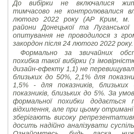
До вибірки не включалися жит
тимчасово не контролювалися в
лютого 2022 року (АР Крим, м. 
райони Донецької та Луганської
опитування не проводилося з гром
закордон після 24 лютого 2022 року.
Формально за звичайних обс
похибка такої вибірки (з імовірніст
дизайн-ефекту 1,1) не перевищувала
близьких до 50%, 2,1% для показни
1,5% - для показників, близьких
показників, близьких до 5%. За умов
формальної похибки додається 
відхилення, але при цьому отриман
зберігають високу репрезентатив
досить надійно аналізувати суспіль
Ознайомтесь, будь ласка, ни