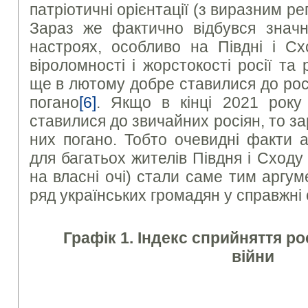
патріотичні орієнтації (з виразним р
Зараз же фактично відбувся значн
настроях, особливо на Півдні і Сх
віроломності і жорстокості росії та 
ще в лютому добре ставилися до рос
погано
[6]
. Якщо в кінці 2021 року
ставилися до звичайних росіян, то з
них погано. Тобто очевидні факти аг
для багатьох жителів Півдня і Сходу
на власні очі) стали саме тим аргу
ряд українських громадян у справжні с
Графік 1. Індекс сприйняття ро
війни