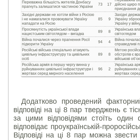
Переважна більшість жителів Донбасу
73
17
дійсно щиро п
прагнуть залишатися частиною України
приєднання до
Західні держави не хотіли війни з Росією
Західні держа
і не намагалися провокувати Україну
85
9
Україну зброє
нападати на Росію
Україну у війн
Просякнутість української влади
Українська вл
89
8
нацистським світоглядом – вигадка
світоглядом
Війна почалися через прагнення Росії
Війна почалас
94
4
підкорити Україну
справедливі пр
Російські війська спеціально атакують
Метою російсь
цивільну інфраструктуру та цивільних
89
8
обстрілів є вр
осіб
військові об’є
Російська армія в першу чергу винна у
Українська ар
руйнуваннях цивільної інфраструктури і
96
2
руйнуваннях ц
жертвах серед мирного населення
жертвах сере
Додатково проведений факторни
відповіді на ці 8 пар тверджень є ті
за цими відповідями стоїть один
відповідає проукраїнській-проросійськ
Відповіді на ці 8 пар можна звести