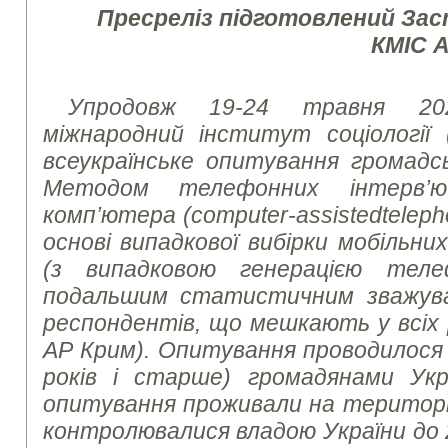
Пресреліз підготовлений За
КМІС 
Упродовж 19-24 травня 20
міжнародний інститут соціології 
всеукраїнське опитування громадсь
Методом телефонних інтерв’
комп’ютера (
computer
-
assisted
telep
основі випадкової вибірки мобільн
(з випадковою генерацією тел
подальшим статистичним зважув
респондентів, що мешкають у всіх р
АР Крим). Опитування проводилося з
років і старше) громадянами Укр
опитування проживали на території 
контролювалися владою України до 