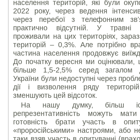
населення територій, які були окуп
2022 року, через ведення інтенси
через перебої з телефонним зв’я
практично відсутній. У травні 
проживали на цих територіях, зараз
територій – 0,3%. Але потрібно вр
частина населення продовжує виїжд
До початку вересня ми оцінювали, 
більше 1,5-2,5% серед загалом 
України були недоступні через пробле
дії і визволення ряду територ
зменшують цей відсоток.
На нашу думку, більш іс
репрезентативність можуть мат
готовність брати участь в опи
«проросійськими» настроями, або не
таки взяв участь в опитуванні (вра