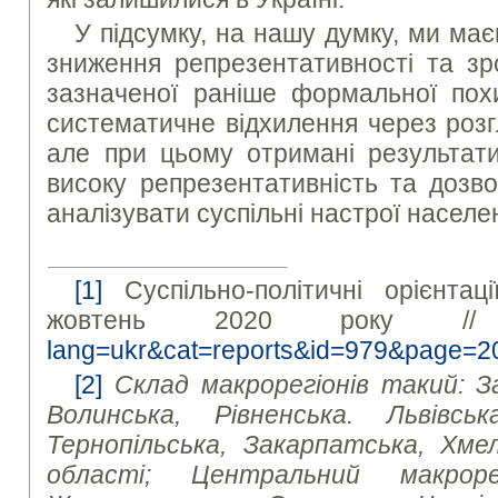
У підсумку, на нашу думку, ми ма
зниження репрезентативності та зр
зазначеної раніше формальної пох
систематичне відхилення через розг
але при цьому отримані результати
високу репрезентативність та дозв
аналізувати суспільні настрої населе
[1]
Суспільно-політичні орієнтаці
жовтень 2020 року 
lang=ukr&cat=reports&id=979&page=2
[2]
Склад макрорегіонів такий: З
Волинська, Рівненська. Львівська
Тернопільська, Закарпатська, Хмел
області; Центральний макроре