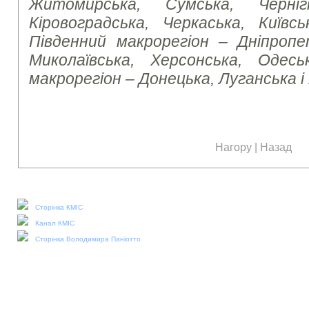
Житомирська, Сумська, Чернігі
Кіровоградська, Черкаська, Київсь
Південний макрорегіон – Дніпропет
Миколаївська, Херсонська, Одесь
макрорегіон – Донецька, Луганська і
Нагору
|
Назад
Наші соціальні медіа:
Сторінка КМІС
Канал КМІС
Сторінка Володимира Паніотто