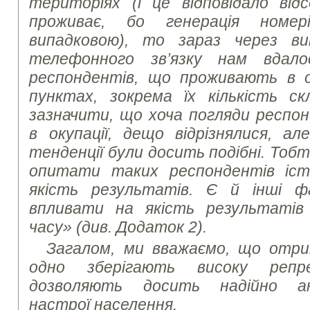
територіях (і це відповідало ві
проживає, бо генерація номер
випадковою), то зараз через в
телефонного зв’язку нам вдал
респондентів, що проживають в о
пунктах, зокрема їх кількість с
зазначити, що хоча погляди респон
в окупації, дещо відрізнялися, ал
тенденції були досить подібні. Тоб
опитати таких респондентів іс
якість результатів. Є й інші 
впливати на якість результатів
часу» (див. Додаток 2).
Загалом, ми вважаємо, що отри
одно зберігають високу репр
дозволяють досить надійно ана
настрої населення.