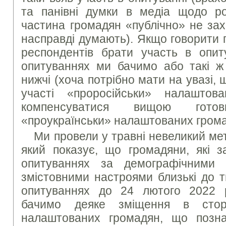
та панівні думки в медіа щодо рос
частина громадян «публічно» не зах
насправді думають). Якщо говорити 
респондентів брати участь в опиту
опитуваннях ми бачимо або такі ж
нижчі (хоча потрібно мати на увазі, 
участі «проросійськи» налашто
компенсуватися вищою гото
«проукраїнськи» налаштованих грома
Ми провели у травні невеликий ме
який показує, що громадяни, які з
опитуваннях за демографічними 
змістовними настроями близькі до т
опитуваннях до 24 лютого 2022 
бачимо деяке зміщення в сторо
налаштованих громадян, що позн