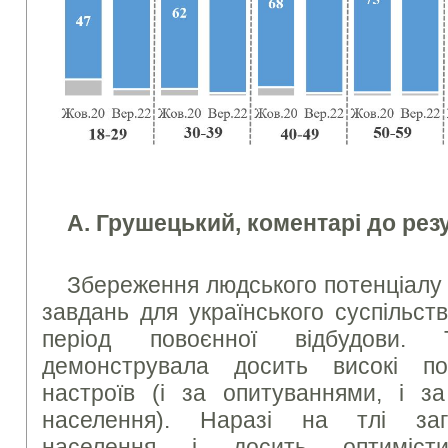
А. Грушецький, коментарі до рез
Збереження людського потенціалу 
завдань для українського суспільст
період повоєнної відбудови. Т
демонструвала досить високі пок
настроїв (і за опитуваннями, і з
населення). Наразі на тлі заг
населення і досить оптиміст