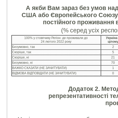
А якби Вам зараз без умов н
США або Європейського Союзу,
постійного проживання в
(% серед усіх респо
100% у стовпчику Регіон: де проживали до
Україна
24 лютого 2022 року
цілом
Безумовно, так
2
Скоріше, так
5
Скоріше, ні
21
Безумовно, ні
70
ВАЖКО СКАЗАТИ (НЕ ЗАЧИТУВАТИ)
1
ВІДМОВА ВІДПОВІДАТИ (НЕ ЗАЧИТУВАТИ)
0
Додаток 2. Мето
репрезентативності т
про