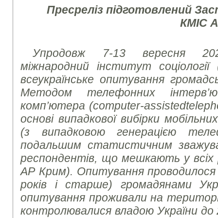
Пресреліз підготовлений За
КМІС 
Упродовж 7-13 вересня 20
міжнародний інститут соціології 
всеукраїнське опитування громадсь
Методом телефонних інтерв’
комп’ютера (
computer
-
assisted
telep
основі випадкової вибірки мобільн
(з випадковою генерацією тел
подальшим статистичним зважув
респондентів, що мешкають у всіх р
АР Крим). Опитування проводилося з
років і старше) громадянами Укр
опитування проживали на території 
контролювалися владою України до 