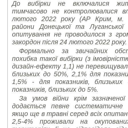
До вибірки не включалися жит
тимчасово не контролювалися в
лютого 2022 року (АР Крим, м. 
райони Донецької та Луганської
опитування не проводилося з гром
закордон після 24 лютого 2022 року.
Формально за звичайних обс
похибка такої вибірки (з імовірніст
дизайн-ефекту 1,1) не перевищувала
близьких до 50%, 2,1% для показни
1,5% - для показників, близьких
показників, близьких до 5%.
За умов війни крім зазначеної
додається певне систематичне в
якщо ще в травні серед всіх опита
2,5-4% проживали на окупован