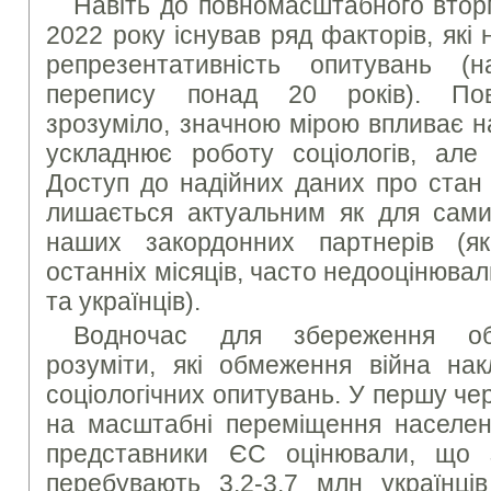
Навіть до повномасштабного вторг
2022 року існував ряд факторів, які
репрезентативність опитувань (на
перепису понад 20 років). Пов
зрозуміло, значною мірою впливає н
ускладнює роботу соціологів, але
Доступ до надійних даних про стан 
лишається актуальним як для самих
наших закордонних партнерів (як
останніх місяців, часто недооцінювал
та українців).
Водночас для збереження об’є
розуміти, які обмеження війна на
соціологічних опитувань. У першу че
на масштабні переміщення населен
представники ЄС оцінювали, що 
перебувають 3.2-3.7 млн українців