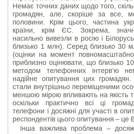
Немає точних даних щодо того, скіл
громадян, але, скоріше за все, 
половини. Крім цього, частина укр
країни, крім ЄС. Зокрема, значн
насильно вивезли в росію і Білорус
близько 1 млн). Серед близько 30 
(оцінки на момент повномасштабно
приблизно оцінювати, що близько 10
методом телефонних інтерв’ю не
надійне опитування цих громадян
стали внутрішньо переміщеними осо
меншою мірою впливають на якість 
оскільки практично всі ці грома
телефони і досяжні для участі в оп
респондентів цього опитування – це 
Інша важлива проблема – досяж