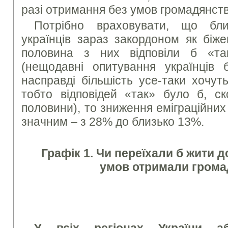
разі отримання без умов громадянст
Потрібно враховувати, що бл
українців зараз закордоном як біже
половина з них відповіли б «т
(нещодавні опитування українців б
насправді більшість усе-таки хочут
тобто відповідей «так» було б, с
половини), то зниження еміграційних
значним – з 28% до близько 13%.
Графік 1. Чи переїхали б жити д
умов отримали грома
У всіх регіонах України аб