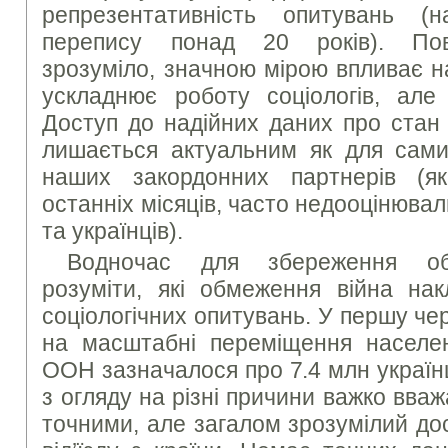
репрезентативність опитувань (на
перепису понад 20 років). Пов
зрозуміло, значною мірою впливає н
ускладнює роботу соціологів, але
Доступ до надійних даних про стан 
лишається актуальним як для самих
наших закордонних партнерів (як
останніх місяців, часто недооцінювал
та українців).
Водночас для збереження об’є
розуміти, які обмеження війна на
соціологічних опитувань. У першу че
на масштабні переміщення населенн
ООН зазначалося про 7.4 млн українц
з огляду на різні причини важко вваж
точними, але загалом зрозумілий до