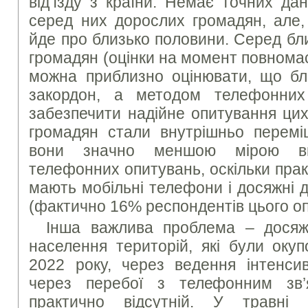
від’їзду з країни. Немає точних да
серед них дорослих громадян, але,
йде про близько половини. Серед бл
громадян (оцінки на момент повнома
можна приблизно оцінювати, що бл
закордон, а методом телефонних
забезпечити надійне опитування ци
громадян стали внутрішньо перем
вони значно меншою мірою вп
телефонних опитувань, оскільки прак
мають мобільні телефони і досяжні д
(фактично 16% респондентів цього о
Інша важлива проблема – досяж
населення територій, які були окуп
2022 року, через ведення інтенси
через перебої з телефонним зв’я
практично відсутній. У травні 