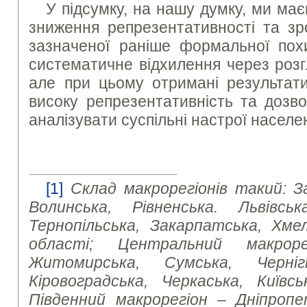
У підсумку, на нашу думку, ми ма
зниження репрезентативності та зр
зазначеної раніше формальної пох
систематичне відхилення через розг
але при цьому отримані результати
високу репрезентативність та дозв
аналізувати суспільні настрої населе
[1]
Склад макрорегіонів такий: З
Волинська, Рівненська. Львівська
Тернопільська, Закарпатська, Хмел
області; Центральний макроре
Житомирська, Сумська, Чернігі
Кіровоградська, Черкаська, Київсь
Південний макрорегіон – Дніпропет