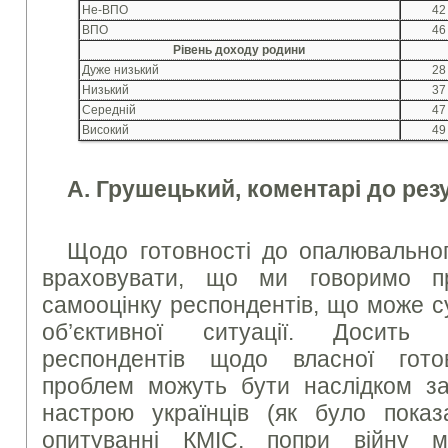
Не-ВПО
42
ВПО
46
Рівень доходу родини
Дуже низький
28
Низький
37
Середній
47
Високий
49
А. Грушецький, коментарі до рез
Щодо готовності до опалювальног
враховувати, що ми говоримо п
самооцінку респондентів, що може су
об’єктивної ситуації. Досить 
респондентів щодо власної гот
проблем можуть бути наслідком за
настрою українців (як було пока
опитуванні КМІС, попри війну 