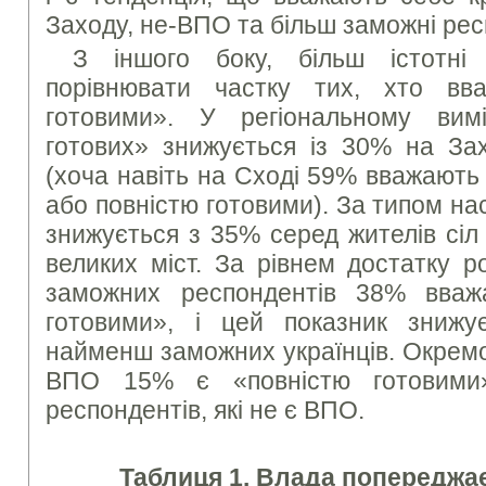
Заходу, не-ВПО та більш заможні ре
З іншого боку, більш істотні 
порівнювати частку тих, хто вв
готовими». У регіональному вимі
готових» знижується із 30% на За
(хоча навіть на Сході 59% вважають
або повністю готовими). За типом на
знижується з 35% серед жителів сіл
великих міст. За рівнем достатку 
заможних респондентів 38% вваж
готовими», і цей показник зниж
найменш заможних українців. Окрем
ВПО 15% є «повністю готовими
респондентів, які не є ВПО.
Таблиця 1. Влада попереджа