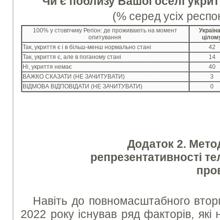
Чи є поблизу Вашої оселі укри
(% серед усіх респо
100% у стовпчику Регіон: де проживають на момент
Україна
опитування
цілом
Так, укриття є і в більш-менш нормально стані
42
Так, укриття є, але в поганому стані
14
Ні, укриття немає
40
ВАЖКО СКАЗАТИ (НЕ ЗАЧИТУВАТИ)
3
ВІДМОВА ВІДПОВІДАТИ (НЕ ЗАЧИТУВАТИ)
0
Додаток 2. Мето
репрезентативності т
про
Навіть до повномасштабного вторг
2022 року існував ряд факторів, які