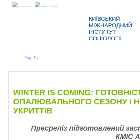
домашня
мапа сайту
КИЇВСЬКИЙ
МІЖНАРОДНИЙ
ІНСТИТУТ
СОЦІОЛОГІЇ
Укр
Eng
Рус
|
|
ПРО НАС
НОВИНИ
ПРЕС-РЕЛІЗИ ТА ЗВІТИ
WINTER IS COMING: ГОТОВНІС
ОПАЛЮВАЛЬНОГО СЕЗОНУ І 
УКРИТТІВ
Пресреліз підготовлений за
КМІС 