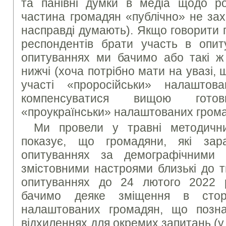
та панівні думки в медіа щодо рос
частина громадян «публічно» не зах
насправді думають). Якщо говорити 
респондентів брати участь в опиту
опитуваннях ми бачимо або такі ж
нижчі (хоча потрібно мати на увазі, 
участі «проросійськи» налашто
компенсуватися вищою гото
«проукраїнськи» налаштованих грома
Ми провели у травні методични
показує, що громадяни, які за
опитуваннях за демографічними 
змістовними настроями близькі до т
опитуваннях до 24 лютого 2022 
бачимо деяке зміщення в сторо
налаштованих громадян, що позн
відхиленнях для окремих запитань (у