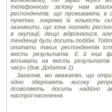
випадковою), то зараз через в
телефонного зв’язку нам вдал
респондентів, що проживають в о
пунктах, зокрема їх кількість с
зазначити, що хоча погляди респон
в окупації, дещо відрізнялися, ал
тенденції були досить подібні. Тоб
опитати таких респондентів іс
якість результатів. Є й інші 
впливати на якість результатів
часу» (див. Додаток 2).
Загалом, ми вважаємо, що отри
одно зберігають високу репр
дозволяють досить надійно ана
настрої населення.