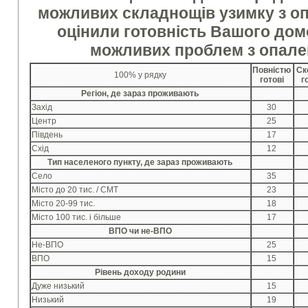
можливих складнощів узимку з оп
оцінили готовність Вашого до
можливих проблем з опале
Повністю
Ск
100% у рядку
готові
г
Регіон, де зараз проживають
Захід
30
Центр
25
Південь
17
Схід
12
Тип населеного пункту, де зараз проживають
Село
35
Місто до 20 тис. / СМТ
23
Місто 20-99 тис.
18
Місто 100 тис. і більше
17
ВПО чи не-ВПО
Не-ВПО
25
ВПО
15
Рівень доходу родини
Дуже низький
15
Низький
19