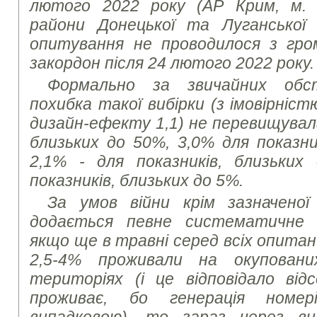
лютого 2022 року (АР Крим, м. 
райони Донецької та Луганської
опитування не проводилося з гром
закордон після 24 лютого 2022 року.
Формально за звичайних обс
похибка такої вибірки (з імовірніст
дизайн-ефекту 1,1) не перевищувала
близьких до 50%, 3,0% для показни
2,1% - для показників, близьких
показників, близьких до 5%.
За умов війни крім зазначеної
додається певне систематичне в
якщо ще в травні серед всіх опита
2,5-4% проживали на окупован
територіях (і це відповідало ві
проживає, бо генерація номер