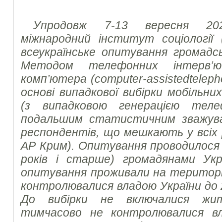
Упродовж 7-13 вересня 20
міжнародний інститут соціології 
всеукраїнське опитування громадсь
Методом телефонних інтерв’
комп’ютера (
computer
-
assisted
telep
основі випадкової вибірки мобільн
(з випадковою генерацією тел
подальшим статистичним зважув
респондентів, що мешкають у всіх р
АР Крим). Опитування проводилося з
років і старше) громадянами Укр
опитування проживали на території 
контролювалися владою України до 
До вибірки не включалися жит
тимчасово не контролювалися в