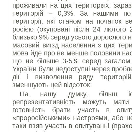
проживали на цих територіях, зараз
територій – 0,3%. За нашими по
території, які станом на початок в
росією (окуповані після 24 лютого 
близько 9% серед усього дорослого 
масовий виїзд населення з цих тери
мова йде про не менше половини нас
що не більше 3-5% серед загалом
України були недоступні через пробле
дії і визволення ряду територ
зменшують цей відсоток.
На нашу думку, більш іс
репрезентативність можуть мат
готовність брати участь в опи
«проросійськими» настроями, або не
таки взяв участь в опитуванні (вра