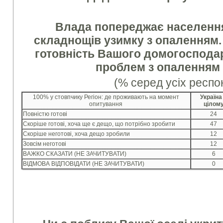
Влада попереджає населенн
складнощів узимку з опаленням. 
готовність Вашого домогоспода
проблем з опаленням
(% серед усіх респо
100% у стовпчику Регіон: де проживають на момент
Україна
опитування
цілом
Повністю готові
24
Скоріше готові, хоча ще є дещо, що потрібно зробити
47
Скоріше неготові, хоча дещо зробили
12
Зовсім неготові
12
ВАЖКО СКАЗАТИ (НЕ ЗАЧИТУВАТИ)
6
ВІДМОВА ВІДПОВІДАТИ (НЕ ЗАЧИТУВАТИ)
0