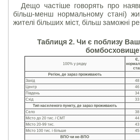
Дещо частіше говорять про наявні
більш-менш нормальному стані) жит
жителі більших міст, більш заможні р
Таблиця 2. Чи є поблизу Вашо
бомбосховище
Є,
100% у рядку
нормал
ста
Регіон, де зараз проживають
Захід
48
Центр
46
Південь
34
Схід
33
Тип населеного пункту, де зараз проживають
Село
38
Місто до 20 тис. / СМТ
44
Місто 20-99 тис.
43
Місто 100 тис. і більше
45
ВПО чи не-ВПО