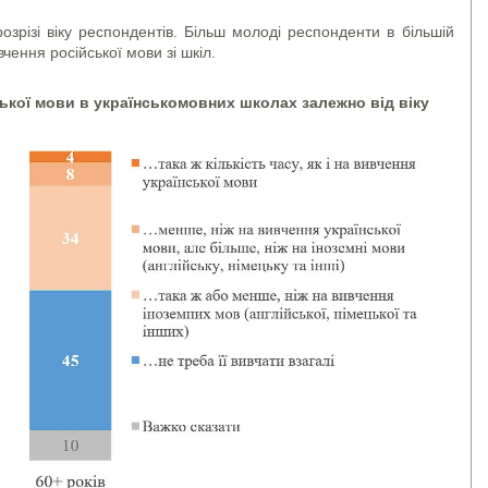
озрізі віку респондентів. Більш молоді респонденти в більшій
чення російської мови зі шкіл.
ької мови в українськомовних школах залежно від віку