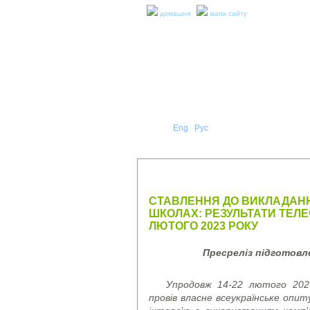
домашня
мапа сайту
Укр
Eng
Рус
|
|
ПРО Н
ПРЕС-РЕЛІЗИ ТА ЗВІТИ
СТАВЛЕННЯ ДО ВИКЛАДАНН
ШКОЛАХ: РЕЗУЛЬТАТИ ТЕЛ
ЛЮТОГО 2023 РОКУ
Пресреліз підготов
Упродовж 14-22 лютого 2023
провів власне всеукраїнське оп