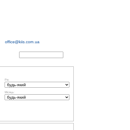
соціологічні та
маркетингові
дослідження
office@kiis.com.ua
АКТИ
ФІЛЬТР ЗА ДАТОЮ
Рік:
Місяць:
ТЕМАТИКА