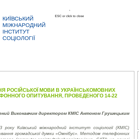
ESC or click to close
КИЇВСЬКИЙ
МІЖНАРОДНИЙ
ІНСТИТУТ
СОЦІОЛОГІЇ
АС
НОВИНИ
ПОСЛУГИ
ДАНІ
КОНТ
Я РОСІЙСЬКОЇ МОВИ В УКРАЇНСЬКОМОВНИХ
ЕФОННОГО ОПИТУВАННЯ, ПРОВЕДЕНОГО 14-22
лений Виконавчим директором КМІС Антоном Грушецьким
 року Київський міжнародний інститут соціології (КМІС)
итування громадської думки «Омнібус». Методом телефонних