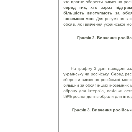
хто прагне зберегти вивчення росі
серед тих, хто зараз підтри
більшість виступають за обс
іноземних мов
. Для розуміння гл
обсязі, як і вивчення української мо
Графік 2.
Вивчення російс
На графіку 3 дані наведені за
українську чи російську. Серед рес
зберегти вивчення російської мови
більший за обсяг інших іноземних 
обрану для інтерв’ю, оскільки ос
89% респондентів обрали для інтерв
Графік 3.
Вивчення російськ