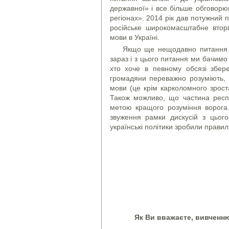
державної» і все більше обговорю
регіонах». 2014 рік дав потужний 
російське широкомасштабне втор
мови в Україні.
Якщо ще нещодавно питання мо
зараз і з цього питання ми бачимо 
хто хоче в певному обсязі збере
громадяни переважно розуміють, 
мови (це крім карколомного зроста
Також можливо, що частина респо
метою кращого розуміння ворога
звуження рамки дискусій з цьог
українські політики зробили правил
Як Ви вважаєте, вивченн