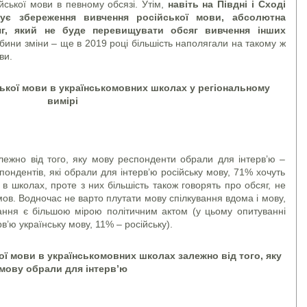
йської мови в певному обсязі. Утім,
навіть на Півдні і Сході
мує збереження вивчення російської мови, абсолютна
яг, який не буде перевищувати обсяг вивчення інших
ибини зміни – ще в 2019 році більшість наполягали на такому ж
ви.
ької мови в українськомовних школах у регіональному
вимірі
лежно від того, яку мову респонденти обрали для інтерв’ю –
пондентів, які обрали для інтерв’ю російську мову, 71% хочуть
 в школах, проте з них більшість також говорять про обсяг, не
мов. Водночас не варто плутати мову спілкування вдома і мову,
тання є більшою мірою політичним актом (у цьому опитуванні
’ю українську мову, 11% – російську).
ої мови в українськомовних школах залежно від того, яку
мову обрали для інтерв’ю