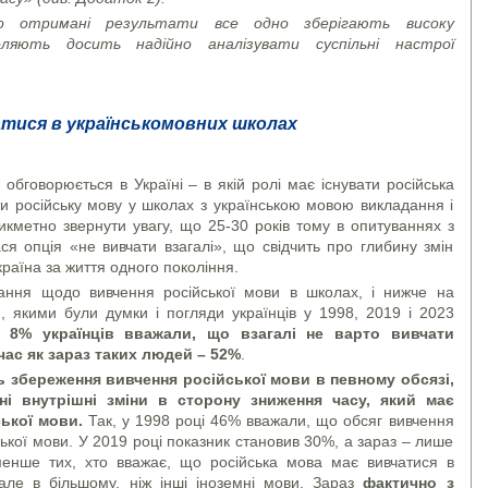
о отримані результати все одно зберігають високу
ляють досить надійно аналізувати суспільні настрої
атися в українськомовних школах
обговорюється в Україні – в якій ролі має існувати російська
ти російську мову у школах з українською мовою викладання і
икметно звернути увагу, що 25-30 років тому в опитуваннях з
ся опція «не вивчати взагалі», що свідчить про глибину змін
країна за життя одного покоління.
ання щодо вивчення російської мови в школах, і нижче на
, якими були думки і погляди українців у 1998, 2019 і 2023
 8% українців вважали, що взагалі не варто вивчати
час як зараз таких людей – 52%
.
ь збереження вивчення російської мови в певному обсязі,
ні внутрішні зміни в сторону зниження часу, який має
ької мови.
Так, у 1998 році 46% вважали, що обсяг вивчення
ської мови. У 2019 році показник становив 30%, а зараз – лише
нше тих, хто вважає, що російська мова має вивчатися в
 але в більшому, ніж інші іноземні мови. Зараз
фактично з