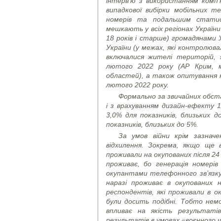
інтерв’ю з використанням комп
випадкової вибірки мобільних 
номерів та подальшим статис
мешкають у всіх регіонах України
18 років і старше) громадянами 
України (у межах, які контролюва
включалися жителі територій, 
лютого 2022 року (АР Крим, м
областей), а також опитування н
лютого 2022 року.
Формально за звичайних обста
і з врахуванням дизайн-ефекту 1
3,0% для показників, близьких д
показників, близьких до 5%.
За умов війни крім зазнач
відхилення. Зокрема, якщо ще 
проживали на окупованих після 24
проживає, бо генерація номері
окупантами телефонного зв’язку
наразі проживає в окупованих 
респондентів, які проживали в ок
були досить подібні. Тобто не
впливає на якість результат
результатів в умовах «воєнного ч