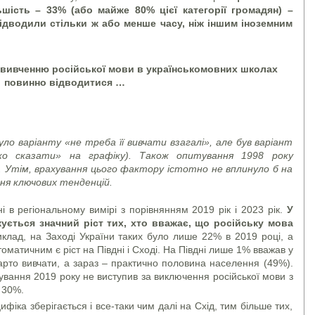
шість – 33% (або майже 80% цієї категорії громадян) –
відводили стільки ж або менше часу, ніж іншим іноземним
, вивченню російської мови в українськомовних школах
повинно відводитися …
уло варіанту «не треба її вивчати взагалі», але був варіант
ко сказати» на графіку). Також опитування 1998 року
 Утім, врахування цього фактору істотно не вплинуло б на
ня ключових тенденцій.
і в регіональному вимірі з порівнянням 2019 рік і 2023 рік.
У
ується значний ріст тих, хто вважає, що російську мова
лад, на Заході України таких було лише 22% в 2019 році, а
матичним є ріст на Півдні і Сході. На Півдні лише 1% вважав у
арто вивчати, а зараз – практично половина населення (49%).
тування 2019 року не виступив за виключення російської мови з
 30%.
фіка зберігається і все-таки чим далі на Схід, тим більше тих,