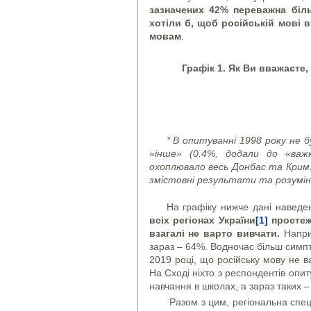
зазначених 42% переважна біль
хотіли б, щоб російській мові 
мовам
.
Графік 1. Як Ви вважаєте
* В опитуванні 1998 року не б
«інше» (0.4%, додали до «важ
охоплювало весь Донбас та Крим.
змістовні результати та розумін
На графіку нижче дані наведен
всіх регіонах України
[1]
простеж
взагалі не варто вивчати.
Наприк
зараз – 64%. Водночас більш симпто
2019 році, що російську мову не в
На Сході ніхто з респондентів опи
навчання в школах, а зараз таких –
Разом з цим, регіональна специ