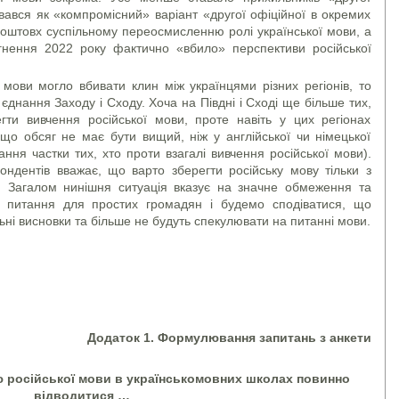
вався як «компромісний» варіант «другої офіційної в окремих
поштовх суспільному переосмисленню ролі української мови, а
гнення 2022 року фактично «вбило» перспективи російської
ви могло вбивати клин між українцями різних регіонів, то
єднання Заходу і Сходу. Хоча на Півдні і Сході ще більше тих,
гти вивчення російської мови, проте навіть у цих регіонах
що обсяг не має бути вищий, ніж у англійської чи німецької
ння частки тих, хто проти взагалі вивчення російської мови).
ндентів вважає, що варто зберегти російську мову тільки з
. Загалом нинішня ситуація вказує на значне обмеження та
о питання для простих громадян і будемо сподіватися, що
ьні висновки та більше не будуть спекулювати на питанні мови.
Додаток 1. Формулювання запитань з анкети
ю російської мови в українськомовних школах повинно
відводитися …