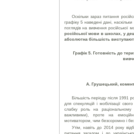
Оскільки зараз питання російс
графіку 5 наведені дані, наскільки
поглядів на вивчення російської 
російської мови в школах, у дещ
абсолютна більшість виступают
Графік 5. Готовність до тер
вивч
А. Грушецький, комент
Більшість періоду після 1991 р
для спекуляцій і мобілізації свог
слабку роль на раціональному 
важливими), проте на емоційн
мотиватором, чим безсоромно і без
Утім, навіть до 2014 року від
питання загалом і до українськ