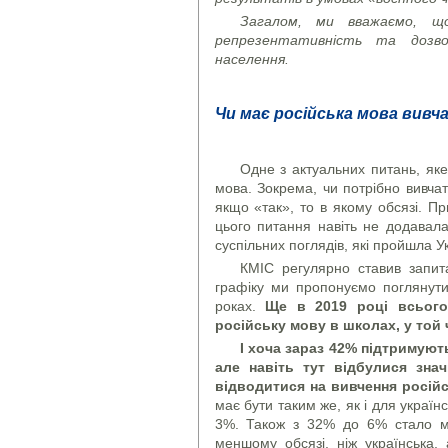
Загалом, ми вважаємо, щ
репрезентативність та дозво
населення.
Чи має російська мова вивч
Одне з актуальних питань, яке 
мова. Зокрема, чи потрібно вивча
якщо «так», то в якому обсязі. Пр
цього питання навіть не додавала
суспільних поглядів, які пройшла У
КМІС регулярно ставив запит
графіку ми пропонуємо поглянути
роках.
Ще в 2019 році всього
російську мову в школах, у той 
І хоча зараз 42% підтримуют
але навіть тут відбулися знач
відводитися на вивчення російс
має бути таким же, як і для україн
3%. Також з 32% до 6% стало ме
меншому обсязі, ніж українська,