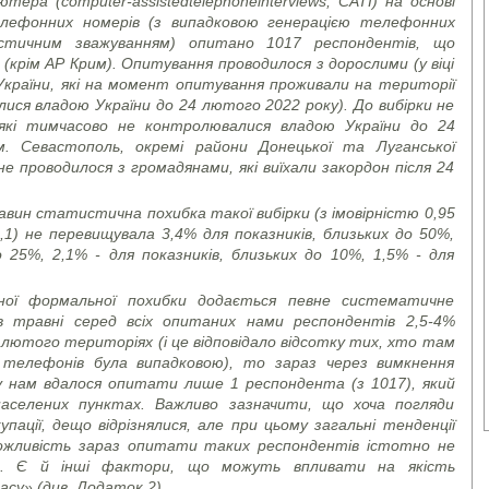
’ютера (
computer
-
assisted
telephone
interviews
, CATI)
на основі
телефонних номерів (з випадковою генерацією телефонних
тичним зважуванням) опитано 1017 респондентів, що
 (крім АР Крим). Опитування проводилося з дорослими (у віці
України, які на момент опитування проживали на території
лися владою України до 24 лютого 2022 року). До вибірки не
які тимчасово не контролювалися владою України до 24
. Севастополь, окремі райони Донецької та Луганської
е проводилося з громадянами, які виїхали закордон після 24
вин статистична похибка такої вибірки (з імовірністю 0,95
,1) не перевищувала 3,4% для показників, близьких до 50%,
о 25%, 2,1% - для показників, близьких до 10%, 1,5% - для
еної формальної похибки додається певне систематичне
в травні серед всіх опитаних нами респондентів 2,5-4%
 лютого територіях (і це відповідало відсотку тих, хто там
в телефонів була випадковою), то зараз через вимкнення
 нам вдалося опитати лише 1 респондента (з 1017), який
населених пунктах. Важливо зазначити, що хоча погляди
упації, дещо відрізнялися, але при цьому загальні тенденції
можливість зараз опитати таких респондентів істотно не
ів. Є й інші фактори, що можуть впливати на якість
асу» (див. Додаток 2).