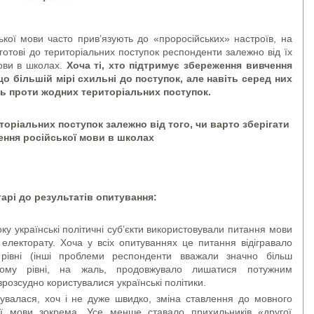
ької мови часто прив’язують до «проросійських» настроїв, на
 готові до територіальних поступок респонденти залежно від їх
мови в школах.
Хоча ті, хто підтримує збереження вивчення
о більшій мірі схильні до поступок, але навіть серед них
ь проти жодних територіальних поступок.
иторіальних поступок залежно від того, чи варто зберігати
ення російської мови в школах
арі до результатів опитування:
оку українські політичні суб’єкти використовували питання мови
о електорату. Хоча у всіх опитуваннях це питання відігравало
рівні (інші проблеми респонденти вважали значно більш
ому рівні, на жаль, продовжувало лишатися потужним
розсудно користувалися українські політики.
бувалася, хоч і не дуже швидко, зміна ставлення до мовного
ої мови зокрема. Усе менше ставало прихильників «другої