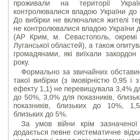
проживали на території Укра
контролювалися владою України до 
До вибірки не включалися жителі те
не контролювалися владою України д
(АР Крим, м. Севастополь, окремі
Луганської областей), а також опиту
громадянами, які виїхали закордон
року.
Формально за звичайних обставин
такої вибірки (з імовірністю 0,95 і
ефекту 1,1) не перевищувала 3,4% дл
до 50%, 3,0% для показників, близь
показників, близьких до 10%, 1,
близьких до 5%.
За умов війни крім зазначеної
додається певне систематичне відх