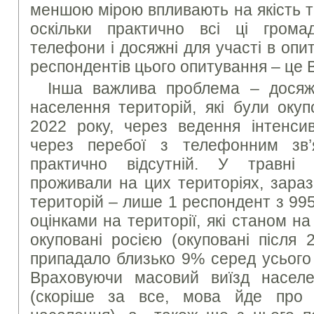
меншою мірою впливають на якість 
оскільки практично всі ці грома
телефони і досяжні для участі в оп
респондентів цього опитування – це 
Інша важлива проблема – досяж
населення територій, які були окуп
2022 року, через ведення інтенси
через перебої з телефонним зв’я
практично відсутній. У травні 
проживали на цих територіях, зараз
територій – лише 1 респондент з 99
оцінками на території, які станом н
окуповані росією (окуповані після 
припадало близько 9% серед усього
Враховуючи масовий виїзд населе
(скоріше за все, мова йде про