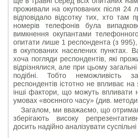
ще в травні серед всіх опитаних на
проживали на окупованих після 24 л
відповідало відсотку тих, хто там 
номерів телефонів була випадков
вимкнення окупантами телефонного
опитати лише 1 респондента (з 995),
в окупованих населених пунктах. В
хоча погляди респондентів, які прож
відрізнялися, але при цьому загальні
подібні. Тобто неможливість з
респондентів істотно не впливає на я
інші фактори, що можуть впливати н
умовах «воєнного часу» (див. методич
Загалом, ми вважаємо, що отриман
зберігають високу репрезентатив
досить надійно аналізувати суспільні