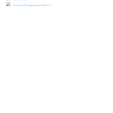
Сторінка Володимира Паніотто