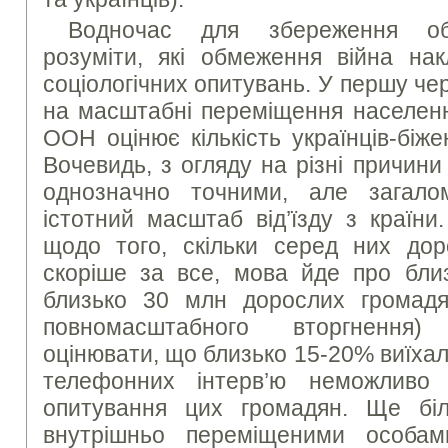
Водночас для збереження об’є
розуміти, які обмеження війна на
соціологічних опитувань. У першу че
на масштабні переміщення населенн
ООН оцінює кількість українців-біж
Вочевидь, з огляду на різні причини
однозначно точними, але загало
істотний масштаб від’їзду з країн
щодо того, скільки серед них дор
скоріше за все, мова йде про бли
близько 30 млн дорослих громадя
повномасштабного вторгнення
оцінювати, що близько 15-20% виїха
телефонних інтерв’ю неможливо 
опитування цих громадян. Ще бі
внутрішньо переміщеними особа