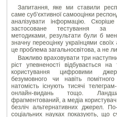
Запитання, яке ми ставили респ
саме суб’єктивної самооцінки респон
аналізувати інформацію. Скоріш
застосоване тестування за б
методиками, результати були б мен
значну переоцінку українцями своїх 
це проблема загальносвітова, а не ли
Важливо враховувати три наступн
ріст упевненості відбувається на 
користування цифровими дже
безумовного чи навіть помітного
натомість існують тисячі телеграм-
онлайн-видань тощо. Лан
фрагментований, а медіа користувач
безліч альтернативних джерел. По-
соціальних науках показують, що с