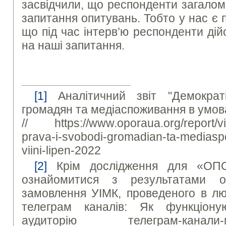
засвідчили, що респонденти загалом
запитання опитувань. Тобто у нас є 
що під час інтерв’ю респонденти ді
на наші запитання.
[1]
Аналітичний звіт "Демократ
громадян та медіаспоживання в умова
// https://www.oporaua.org/report/vi
prava-i-svobodi-gromadian-ta-medias
viini-lipen-2022
[2]
Крім дослідження для «ОПО
ознайомитися з результатами 
замовлення УІМК, проведеного в л
телеграм каналів: Як функціон
аудиторію телеграм-канал