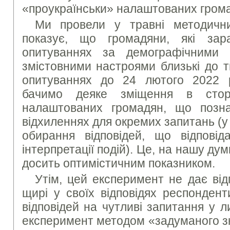
«проукраїнськи» налаштованих грома
Ми провели у травні методични
показує, що громадяни, які за
опитуваннях за демографічними 
змістовними настроями близькі до т
опитуваннях до 24 лютого 2022 
бачимо деяке зміщення в сторо
налаштованих громадян, що позн
відхиленнях для окремих запитань (у
обирання відповідей, що відповіда
інтерпретації подій). Це, на нашу дум
досить оптимістичним показником.
Утім, цей експеримент не дає відп
щирі у своїх відповідях респондент
відповідей на чутливі запитання у 
експеримент методом «задуманого з