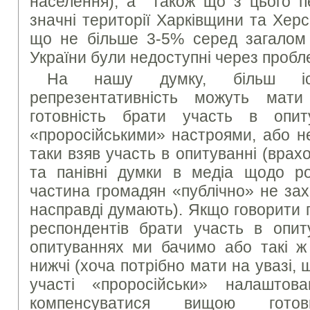
населення), а також що з цього пе
значні території Харківщини та Хер
що не більше 3-5% серед загалом
України були недоступні через пробле
На нашу думку, більш іс
репрезентативність можуть мат
готовність брати участь в опи
«проросійськими» настроями, або не
таки взяв участь в опитуванні (вра
та панівні думки в медіа щодо рос
частина громадян «публічно» не зах
насправді думають). Якщо говорити 
респондентів брати участь в опиту
опитуваннях ми бачимо або такі ж
нижчі (хоча потрібно мати на увазі, 
участі «проросійськи» налашто
компенсуватися вищою гото