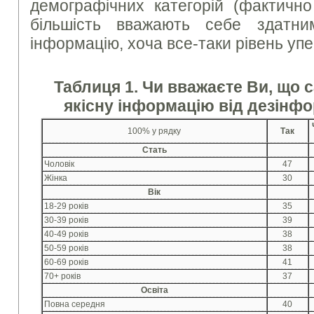
демографічних категорій (фактично
більшість вважають себе здатним
інформацію, хоча все-таки рівень упе
Таблиця 1.
Чи вважаєте Ви, що с
якісну інформацію від дезінфо
100% у рядку
Так
Стать
Чоловік
47
Жінка
30
Вік
18-29 років
35
30-39 років
39
40-49 років
38
50-59 років
38
60-69 років
41
70+ років
37
Освіта
Повна середня
40