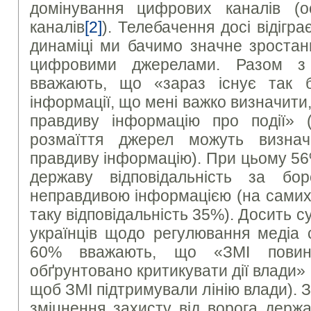
домінування цифрових каналів (о
каналів
[2]
). Телебачення досі відігра
динаміці ми бачимо значне зростан
цифровими джерелами. Разом з
вважають, що «зараз існує так б
інформації, що мені важко визначити,
правдиву інформацію про події» 
розмаїття джерел можуть визна
правдиву інформацію). При цьому 5
державу відповідальність за б
неправдивою інформацією (на самих
таку відповідальність 35%). Досить с
українців щодо регулювання медіа 
60% вважають, що «ЗМІ повинн
обґрунтовано критикувати дії влади» 
щоб ЗМІ підтримували лінію влади). З
зміцнення захисту від ворога держ