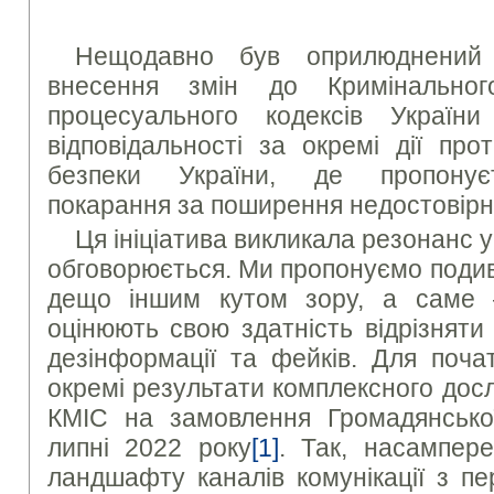
Нещодавно був оприлюднений
внесення змін до Кримінальног
процесуального кодексів Україн
відповідальності за окремі дії про
безпеки України, де пропонує
покарання за поширення недостовірно
Ця ініціатива викликала резонанс у
обговорюється. Ми пропонуємо подив
дещо іншим кутом зору, а саме –
оцінюють свою здатність відрізняти
дезінформації та фейків. Для поча
окремі результати комплексного дос
КМІС на замовлення Громадянськ
липні 2022 року
[1]
. Так, насампер
ландшафту каналів комунікації з п