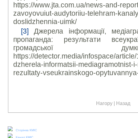
https://www.jta.com.ua/news-and-report
zavoyovuiut-audytoriiu-telehram-kanaly
doslidzhennia-uimk/
[3]
Джерела інформації, медіагра
пропаганда: результати всеукра
громадської 
https://detector.media/infospace/articl
dzherela-informatsii-mediagramotnist-
rezultaty-vseukrainskogo-opytuvanny
Нагору
|
Назад
Наші соціальні медіа:
Сторінка КМІС
Канал КМІС