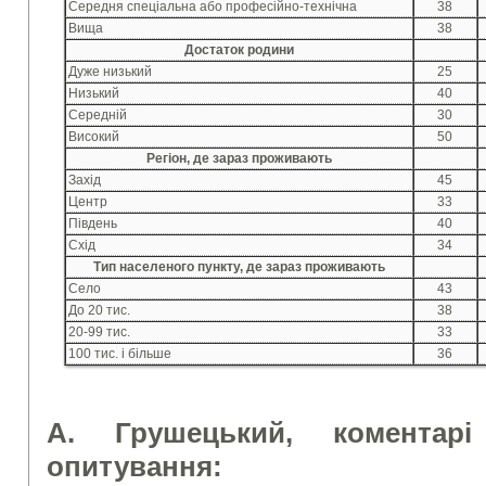
Середня спеціальна або професійно-технічна
38
Вища
38
Достаток родини
Дуже низький
25
Низький
40
Середній
30
Високий
50
Регіон, де зараз проживають
Захід
45
Центр
33
Південь
40
Схід
34
Тип населеного пункту, де зараз проживають
Село
43
До 20 тис.
38
20-99 тис.
33
100 тис. і більше
36
А. Грушецький, коментарі
опитування: