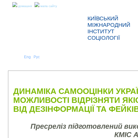
домашня
мапа сайту
КИЇВСЬКИЙ
МІЖНАРОДНИЙ
ІНСТИТУТ
СОЦІОЛОГІЇ
Укр
Eng
Рус
|
|
ПРО НАС
НОВИНИ
ПРЕС-РЕЛІЗИ ТА ЗВІТИ
ДИНАМІКА САМООЦІНКИ УКРА
МОЖЛИВОСТІ ВІДРІЗНЯТИ ЯК
ВІД ДЕЗІНФОРМАЦІЇ ТА ФЕЙКІ
Пресреліз підготовлений ви
КМІС 