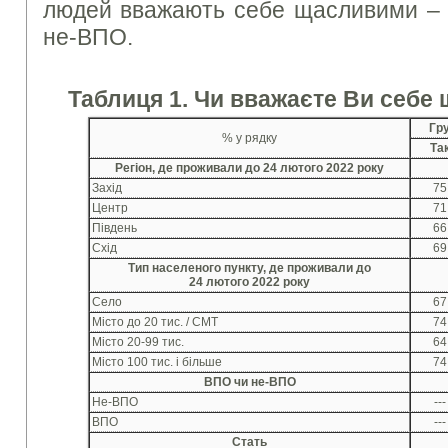
людей вважають себе щасливими –
не-ВПО.
Таблиця 1. Чи вважаєте Ви себ
Гр
% у рядку
Та
Регіон, де проживали до 24 лютого 2022 року
Захід
75
Центр
71
Південь
66
Схід
69
Тип населеного пункту, де проживали до
24 лютого 2022 року
Село
67
Місто до 20 тис. / СМТ
74
Місто 20-99 тис.
64
Місто 100 тис. і більше
74
ВПО чи не-ВПО
Не-ВПО
---
ВПО
---
Стать