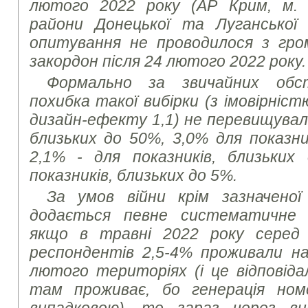
лютого 2022 року (АР Крим, м. 
райони Донецької та Луганської
опитування не проводилося з гром
закордон після 24 лютого 2022 року.
Формально за звичайних обс
похибка такої вибірки (з імовірніст
дизайн-ефекту 1,1) не перевищувала
близьких до 50%, 3,0% для показни
2,1% - для показників, близьких
показників, близьких до 5%.
За умов війни крім зазначеної
додається певне систематичне в
якщо в травні 2022 року серед
респондентів 2,5-4% проживали на
лютого територіях (і це відповіда
там проживає, бо генерація ном