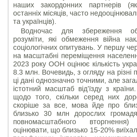
наших закордонних партнерів (як
останніх місяців, часто недооцінювал
та українців).
Водночас для збереження об’є
розуміти, які обмеження війна на
соціологічних опитувань. У першу че
на масштабні переміщення населенн
2023 року ООН оцінює кількість укра
8.3 млн. Вочевидь, з огляду на різні
ці дані однозначно точними, але заг
істотний масштаб від’їзду з країн
щодо того, скільки серед них дор
скоріше за все, мова йде про бли
близько 30 млн дорослих громадя
повномасштабного вторгнення
оцінювати, що близько 15-20% виїха