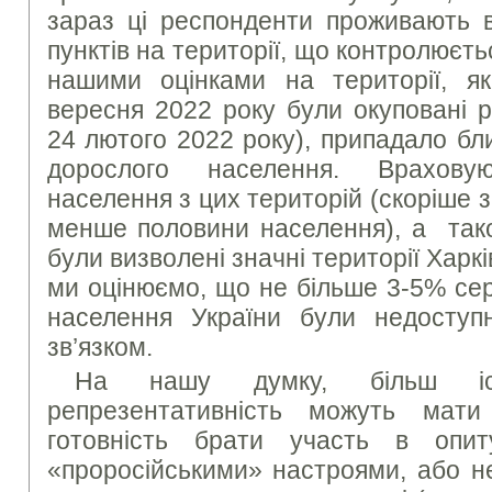
зараз ці респонденти проживають 
пунктів на території, що контролюєть
нашими оцінками на території, я
вересня 2022 року були окуповані р
24 лютого 2022 року), припадало бл
дорослого населення. Врахову
населення з цих територій (скоріше з
менше половини населення), а тако
були визволені значні території Хар
ми оцінюємо, що не більше 3-5% се
населення України були недоступ
зв’язком.
На нашу думку, більш іс
репрезентативність можуть мат
готовність брати участь в опи
«проросійськими» настроями, або не