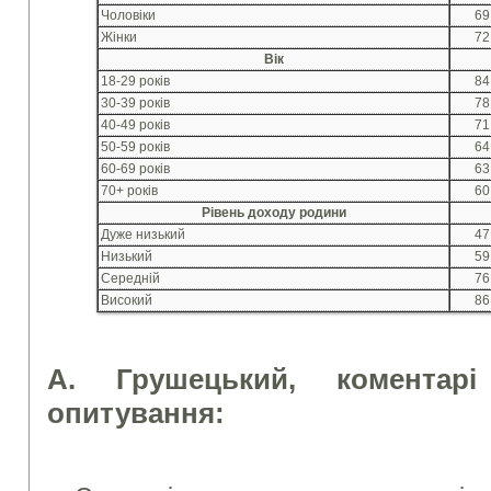
Чоловіки
69
Жінки
72
Вік
18-29 років
84
30-39 років
78
40-49 років
71
50-59 років
64
60-69 років
63
70+ років
60
Рівень доходу родини
Дуже низький
47
Низький
59
Середній
76
Високий
86
А. Грушецький, коментарі
опитування: