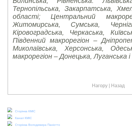
Волинська, Рівненська. Львівська
Тернопільська, Закарпатська, Хмел
області; Центральний макроре
Житомирська, Сумська, Чернігі
Кіровоградська, Черкаська, Київсь
Південний макрорегіон – Дніпропет
Миколаївська, Херсонська, Одесь
макрорегіон – Донецька, Луганська і
Нагору
|
Назад
Наші соціальні медіа:
Сторінка КМІС
Канал КМІС
Сторінка Володимира Паніотто