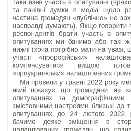
таки взяв участь в опитуванні (вра
та панівні думки в медіа щодо рос
частина громадян «публічно» не зах
насправді думають). Якщо говорити 
респондентів брати участь в опиту
опитуваннях ми бачимо або такі ж
нижчі (хоча потрібно мати на увазі, 
участі «проросійськи» налашто
компенсуватися вищою гото
«проукраїнськи» налаштованих грома
Ми провели у травні 2022 року ме
який показує, що громадяни, які з
опитуваннях за демографічними 
змістовними настроями близькі до т
опитуваннях до 24 лютого 2022 
бачимо деяке зміщення в сторо
налаштованих громадян, що позн