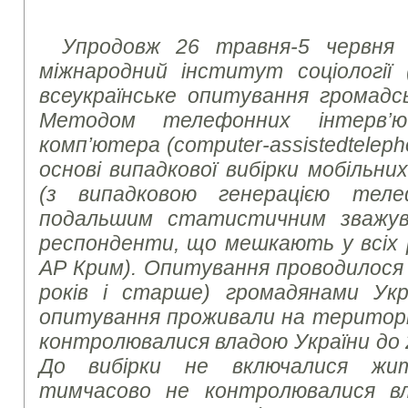
Упродовж 26 травня-5 червня 
міжнародний інститут соціології 
всеукраїнське опитування громадсь
Методом телефонних інтерв’
комп’ютера (
computer
-
assisted
telep
основі випадкової вибірки мобільн
(з випадковою генерацією тел
подальшим статистичним зважув
респонденти, що мешкають у всіх р
АР Крим). Опитування проводилося з
років і старше) громадянами Укр
опитування проживали на території 
контролювалися владою України до 
До вибірки не включалися жит
тимчасово не контролювалися в