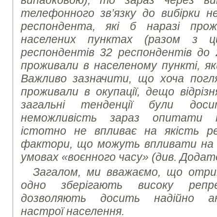
випадковою), то зараз через в
телефонного зв’язку до вибірки 
респондента, які б наразі про
населених пунктах
(разом з ц
респондентів 32 респондентів до
проживали в населеному пункті, як
Важливо зазначити, що хоча погля
проживали в окупації, дещо відріз
загальні тенденції були доси
неможливість зараз опитати т
істотно не впливає на якість ре
фактори, що можуть впливати на 
умовах «воєнного часу» (див. Додато
Загалом, ми вважаємо, що отри
одно зберігають високу репр
дозволяють досить надійно ана
настрої населення.