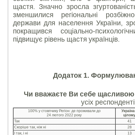
щастя. Значно зросла згуртованіст
зменшилися регіональні розбіжно
держави для населення України, зр
покращився соціально-психологі
підвищує рівень щастя українців.
Додаток 1. Формулюван
Чи вважаєте Ви себе щасливо
усіх респонденті
100% у стовпчику Регіон: де проживали до
Україна
24 лютого 2022 року
цілом
Так
41
Скоріше так, ніж ні
28
І так, і ні
13