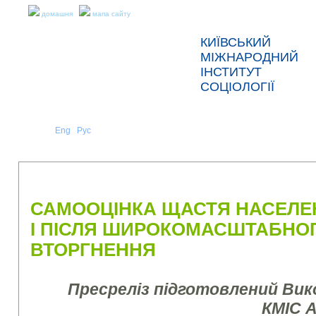
домашня
мапа сайту
КИЇВСЬКИЙ
МІЖНАРОДНИЙ
ІНСТИТУТ
СОЦІОЛОГІЇ
Укр
Eng
Рус
|
|
ПРО НАС
НОВИНИ
ПРЕС-РЕЛІЗИ ТА ЗВІТИ
САМООЦІНКА ЩАСТЯ НАСЕЛЕН
І ПІСЛЯ ШИРОКОМАСШТАБНО
ВТОРГНЕННЯ
Пресреліз підготовлений Ви
КМІС 