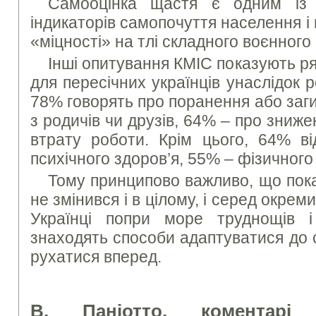
Самооцінка щастя є одним із 
індикаторів самопочуття населення 
«міцності» на тлі складного воєнного 
Інші опитування КМІС показують ря
для пересічних українців унаслідок р
78% говорять про поранення або заг
з родичів чи друзів, 64% – про зниже
втрату роботи. Крім цього, 64% ві
психічного здоров’я, 55% – фізичного
Тому принципово важливо, що пок
не змінився і в цілому, і серед окрем
Українці попри море труднощів і
знаходять способи адаптуватися до 
рухатися вперед.
В. Паніотто, коментарі 