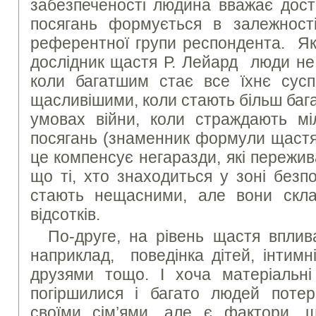
забезпеченості людина вважає дост
посягань формується в залежності
референтної групи респондента. Як
дослідник щастя Р. Лейард люди не
коли багатшим стає все їхнє сусп
щасливішими, коли стають більш багат
умовах війни, коли страждають мі
посягань (знаменник формули щастя)
це компенсує негаразди, які пережи
що ті, хто знаходиться у зоні безп
стають нещасними, але вони скла
відсотків.
По-друге, на рівень щастя вплив
наприклад, поведінка дітей, інтимн
друзями тощо. І хоча матеріальн
погіршилися і багато людей потер
своїми сім’ями, але є фактори, 