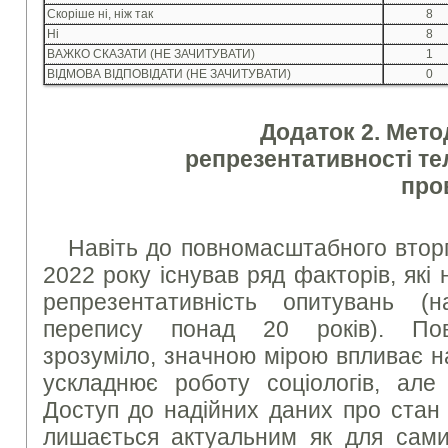
Скоріше ні, ніж так
8
Ні
8
ВАЖКО СКАЗАТИ (НЕ ЗАЧИТУВАТИ)
1
ВІДМОВА ВІДПОВІДАТИ (НЕ ЗАЧИТУВАТИ)
0
Додаток 2. Мето
репрезентативності т
про
Навіть до повномасштабного вторг
2022 року існував ряд факторів, які
репрезентативність опитувань (на
перепису понад 20 років). Пов
зрозуміло, значною мірою впливає н
ускладнює роботу соціологів, але
Доступ до надійних даних про стан 
лишається актуальним як для самих