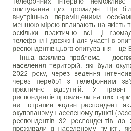
телефонних інтерв’ю неможливо 
опитування цих громадян. Ще бі
внутрішньо переміщеними особа
меншою мірою впливають на якість 
оскільки практично всі ці грома
телефони і досяжні для участі в оп
респондентів цього опитування – це 
Інша важлива проблема – досяж
населення територій, які були окуп
2022 року, через ведення інтенси
через перебої з телефонним зв’я
практично відсутній. У травн
респондентів проживали на цих терит
не потрапив жоден респондент, як
окупованому населеному пункті (разо
респондентів 32 респондентів до
проживали в населеному пункті, як