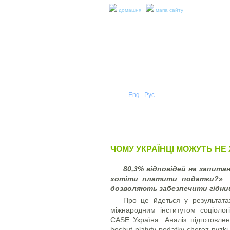
домашня
мапа сайту
Укр
Eng
Рус
|
|
ПРО Н
ПРЕС-РЕЛІЗИ ТА ЗВІТИ
ЧОМУ УКРАЇНЦІ МОЖУТЬ НЕ
80,3% відповідей на запита
хотіти платити податки?» пр
дозволяють забезпечити гідний
Про це йдеться у результата
міжнародним інститутом соціолог
CASE Україна. Аналіз підготовлено
hochut-platyty-podatky-cherez-nyzk