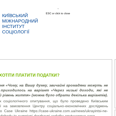
ESC or click to close
КИЇВСЬКИЙ
МІЖНАРОДНИЙ
ІНСТИТУТ
СОЦІОЛОГІЇ
АС
НОВИНИ
ПОСЛУГИ
ДАНІ
КОНТ
 ХОТІТИ ПЛАТИТИ ПОДАТКИ?
ння «Чому, на Вашу думку, звичайні громадяни можуть не
иходилось на варіант «Через низькі доходи, які не
 рівень життя» (можна було обрати декілька варіантів).
х соціологічного опитування, що було проведено Київським
ії на замовлення Центру соціально-економічних досліджень
 Case Ukraine https://case-ukraine.com.ua/news/ukrayintsi-ne-
i-dohody-ta-sumnivni-derzhavni-vydatky-opytuvannya-case-