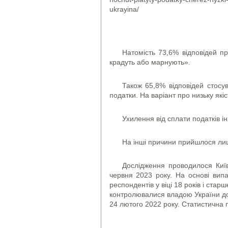
ukrayina/
Натомість 73,6% відповідей п
крадуть або марнують».
Також 65,8% відповідей стосу
податки. На варіант про низьку як
Ухилення від сплати податків 
На інші причини прийшлося лиш
Дослідження проводилося Київ
червня 2023 року. На основі вип
респондентів у віці 18 років і стар
контролювалися владою України до 
24 лютого 2022 року. Статистична 