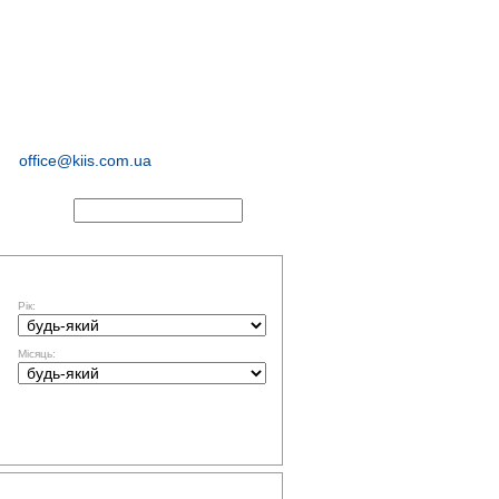
соціологічні та
маркетингові
дослідження
office@kiis.com.ua
АКТИ
ФІЛЬТР ЗА ДАТОЮ
Рік:
Місяць:
ТЕМАТИКА