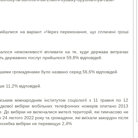
рийшлися на варіант «Через переконання, що сплачені гроші
валося неможливості впливати на те, куди держава витрачає
ість державних послуг прийшлося 59,8% відповідей.
іншими громадянами було названо серед 56,6% відповідей.
е 11,2% відповідей.
ським міжнародним інститутом соціології з 11 травня по 12
адкової вибірки мобільних телефонних номерів опитано 2013
ше. До вибірки не включалися жителі територій, які тимчасово не
24 лютого 2022 року та громадяни, які виїхали закордон після
похибка вибірки не перевищує 2,4%