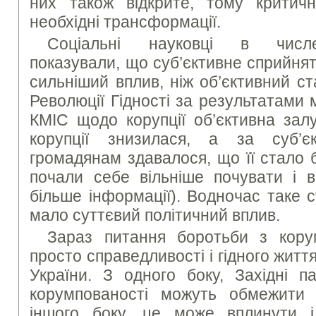
них також відкрите, тому критич
необхідні трансформації.
Соціальні науковці в числе
показували, що суб’єктивне сприйнят
сильніший вплив, ніж об’єктивний ста
Революції Гідності за результатами
КМІС щодо корупції об’єктивна зал
корупції знизилася, а за суб’є
громадянам здавалося, що її стало 
почали себе вільніше почувати і в
більше інформації). Водночас таке 
мало суттєвий політичний вплив.
Зараз питання боротьби з кору
просто справедливості і гідного життя
України. З одного боку, Західні п
корумпованості можуть обмежити 
іншого боку, це може вплинути 