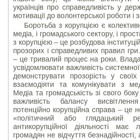
українців про справедливість у дер
мотивації до волонтерської роботи і з
Боротьба з корупцією є колективн
медіа, і громадського сектору, і про
з корупцією – це розбудова інституц
прозорих і справедливих правил гри
– це тривалий процес на роки. Влада
усвідомлювати важливість системної
демонструвати прозорість у своїх
взаємодіяти та комунікувати з мед
Медіа та громадськість зі свого бо
важливість балансу висвітлення
потенційно корупційна справа – це н
«політичний або глядацький ре
антикорупційної діяльності має 
громадян не відчуття безнадійності, 