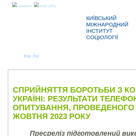
домашня
мапа сайту
КИЇВСЬКИЙ
МІЖНАРОДНИЙ
ІНСТИТУТ
СОЦІОЛОГІЇ
Укр
Eng
Рус
|
|
ПРО НАС
НОВИНИ
ПРЕС-РЕЛІЗИ ТА ЗВІТИ
СПРИЙНЯТТЯ БОРОТЬБИ З КО
УКРАЇНІ: РЕЗУЛЬТАТИ ТЕЛЕФ
ОПИТУВАННЯ, ПРОВЕДЕНОГО 
ЖОВТНЯ 2023 РОКУ
Пресреліз підготовлений ви