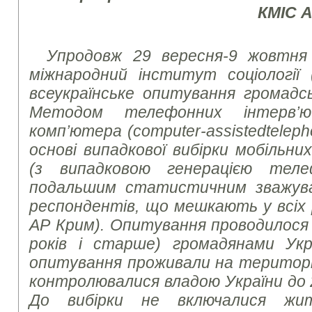
КМІС 
Упродовж 29 вересня-9 жовтня 
міжнародний інститут соціології 
всеукраїнське опитування громадсь
Методом телефонних інтерв’
комп’ютера (
computer
-
assisted
telep
основі випадкової вибірки мобільн
(з випадковою генерацією тел
подальшим статистичним зважув
респондентів, що мешкають у всіх р
АР Крим). Опитування проводилося з
років і старше) громадянами Укр
опитування проживали на території 
контролювалися владою України до 
До вибірки не включалися жит