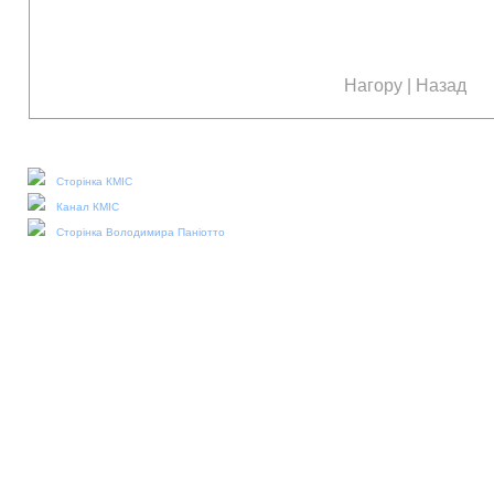
Нагору
|
Назад
Наші соціальні медіа:
Сторінка КМІС
Канал КМІС
Сторінка Володимира Паніотто