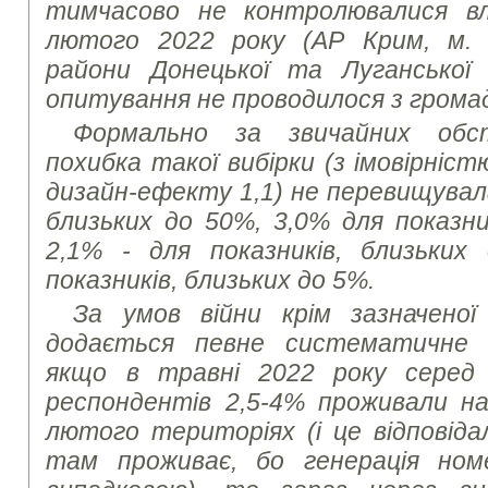
тимчасово не контролювалися в
лютого 2022 року (АР Крим, м. 
райони Донецької та Луганської
опитування не проводилося з грома
Формально за звичайних обс
похибка такої вибірки (з імовірніст
дизайн-ефекту 1,1) не перевищувала
близьких до 50%, 3,0% для показни
2,1% - для показників, близьких
показників, близьких до 5%.
За умов війни крім зазначеної
додається певне систематичне в
якщо в травні 2022 року серед
респондентів 2,5-4% проживали на
лютого територіях (і це відповіда
там проживає, бо генерація ном