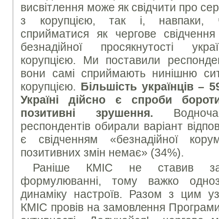
висвітлення може як свідчити про се
з корупцією, так і, навпаки, 
сприйматися як чергове свідчення 
безнадійної просякнутості украї
корупцією. Ми поставили респонде
вони самі сприймають нинішню си
корупцією.
Більшість українців – 
Україні дійсно є спроби борот
позитивні зрушення.
Водноч
респондентів обирали варіант відпов
є свідченням «безнадійної корум
позитивних змін немає» (34%).
Раніше КМІС не ставив за
формулюванні, тому важко одно
динаміку настроїв. Разом з цим уз
КМІС провів на замовлення Програми