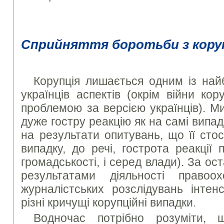
Сприйняття боротьби з коруп
Корупція лишається одним із най
українців аспектів (окрім війни ко
проблемою за версією українців). М
дуже гостру реакцію як на самі випадки
на результати опитувань, що її сто
випадку, до речі, гострота реакції
громадськості, і серед влади). За оста
результатами діяльності правоо
журналістських розслідувань інтен
різні кричущі корупційні випадки.
Водночас потрібно розуміти, 