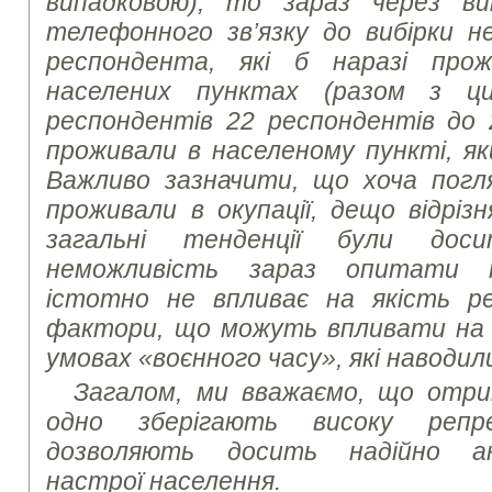
випадковою), то зараз через в
телефонного зв’язку до вибірки 
респондента, які б наразі про
населених пунктах
(разом з ц
респондентів 22 респондентів до
проживали в населеному пункті, як
Важливо зазначити, що хоча погля
проживали в окупації, дещо відріз
загальні тенденції були доси
неможливість зараз опитати т
істотно не впливає на якість ре
фактори, що можуть впливати на 
умовах «воєнного часу», які наводил
Загалом, ми вважаємо, що отри
одно зберігають високу репр
дозволяють досить надійно ана
настрої населення.