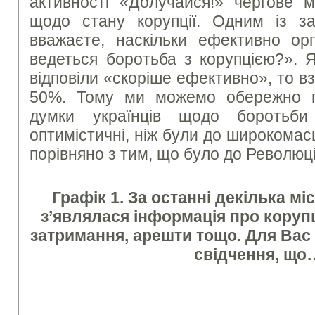
активності «Долучайся!» чергове 
щодо стану корупції. Одним із з
вважаєте, наскільки ефективно ор
ведеться боротьба з корупцією?». 
відповіли «скоріше ефективно», то в
50%. Тому ми можемо обережно п
думки українців щодо боротьби
оптимістичні, ніж були до широкомас
порівняно з тим, що було до Революції
Графік 1. За останні декілька мі
з’являлася інформація про корупц
затримання, арешти тощо. Для Вас 
свідчення, що