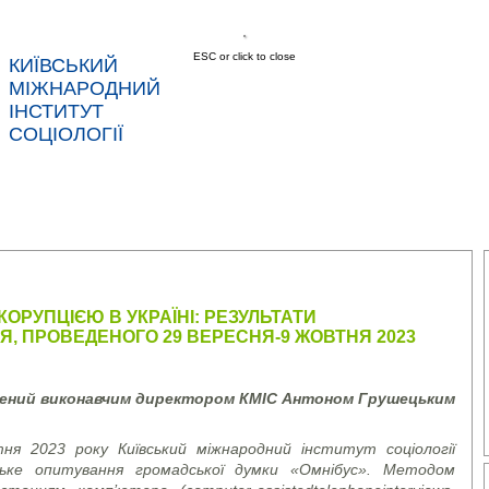
ESC or click to close
КИЇВСЬКИЙ
МІЖНАРОДНИЙ
ІНСТИТУТ
СОЦІОЛОГІЇ
АС
НОВИНИ
ПОСЛУГИ
ДАНІ
КОНТ
ОРУПЦІЄЮ В УКРАЇНІ: РЕЗУЛЬТАТИ
, ПРОВЕДЕНОГО 29 ВЕРЕСНЯ-9 ЖОВТНЯ 2023
лений виконавчим директором КМІС Антоном Грушецьким
ня 2023 року Київський міжнародний інститут соціології
нське опитування громадської думки «Омнібус». Методом