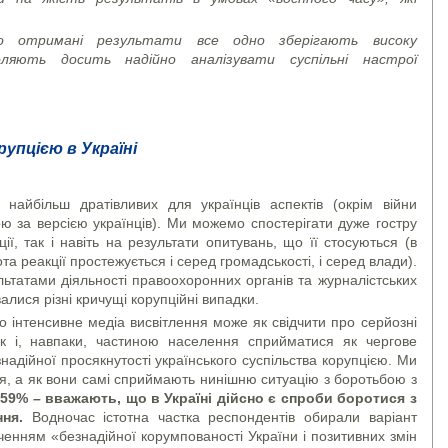
о отримані результати все одно зберігають високу
ляють досить надійно аналізувати суспільні настрої
упцією в Україні
найбільш дратівливих для українців аспектів (окрім війни
ю за версією українців). Ми можемо спостерігати дуже гостру
ії, так і навіть на результати опитувань, що її стосуються (в
та реакції простежується і серед громадськості, і серед влади).
ультатами діяльності правоохоронних органів та журналістських
лися різні кричущі корупційні випадки.
о інтенсивне медіа висвітлення може як свідчити про серйозні
ак і, навпаки, частиною населення сприйматися як чергове
надійної просякнутості українського суспільства корупцією. Ми
, а як вони самі сприймають нинішню ситуацію з боротьбою з
 59% – вважають, що в Україні дійсно є спроби боротися з
ння.
Водночас істотна частка респондентів обирали варіант
дченням «безнадійної корумпованості України і позитивних змін