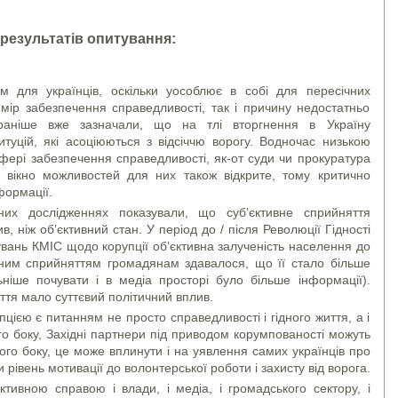
 результатів опитування:
м для українців, оскільки уособлює в собі для пересічних
мір забезпечення справедливості, так і причину недостатньо
раніше вже зазначали, що на тлі вторгнення в Україну
итуцій, які асоціюються з відсіччю ворогу. Водночас низькою
сфері забезпечення справедливості, як-от суди чи прокуратура
з вікно можливостей для них також відкрите, тому критично
формації.
них дослідженнях показували, що суб’єктивне сприйняття
в, ніж об’єктивний стан. У період до / після Революції Гідності
вань КМІС щодо корупції об’єктивна залученість населення до
ивним сприйняттям громадянам здавалося, що її стало більше
ніше почувати і в медіа просторі було більше інформації).
ття мало суттєвий політичний вплив.
цією є питанням не просто справедливості і гідного життя, а і
го боку, Західні партнери під приводом корумпованості можуть
ого боку, це може вплинути і на уявлення самих українців про
 рівень мотивації до волонтерської роботи і захисту від ворога.
тивною справою і влади, і медіа, і громадського сектору, і