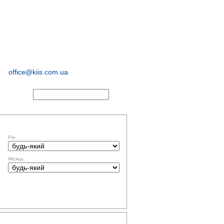
соціологічні та
маркетингові
дослідження
office@kiis.com.ua
АКТИ
ФІЛЬТР ЗА ДАТОЮ
Рік:
Місяць:
ТЕМАТИКА