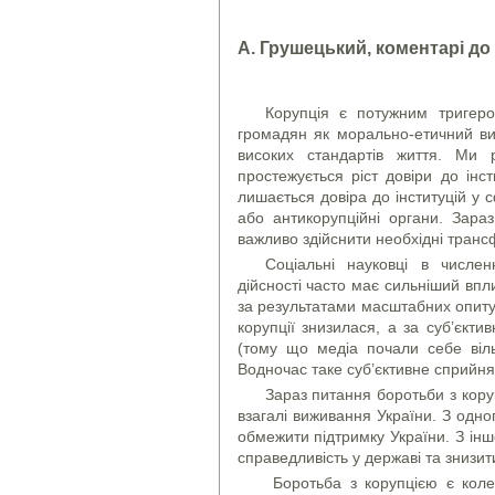
А. Грушецький, коментарі до
Корупція є потужним тригеро
громадян як морально-етичний ви
високих стандартів життя. Ми 
простежується ріст довіри до інст
лишається довіра до інституцій у 
або антикорупційні органи. Зара
важливо здійснити необхідні транс
Соціальні науковці в числен
дійсності часто має сильніший впли
за результатами масштабних опиту
корупції знизилася, а за суб’єкт
(тому що медіа почали себе віль
Водночас таке суб’єктивне сприйня
Зараз питання боротьби з коруп
взагалі виживання України. З одно
обмежити підтримку України. З інш
справедливість у державі та знизити
Боротьба з корупцією є колек