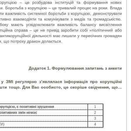
орупцією – це розбудова інституцій та формування нових
и. Боротьба з корупцією – це тривалий процес на роки. Влада
ти важливість системної боротьби з корупцією, демонструвати
тивно взаємодіяти та комунікувати з медіа та громадськістю.
 боку мають усвідомлювати важливість балансу висвітлення
упційна справа – це не привід заробити собі «політичний або
антикорупційної діяльності має лишати у пересічних громадян
тя, що потроху дракон долається.
Додаток 1. Формулювання запитань з анкети
в у ЗМІ регулярно з’являлася інформація про корупційні
ешти тощо. Для Вас особисто, це скоріше свідчення, що…
корупцією, є позитивні зрушення
1
озитивних змін немає
2
3
ТИ)
4