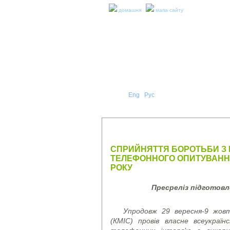
домашня
мапа сайту
Укр
Eng
Рус
|
|
ПРО Н
ПРЕС-РЕЛІЗИ ТА ЗВІТИ
СПРИЙНЯТТЯ БОРОТЬБИ З К
ТЕЛЕФОННОГО ОПИТУВАННЯ
РОКУ
Пресреліз підготов
Упродовж 29 вересня-9 жовт
(КМІС) провів власне всеукраї