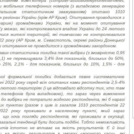
истанням комп’ютера (
computer
-
assisted
telephone
interviews
,
рки мобільних телефонних номерів (з випадковою генерацією
альшим статистичним зважуванням) опитано 1010
 регіонах України (крім АР Крим). Опитування проводилося з
старше) громадянами України, які на момент опитування
(у межах, які контролювалися владою України до 24 лютого
чалися жителі територій, які тимчасово не контролювалися
2 року (АР Крим, м. Севастополь, окремі райони Донецької
ж опитування не проводилося з громадянами закордоном.
вин статистична похибка такої вибірки (з імовірністю 0,95
,1) не перевищувала 3,4% для показників, близьких до 50%,
о 25%, 2,1% - для показників, близьких до 10%, 1,5% - для
еної формальної похибки додається певне систематичне
вні 2022 року серед всіх опитаних нами респондентів 2,5-4%
 лютого територіях (і це відповідало відсотку тих, хто там
в телефонів була випадковою), то зараз через вимкнення
до вибірки не потрапило жодного респондента, які б наразі
них пунктах
(разом з цим із загалом 1010 респондентів 22
022 року проживали в населеному пункті, який зараз
 що хоча погляди респондентів, які проживали в окупації,
 загальні тенденції були досить подібні. Тобто неможливість
тів істотно не впливає на якість результатів. Є й інші
на якість результатів в умовах «воєнного часу», які