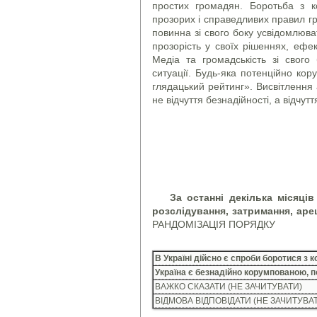
простих громадян. Боротьба з к
прозорих і справедливих правил гр
повинна зі свого боку усвідомлюва
прозорість у своїх рішеннях, ефек
Медіа та громадськість зі свого
ситуації. Будь-яка потенційно кор
глядацький рейтинг». Висвітлення 
не відчуття безнадійності, а відчут
За останні декілька місяці
розслідування, затримання, ар
РАНДОМІЗАЦІЯ ПОРЯДКУ
В Україні дійсно є спроби боротися з 
Україна є безнадійно корумпованою, п
ВАЖКО СКАЗАТИ (НЕ ЗАЧИТУВАТИ)
ВІДМОВА ВІДПОВІДАТИ (НЕ ЗАЧИТУВА