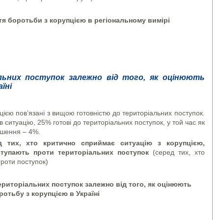
тя боротьби з корупцією в регіональному вимірі
ьних поступок залежно від того, як оцінюють
їні
пцією пов’язані з вищою готовністю до територіальних поступок.
в ситуацію, 25% готові до територіальних поступок, у той час як
ушення – 4%.
д тих, хто критично сприймає ситуацію з корупцією,
ступають проти територіальних поступок
(серед тих, хто
роти поступок)
територіальних поступок залежно від того, як оцінюють
ротьбу з корупцією в Україні