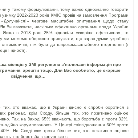
ння у такому формулюванні, тому важко однозначно говорити
м узимку 2022-2023 років КМІС провів на замовлення Програми
і «Долучайся!» чергове масштабне опитування щодо стану
«Як Ви вважаєте, наскільки ефективно органами влади України
. Якщо в 2018 році 25% відповіли «скоріше ефективно», то
му ми можемо обережно припускати, що зараз думки українців
 оптимістичні, ніж були до широкомасштабного вторгнення (і
ії Гідності).
лька місяців у ЗМІ регулярно з’являлася інформація про
атримання, арешти тощо. Для Вас особисто, це скоріше
свідчення, що…
 тих, хто вважає, що в Україні дійсно є спроби боротися з
их регіонах, крім Сходу, більше тих, хто позитивно оцінює
ативно. Так, на Заході 65% вважають, що боротьба є проти 32%,
безнадійно корумпованою». У Центрі співвідношення 60% проти
40%. На Сході вже трохи більше тих, хто негативно оцінює
жають, що боротьба з корупцією є.