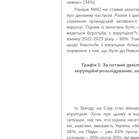
немає» (34%).
Раніше КМІС не ставив запита
про динаміку настроїв. Разом з ци
сприяння громадській активност
корупції. Одним із запитань було 
ведеться боротьба з корупцією?»
взимку 2022-2023 року – 50%. То
щодо боротьби з корупцією більш
порівняно з тим, що було до Революц
Графік 1. За останні декі
корупційні розслідування, з
Із Заходу на Схід стає менше
корупцією. Хоча при цьому в інш
ситуацію, ніж тих, хто оцінює нег
які, навпаки, вважають Україну «
34%, на Півдні – уже 53% проти 
ситуацію – 49% проти 45%, які вва