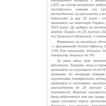
телефонних інтерв’ю з викор
CATI)
на основі випадкової вибі
телефонних номерів та под
респондентів, що мешкають у всіх
дорослими (у віці 18 років і 
проживали на території України 
2022 року). До вибірки не вклю
владою України до 24 лютого 202
та Луганської областей), а тако
Формально за звичайних обста
і з врахуванням дизайн-ефекту 1
3,0% для показників, близьких д
показників, близьких до 5%.
За умов війни крім зазнач
відхилення. Зокрема, якщо в тра
проживали на окупованих після 24
проживає, бо генерація номері
окупантами телефонного зв’язку 
проживали в окупованих населе
респондентів до 24 лютого 2
окупований)
. Важливо зазначити,
дещо відрізнялися, але при цьому
зараз опитати таких респонден
фактори, що можуть впливати 