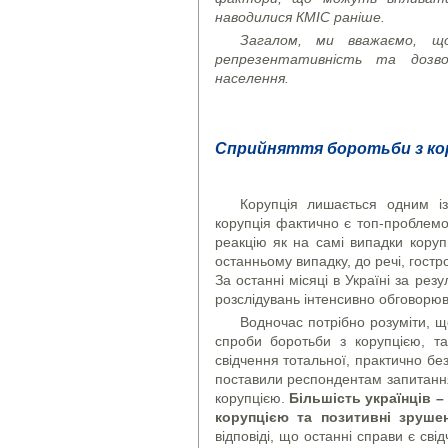
наводилися КМІС раніше.
Загалом, ми вважаємо, щ
репрезентативність та дозво
населення.
Сприйняття боротьби з кор
Корупція лишається одним із 
корупція фактично є топ-проблемо
реакцію як на самі випадки корупц
останньому випадку, до речі, гостро
За останні місяці в Україні за рез
розслідувань інтенсивно обговорюва
Водночас потрібно розуміти, щ
спроби боротьби з корупцією, т
свідчення тотальної, практично без
поставили респондентам запитання
корупцією.
Більшість українців –
корупцією та позитивні зруше
відповіді, що останні справи є сві