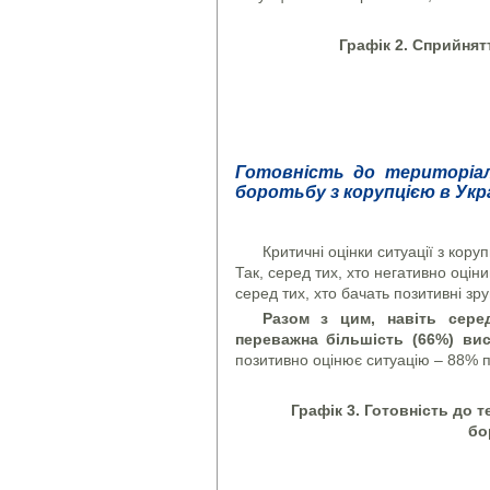
Графік 2. Сприйнят
Готовність до територіал
боротьбу з корупцією в Укра
Критичні оцінки ситуації з кору
Так, серед тих, хто негативно оціни
серед тих, хто бачать позитивні зр
Разом з цим, навіть сере
переважна більшість (66%) ви
позитивно оцінює ситуацію – 88% п
Графік 3. Готовність до 
бо