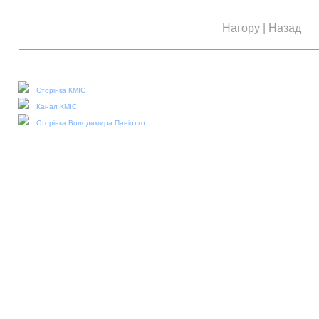
Нагору
|
Назад
Наші соціальні медіа:
Сторінка КМІС
Канал КМІС
Сторінка Володимира Паніотто