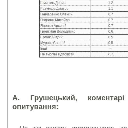
Шмигаль Денис
1.2
Разумков Дмитро
1.1
Гончаренко Олексій
0.7
Подоляк Михайло
0.7
Яценюк Арсеній
0.7
Гройсман Володимир
0.6
Єрмак Андрій
0.5
Мураєв Євгеній
0.5
Інші
<
Не змогли відповісти
75.5
А. Грушецький, коментарі
опитування: