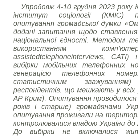
Упродовж 4-10 грудня 2023 року 
інститут соціології (КМІС) пр
опитування громадської думки «Омн
додані запитання щодо ставлення
національної єдності. Методом т
використанням комп’
assisted
telephone
interviews
, CATI)
вибірки мобільних телефонних но
генерацією телефонних номе
статистичним зважування
респондентів, що мешкають у всіх р
АР Крим). Опитування проводилося з
років і старше) громадянами Укр
опитування проживали на території 
контролювалися владою України до 
До вибірки не включалися жит