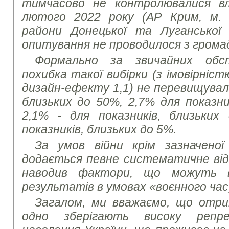
тимчасово не контролювалися в
лютого 2022 року (АР Крим, м. 
райони Донецької та Луганської
опитування не проводилося з грома
Формально за звичайних обс
похибка такої вибірки (з імовірніст
дизайн-ефекту 1,1) не перевищувала
близьких до 50%, 2,7% для показни
2,1% - для показників, близьких
показників, близьких до 5%.
За умов війни крім зазначеної
додається певне систематичне від
наводив фактори, що можуть в
результатів в умовах «воєнного час
Загалом, ми вважаємо, що отри
одно зберігають високу репре