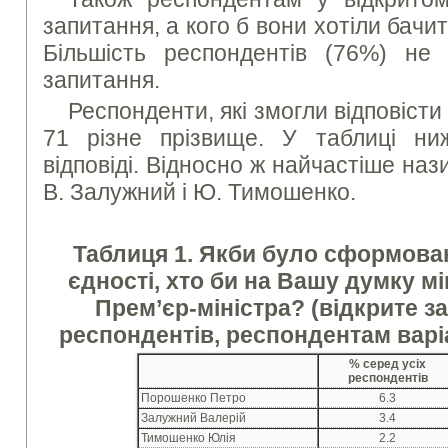
запитання, а кого б вони хотіли бачит
Більшість респондентів (76%) не 
запитання.
Респонденти, які змогли відповісти
71 різне прізвище. У таблиці ни
відповіді. Відносно ж найчастіше на
В. Залужний і Ю. Тимошенко.
Таблиця 1.
Якби було сформован
єдності, хто би на Вашу думку мі
Прем’єр-міністра? (відкрите з
респондентів, респондентам варі
%
серед усіх
респондентів
Порошенко Петро
6.3
Залужний Валерій
3.4
Тимошенко Юлія
2.2