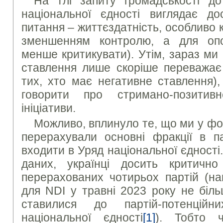
На тлі запиту громадськості д
національної єдності виглядає д
питання – життєздатність, особливо 
зменшенням контролю, а для опоз
менше критикувати). Утім, зараз ми
ставлення лише скоріше переважає 
тих, хто має негативне ставлення)
говорити про стримано-позитив
ініціативи.
Можливо, вплинуло те, що ми у ф
перерахували основні фракції в па
входити в Уряд національної єдності
даних, українці досить критично
перерахованих чотирьох партій (на
для NDI у травні 2023 року не біл
ставилися до партій-потенційн
національної єдності
[1]
). Тобто ч