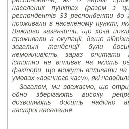
респондента, які б наразі про
населених пунктах
(разом з ц
респондентів 33 респонденти до 
проживали в населеному пункті, як
Важливо зазначити, що хоча погля
проживали в окупації, дещо відріз
загальні тенденції були доси
неможливість зараз опитати т
істотно не впливає на якість ре
фактори, що можуть впливати на 
умовах «воєнного часу», які наводил
Загалом, ми вважаємо, що отри
одно зберігають високу репр
дозволяють досить надійно ана
настрої населення.