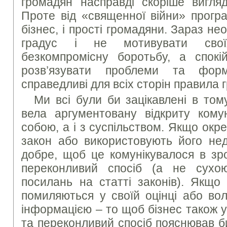
громадян насправді скоріше вигляд
Проте від «священної війни» програ
бізнес, і прості громадяни. Зараз не
градус і не мотивувати свої
безкомпромісну боротьбу, а спокі
розв’язувати проблеми та форм
справедливі для всіх сторін правила г
Ми всі були би зацікавлені в том
вела аргументовану відкриту комун
собою, а і з суспільством. Якщо окр
закон або використовують його нед
добре, щоб це комунікувалося в зро
переконливий спосіб (а не сух
посилань на статті законів). Якщо
помиляються у своїй оцінці або во
інформацією – то щоб бізнес також у
та переконливий спосіб пояснював б