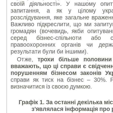
своїй діяльності». У нашому опи
запитання, а як у цілому укра
розслідування, яке загальне вражен
Важливо підкреслити, що ми запиту
громадян (вочевидь, якби опитува
серед бізнес-спільноти або с
правоохоронних органів чи держа
результати були би іншими).
Отже,
трохи більше половини
вважають, що ці справи є свідчен
порушенням бізнесом законів Ук
справи як тиск на бізнес – 30%.
визначитися із своєю думкою.
Графік 1. За останні декілька мі
з’являлася інформація про