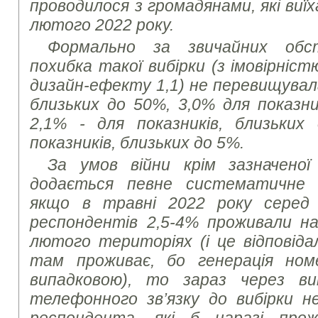
проводилося з громадянами, які виїх
лютого 2022 року.
Формально за звичайних обс
похибка такої вибірки (з імовірніст
дизайн-ефекту 1,1) не перевищувала
близьких до 50%, 3,0% для показни
2,1% - для показників, близьких
показників, близьких до 5%.
За умов війни крім зазначеної
додається певне систематичне в
якщо в травні 2022 року серед
респондентів 2,5-4% проживали на
лютого територіях (і це відповіда
там проживає, бо генерація ном
випадковою), то зараз через в
телефонного зв’язку до вибірки 