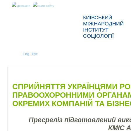
домашня
мапа сайту
КИЇВСЬКИЙ
МІЖНАРОДНИЙ
ІНСТИТУТ
СОЦІОЛОГІЇ
Укр
Eng
Рус
|
|
ПРО НАС
НОВИНИ
ПРЕС-РЕЛІЗИ ТА ЗВІТИ
СПРИЙНЯТТЯ УКРАЇНЦЯМИ РО
ПРАВООХОРОННИМИ ОРГАНАМ
ОКРЕМИХ КОМПАНІЙ ТА БІЗН
Пресреліз підготовлений ви
КМІС 