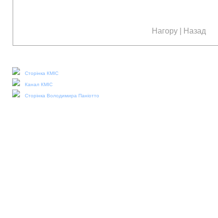
Нагору
|
Назад
Наші соціальні медіа:
Сторінка КМІС
Канал КМІС
Сторінка Володимира Паніотто