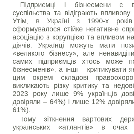
Підприємці і бізнесмени є 
суспільства та відіграють впливову
Утім, в Україні з 1990-х рокі
сформувалося стійке негативне спр
асоціацію з корупцією та впливом на
діячів. Українці можуть мати по
«великого бізнесу», але ненавидіти
самих підприємців хтось може п
бізнесменів», а інші – критикувати я
цим окремі складові правоохор
викликають різку критику та недові
2023 року лише 9% українців дов
довіряли – 64%) і лише 12% довірял
61%).
Тому зіткнення вартових держ
українських «атлантів» в очах 