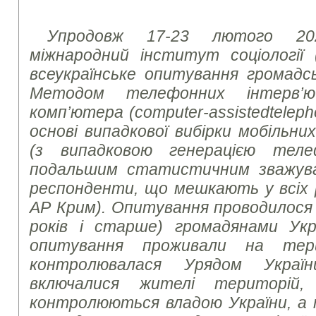
Упродовж 17-23 лютого 20
міжнародний інститут соціології 
всеукраїнське опитування громадсь
Методом телефонних інтерв’
комп’ютера (
computer
-
assisted
telep
основі випадкової вибірки мобільн
(з випадковою генерацією тел
подальшим статистичним зважув
респонденти, що мешкають у всіх р
АР Крим). Опитування проводилося з
років і старше) громадянами Укр
опитування проживали на тери
контролювалася Урядом Украї
включалися жителі територій,
контролюються владою України, а