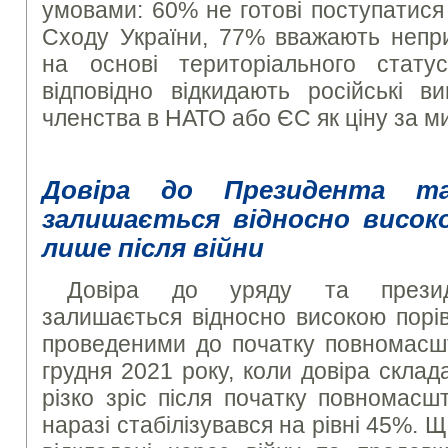
умовами: 60% не готові поступатис
Сходу України, 77% вважають непр
на основі територіального стат
відповідно відкидають російські в
членства в НАТО або ЄС як ціну за м
Довіра до Президента т
залишається відносно висок
лише після війни
Довіра до уряду та президе
залишається відносно високою порі
проведеними до початку повномасшт
грудня 2021 року, коли довіра скла
різко зріс після початку повномасш
наразі стабілізувався на рівні 45%. 