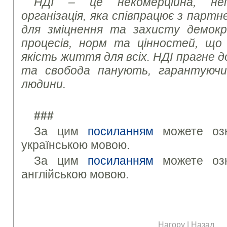
НДІ – це некомерційна, неп
організація, яка співпрацює з парт
для зміцнення та захисту демокр
процесів, норм та цінностей, що
якість життя для всіх. НДІ прагне д
та свобода панують, гарантуючи 
людини.
###
За цим
посиланням
можете озн
українською мовою.
За цим
посиланням
можете озн
англійською мовою.
Нагору
|
Назад