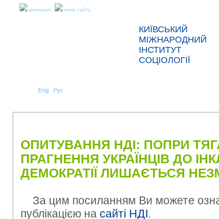
домашня
мапа сайту
КИЇВСЬКИЙ
МІЖНАРОДНИЙ
ІНСТИТУТ
СОЦІОЛОГІЇ
Укр
Eng
Рус
|
|
ПРО НАС
НОВИНИ
ПРЕС-РЕЛІЗИ ТА ЗВІТИ
ОПИТУВАННЯ НДІ: ПОПРИ ТЯГ
ПРАГНЕННЯ УКРАЇНЦІВ ДО ІН
ДЕМОКРАТІЇ ЛИШАЄТЬСЯ НЕЗ
За цим посиланням Ви можете озн
публікацією на
сайті НДІ
.