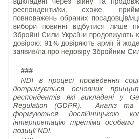
відкладені через війну та продовж
респонденти/ки, схоже, прий
повноважень обраних посадовців/иц
вибори повинні відбутися лише піс
Збройні Сили України продовжують 
довірою: 91% довіряють армії й жод
заявив/ла про недовіру Збройним Си
###
NDI в процесі проведення соці
дотримується основних принци
респондентів які викладені у Gen
Regulation (GDPR). Аналіз та 
формуються дослідницькою к
інтерпретацію третіми особами 
позиції NDI.