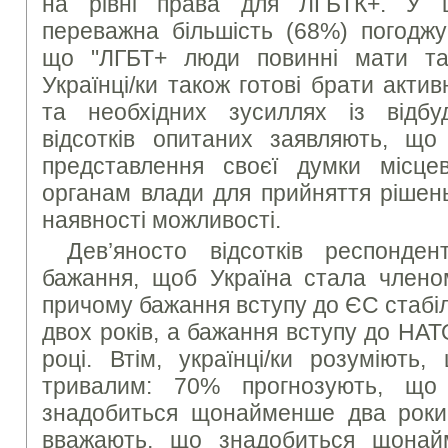
на рівні права для ЛГБТК+. У ц
переважна більшість (68%) погоджу
що "ЛГБТ+ люди повинні мати так
Українці/ки також готові брати актив
та необхідних зусиллях із відбу
відсотків опитаних заявляють, щ
представлення своєї думки місце
органам влади для прийняття рішен
наявності можливості.
Дев’яносто відсотків респонден
бажання, щоб Україна стала член
причому бажання вступу до ЄС стабі
двох років, а бажання вступу до НА
році. Втім, українці/ки розуміють
тривалим: 70% прогнозують, щ
знадобиться щонайменше два роки, 
вважають, що знадобиться щона