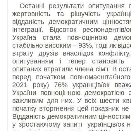
Останні результати опитування 
жертовність та рішучість українц
відданість демократичним цінностя
інтеграції. Відсоток респондентів
Україна стала повноцінною демок
стабільно високим – 93%, тоді як від
втрату друзів внаслідок конфлік
опитуванням і тепер становить
опитаних втратили члена сім'ї. В ост
перед початком повномасштабного
2021 року) 76% українців/ок вва
України повноцінною демократією
важливим для них. У всіх шести хв
початку вторгнення цей показник не
Відданість демократичним цінностям
у зростаючому запиті українців/ок н