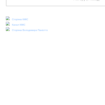
Наші соціальні медіа:
Сторінка КМІС
Канал КМІС
Сторінка Володимира Паніотто