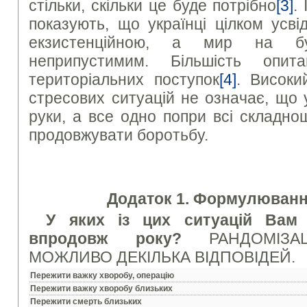
стільки, скільки це буде потрібно
[3]
.
показують, що українці цілком усв
екзистенційною, а мир на б
неприпустимим. Більшість опи
територіальних поступок
[4]
. Високи
стресових ситуацій не означає, що у
руки, а все одно попри всі складн
продовжувати боротьбу.
Додаток 1. Формулювання
У яких із цих ситуацій Вам
впродовж року?
РАНДОМІЗА
МОЖЛИВО ДЕКІЛЬКА ВІДПОВІДЕЙ.
Пережити важку хворобу, операцію
Пережити важку хворобу близьких
Пережити смерть близьких