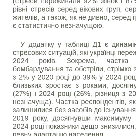
(стреси переживали 92% жінок і 87%
рівні стресів серед вікових груп, се
жителів, а також, як не дивно, серед 
є статистично незначущою.
У додатку у таблиці Д1 є динамі
стресових ситуацій, які українці пер
2024 років. Зокрема, частка
бомбардування та обстріли, стрімко з
з 2% у 2020 році до 39% у 2024 роц
близьких зростає з роками, досягн
(27%) і 2024 році (26%, різниця з 
незначуща). Частка респондентів, я
залишилися без засобів до існування
2019 року, досягнувши максимуму 
2024 році показники дещо знизилися
певну адаптацію населення.