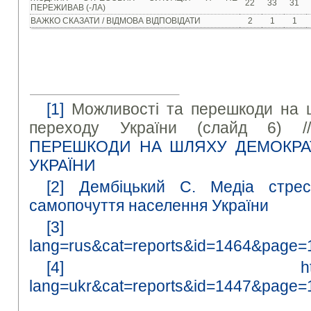
22
33
31
ПЕРЕЖИВАВ (-ЛА)
ВАЖКО СКАЗАТИ / ВІДМОВА ВІДПОВІДАТИ
2
1
1
[1]
Можливості та перешкоди на 
переходу України (слайд 6) 
ПЕРЕШКОДИ НА ШЛЯХУ ДЕМОКРА
УКРАЇНИ
[2]
Дембіцький С. Медіа стрес
самопочуття населення України
[3]
lang=rus&cat=reports&id=1464&page=
[4]
h
lang=ukr&cat=reports&id=1447&page=