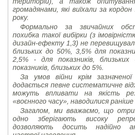
територій), а також опитуванн
громадянами, які виїхали за кордон
року.
Формально за звичайних обс
похибка такої вибірки (з імовірніст
дизайн-ефекту 1,3) не перевищувала
близьких до 50%, 3,5% для показни
2,5% - для показників, близьких
показників, близьких до 5%.
За умов війни крім зазначеної
додається певне систематичне від
можуть впливати на якість ре
«воєнного часу», наводилися раніше
Загалом, ми вважаємо, що отри
одно зберігають високу репр
дозволяють досить надійно ана