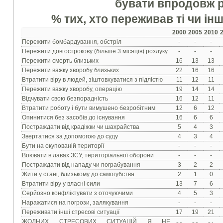
бувати впродовж 
% тих, хто переживав ті чи інш
2000
2005
2010
Пережити бомбардування, обстріл
-
-
-
Пережити довгострокову (більше 3 місяців) розлуку
-
-
-
Пережити смерть близьких
16
13
13
Пережити важку хворобу близьких
22
16
16
Втратити віру в людей, зіштовхуватися з підлістю
11
12
11
Пережити важку хворобу, операцію
19
14
14
Відчувати свою безпорадність
16
12
11
Втратити роботу і бути вимушено безробітним
12
6
12
Опинитися без засобів до існування
16
6
6
Постраждати від крадіжки чи шахрайства
5
4
3
Звертатися за допомогою до суду
4
3
4
Бути на окупованій території
-
-
-
Воювати в лавах ЗСУ, територіальної оборони
-
-
-
Постраждати від нападу чи пограбування
3
2
2
Жити у стані, близькому до самогубства
2
1
0
Втратити віру у власні сили
13
7
6
Серйозно конфліктувати з оточуючими
4
5
3
Наражатися на погрози, залякування
-
-
-
Переживати інші стресові ситуації
17
19
21
ЖОДНИХ СТРЕСОВИХ СИТУАЦІЙ Я НЕ