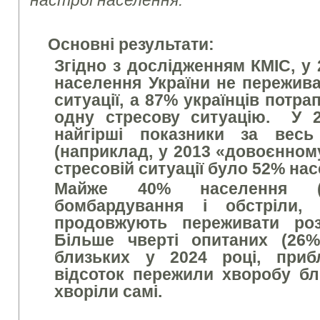
настрої населення.
Основні результати:
Згідно з дослідженням КМІС, у 
населення України не пережива
ситуації, а 87% українців пот
одну стресову ситуацію. У 2
найгірші показники за вес
(наприклад, у 2013 «довоєнному»
стресовій ситуації було 52% на
Майже 40% населення (
бомбардування і обстріли
продовжують переживати роз
Більше чверті опитаних (26
близьких у 2024 році, приб
відсоток пережили хворобу бл
хворіли самі.