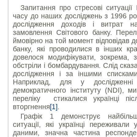
Запитання про стресові ситуації
часу до наших досліджень з 1996 ро
дослідження доходів і витрат н
замовлення Світового банку. Перел
ймовірно на той момент відповідав 
банку, які проводилися в інших кр
довелося модифікувати, зокрема, 
обстріли і бомбардування. Слід ска
дослідження і за іншими списками
Наприклад, для у дослідженні
демократичного інституту (NDI), м
переліку стикалися українці піс
вторгнення
[1]
.
Графік 1 демонструє найбільш
ситуації, які українці переживали 
даними, значна частина респонде