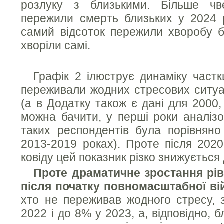
розлуку з близькими. Більше чв
пережили смерть близьких у 2024 р
самий відсоток пережили хворобу б
хворіли самі.
Графік 2 ілюструє динаміку частк
переживали жодних стресових ситуа
(а в Додатку також є дані для 2000, 
можна бачити, у перші роки аналізо
таких респондентів була порівняно
2013-2019 роках). Проте після 202
ковіду цей показник різко знижується
Проте драматичне зростання рів
після початку повномасштабної ві
хто не переживав жодного стресу,
2022 і до 8% у 2023, а, відповідно, б