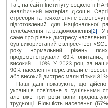
Так, на сайті Інституту соціології Н
аналітичний матеріал д.соц.н. Серг
стресори та психологічне самопочут
підготовлений для Національної р
телебачення та радіомовлення
[2]
. У 
саме про рівень дистресу населення У
був використаний експрес-тест «SCL
року нормальний рівень психо
продемонстрували 69% опитаних, 
високий – 10%. У 2023 році за наш
90% населення переживали стресові 
або високий дистрес мали тільки 31%,
Наші дані показують, що дійсно
українців пов’язане з суцільними с
але вже три роки вони продовжую
труднощі. Більшість населення (57%