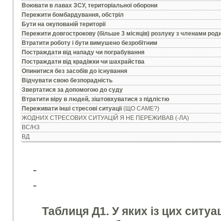
Воювати в лавах ЗСУ, територіальної оборони
Пережити бомбардування, обстріл
Бути на окупованій території
Пережити довгострокову (більше 3 місяців) розлуку з членами род
Втратити роботу і бути вимушено безробітним
Постраждати від нападу чи пограбування
Постраждати від крадіжки чи шахрайства
Опинитися без засобів до існування
Відчувати свою безпорадність
Звертатися за допомогою до суду
Втратити віру в людей, зіштовхуватися з підлістю
Переживати інші стресові ситуації
(ЩО САМЕ?)
ЖОДНИХ СТРЕСОВИХ СИТУАЦІЙ Я НЕ ПЕРЕЖИВАВ (-ЛА)
ВС/НЗ
ВД
Таблиця Д1. У яких із цих ситу