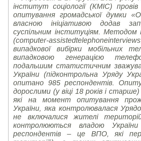
інститут соціології (КМІС) провів
опитування громадської думки «О
власною ініціативою додав за
суспільним інституціям. Методом
(
computer
-
assisted
telephone
interviews
випадкової вибірки мобільних те
випадковою генерацією теле
подальшим статистичним зважуван
України (підконтрольна Уряду Укр
опитано 985 респондентів. Опиту
дорослими (у віці 18 років і старше
які на момент опитування прож
України, яка контролювалася Урядо
не включалися жителі територі
контролюються владою України
респондентів – це ВПО, які пер