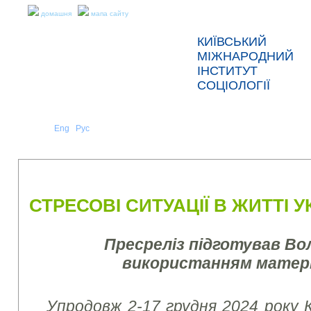
домашня
мапа сайту
КИЇВСЬКИЙ
МІЖНАРОДНИЙ
ІНСТИТУТ
СОЦІОЛОГІЇ
Укр
Eng
Рус
|
|
ПРО НАС
НОВИНИ
ПРЕС-РЕЛІЗИ ТА ЗВІТИ
СТРЕСОВІ СИТУАЦІЇ В ЖИТТІ УК
Пресреліз підготував Во
використанням матеріа
Упродовж 2-17 грудня 2024 року 