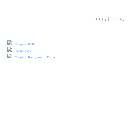
Нагору
|
Назад
Наші соціальні медіа:
Сторінка КМІС
Канал КМІС
Сторінка Володимира Паніотто