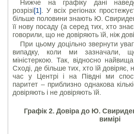
Нижче на графіку дані наведе
розрізі
[1]
. У всіх регіонах простежу
більше половини знають Ю. Свириден
її нову посаду (а серед тих, хто зна
говорили, що не довіряють їй, ніж дов
При цьому доцільно звернути уваг
випадку, коли ми зазначали, 
міністеркою. Так, відносно найвища
Сході, де більше тих, хто їй довіряє, 
час у Центрі і на Півдні ми спос
паритет – приблизно однакова кільк
довіряють і не довіряють їй.
Графік 2. Довіра до Ю. Свириде
вимірі