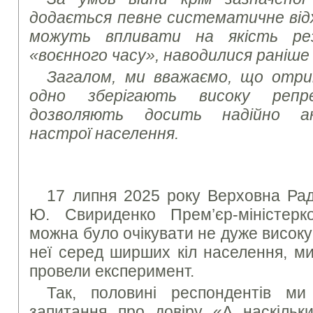
додається певне систематичне від
можуть впливати на якість ре
«воєнного часу», наводилися раніше
Загалом, ми вважаємо, що отри
одно зберігають високу репр
дозволяють досить надійно ана
настрої населення.
17 липня 2025 року Верховна Рад
Ю. Свириденко Прем’єр-міністерк
можна було очікувати не дуже висок
неї серед ширших кіл населення, м
провели експеримент.
Так, половині респондентів ми
запитання про довіру «А наскільк