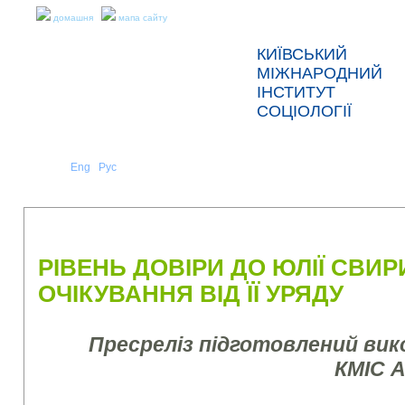
домашня
мапа сайту
КИЇВСЬКИЙ
МІЖНАРОДНИЙ
ІНСТИТУТ
СОЦІОЛОГІЇ
Укр
Eng
Рус
|
|
ПРО НАС
НОВИНИ
ПРЕС-РЕЛІЗИ ТА ЗВІТИ
РІВЕНЬ ДОВІРИ ДО ЮЛІЇ СВИР
ОЧІКУВАННЯ ВІД ЇЇ УРЯДУ
Пресреліз підготовлений ви
КМІС 