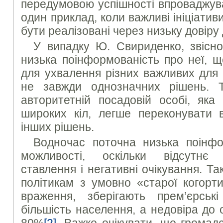
передумовою успішності впроваджув
один приклад, коли важливі ініціати
бути реалізовані через низьку довіру 
У випадку Ю. Свириденко, звісно
низька поінформованість про неї, 
для ухвалення різних важливих для 
не завжди однозначних рішень. Т
авторитетній посадовій особі, яка
широких кіл, легше переконувати в
інших рішень.
Водночас поточна низька поінфо
можливості, оскільки відсутнє
ставлення і негативні очікування. Та
політикам з умовно «старої когорти
враження, зберігають прем’єрські
більшість населення, а недовіра до
80%
[2]
. Важко очікувати, що громадс