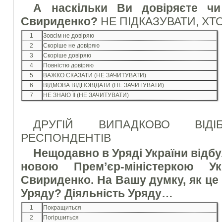
А наскільки Ви довіряєте чи
Свириденко?
НЕ ПІДКАЗУВАТИ, ХТО
1
Зовсім не довіряю
2
Скоріше не довіряю
3
Скоріше довіряю
4
Повністю довіряю
5
ВАЖКО СКАЗАТИ (НЕ ЗАЧИТУВАТИ)
6
ВІДМОВА ВІДПОВІДАТИ (НЕ ЗАЧИТУВАТИ)
7
НЕ ЗНАЮ ЇЇ (НЕ ЗАЧИТУВАТИ)
ДРУГІЙ ВИПАДКОВО ВІДІ
РЕСПОНДЕНТІВ
Нещодавно в Уряді України відбул
новою Прем’єр-міністеркою У
Свириденко. На Вашу думку, як це 
Уряду? Діяльність Уряду…
1
Покращиться
2
Погіршиться