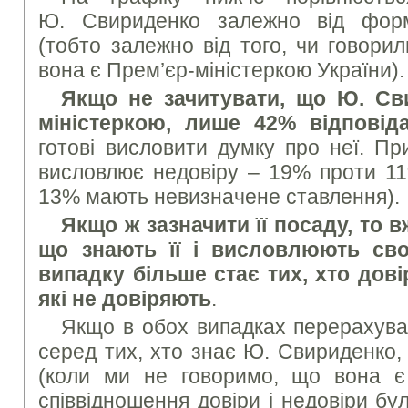
Ю. Свириденко залежно від фор
(тобто залежно від того, чи говори
вона є Прем’єр-міністеркою України).
Якщо не зачитувати, що Ю. Св
міністеркою, лише 42% відповід
готові висловити думку про неї. Пр
висловлює недовіру – 19% проти 11%
13% мають невизначене ставлення).
Якщо ж зазначити її посаду, то 
що знають її і висловлюють св
випадку більше стає тих, хто дові
які не довіряють
.
Якщо в обох випадках перерахува
серед тих, хто знає Ю. Свириденко,
(коли ми не говоримо, що вона є 
співвідношення довіри і недовіри б