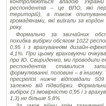
контролюються владою України
респондентів – це ВПО, які пер
територій), а також опитуванн
громадянами, які виїхали за кордон
року.
Формально за звичайних обс
похибка вибірки обсягом 1022 респо
0,95 і з врахуванням дизайн-ефек
4,1%. При цьому враховуючи очікува
про Ю.
Свириденко, ми
проводили е
респондентів ставилися за
формулюванні, половині – в іншому.
пресрелізі нижче відповідали 50
залежно від підвибірки. Формаль
вибірок (з імовірністю 0,95 і з вра
1,3) не більше 5,8%
За умов війни крім зазначеної