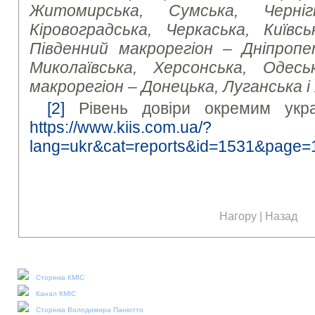
Житомирська, Сумська, Чернігі
Кіровоградська, Черкаська, Київсь
Південний макрорегіон – Дніпропет
Миколаївська, Херсонська, Одесь
макрорегіон – Донецька, Луганська і
[2]
Рівень довіри окремим украї
https://www.kiis.com.ua/?
lang=ukr&cat=reports&id=1531&page=
Нагору
|
Назад
Наші соціальні медіа:
Сторінка КМІС
Канал КМІС
Сторінка Володимира Паніотто