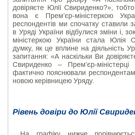
довіряєте Юлії Свириденко?», тобт
вона є Прем’єр-міністеркою Укра
респондентів ми спочатку ставили 
в Уряді України відбулися зміни і, з
міністеркою України стала Юлія 
думку, як це вплине на діяльність У
запитання: «А наскільки Ви довіряєт
Свириденко – Прем’єр-міністерці
фактично пояснювали респондентам
новою керівницею Уряду.
Рівень довіри до Юлії Свириде
На графіку нижче порівнюєтьс