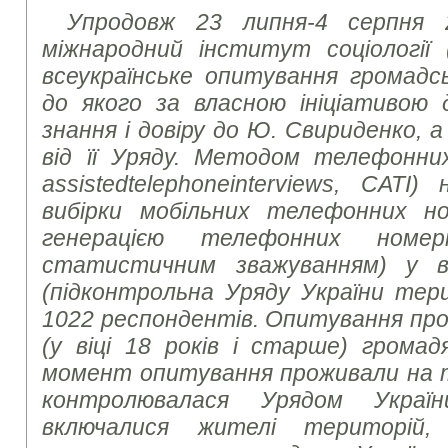
Упродовж 23 липня-4 серпня 2
міжнародний інститут соціології 
всеукраїнське опитування громадсь
до якого за власною ініціативою
знання і довіру до Ю. Свириденко, 
від її Уряду. Методом телефонни
assisted
telephone
interviews
, CATI)
вибірки мобільних телефонних но
генерацією телефонних номе
статистичним зважуванням) у вс
(підконтрольна Уряду України тер
1022 респондентів. Опитування про
(у віці 18 років і старше) громад
момент опитування проживали на те
контролювалася Урядом Украї
включалися жителі територій,