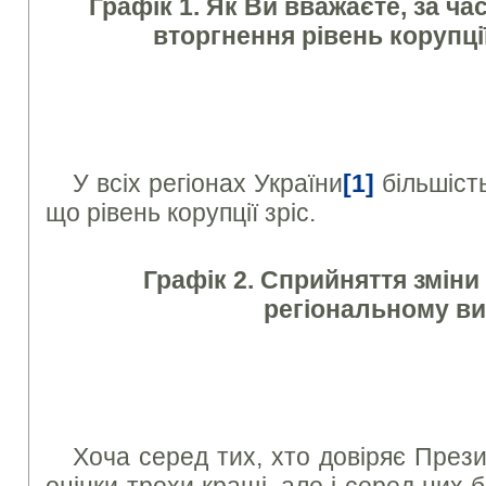
Графік 1. Як Ви вважаєте, за ч
вторгнення рівень корупці
У всіх регіонах України
[1]
більшіст
що рівень корупції зріс.
Графік 2. Сприйняття зміни 
регіональному ви
Хоча серед тих, хто довіряє През
оцінки трохи кращі, але і серед них 