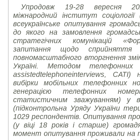
Упродовж 19-28 вересня 20
міжнародний інститут соціології 
всеукраїнське опитування громадсь
до якого на замовлення громадськ
стратегічних комунікацій «Ф
запитання щодо сприйняття
повномасштабного вторгнення зміни
Україні. Методом телефонних 
assisted
telephone
interviews
, CATI)
вибірки мобільних телефонних но
генерацією телефонних номе
статистичним зважуванням) у вс
(підконтрольна Уряду України тер
1029 респондентів. Опитування про
(у віці 18 років і старше) громад
момент опитування проживали на те