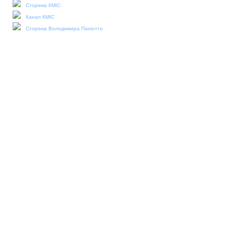
Сторінка КМІС
Канал КМІС
Сторінка Володимира Паніотто