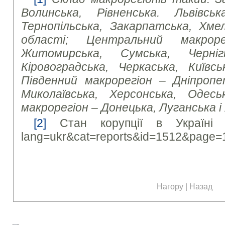
Волинська, Рівненська. Львівська
Тернопільська, Закарпатська, Хмел
області; Центральний макроре
Житомирська, Сумська, Чернігі
Кіровоградська, Черкаська, Київсь
Південний макрорегіон – Дніпропет
Миколаївська, Херсонська, Одесь
макрорегіон – Донецька, Луганська і
[2]
Стан корупції в Україні // h
lang=ukr&cat=reports&id=1512&page=
Нагору
|
Назад
Наші соціальні медіа: