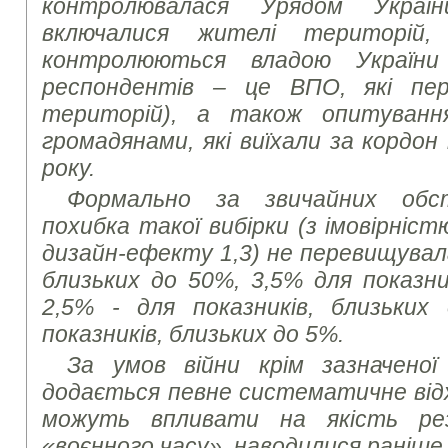
контролювалася Урядом Украї
включалися жителі територій,
контролюються владою України
респондентів – це ВПО, які пер
територій), а також опитуванн
громадянами, які виїхали за кордон
року.
Формально за звичайних обс
похибка такої вибірки (з імовірніст
дизайн-ефекту 1,3) не перевищувала
близьких до 50%, 3,5% для показни
2,5% - для показників, близьких
показників, близьких до 5%.
За умов війни крім зазначеної
додається певне систематичне від
можуть впливати на якість ре
«воєнного часу», наводилися раніше