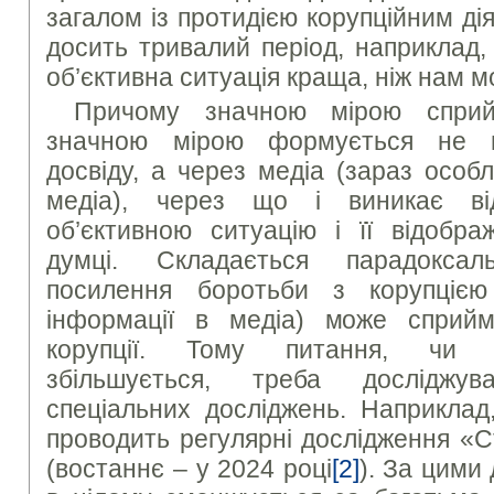
загалом із протидією корупційним д
досить тривалий період, наприклад, 
об’єктивна ситуація краща, ніж нам 
Причому значною мірою сприйн
значною мірою формується не в
досвіду, а через медіа (зараз особ
медіа), через що і виникає ві
об’єктивною ситуацію і її відобра
думці. Складається парадоксал
посилення боротьби з корупцією
інформації в медіа) може сприйм
корупції. Тому питання, чи к
збільшується, треба досліджу
спеціальних досліджень. Наприклад
проводить регулярні дослідження «Ст
(востаннє – у 2024 році
[2]
). За цими 