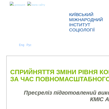
домашня
мапа сайту
КИЇВСЬКИЙ
МІЖНАРОДНИЙ
ІНСТИТУТ
СОЦІОЛОГІЇ
Укр
Eng
Рус
|
|
ПРО НАС
НОВИНИ
ПРЕС-РЕЛІЗИ ТА ЗВІТИ
СПРИЙНЯТТЯ ЗМІНИ РІВНЯ КОР
ЗА ЧАС ПОВНОМАСШТАБНОГО
Пресреліз підготовлений ви
КМІС 