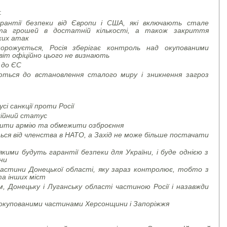
:
арантії безпеки від Європи і США, які включають стале
 та грошей в достатній кількості, а також закриття
ьких атак
орожується, Росія зберігає контроль над окупованими
світ офіційно цього не визнають
 до ЄС
аються до встановлення сталого миру і зникнення загроз
і санкції проти Росії
ційний статус
тити армію та обмежити озброєння
ься від членства в НАТО, а Захід не може більше постачати
якими будуть гарантії безпеки для України, і буде однією з
ни
 частини Донецької області, яку зараз контролює, тобто з
та інших міст
м, Донецьку і Луганську області частиною Росії і назавжди
д окупованими частинами Херсонщини і Запоріжжя