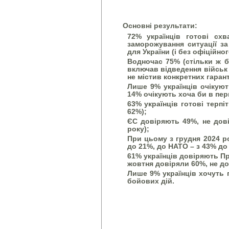
Основні результати:
72% українців готові сх
заморожування ситуації за
для України (і без офіційно
Водночас 75% (стільки ж б
включав відведення військ 
не містив конкретних гарант
Лише 9% українців очікуют
14% очікують хоча би в пер
63% українців готові терпі
62%);
ЄС довіряють 49%, не дові
року);
При цьому з грудня 2024 р
до 21%, до НАТО – з 43% до
61% українців довіряють Пр
жовтня довіряли 60%, не до
Лише 9% українців хочуть
бойових дій.