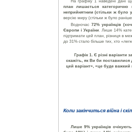
На графіку 1 наведені дані щ
план лишається категорично 
неприйнятним (стільки ж було у
версію миру (стільки ж було раніше
Водночас
72% українців (хо
Європи і України
. Лише 14% кате
підтримати цей план, різниця в ме
до 31% стало більше тих, хто «легк
Графік 1. Є різні варіанти 
скажіть, як Ви би поставилися
цей варіант», «це буде важкий 
Коли закінчиться війна і скі
Л
ише 9% українців очікують