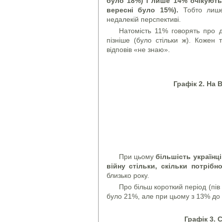
було 18%) і лише 14% очікують
вересні було 15%).
Тобто лиш
недалекій перспективі.
Натомість 11% говорять про д
пізніше (було стільки ж). Кожен
відповів «не знаю».
Графік 2.
На 
При цьому
більшість українц
війну стільки, скільки потрібн
близько року.
Про більш короткий період (пів 
було 21%, але при цьому з 13% до 2
Графік 3. 