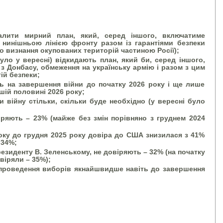
валити мирний план, який, серед іншого, включатиме
 нинішньою лінією фронту разом із гарантіями безпеки
го визнання окупованих територій частиною Росії);
уло у вересні) відкидають план, який би, серед іншого,
з Донбасу, обмеження на українську армію і разом з цим
ій безпеки;
ь на завершення війни до початку 2026 року і ще лише
шій половині 2026 року;
ти війну стільки, скільки буде необхідно (у вересні було
ряють – 23% (майже без змін порівняно з груднем 2024
оку до грудня 2025 року довіра до США знизилася з 41%
 34%;
езиденту В. Зеленському, не довіряють – 32% (на початку
віряли – 35%);
 проведення виборів якнайшвидше навіть до завершення