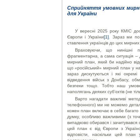
Сприйняття умовних мирних
для України
У вересні 2025 року КМІС дос
Європи і України
[1]
. Зараз ми по
ставлення українців до цих мирних
Враховуючи, що нинішні п
фрагментарна, а сама ситуація –
мирний план, який би надійно від
що «російський» мирний план у наш
зараз дискутуються і які окремі
відведення військ з Донбасу, об
безпеки тощо. Тобто наш умовн
наполягань деяких суб’єктів (не тіль
Варто нагадати важливі метод
телефонного) ми не можемо деталь
кожен план включає в себе багато с
думку, особливо важливими (з то
випадково обирався і зачитувався о
цей план є від Європи з Україн
відповісти, наскільки цей пла