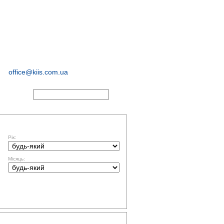
соціологічні та
маркетингові
дослідження
office@kiis.com.ua
АКТИ
ФІЛЬТР ЗА ДАТОЮ
Рік:
Місяць:
ТЕМАТИКА