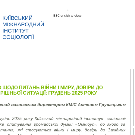
ESC or click to close
КИЇВСЬКИЙ
МІЖНАРОДНИЙ
ІНСТИТУТ
СОЦІОЛОГІЇ
АС
НОВИНИ
ПОСЛУГИ
ДАНІ
КОНТ
В ЩОДО ПИТАНЬ ВІЙНИ І МИРУ, ДОВІРИ ДО
РІШНЬОЇ СИТУАЦІЇ: ГРУДЕНЬ 2025 РОКУ
лений виконавчим директором КМІС Антоном Грушецьким
удня 2025 року Київський міжнародний інститут соціології
ське опитування громадської думки «Омнібус», до якого за
тання, які стосуються війни і миру, довіри до Західних