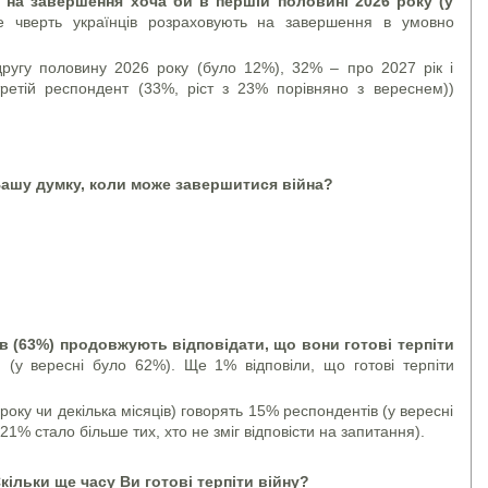
 на завершення хоча би в першій половині 2026 року (у
е чверть українців розраховують на завершення в умовно
ругу половину 2026 року (було 12%), 32% – про 2027 рік і
 третій респондент (33%, ріст з 23% порівняно з вереснем))
Вашу думку, коли може завершитися війна?
ів (63%) продовжують відповідати, що вони готові терпіти
о
(у вересні було 62%). Ще 1% відповіли, що готові терпіти
року чи декілька місяців) говорять 15% респондентів (у вересні
1% стало більше тих, хто не зміг відповісти на запитання).
Скільки ще часу Ви готові терпіти війну?