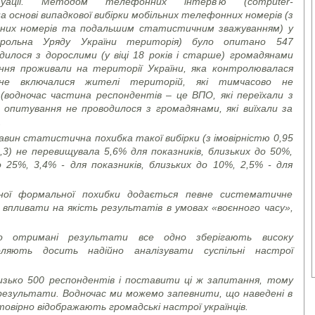
итуації. Методом телефонних інтерв’ю (
computer
-
а основі випадкової вибірки мобільних телефонних номерів (з
них номерів та подальшим статистичним зважуванням) у
нтрольна Уряду України територія) було опитано 547
илося з дорослими (у віці 18 років і старше) громадянами
ння проживали на території України, яка контролювалася
 не включалися жителі територій, які тимчасово не
водночас частина респондентів – це ВПО, які переїхали з
 опитування не проводилося з громадянами, які виїхали за
.
вин статистична похибка такої вибірки (з імовірністю 0,95
,3) не перевищувала 5,6% для показників, близьких до 50%,
о 25%, 3,4% - для показників, близьких до 10%, 2,5% - для
еної формальної похибки додається певне систематичне
впливати на якість результатів в умовах «воєнного часу»,
о отримані результати все одно зберігають високу
ляють досить надійно аналізувати суспільні настрої
зько 500 респондентів і поставити ці ж запитання, тому
 результати. Водночас ми можемо запевнити, що наведені в
овірно відображають громадські настрої українців.