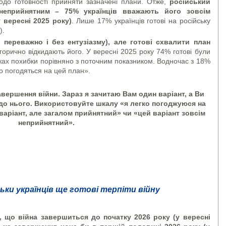
одо готовності прийняти зазначені плани. Отже,
російський
неприйнятним – 75% українців вважають його зовсім
 вересні 2025 року)
. Лише 17% українців готові на російську
).
ч переважно і без ентузіазму), але готові схвалити план
горично відкидають його. У вересні 2025 року 74% готові були
жах похибки порівняно з поточним показником. Водночас з 18%
о погодяться на цей план».
завершення війни. Зараз я зачитаю Вам один варіант, а Ви
 до нього. Використовуйте шкалу «я легко погоджуюся на
варіант, але загалом прийнятний» чи «цей варіант зовсім
неприйнятний».
льки українців ще готові терпіти війну
, що війна завершиться до початку 2026 року (у вересні