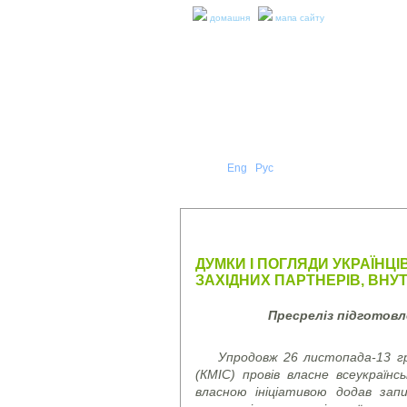
домашня
мапа сайту
Укр
Eng
Рус
|
|
ПРО Н
ПРЕС-РЕЛІЗИ ТА ЗВІТИ
ДУМКИ І ПОГЛЯДИ УКРАЇНЦІ
ЗАХІДНИХ ПАРТНЕРІВ, ВНУТ
Пресреліз підготов
Упродовж 26 листопада-13 гр
(КМІС) провів власне всеукраїн
власною ініціативою додав запи