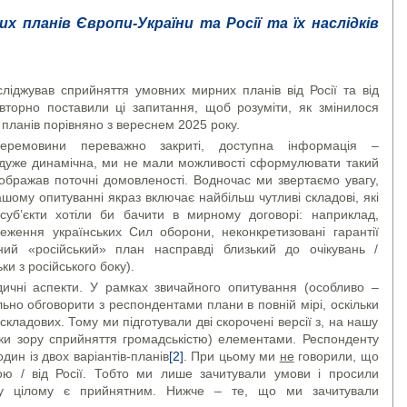
 планів Європи-України та Росії та їх наслідків
ліджував сприйняття умовних мирних планів від Росії та від
вторно поставили ці запитання, щоб розуміти, як змінилося
 планів порівняно з вереснем 2025 року.
еремовини переважно закриті, доступна інформація –
 дуже динамічна, ми не мали можливості сформулювати такий
ображав поточні домовленості. Водночас ми звертаємо увагу,
ому опитуванні якраз включає найбільш чутливі складові, які
 суб’єкти хотіли би бачити в мирному договорі: наприклад,
меження українських Сил оборони, неконкретизовані гарантії
ий «російський» план насправді близький до очікувань /
ки з російського боку).
ичні аспекти. У рамках звичайного опитування (особливо –
но обговорити з респондентами плани в повній мірі, оскільки
кладових. Тому ми підготували дві скорочені версії з, на нашу
чки зору сприйняття громадськістю) елементами. Респонденту
дин із двох варіантів-планів
[2]
. При цьому ми
не
говорили, що
ою / від Росії. Тобто ми лише зачитували умови і просили
н у цілому є прийнятним. Нижче – те, що ми зачитували