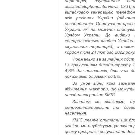
партнерів, внутрішньої с
assisted
telephone
interviews
, CATI)
н
випадковою генерацією телефон
всіх регіонах України (підко
респондентів. Опитування провод
України, які на момент опитува
Урядом України. До вибірки
контролюються владою України (
окупованих територій), а також
кордон після 24 лютого 2022 року
Формально за звичайних обста
і з врахуванням дизайн-ефекту 1
4,8% для показників, близьких д
показників, близьких до 5%.
За умов війни крім зазнач
відхилення. Фактори, що можуть 
наводилися раніше КМІС.
Загалом, ми вважаємо, щ
репрезентативність та дозво
населення.
КМІС планує опитати ще бли
пізніше ми опублікуємо уточнені
цьому пресрелізі результати дост