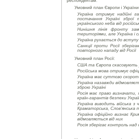
респондентам.
Умовний план Європи і України
Україна отримує надійні г
постачання Україні зброї
українського неба від російс
Нинішня лінія фронту зам
територіями, але Україна і 
Україна рухається до вступу
Санкції проти Росії зберіг
повторного нападу від Росії
Умовний план Росії:
США та Європа скасовують ус
Російська мова отримує офі
Україна має суттєво скоро
Україна назавжди відмовляєт
зброю Україні
Росія має право визначати, 
країн-гарантів безпеки Украї
Україна виводить війська з
Краматорська, Слов’янська 
Україна офіційно визнає Кри
відмовляється від них
Росія зберігає контроль на