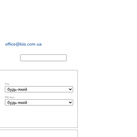
соціологічні та
маркетингові
дослідження
office@kiis.com.ua
АКТИ
ФІЛЬТР ЗА ДАТОЮ
Рік:
Місяць:
ТЕМАТИКА