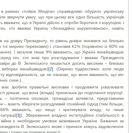
 в рамках «плівок Міндіча» справедливо обурило українську
іли звернути увагу, що при цьому все одно більшість українців
 вважати, що в Україні дійсно є спроби боротися з корупцією і
тих, хто вважає Україну «безнадійно корумпованою», навіть
 на довіру Президенту, то рівень довіри знизився на близько
а тлі мирних перемовин) і становив 61% (порівняно із 60% на
ування). І загалом лише 9% вважають, що Україні якнайшвидше
 серед тих, хто знає про розслідування і вважає Президента
довіри до В. Зеленського лишається досить високим – близько
 виборах якнайшвидше)
[2]
. (Окремо підкреслимо: коли люди
у відповідальність, це не означає, що вони вважають, що він
йних схем.)
, має зробити правильні висновки і продовжити ухвалювати
сті докази, що вона (влада) прихильна до подолання корупції.
ь – політична опозиція, громадські активісти, представники
и – мають зберігати розсудливий спокійний підхід (тим більше,
66% вважають, що якщо і критикувати владу, то лише
ситуації
[3]
). Збереження владної інституційної стабільності в
 війни є необхідною умовою виживання України. Бажання за
Президента В. Зеленського може і принесе комусь задоволення
їну і точно не принесе користі.