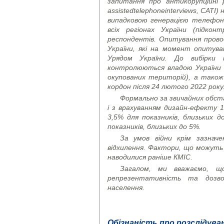
запитання про антикорупційні 
assisted
telephone
interviews
, CATI)
н
випадковою генерацією телефон
всіх регіонах України (підко
респондентів. Опитування провод
України, які на момент опитува
Урядом України. До вибірки
контролюються владою України (
окупованих територій), а також
кордон після 24 лютого 2022 року
Формально за звичайних обста
і з врахуванням дизайн-ефекту 1
3,5% для показників, близьких д
показників, близьких до 5%.
За умов війни крім зазнач
відхилення. Фактори, що можуть 
наводилися раніше КМІС.
Загалом, ми вважаємо, щ
репрезентативність та дозво
населення.
Обізнаність про розслідуван