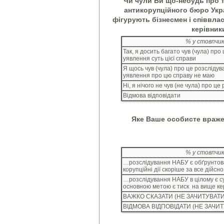
Чи чули Ви що-небудь про т
антикорупційного бюро Укр
фігурують бізнесмен і співвлас
керівник
% у стовпчи
Так, я досить багато чув (чула) про
уявлення суть цієї справи
Я щось чув (чула) про це розслідув
уявлення про цю справу не маю
Ні, я нічого не чув (не чула) про ц
Відмова відповідати
Яке Ваше особисте враже
% у стовпчи
…розслідування НАБУ є обґрунтова
корупційні дії скоріше за все дійсн
…розслідування НАБУ в цілому є су
основною метою є тиск на вище ке
ВАЖКО СКАЗАТИ (НЕ ЗАЧИТУВАТИ
ВІДМОВА ВІДПОВІДАТИ (НЕ ЗАЧИ