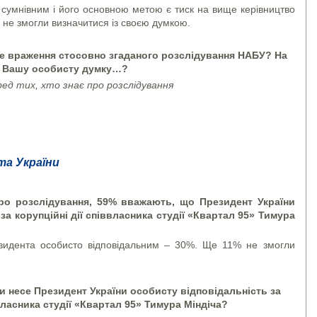
сумнівним і його основною метою є тиск на вище керівництво
 не змогли визначитися із своєю думкою.
те враження стосовно згаданого розслідування НАБУ? На
Вашу особисту думку…?
ед тих, хто знає про розслідування
та України
ро розслідування,
59% вважають, що Президент України
за корупційні дії співвласника студії «Квартал 95» Тимура
особисто відповідальним – 30%. Ще 11% не змогли
чи несе Президент України особисту відповідальність за
ввласника студії «Квартал 95» Тимура Міндіча?