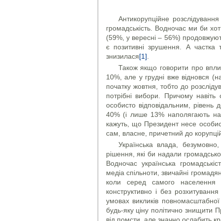
Антикорупційне розслідування
громадськість. Водночас ми би хот
(59%, у вересні – 56%) продовжують
є позитивні зрушення. А частка 
знизилася
[1]
.
Також якщо говорити про вплив
10%, але у грудні вже відновся (н
початку жовтня, тобто до розслід
потрібні вибори. Причому навіть
особисто відповідальним, рівень 
40% (і лише 13% наполягають на
кажуть, що Президент несе особист
сам, власне, причетний до корупці
Українська влада, безумовно
рішення, які би надали громадсько
Водночас українська громадськіст
медіа спільноти, звичайні громадян
коли серед самого населення 
конструктивно і без розхитування 
умовах викликів повномасштабної
будь-яку ціну політично знищити 
від помсти, але значно ослабить кра