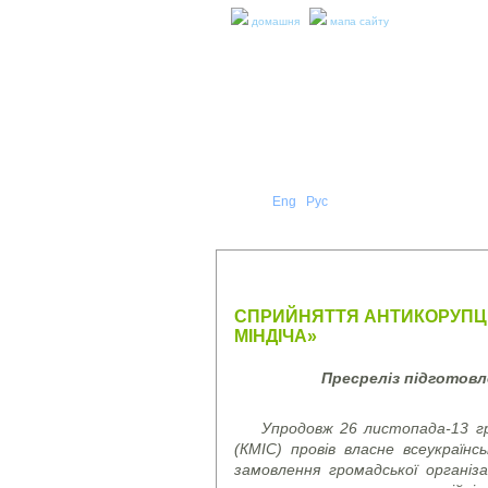
домашня
мапа сайту
Укр
Eng
Рус
|
|
ПРО Н
ПРЕС-РЕЛІЗИ ТА ЗВІТИ
СПРИЙНЯТТЯ АНТИКОРУПЦІ
МІНДІЧА»
Пресреліз підготов
Упродовж 26 листопада-13 гр
(КМІС) провів власне всеукраїн
замовлення громадської організ