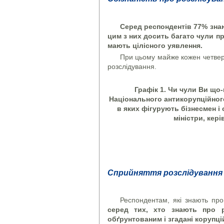
Серед респондентів 77% знаю
цим з них досить багато чули пр
мають цілісного уявлення.
При цьому майже кожен четверт
розслідування.
Графік 1. Чи чули Ви що-
Національного антикорупційног
в яких фігурують бізнесмен і 
міністри, кер
Сприйняття розслідування в
Респондентам, які знають про
серед тих, хто знають про 
обґрунтованим і згадані корупцій