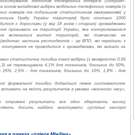
розслідування. Методом телефонних інтерв’ю (
computer
-
а основі випадкової вибірки мобільних телефонних номерів (з
них номерів та подальшим статистичним зважуванням) у
нтрольна Уряду України територія) було опитано 1000
илося з дорослими (у віці 18 років і старше) громадянами
ння проживали на території України, яка контролювалася
 не включалися жителі територій, які тимчасово не
водночас частина респондентів – це ВПО, які переїхали з
 опитування не проводилося з громадянами, які виїхали за
.
вин статистична похибка такої вибірки (з імовірністю 0,95
,3) не перевищувала 4,1% для показників, близьких до 50%,
о 25%, 2,5% - для показників, близьких до 10%, 1,8% - для
еної формальної похибки додається певне систематичне
впливати на якість результатів в умовах «воєнного часу»,
о отримані результати все одно зберігають високу
ляють досить надійно аналізувати суспільні настрої
ня в рамках «плівок Міндіча»