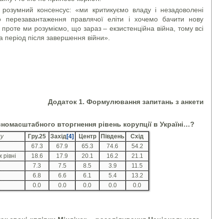
 розумний консенсус: «ми критикуємо владу і незадоволені
 перезавантаження правлячої еліти і хочемо бачити нову
 проте ми розуміємо, що зараз – екзистенційна війна, тому всі
 на період після завершення війни».
Додаток 1. Формулювання запитань з анкети
вномасштабного вторгнення рівень корупції в Україні…?
ку
Гру.25
Захід
[4]
Центр
Південь
Схід
67.3
67.9
65.3
74.6
54.2
 рівні
18.6
17.9
20.1
16.2
21.1
7.3
7.5
8.5
3.9
11.5
6.8
6.6
6.1
5.4
13.2
0.0
0.0
0.0
0.0
0.0