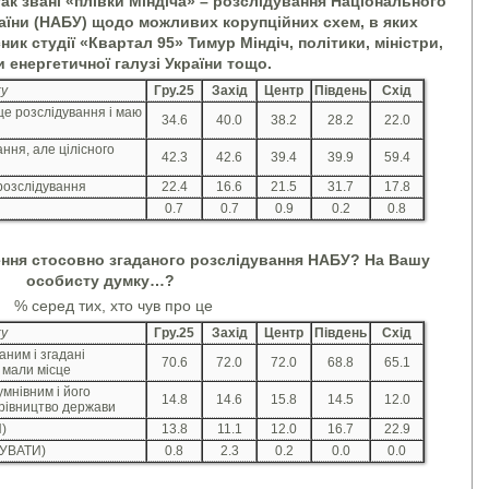
ак звані «плівки Міндіча» – розслідування Національного
аїни (НАБУ) щодо можливих корупційних схем, в яких
ник студії «Квартал 95» Тимур Міндіч, політики, міністри,
и енергетичної галузі України тощо.
ку
Гру.25
Захід
Центр
Південь
Схід
 це розслідування і маю
34.6
40.0
38.2
28.2
22.0
ання, але цілісного
42.3
42.6
39.4
39.9
59.4
е розслідування
22.4
16.6
21.5
31.7
17.8
0.7
0.7
0.9
0.2
0.8
ння стосовно згаданого розслідування НАБУ? На Вашу
особисту думку…
?
% серед тих, хто чув про це
ку
Гру.25
Захід
Центр
Південь
Схід
ним і згадані
70.6
72.0
72.0
68.8
65.1
о мали місце
мнівним і його
14.8
14.6
15.8
14.5
12.0
рівництво держави
)
13.8
11.1
12.0
16.7
22.9
ТУВАТИ)
0.8
2.3
0.2
0.0
0.0