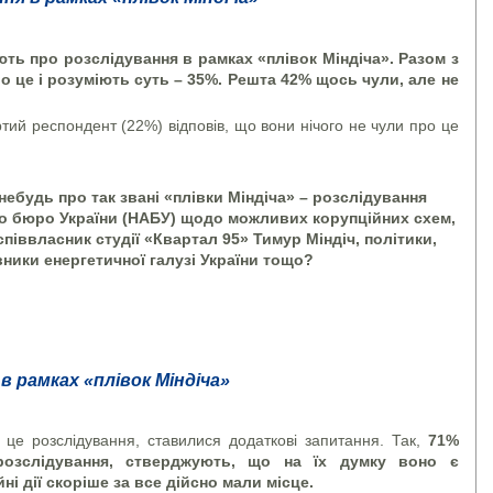
ть про розслідування в рамках «плівок Міндіча». Разом з
о це і розуміють суть – 35%. Решта 42% щось чули, але не
ий респондент (22%) відповів, що вони нічого не чули про це
небудь про так звані «плівки Міндіча» – розслідування
о бюро України (НАБУ) щодо можливих корупційних схем,
співвласник студії «Квартал 95» Тимур Міндіч, політики,
івники енергетичної галузі України тощо?
 рамках «плівок Міндіча»
 це розслідування, ставилися додаткові запитання. Так,
71%
розслідування, стверджують, що на їх думку воно є
ні дії скоріше за все дійсно мали місце.